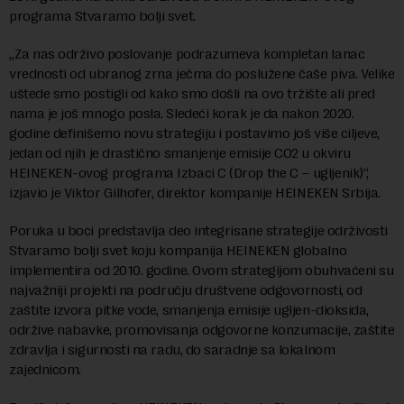
programa Stvaramo bolji svet.
„Za nas održivo poslovanje podrazumeva kompletan lanac
vrednosti od ubranog zrna ječma do poslužene čaše piva. Velike
uštede smo postigli od kako smo došli na ovo tržište ali pred
nama je još mnogo posla. Sledeći korak je da nakon 2020.
godine definišemo novu strategiju i postavimo još više ciljeve,
jedan od njih je drastično smanjenje emisije CO2 u okviru
HEINEKEN-ovog programa Izbaci C (Drop the C – ugljenik)“,
izjavio je Viktor Gilhofer, direktor kompanije HEINEKEN Srbija.
Poruka u boci predstavlja deo integrisane strategije održivosti
Stvaramo bolji svet koju kompanija HEINEKEN globalno
implementira od 2010. godine. Ovom strategijom obuhvaćeni su
najvažniji projekti na području društvene odgovornosti, od
zaštite izvora pitke vode, smanjenja emisije ugljen-dioksida,
održive nabavke, promovisanja odgovorne konzumacije, zaštite
zdravlja i sigurnosti na radu, do saradnje sa lokalnom
zajednicom.