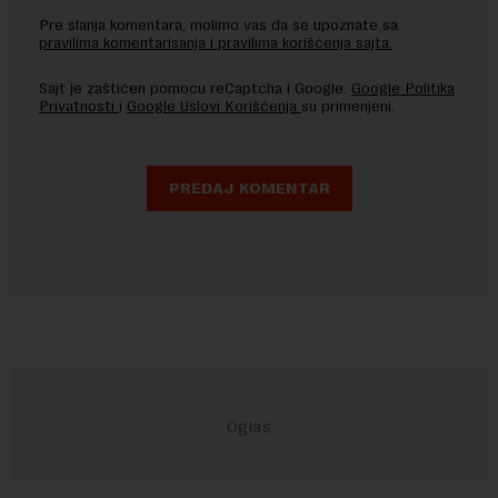
Pre slanja komentara, molimo vas da se upoznate sa
pravilima komentarisanja i pravilima korišćenja sajta.
Sajt je zaštićen pomocu reCaptcha i Google.
Google Politika
Privatnosti
i
Google Uslovi Korišćenja
su primenjeni.