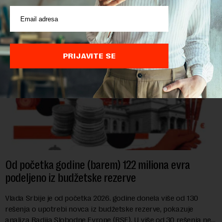
hrane biljnog porekla, te da k...
PRIJAVITE SE
Od početka godine (barem) 122 miliona evra
podeljeno iz budžetske rezerve
Vlada Srbije je od početka 2026. godine donela više od 130
rešenja o upotrebi novca iz budžetske rezerve, pokazuje
analiza Radija Slobodne Evrope (RSE). U više od 30 rešenja ne