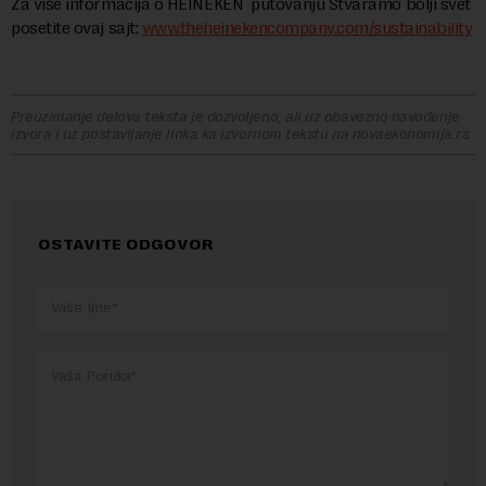
Za više informacija o HEINEKEN putovanju Stvaramo bolji svet
posetite ovaj sajt:
www.theheinekencompany.com/sustainability
Preuzimanje delova teksta je dozvoljeno, ali uz obavezno navođenje
izvora i uz postavljanje linka ka izvornom tekstu na novaekonomija.rs
OSTAVITE ODGOVOR