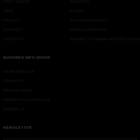
PRIČE I ANALIZE
NJUZLETER
VIDEO
KLIJENTI
PODCAST
POLITIKA PRIVATNOSTI
ODRŽIVOST
PRAVILA KORIŠĆENJA
LEPŠI ŽIVOT
SMERNICE ZA PRIMENU VEŠTAČKE INTELI
BUSSINES INFO GROUP
ONLINE EDUKACIJE
IZDAVAŠTVO
MEDIJSKE OBUKE
ORGANIZACIJA DOGADJAJA
EKONOM I JA
NEWSLETTER