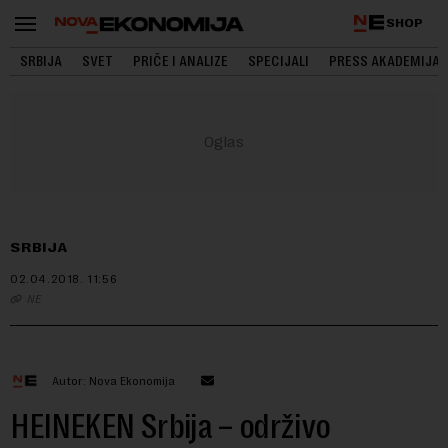
SHOP
SRBIJA
SVET
PRIČE I ANALIZE
SPECIJALI
PRESS AKADEMIJA
SRBIJA
02.04.2018.
11:56
NE
Autor: Nova Ekonomija
HEINEKEN Srbija – održivo