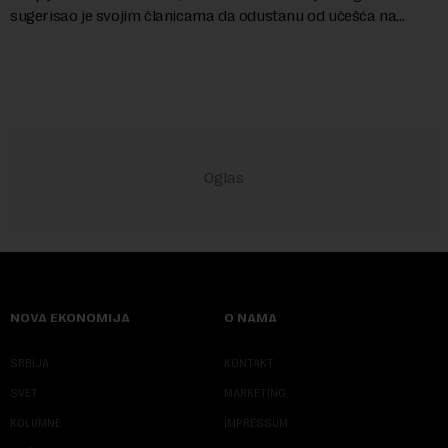
sugerisao je svojim članicama da odustanu od učešća na
predstojećem Sajmu knjiga. Vrem...
NOVA EKONOMIJA
O NAMA
SRBIJA
KONTAKT
SVET
MARKETING
KOLUMNE
IMPRESSUM