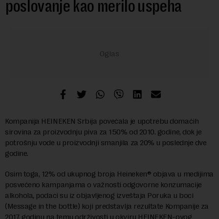
poslovanje kao merilo uspeha
Kompanija HEINEKEN Srbija povećala je upotrebu domaćih
sirovina za proizvodnju piva za 150% od 2010. godine, dok je
potrošnju vode u proizvodnji smanjila za 20% u poslednje dve
godine.
Osim toga, 12% od ukupnog broja Heineken® objava u medijima
posvećeno kampanjama o važnosti odgovorne konzumacije
alkohola, podaci su iz objavljenog izveštaja Poruka u boci
(Message in the bottle) koji predstavlja rezultate Kompanije za
2017. godinu na temu održivosti u okviru HEINEKEN-ovog