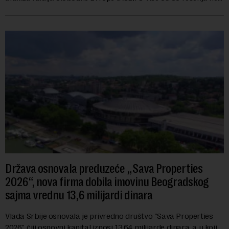
navodi se tačan iznos koji će ...
Država osnovala preduzeće „Sava Properties
2026“, nova firma dobila imovinu Beogradskog
sajma vrednu 13,6 milijardi dinara
Vlada Srbije osnovala je privredno društvo "Sava Properties
2026", čiji osnovni kapital iznosi 13,64 milijarde dinara, a u koji