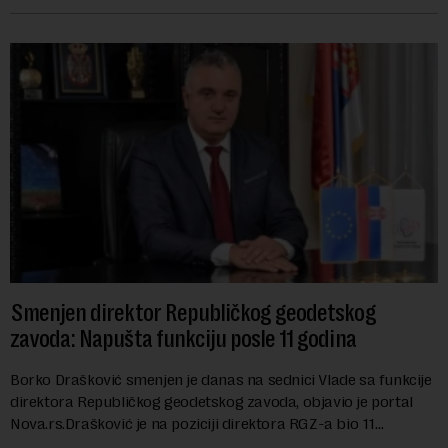
izabran za v.d. di...
Smenjen direktor Republičkog geodetskog
zavoda: Napušta funkciju posle 11 godina
Borko Drašković smenjen je danas na sednici Vlade sa funkcije
direktora Republičkog geodetskog zavoda, objavio je portal
Nova.rs.Drašković je na poziciji direktora RGZ-a bio 11
godina.Kako piše Nova....