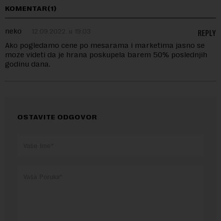
KOMENTAR(1)
neko
12.09.2022. u 19:03
REPLY
Ako pogledamo cene po mesarama i marketima jasno se
moze videti da je hrana poskupela barem 50% poslednjih
godinu dana.
OSTAVITE ODGOVOR