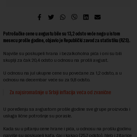
Potrošačke cene u avgustu bile su 13,2 odsto veće nego u istom
mesecu prošle godine, objavio je Republički zavod za statistiku (RZS).
Najviše su poskupeli hrana i bezalkoholna pića i oni su bili
skuplji za čak 20,4 odsto u odnosu na prošli avgust.
U odnosu na jul ukupne cene su povećane za 1,2 odsto, a u
odnosu na decembar veće su za 9,8 odsto.
Za najsiromašnije u Srbiji inflacija veća od zvanične
U poređenju sa avgustom prošle godine sve grupe proizvoda i
usluga lične potrošnje su porasle.
Kada su u pitanju cene hrane i pića, u odnosu na prošlu godinu
najviše su poskupeli kafa, čaj i kakao (25,7 odsto), hleb i žitarice