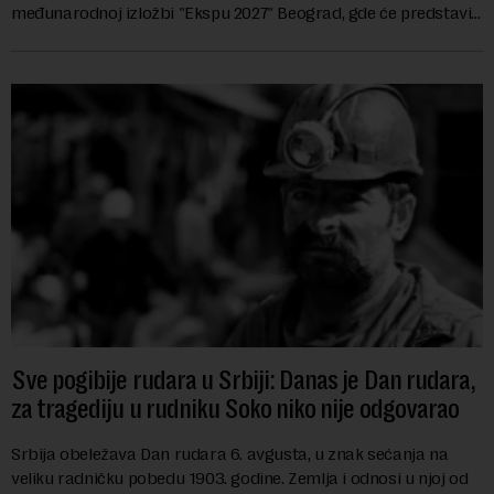
međunarodnoj izložbi "Ekspu 2027" Beograd, gde će predstaviti
i kao državu sa najvećom jezičkom ra...
Sve pogibije rudara u Srbiji: Danas je Dan rudara,
za tragediju u rudniku Soko niko nije odgovarao
Srbija obeležava Dan rudara 6. avgusta, u znak sećanja na
veliku radničku pobedu 1903. godine. Zemlja i odnosi u njoj od