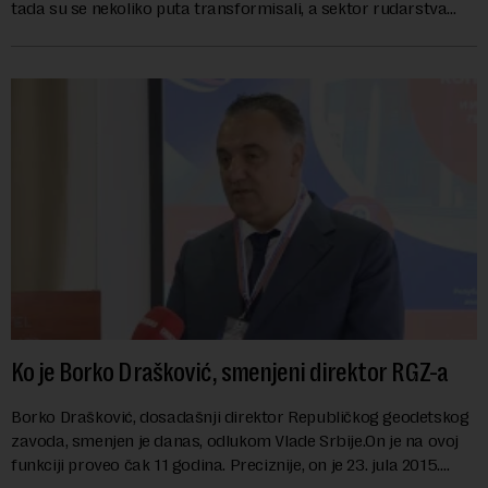
tada su se nekoliko puta transformisali, a sektor rudarstva
danas karakterišu velike r...
Ko je Borko Drašković, smenjeni direktor RGZ-a
Borko Drašković, dosadašnji direktor Republičkog geodetskog
zavoda, smenjen je danas, odlukom Vlade Srbije.On je na ovoj
funkciji proveo čak 11 godina. Preciznije, on je 23. jula 2015.