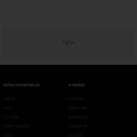
NOVA EKONOMIJA
O NAMA
SRBIJA
KONTAKT
SVET
MARKETING
KOLUMNE
IMPRESSUM
PRIČE I ANALIZE
NJUZLETER
VIDEO
KLIJENTI