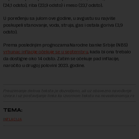
(24,1 odsto), riba (23,9 odsto) i meso (23,7 odsto).
U poređenju sa julom ove godine, u avgustu su najviše
poskupeli stanovanje, voda, struja, gas i ostala goriva (3,9
odsto).
Prema poslednjim prognozamaNarodne banke Srbije (NBS)
vrhunac inflacije očekuje se u septembru
, kada bi ona trebalo
da dostigne oko 14 odsto. Zatim se očekuje pad inflacije,
naročito u drugoj polovini 2023. godine.
Preuzimanje delova teksta je dozvoljeno, ali uz obavezno navođenje
izvora i uz postavljanje linka ka izvornom tekstu na novaekonomija.rs
TEMA:
INFLACIJA