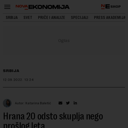
SHOP
SRBIJA
SVET
PRIČE I ANALIZE
SPECIJALI
PRESS AKADEMIJA
SRBIJA
12.09.2022.
13:24
Autor: Katarina Baletić
Hrana 20 odsto skuplja nego
prošlog leta