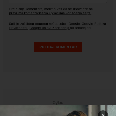
Pre slanja komentara, molimo vas da se upoznate sa
pravilima komentarisanja i pravilima korišćenja sajta.
Sajt je zaštićen pomocu reCaptcha i Google.
Google Politika
Privatnosti
i
Google Uslovi Korišćenja
su primenjeni.
x