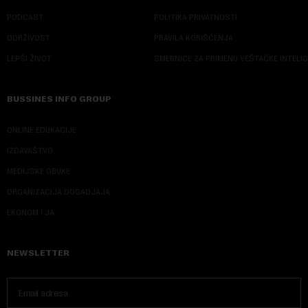
PODCAST
POLITIKA PRIVATNOSTI
ODRŽIVOST
PRAVILA KORIŠĆENJA
LEPŠI ŽIVOT
SMERNICE ZA PRIMENU VEŠTAČKE INTELI
BUSSINES INFO GROUP
ONLINE EDUKACIJE
IZDAVAŠTVO
MEDIJSKE OBUKE
ORGANIZACIJA DOGADJAJA
EKONOM I JA
NEWSLETTER