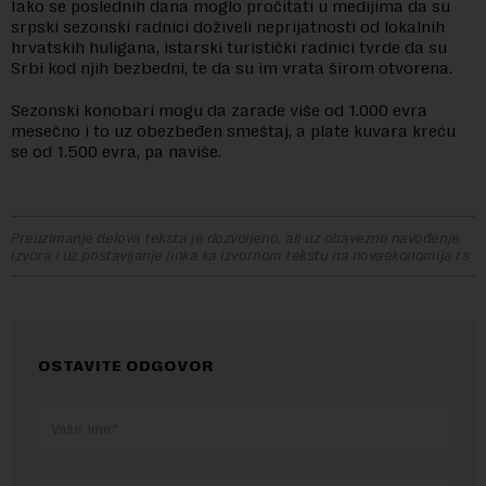
Iako se poslednih dana moglo pročitati u medijima da su
srpski sezonski radnici doživeli neprijatnosti od lokalnih
hrvatskih huligana, istarski turistički radnici tvrde da su
Srbi kod njih bezbedni, te da su im vrata širom otvorena.
Sezonski konobari mogu da zarade više od 1.000 evra
mesečno i to uz obezbeđen smeštaj, a plate kuvara kreću
se od 1.500 evra, pa naviše.
Preuzimanje delova teksta je dozvoljeno, ali uz obavezno navođenje
izvora i uz postavljanje linka ka izvornom tekstu na novaekonomija.rs
OSTAVITE ODGOVOR