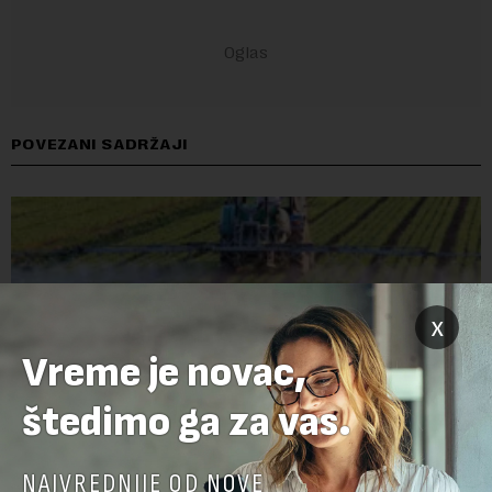
POVEZANI SADRŽAJI
x
Vreme je novac,
štedimo ga za vas.
NAJVREDNIJE OD NOVE