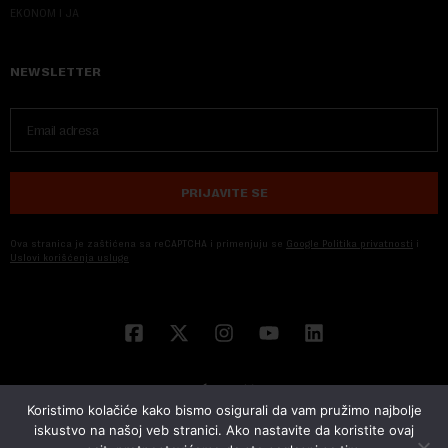
EKONOM I JA
NEWSLETTER
PRIJAVITE SE
Ova stranica je zaštićena sa reCAPTCHA i primenjuju se
Google Politika privatnosti
i
Uslovi korišćenja usluge
Koristimo kolačiće kako bismo osigurali da vam pružimo najbolje
iskustvo na našoj veb stranici. Ako nastavite da koristite ovaj