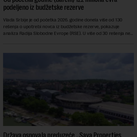
podeljeno iz budžetske rezerve
Vlada Srbije je od početka 2026. godine donela više od 130
rešenja o upotrebi novca iz budžetske rezerve, pokazuje
analiza Radija Slobodne Evrope (RSE). U više od 30 rešenja ne
navodi se tačan iznos koji će ...
Država osnovala preduzeće „Sava Properties