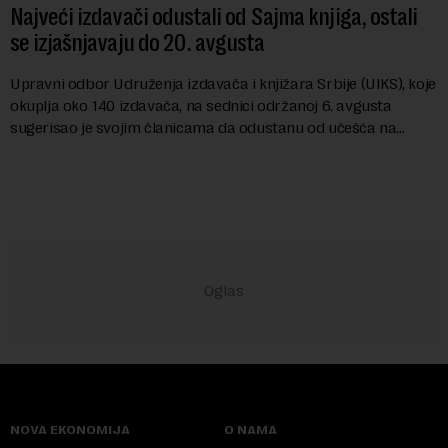
Najveći izdavači odustali od Sajma knjiga, ostali
se izjašnjavaju do 20. avgusta
Upravni odbor Udruženja izdavača i knjižara Srbije (UIKS), koje
okuplja oko 140 izdavača, na sednici održanoj 6. avgusta
sugerisao je svojim članicama da odustanu od učešća na
predstojećem Sajmu knjiga. Vrem...
NOVA EKONOMIJA
O NAMA