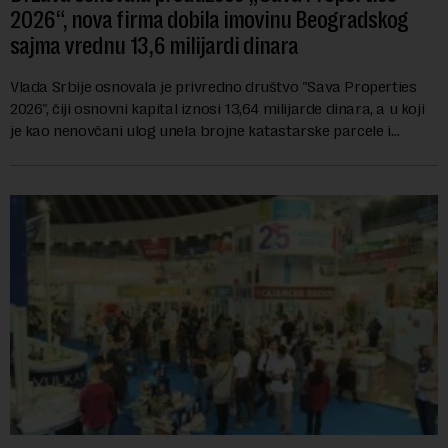
2026“, nova firma dobila imovinu Beogradskog
sajma vrednu 13,6 milijardi dinara
Vlada Srbije osnovala je privredno društvo "Sava Properties
2026", čiji osnovni kapital iznosi 13,64 milijarde dinara, a u koji
je kao nenovčani ulog unela brojne katastarske parcele i
objekte u okviru kompl...