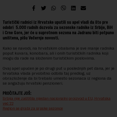
Turistički radnici iz Hrvatske uputili su apel vladi da što pre
odobri 5.000 radnih dozvola za sezonske radnike iz Srbije, BiH
i Crne Gore, jer će u suprotnom sezona na Jadranu biti potpuno
uništena, pišu Večernje novosti.
Kako se navodi, na hrvatskim obalama je sve manje radnika
poput kuvara, konobara, ali i onih turističkih radnika koji
mogu da rade na složenim turističkim poslovima.
Ovaj apel upućen je po drugi put u poslednjih pet dana, jer je
hrvatska vlada prvobitno odbila taj predlog, uz
obrazloženje da bi trebalo umesto sezonaca iz regiona da
se angažuju hrvatski penzioneri.
PROČITAJTE JOŠ:
Srbija nije zaštitila nijedan nacionalni proizvod u EU, Hrvatska
već 22
Region se grabi za srpske sezonce