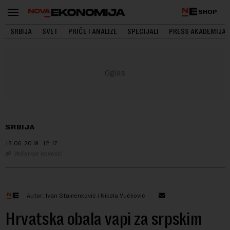
SHOP
SRBIJA
SVET
PRIČE I ANALIZE
SPECIJALI
PRESS AKADEMIJA
SRBIJA
18.06.2019.
12:17
Večernje novosti
Autor: Ivan Stamenković i Nikola Vučković
Hrvatska obala vapi za srpskim