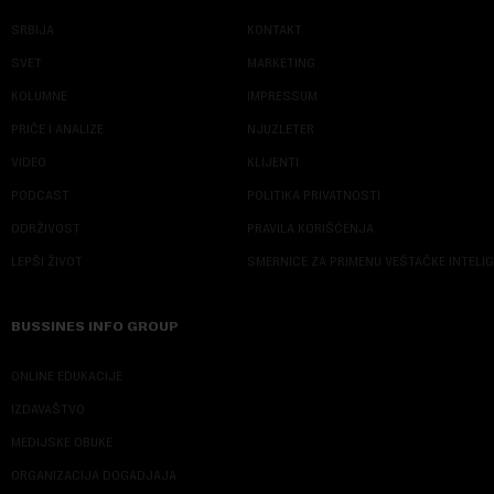
SRBIJA
KONTAKT
SVET
MARKETING
KOLUMNE
IMPRESSUM
PRIČE I ANALIZE
NJUZLETER
VIDEO
KLIJENTI
PODCAST
POLITIKA PRIVATNOSTI
ODRŽIVOST
PRAVILA KORIŠĆENJA
LEPŠI ŽIVOT
SMERNICE ZA PRIMENU VEŠTAČKE INTELI
BUSSINES INFO GROUP
ONLINE EDUKACIJE
IZDAVAŠTVO
MEDIJSKE OBUKE
ORGANIZACIJA DOGADJAJA