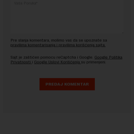
Pre slanja komentara, molimo vas da se upoznate sa
pravilima komentarisanja i pravilima korišćenja sajta.
Sajt je zaštićen pomocu reCaptcha i Google.
Google Politika
Privatnosti
i
Google Uslovi Korišćenja
su primenjeni.