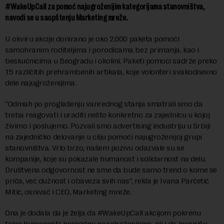
#WakeUpCall za pomoć najugroženijim kategorijama stanovništva,
navodi se u saopštenju Marketing mreže.
U okviru akcije donirano je oko 2.000 paketa pomoći
samohranim roditeljima i porodicama bez primanja, kao i
beskućnicima u Beogradu i okolini. Paketi pomoći sadrže preko
15 različitih prehrambenih artikala, koje volonteri svakodnevno
dele najugroženijima.
“Odmah po proglašenju vanrednog stanja smatrali smo da
treba reagovati i uraditi nešto konkretno za zajednicu u kojoj
živimo i poslujemo. Pozvali smo advertising industriju u Srbiji
na zajedničko delovanje u cilju pomoći najugroženijoj grupi
stanovništva. Vrlo brzo, našem pozivu odazvale su se
kompanije, koje su pokazale humanost i solidarnost na delu.
Društvena odgovornost ne sme da bude samo trend o kome se
priča, već dužnost i obaveza svih nas”, rekla je Ivana Parčetić
Mitić, osnivač i CEO, Marketing mreže.
Ona je dodala da je želja da #WakeUpCall akcijom pokrenu
talas humanosti, pomognu najugroženijima, ali i da inspirišu