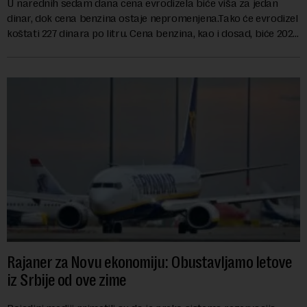
U narednih sedam dana cena evrodizela biće viša za jedan
dinar, dok cena benzina ostaje nepromenjena.Tako će evrodizel
koštati 227 dinara po litru. Cena benzina, kao i dosad, biće 202
dinara po litru. ...
Rajaner za Novu ekonomiju: Obustavljamo letove
iz Srbije od ove zime