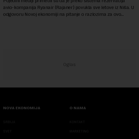
Pojedini mediji primetili su da je preko sistema rezervacija
avio-kompanija Ryanair (Rajaner) povukla sve letove iz Niša. U
odgovoru Novoj ekonomiji na pitanje o razlozima za ovo
povlačenje, ovaj avio-gigant...
NOVA EKONOMIJA
O NAMA
SRBIJA
KONTAKT
SVET
MARKETING