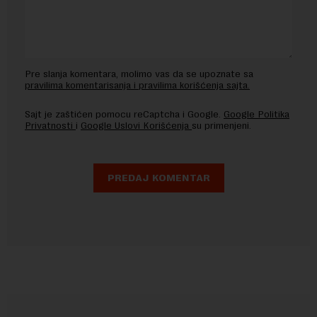
Pre slanja komentara, molimo vas da se upoznate sa
pravilima komentarisanja i pravilima korišćenja sajta.
Sajt je zaštićen pomocu reCaptcha i Google.
Google Politika
Privatnosti
i
Google Uslovi Korišćenja
su primenjeni.