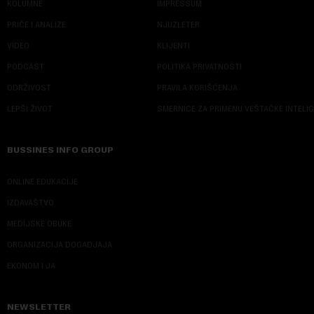
KOLUMNE
IMPRESSUM
PRIČE I ANALIZE
NJUZLETER
VIDEO
KLIJENTI
PODCAST
POLITIKA PRIVATNOSTI
ODRŽIVOST
PRAVILA KORIŠĆENJA
LEPŠI ŽIVOT
SMERNICE ZA PRIMENU VEŠTAČKE INTELI
BUSSINES INFO GROUP
ONLINE EDUKACIJE
IZDAVAŠTVO
MEDIJSKE OBUKE
ORGANIZACIJA DOGADJAJA
EKONOM I JA
NEWSLETTER