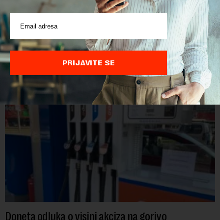
personom non grata
Ministarstvo unutrašnjih poslova Kosova proglasilo je
direktora Telekoma Srbije Vladimira Lučića nepoželjnom
osobom i trajno mu zabranilo ulazak, tranzit i boravak na
PRIJAVITE SE
Kosovu, navodeći kao razlog njegove javn...
Doneta odluka o visini akciza na gorivo