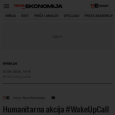
SHOP
SRBIJA
SVET
PRIČE I ANALIZE
SPECIJALI
PRESS AKADEMIJA
SRBIJA
22.04.2020.
14:15
Marketing mreža
Autor: Nova Ekonomija
Humanitarna akcija #WakeUpCall