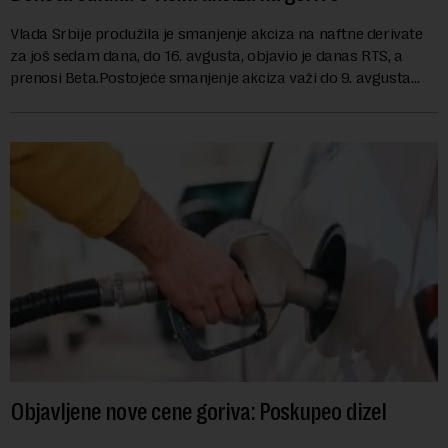
Vlada Srbije produžila je smanjenje akciza na naftne derivate
za još sedam dana, do 16. avgusta, objavio je danas RTS, a
prenosi Beta.Postojeće smanjenje akciza važi do 9. avgusta
kao mera ublažavanja po...
Objavljene nove cene goriva: Poskupeo dizel