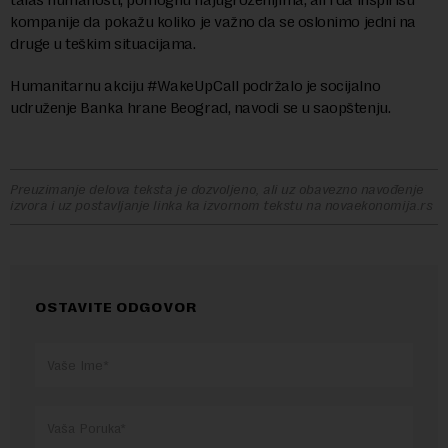
kompanije da pokažu koliko je važno da se oslonimo jedni na
druge u teškim situacijama.
Humanitarnu akciju #WakeUpCall podržalo je socijalno
udruženje Banka hrane Beograd, navodi se u saopštenju.
Preuzimanje delova teksta je dozvoljeno, ali uz obavezno navođenje
izvora i uz postavljanje linka ka izvornom tekstu na novaekonomija.rs
OSTAVITE ODGOVOR