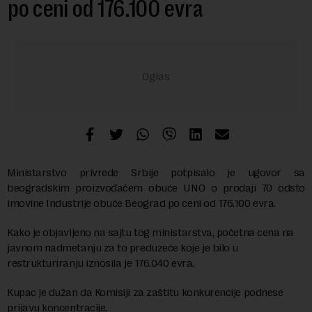
po ceni od 176.100 evra
Ministarstvo privrede Srbije potpisalo je ugovor sa
beogradskim proizvođačem obuće UNO o prodaji 70 odsto
imovine Industrije obuće Beograd po ceni od 176.100 evra.
Kako je objavljeno na sajtu tog ministarstva, početna cena na
javnom nadmetanju za to preduzeće koje je bilo u
restrukturiranju iznosila je 176.040 evra.
Kupac je dužan da Komisiji za zaštitu konkurencije podnese
prijavu koncentracije.