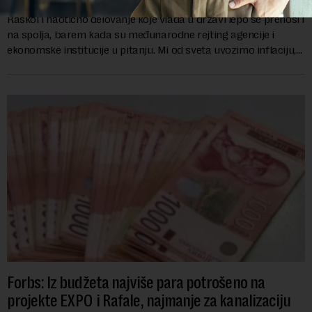
Raskol i haotično delovanje koje vlada u državi lepo se prenosi i
na spolja, barem kada su međunarodne rejting agencije i
ekonomske institucije u pitanju. Mi od sveta uvozimo inflaciju,
robu lošijeg kvalitet...
Forbs: Iz budžeta najviše para potrošeno na
projekte EXPO i Rafale, najmanje za kanalizaciju