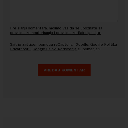
Pre slanja komentara, molimo vas da se upoznate sa
pravilima komentarisanja i pravilima korišćenja sajta.
Sajt je zaštićen pomocu reCaptcha i Google.
Google Politika
Privatnosti
i
Google Uslovi Korišćenja
su primenjeni.