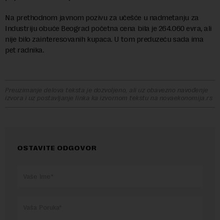
Na prethodnom javnom pozivu za učešće u nadmetanju za
Industriju obuće Beograd početna cena bila je 264.060 evra, ali
nije bilo zainteresovanih kupaca. U tom preduzeću sada ima
pet radnika.
Preuzimanje delova teksta je dozvoljeno, ali uz obavezno navođenje
izvora i uz postavljanje linka ka izvornom tekstu na novaekonomija.rs
OSTAVITE ODGOVOR