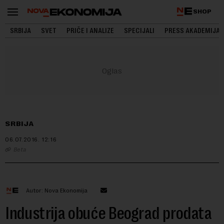
SHOP
SRBIJA
SVET
PRIČE I ANALIZE
SPECIJALI
PRESS AKADEMIJA
SRBIJA
06.07.2016.
12:16
Beta
Autor: Nova Ekonomija
Industrija obuće Beograd prodata