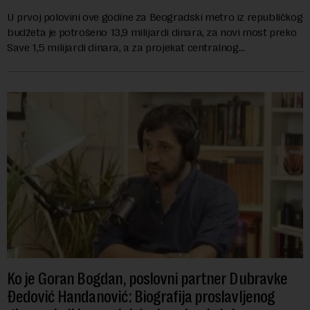
U prvoj polovini ove godine za Beogradski metro iz republičkog
budžeta je potrošeno 13,9 milijardi dinara, za novi most preko
Save 1,5 milijardi dinara, a za projekat centralnog
kanalizacionog sistema u Beog...
Ko je Goran Bogdan, poslovni partner Dubravke
Đedović Handanović: Biografija proslavljenog