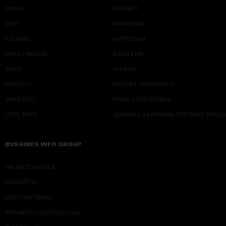
SRBIJA
KONTAKT
SVET
MARKETING
KOLUMNE
IMPRESSUM
PRIČE I ANALIZE
NJUZLETER
VIDEO
KLIJENTI
PODCAST
POLITIKA PRIVATNOSTI
ODRŽIVOST
PRAVILA KORIŠĆENJA
LEPŠI ŽIVOT
SMERNICE ZA PRIMENU VEŠTAČKE INTELI
BUSSINES INFO GROUP
ONLINE EDUKACIJE
IZDAVAŠTVO
MEDIJSKE OBUKE
ORGANIZACIJA DOGADJAJA