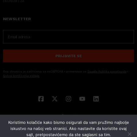
EKONOM I JA
NEWSLETTER
PRIJAVITE SE
Ova stranica je zaštićena sa reCAPTCHA i primenjuju se
Google Politika privatnosti
i
Uslovi korišćenja usluge
Koristimo kolačiće kako bismo osigurali da vam pružimo najbolje
iskustvo na našoj veb stranici. Ako nastavite da koristite ovaj
sajt, pretpostavićemo da ste saglasni sa tim.