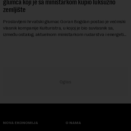
glumca koji je sa ministarkom kupio luksuzno
zemljište
Proslavljeni hrvatski glumac Goran Bogdan postao je većinski
vlasnik kompanije Kulturistra, u kojoj je bio suvlasnik sa,
između ostalog, aktuelnom ministarkom rudarstva i energetike
u Vladi Srbije, Dubravkom...
NOVA EKONOMIJA
O NAMA