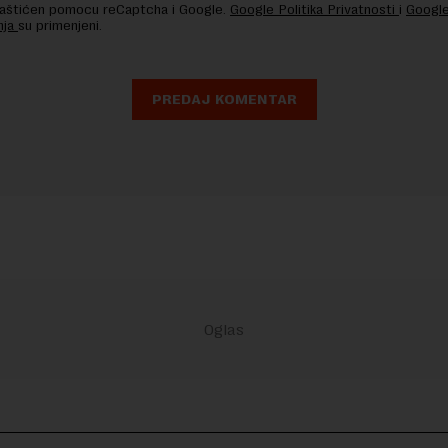
 zaštićen pomocu reCaptcha i Google.
Google Politika Privatnosti
i
Google
nja
su primenjeni.