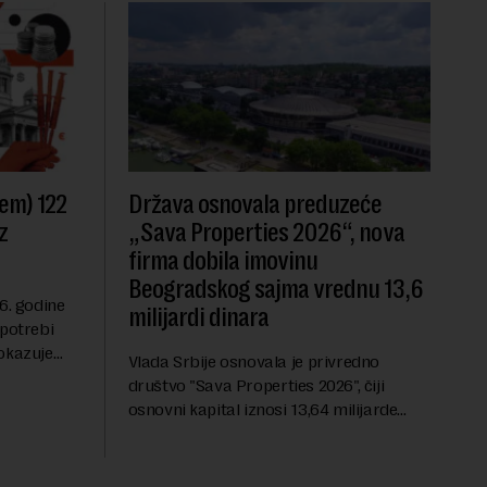
em) 122
Država osnovala preduzeće
z
„Sava Properties 2026“, nova
firma dobila imovinu
Beogradskog sajma vrednu 13,6
6. godine
milijardi dinara
upotrebi
okazuje
Vlada Srbije osnovala je privredno
e (RSE). U
društvo "Sava Properties 2026", čiji
se tačan
osnovni kapital iznosi 13,64 milijarde
dinara, a u koji je kao nenovčani ulog
unela brojne katastarske parcele i
objekte u okviru kompl...