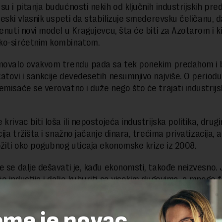
su i pitanja budućnosti nekih od ključnih industrijskih pr
neski vlasnik uspeti da stabilizuje smederevsku čeličanu, da
renuti novi model u Kragujevcu, šta će biti za Azotarom i k
ko-sirćetnim kombinatom.
movalo ovakvom trendu pada sa tek ponekim predahom i 
atovi i sankcije devedesetih nesumnjivo najviše. O periodu
emisaće se verovatno i duže nego što će trajati industrijs
.
krivac biti loša ili nepostojeća industrijska politika, dru
cija tržišta i snažno jačanje dinara, trećima privatizacija, a
ožiti oko pogubnog uticaja ekonomske krize iz 2008.
e se dalje dešavati je, kađu ekonomsti, takođe neizvesno. 
e industija i dalje kuburiti sa visokim dugovima, a mnoge f
om zaostalošću. Kao da će, ako i kad sustignemo 1989, sn
 sasvim druge industrijske grane.
eme je novac,