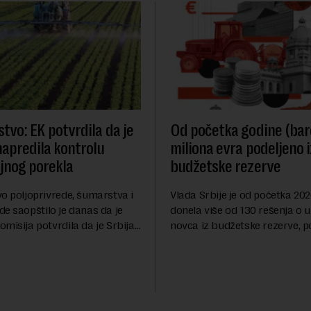
tvo: EK potvrdila da je
Od početka godine (bar
napredila kontrolu
miliona evra podeljeno i
ljnog porekla
budžetske rezerve
o poljoprivrede, šumarstva i
Vlada Srbije je od početka 202
e saopštilo je danas da je
donela više od 130 rešenja o 
misija potvrdila da je Srbija
novca iz budžetske rezerve, p
napredila sistem službenih
analiza Radija Slobodne Evrop
ezbednosti hrane biljnog
više od 30 rešenja ne navodi 
da k...
iznos koji će ...