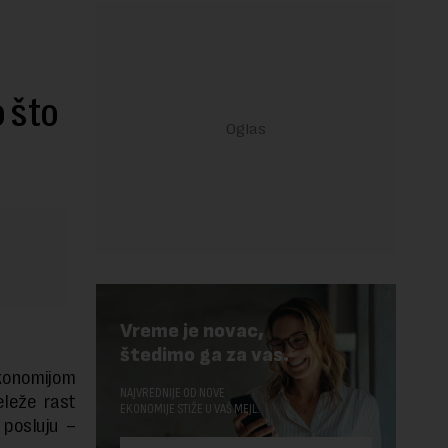
o što
Vreme je novac,
štedimo ga za vas.
konomijom
NAJVREDNIJE OD NOVE
eleže rast
EKONOMIJE STIŽE U VAŠ MEJL.
 posluju –