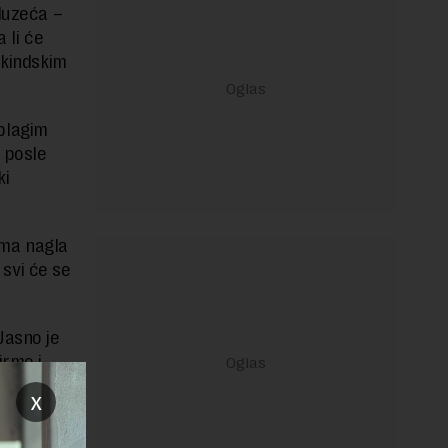
eduzeća –
 li će
ikindskim
blagim
 posle
ki
gima nagla
 svi će se
Jasno je
irme i
aženju
x