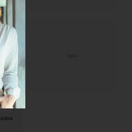
janje linka
ravilima