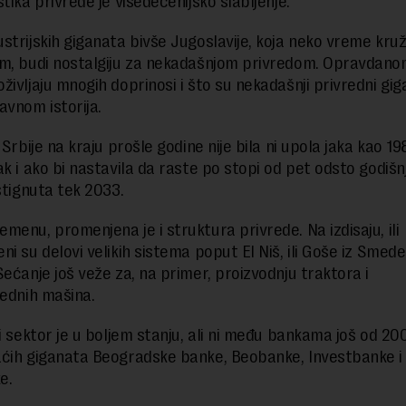
tika privrede je višedecenijsko slabljenje.
strijskih giganata bivše Jugoslavije, koja neko vreme kruž
m, budi nostalgiju za nekadašnjom privredom. Opravdanom 
življaju mnogih doprinosi i što su nekadašnji privredni gig
avnom istorija.
 Srbije na kraju prošle godine nije bila ni upola jaka kao 19
k i ako bi nastavila da raste po stopi od pet odsto godišnj
stignuta tek 2033.
menu, promenjena je i struktura privrede. Na izdisaju, ili
ni su delovi velikih sistema poput EI Niš, ili Goše iz Smed
Sećanje još veže za, na primer, proizvodnju traktora i
rednih mašina.
ki sektor je u boljem stanju, ali ni među bankama još od 2
ćih giganata Beogradske banke, Beobanke, Investbanke i
e.