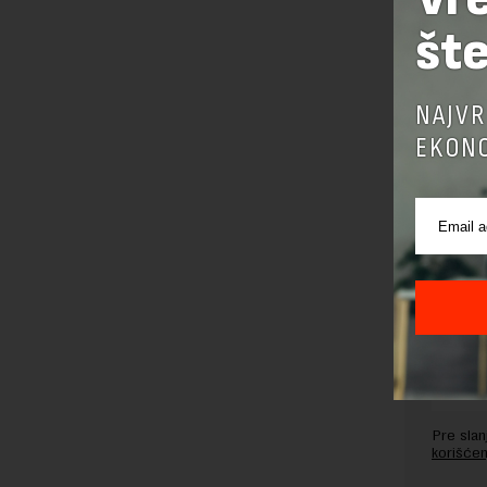
šte
Preuzimanje 
ka izvornom
NAJVR
EKONO
OSTAVI
Pre sla
korišćen