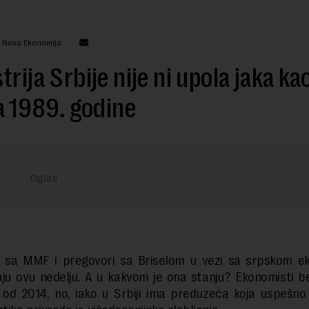
: Nova Ekonomija
trija Srbije nije ni upola jaka ka
la 1989. godine
i sa MMF i pregovori sa Briselom u vezi sa srpskom e
ju ovu nedelju. A u kakvom je ona stanju? Ekonomisti b
e od 2014, no, iako u Srbiji ima preduzeća koja uspešno