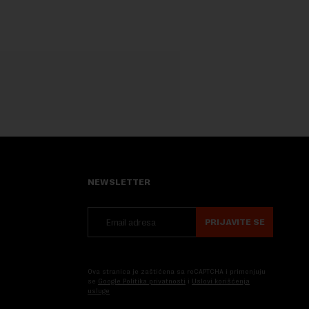
NEWSLETTER
PRIJAVITE SE
Ova stranica je zaštićena sa reCAPTCHA i primenjuju
se
Google Politika privatnosti
i
Uslovi korišćenja
usluge