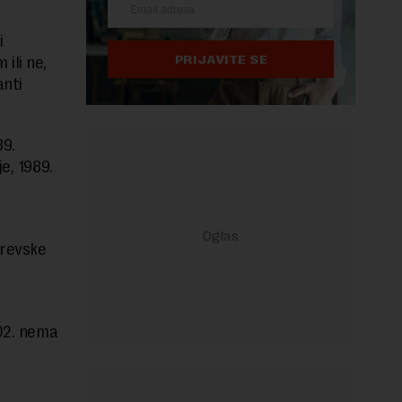
i
PRIJAVITE SE
ili ne,
anti
89.
e, 1989.
erevske
002. nema