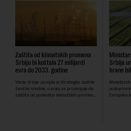
Zaštita od klimatskih promena
Ministars
Srbiju bi koštala 27 milijardi
Srbija u
evra do 2033. godine
hrane bi
Vlada Srbije usvojila je Strategiju zaštite
Ministarstv
životne sredine, u kojoj se procenjuje da
vodoprivred
zaštita od posledica klimatskih promena,
Evropska ko
poput aktuelnog toplotnog talasa i
značajno u
niskog vodostaja rečnih slivova, zahteva
kontrola b
inve...
porekla, te 