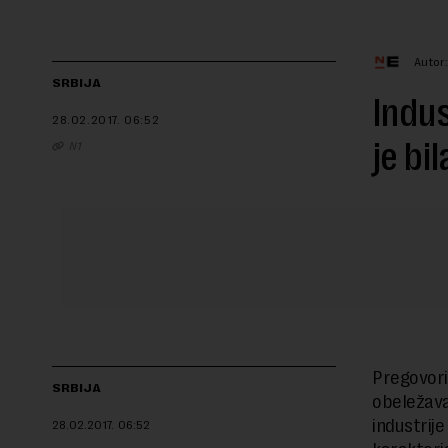
Autor
SRBIJA
Indus
28.02.2017.
06:52
je bi
N1
Pregovor
SRBIJA
obeležava
industrij
28.02.2017.
06:52