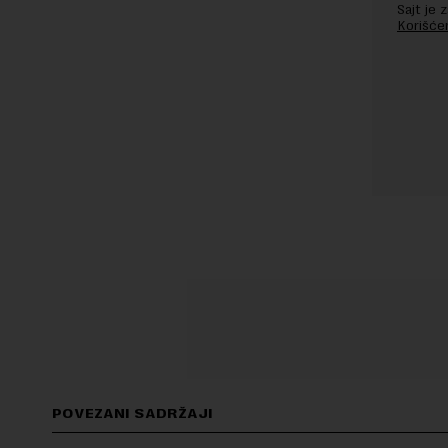
Sajt je
Korišće
POVEZANI SADRŽAJI