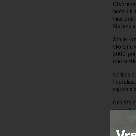
Otvorena 
hoće li ki
Fijat pok
Metanols
Šta je ku
skokom. R
2000. pol
oporavak
Nekima će 
liberaliza
siguno sl
Ono što ć
samo da ć
tehnološk
doprineti
Vr