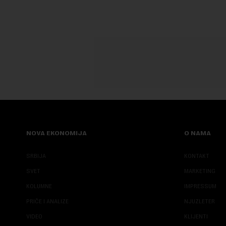
NOVA EKONOMIJA
O NAMA
SRBIJA
KONTAKT
SVET
MARKETING
KOLUMNE
IMPRESSUM
PRIČE I ANALIZE
NJUZLETER
VIDEO
KLIJENTI