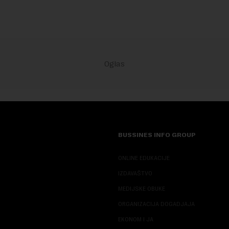
BUSSINES INFO GROUP
ONLINE EDUKACIJE
IZDAVAŠTVO
MEDIJSKE OBUKE
ORGANIZACIJA DOGADJAJA
EKONOM I JA