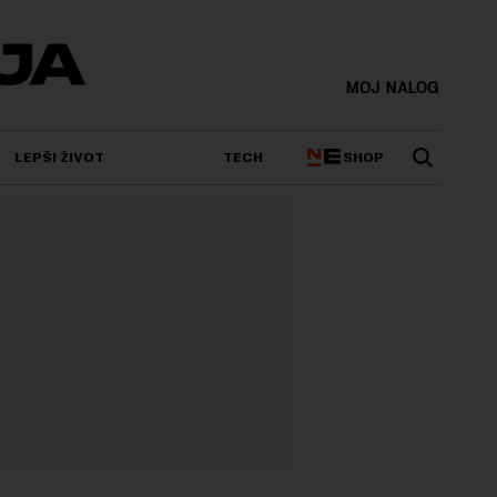
MOJ NALOG
SHOP
LEPŠI ŽIVOT
TECH