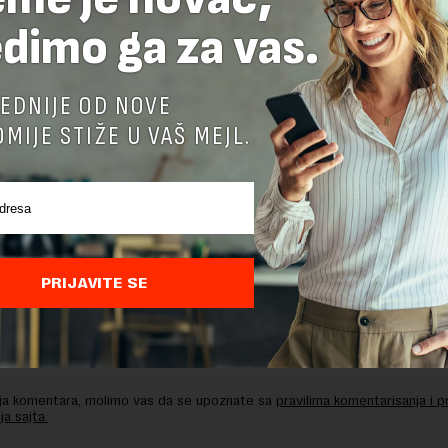
dimo ga za vas.
delova teksta je dozvoljeno, ali uz obavezno navođenje izvora i uz postavl
 tekstu na novaekonomija.rs
EDNIJE OD NOVE
MIJE STIŽE U VAŠ MEJL.
TE ODGOVOR
PRIJAVITE SE
nja komentara, molimo vas da se upoznate sa
pravilima komentarisanja i p
ja sajta.