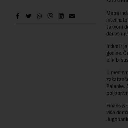
karakteris
Mapa indu
interneto
takvom do
danas ugl
Industrija
godine. Ča
bila bi su
U međuvre
zakatanče
Palanke. 
poljopriv
Finansijs
više doma
Jugobank