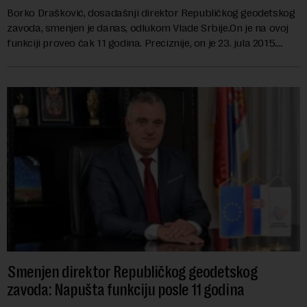
Borko Drašković, dosadašnji direktor Republičkog geodetskog
zavoda, smenjen je danas, odlukom Vlade Srbije.On je na ovoj
funkciji proveo čak 11 godina. Preciznije, on je 23. jula 2015.
izabran za v.d. di...
Smenjen direktor Republičkog geodetskog
zavoda: Napušta funkciju posle 11 godina