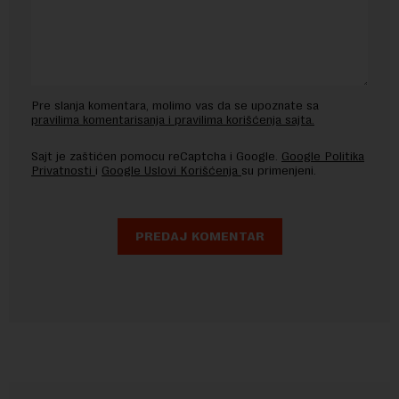
Pre slanja komentara, molimo vas da se upoznate sa
pravilima komentarisanja i pravilima korišćenja sajta.
Sajt je zaštićen pomocu reCaptcha i Google.
Google Politika
Privatnosti
i
Google Uslovi Korišćenja
su primenjeni.