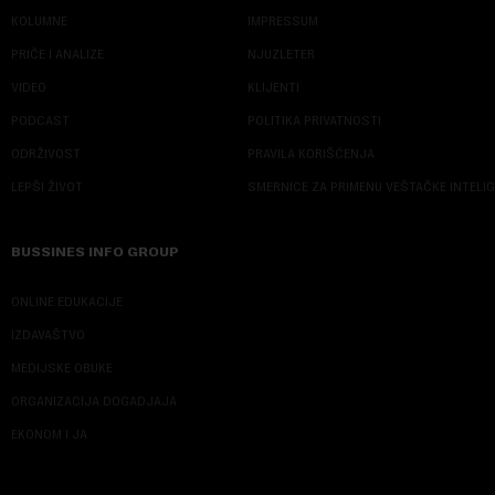
KOLUMNE
IMPRESSUM
PRIČE I ANALIZE
NJUZLETER
VIDEO
KLIJENTI
PODCAST
POLITIKA PRIVATNOSTI
ODRŽIVOST
PRAVILA KORIŠĆENJA
LEPŠI ŽIVOT
SMERNICE ZA PRIMENU VEŠTAČKE INTELI
BUSSINES INFO GROUP
ONLINE EDUKACIJE
IZDAVAŠTVO
MEDIJSKE OBUKE
ORGANIZACIJA DOGADJAJA
EKONOM I JA