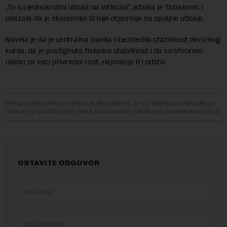
„To su jednokratni uticaji na inflaciju“, istakla je Tabaković i
ukazala da je ekonomija Srbije otpornija na spoljne uticaje.
Navela je da je centralna banka obezbedila stabilnost deviznog
kursa, da je postignuta fiskalna stabilnost i da su stvoreni
uslovi za veći privredni rast, najmanje tri odsto.
Preuzimanje delova teksta je dozvoljeno, ali uz obavezno navođenje
izvora i uz postavljanje linka ka izvornom tekstu na novaekonomija.rs
OSTAVITE ODGOVOR