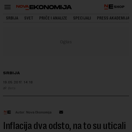
SHOP
SRBIJA
SVET
PRIČE I ANALIZE
SPECIJALI
PRESS AKADEMIJA
SRBIJA
19.05.2017.
14:18
Beta
Autor: Nova Ekonomija
Inflacija dva odsto, na to su uticali