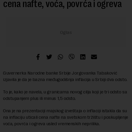
cena nafte, voća, povrća i ogreva
Guvernerka Narodne banke Srbije Jorgovanka Tabaković
izjavila je da je bazna međugodišnja inflacija u Srbiji dva odsto.
To je, kako je navela, u granicama novog cilja koji je tri odsto sa
odstupanjem plus ili minus 1,5 odsto.
Ona je na prezentaciji majskog izveštaja o inflaciji istakla da su
na inflaciju uticali cena nafte na svetskom tržištu i poskupljenje
voća, povrća i ogreva usled vremenskih neprilika.