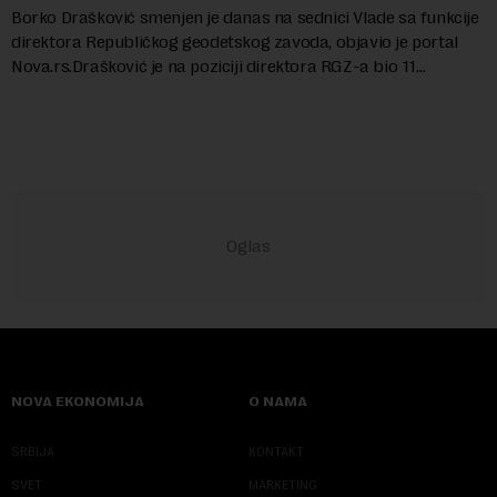
Borko Drašković smenjen je danas na sednici Vlade sa funkcije
direktora Republičkog geodetskog zavoda, objavio je portal
Nova.rs.Drašković je na poziciji direktora RGZ-a bio 11
godina.Kako piše Nova....
NOVA EKONOMIJA
O NAMA
SRBIJA
KONTAKT
SVET
MARKETING