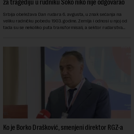
za tragediju u rudniku Soko niko nije odgovarao
Srbija obeležava Dan rudara 6. avgusta, u znak sećanja na
veliku radničku pobedu 1903. godine. Zemlja i odnosi u njoj od
tada su se nekoliko puta transformisali, a sektor rudarstva
danas karakterišu velike r...
Ko je Borko Drašković, smenjeni direktor RGZ-a