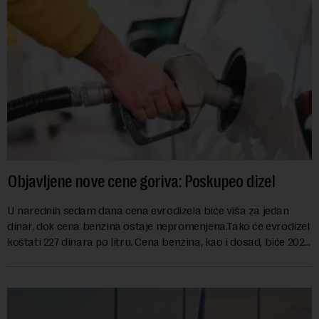
Objavljene nove cene goriva: Poskupeo dizel
U narednih sedam dana cena evrodizela biće viša za jedan
dinar, dok cena benzina ostaje nepromenjena.Tako će evrodizel
koštati 227 dinara po litru. Cena benzina, kao i dosad, biće 202
dinara po litru. ...