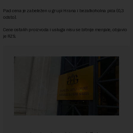
Pad cena je zabeležen u grupi Hrana i bezalkoholna pića (0,3
odsto).
Cene ostalih proizvoda i usluga nisu se bitnije menjale, objavio
je RZS.