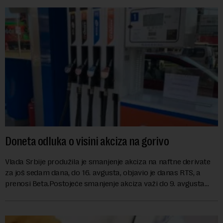
Doneta odluka o visini akciza na gorivo
Vlada Srbije produžila je smanjenje akciza na naftne derivate
za još sedam dana, do 16. avgusta, objavio je danas RTS, a
prenosi Beta.Postojeće smanjenje akciza važi do 9. avgusta
kao mera ublažavanja po...