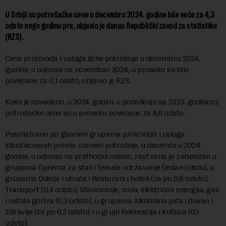
U Srbiji su potrošačke cene u decembru 2024. godine bile veće za 4,3
odsto nego godinu pre, objavio je danas Republički zavod za statistiku
(RZS).
Cene proizvoda i usluga lične potrošnje u decembru 2024.
godine, u odnosu na novembar 2024, u proseku su bile
povećane za 0,1 odsto, objavio je RZS.
Kako je navedeno, u 2024. godini, u poređenju sa 2023. godinom,
potrošačke cene su u proseku povećane za 4,6 odsto.
Posmatrano po glavnim grupama proizvoda i usluga
klasifikovanih prema nameni potrošnje, u decembru 2024.
godine, u odnosu na prethodni mesec, rast cena je zabeležen u
grupama Oprema za stan i tekuće održavanje (jedan odsto), u
grupama Odeća i obuća i Restorani i hoteli (za po 0,8 odsto),
Transport (0,4 odsto), Stanovanje, voda, električna energija, gas
i ostala goriva (0,3 odsto), u grupama Alkoholna pića i duvan i
Zdravlje (za po 0,2 odsto) i u grupi Rekreacija i kultura (0,1
odsto).