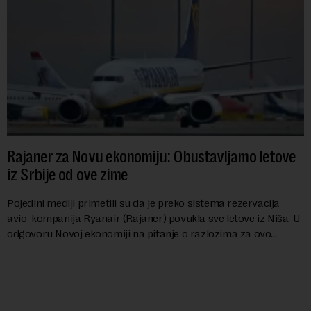
Rajaner za Novu ekonomiju: Obustavljamo letove
iz Srbije od ove zime
Pojedini mediji primetili su da je preko sistema rezervacija
avio-kompanija Ryanair (Rajaner) povukla sve letove iz Niša. U
odgovoru Novoj ekonomiji na pitanje o razlozima za ovo
povlačenje, ovaj avio-gigant...