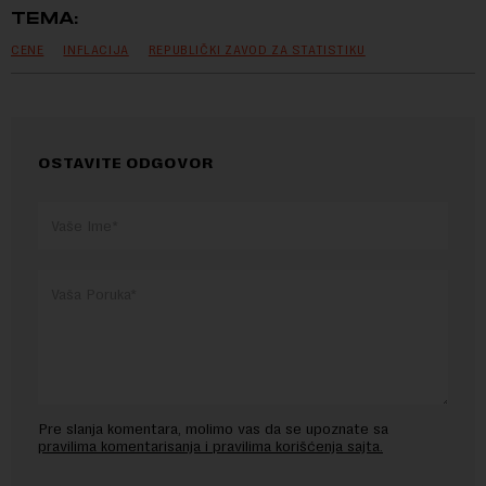
TEMA:
CENE
INFLACIJA
REPUBLIČKI ZAVOD ZA STATISTIKU
OSTAVITE ODGOVOR
Pre slanja komentara, molimo vas da se upoznate sa
pravilima komentarisanja i pravilima korišćenja sajta.