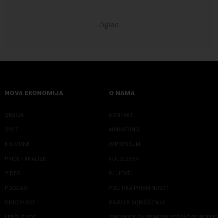
NOVA EKONOMIJA
O NAMA
SRBIJA
KONTAKT
SVET
MARKETING
KOLUMNE
IMPRESSUM
PRIČE I ANALIZE
NJUZLETER
VIDEO
KLIJENTI
PODCAST
POLITIKA PRIVATNOSTI
ODRŽIVOST
PRAVILA KORIŠĆENJA
LEPŠI ŽIVOT
SMERNICE ZA PRIMENU VEŠTAČKE INTELI