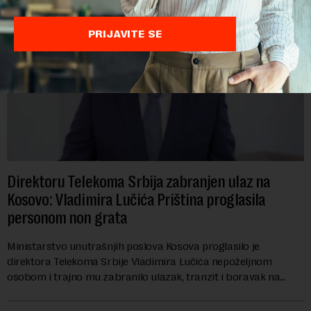
PRIJAVITE SE
Direktoru Telekoma Srbija zabranjen ulaz na
Kosovo: Vladimira Lučića Priština proglasila
personom non grata
Ministarstvo unutrašnjih poslova Kosova proglasilo je
direktora Telekoma Srbije Vladimira Lučića nepoželjnom
osobom i trajno mu zabranilo ulazak, tranzit i boravak na
Kosovu, navodeći kao razlog njegove javn...