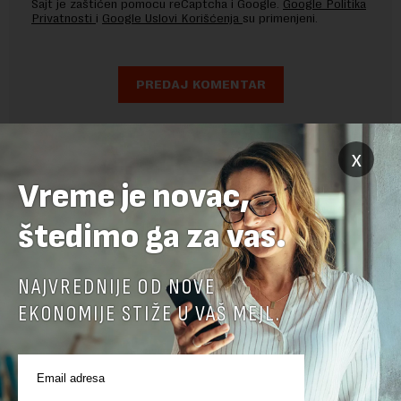
Sajt je zaštićen pomocu reCaptcha i Google.
Google Politika
Privatnosti
i
Google Uslovi Korišćenja
su primenjeni.
x
Vreme je novac,
štedimo ga za vas.
NAJVREDNIJE OD NOVE
EKONOMIJE STIŽE U VAŠ MEJL.
POVEZANI SADRŽAJI