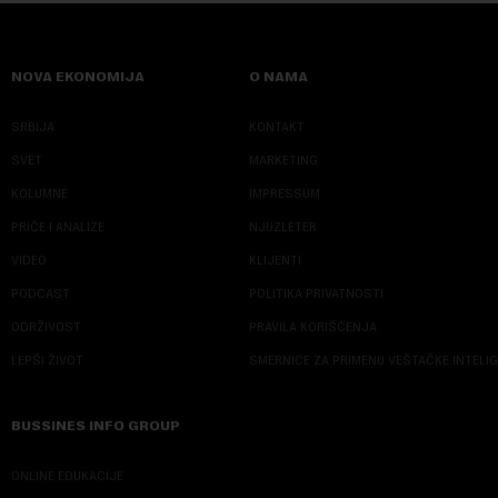
NOVA EKONOMIJA
O NAMA
SRBIJA
KONTAKT
SVET
MARKETING
KOLUMNE
IMPRESSUM
PRIČE I ANALIZE
NJUZLETER
VIDEO
KLIJENTI
PODCAST
POLITIKA PRIVATNOSTI
ODRŽIVOST
PRAVILA KORIŠĆENJA
LEPŠI ŽIVOT
SMERNICE ZA PRIMENU VEŠTAČKE INTELI
BUSSINES INFO GROUP
ONLINE EDUKACIJE