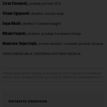
Zoran Stanojević,
urednik portala RTS
Vitomir Ognjanović
, direktor Južnih vesti
Dejan Nikolić
, direktor Content Insight
Mihailo Ponjavić,
direktor prodaje Euronews Srbija
Moderator: Bojan Cvejić,
izvršni direktor i urendik portala Danasa
VIDEO OBRAĆANJE UREDNIKA SVETSKIH MEDIJA
Preuzimanje delova teksta je dozvoljeno, ali uz obavezno navođenje
izvora i uz postavljanje linka ka izvornom tekstu na novaekonomija.rs
OSTAVITE ODGOVOR