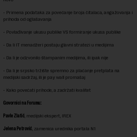
•
Primena podataka za povećanje broja čitalaca, angažovanja i
prihoda od oglašavanja
•
Povlađivanje ukusu publike VS formiranje ukusa publike
•
Da li IT menadžeri postaju glavni stratezi u medijima
•
Da li je odzvonilo štampanim medijima, ili ipak nije
•
Da li je srpsko tržište spremno za plaćanje pretplata na
medijski sadržaj, ili je pay wall promašaj
•
Kako povećati prihode, a zadržati kvalitet
Govornici na Forumu:
Pavle Zlatić
, medijski ekspert, IREX
Jelena Petrović
, zamenica urednika portala N1