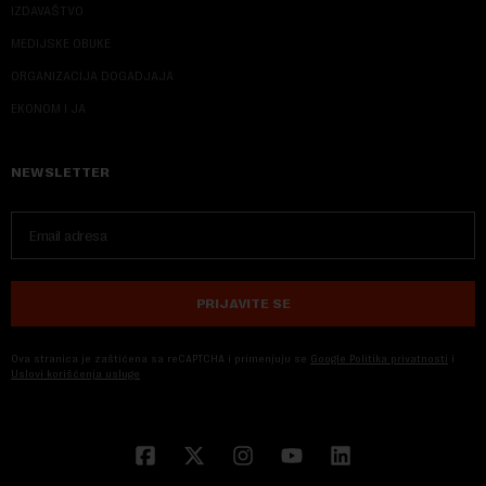
IZDAVAŠTVO
MEDIJSKE OBUKE
ORGANIZACIJA DOGADJAJA
EKONOM I JA
NEWSLETTER
PRIJAVITE SE
Ova stranica je zaštićena sa reCAPTCHA i primenjuju se
Google Politika privatnosti
i
Uslovi korišćenja usluge