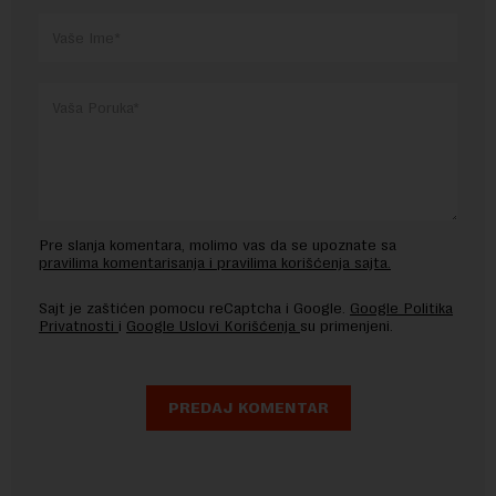
Pre slanja komentara, molimo vas da se upoznate sa
pravilima komentarisanja i pravilima korišćenja sajta.
Sajt je zaštićen pomocu reCaptcha i Google.
Google Politika
Privatnosti
i
Google Uslovi Korišćenja
su primenjeni.