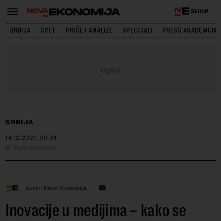
SHOP
SRBIJA
SVET
PRIČE I ANALIZE
SPECIJALI
PRESS AKADEMIJA
SRBIJA
14.12.2021.
09:01
Nova ekonomija
Autor: Nova Ekonomija
Inovacije u medijima – kako se