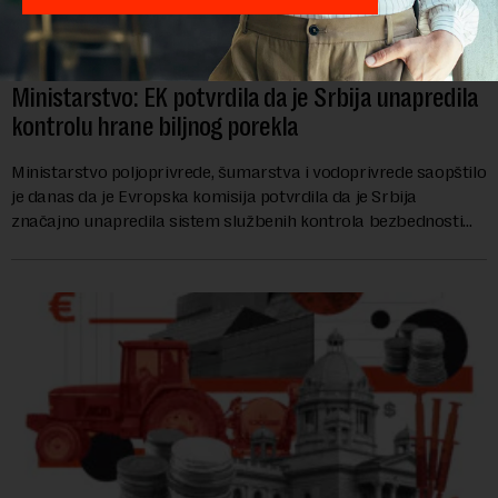
Ministarstvo: EK potvrdila da je Srbija unapredila
kontrolu hrane biljnog porekla
Ministarstvo poljoprivrede, šumarstva i vodoprivrede saopštilo
je danas da je Evropska komisija potvrdila da je Srbija
značajno unapredila sistem službenih kontrola bezbednosti
hrane biljnog porekla, te da k...