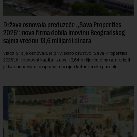
Država osnovala preduzeće „Sava Properties
2026“, nova firma dobila imovinu Beogradskog
sajma vrednu 13,6 milijardi dinara
Vlada Srbije osnovala je privredno društvo "Sava Properties
2026", čiji osnovni kapital iznosi 13,64 milijarde dinara, a u koji
je kao nenovčani ulog unela brojne katastarske parcele i
objekte u okviru kompl...