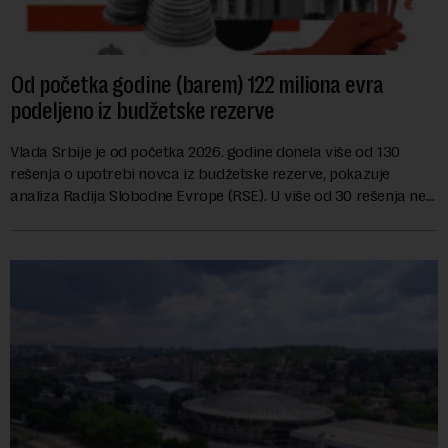
Od početka godine (barem) 122 miliona evra
podeljeno iz budžetske rezerve
Vlada Srbije je od početka 2026. godine donela više od 130
rešenja o upotrebi novca iz budžetske rezerve, pokazuje
analiza Radija Slobodne Evrope (RSE). U više od 30 rešenja ne
navodi se tačan iznos koji će ...