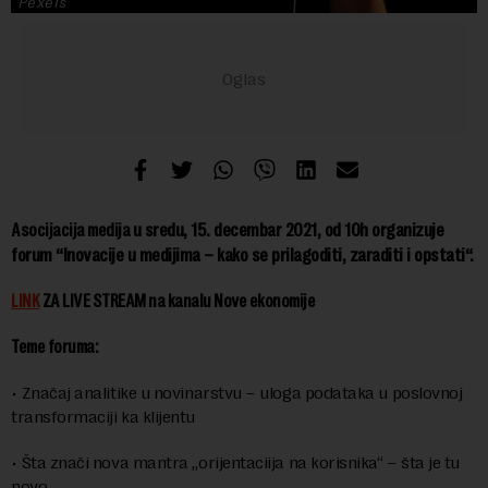
Pexels
u sredu, 15. decembar 2021, od 10h
organizuje
Asocijacija medija
forum “Inovacije u medijima – kako se prilagoditi, zaraditi i opstati“.
LINK
ZA LIVE STREAM na kanalu Nove ekonomije
Teme foruma:
•
Značaj analitike u novinarstvu – uloga podataka u poslovnoj
transformaciji ka klijentu
•
Šta znači nova mantra „orijentaciija na korisnika“ – šta je tu
novo