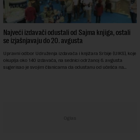
Najveći izdavači odustali od Sajma knjiga, ostali
se izjašnjavaju do 20. avgusta
Upravni odbor Udruženja izdavača i knjižara Srbije (UIKS), koje
okuplja oko 140 izdavača, na sednici održanoj 6. avgusta
sugerisao je svojim članicama da odustanu od učešća na
predstojećem Sajmu knjiga. Vrem...