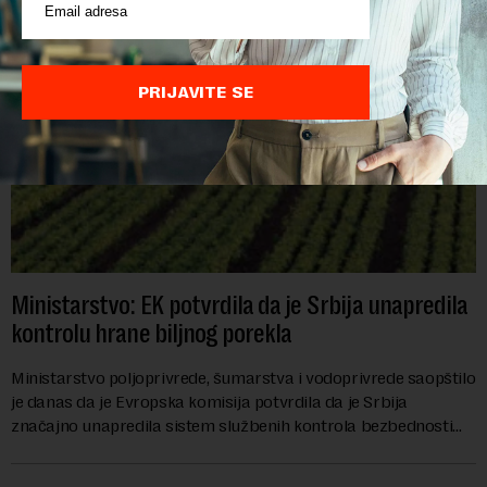
PRIJAVITE SE
Ministarstvo: EK potvrdila da je Srbija unapredila
kontrolu hrane biljnog porekla
Ministarstvo poljoprivrede, šumarstva i vodoprivrede saopštilo
je danas da je Evropska komisija potvrdila da je Srbija
značajno unapredila sistem službenih kontrola bezbednosti
hrane biljnog porekla, te da k...