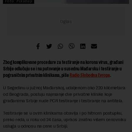
Foto: Pixabay
Zbog komplikovane procedure za testiranje na korona virus, građani
Srbije odlučuju se i na putovanje u susednu Mađarsku i testiranje u
pograničnim privatnim klinikama, piše
Radio Slobodna Evropa
.
U Segedinu u južnoj Mađarskoj, udaljenom oko 220 kilometara
od Beograda, posluju najmanje dve privatne klinike koje
građanima Srbije nude PCR testiranje i testiranje na antitela.
Testiranje se u ovim klinikama obavlja i po hitnom postupku,
preko reda, u roku od 24 časa, uprkos znatno višem cenovniku
usluga u odnosu na cene u Srbiji.