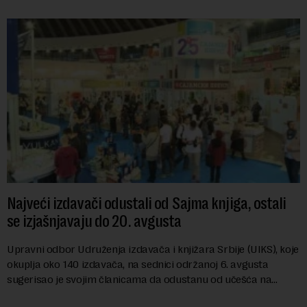
Najveći izdavači odustali od Sajma knjiga, ostali
se izjašnjavaju do 20. avgusta
Upravni odbor Udruženja izdavača i knjižara Srbije (UIKS), koje
okuplja oko 140 izdavača, na sednici održanoj 6. avgusta
sugerisao je svojim članicama da odustanu od učešća na
predstojećem Sajmu knjiga. Vrem...