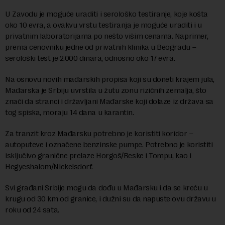
U Zavodu je moguće uraditi i serološko testiranje, koje košta
oko 10 evra, a ovakvu vrstu testiranja je moguće uraditi i u
privatnim laboratorijama po nešto višim cenama. Naprimer,
prema cenovniku jedne od privatnih klinika u Beogradu –
serološki test je 2.000 dinara, odnosno oko 17 evra.
Na osnovu novih mađarskih propisa koji su doneti krajem jula,
Mađarska je Srbiju uvrstila u žutu zonu rizičnih zemalja, što
znači da stranci i državljani Mađarske koji dolaze iz država sa
tog spiska, moraju 14 dana u karantin.
Za tranzit kroz Mađarsku potrebno je koristiti koridor –
autoputeve i označene benzinske pumpe. Potrebno je koristiti
isključivo granične prelaze Horgoš/Reske i Tompu, kao i
Hegyeshalom/Nickelsdorf.
Svi građani Srbije mogu da dođu u Mađarsku i da se kreću u
krugu od 30 km od granice, i dužni su da napuste ovu državu u
roku od 24 sata.