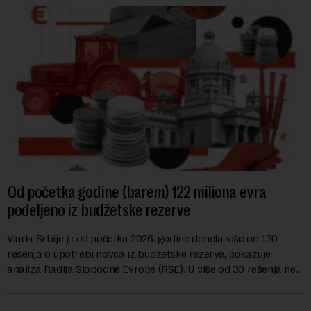
Od početka godine (barem) 122 miliona evra
podeljeno iz budžetske rezerve
Vlada Srbije je od početka 2026. godine donela više od 130
rešenja o upotrebi novca iz budžetske rezerve, pokazuje
analiza Radija Slobodne Evrope (RSE). U više od 30 rešenja ne
navodi se tačan iznos koji će ...