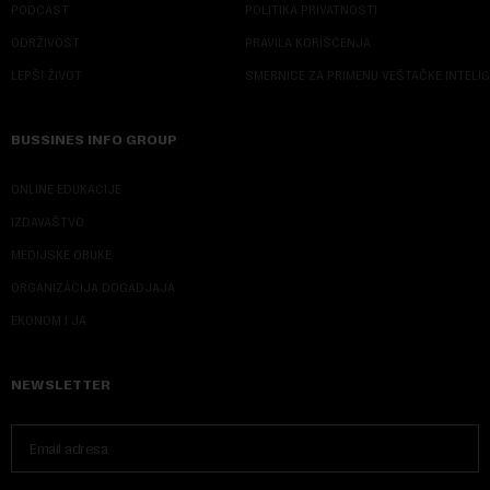
PODCAST
POLITIKA PRIVATNOSTI
ODRŽIVOST
PRAVILA KORIŠĆENJA
LEPŠI ŽIVOT
SMERNICE ZA PRIMENU VEŠTAČKE INTELI
BUSSINES INFO GROUP
ONLINE EDUKACIJE
IZDAVAŠTVO
MEDIJSKE OBUKE
ORGANIZACIJA DOGADJAJA
EKONOM I JA
NEWSLETTER