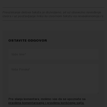
Preuzimanje delova teksta je dozvoljeno, ali uz obavezno navođenje
izvora i uz postavljanje linka ka izvornom tekstu na novaekonomija.rs
OSTAVITE ODGOVOR
Pre slanja komentara, molimo vas da se upoznate sa
pravilima komentarisanja i pravilima korišćenja sajta.