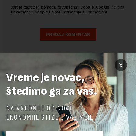
Sajt je zaštićen pomocu reCaptcha i Google.
Google Politika
Privatnosti
i
Google Uslovi Korišćenja
su primenjeni.
x
Vreme je novac,
štedimo ga za vas.
NAJVREDNIJE OD NOVE
EKONOMIJE STIŽE U VAŠ MEJL.
POVEZANI SADRŽAJI