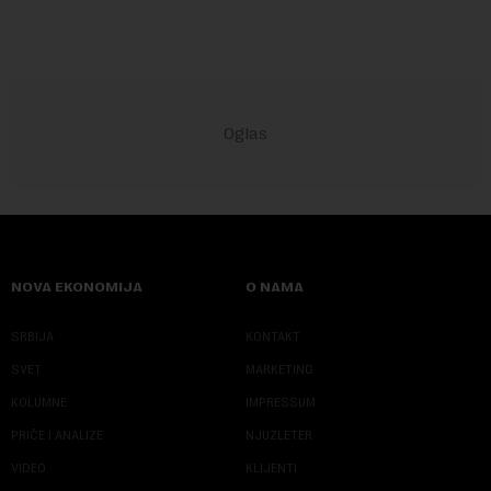
NOVA EKONOMIJA
O NAMA
SRBIJA
KONTAKT
SVET
MARKETING
KOLUMNE
IMPRESSUM
PRIČE I ANALIZE
NJUZLETER
VIDEO
KLIJENTI