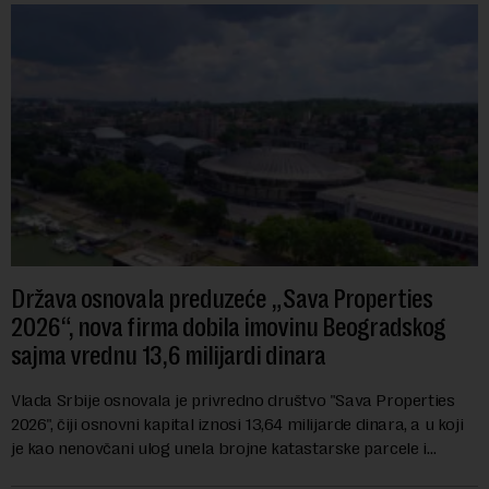
Država osnovala preduzeće „Sava Properties
2026“, nova firma dobila imovinu Beogradskog
sajma vrednu 13,6 milijardi dinara
Vlada Srbije osnovala je privredno društvo "Sava Properties
2026", čiji osnovni kapital iznosi 13,64 milijarde dinara, a u koji
je kao nenovčani ulog unela brojne katastarske parcele i
objekte u okviru kompl...