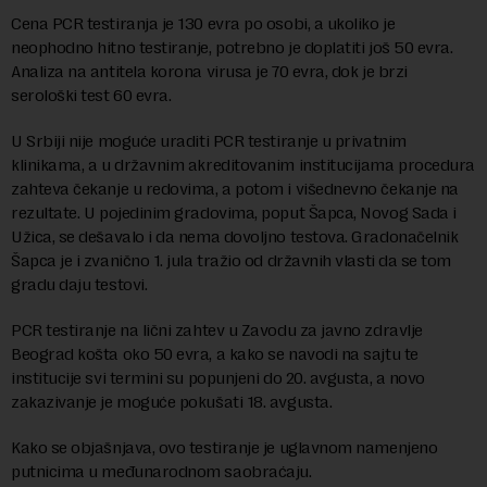
Cena PCR testiranja je 130 evra po osobi, a ukoliko je
neophodno hitno testiranje, potrebno je doplatiti još 50 evra.
Analiza na antitela korona virusa je 70 evra, dok je brzi
serološki test 60 evra.
U Srbiji nije moguće uraditi PCR testiranje u privatnim
klinikama, a u državnim akreditovanim institucijama procedura
zahteva čekanje u redovima, a potom i višednevno čekanje na
rezultate. U pojedinim gradovima, poput Šapca, Novog Sada i
Užica, se dešavalo i da nema dovoljno testova. Gradonačelnik
Šapca je i zvanično 1. jula tražio od državnih vlasti da se tom
gradu daju testovi.
PCR testiranje na lični zahtev u Zavodu za javno zdravlje
Beograd košta oko 50 evra, a kako se navodi na sajtu te
institucije svi termini su popunjeni do 20. avgusta, a novo
zakazivanje je moguće pokušati 18. avgusta.
Kako se objašnjava, ovo testiranje je uglavnom namenjeno
putnicima u međunarodnom saobraćaju.