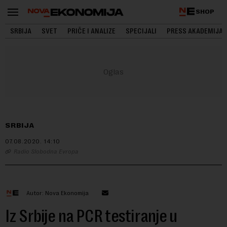
SHOP
SRBIJA
SVET
PRIČE I ANALIZE
SPECIJALI
PRESS AKADEMIJA
SRBIJA
07.08.2020.
14:10
Radio Slobodna Evropa
Autor: Nova Ekonomija
Iz Srbije na PCR testiranje u