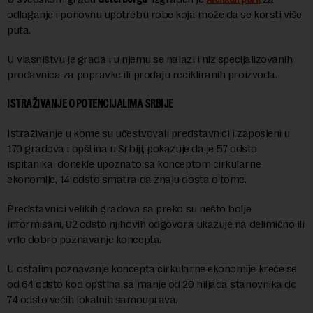
odlaganje i ponovnu upotrebu robe koja može da se korsti više
puta.
U vlasništvu je grada i u njemu se nalazi i niz specijalizovanih
prodavnica za popravke ili prodaju recikliranih proizvoda.
ISTRAŽIVANJE O POTENCIJALIMA SRBIJE
Istraživanje u kome su učestvovali predstavnici i zaposleni u
170 gradova i opština u Srbiji, pokazuje da je 57 odsto
ispitanika donekle upoznato sa konceptom cirkularne
ekonomije, 14 odsto smatra da znaju dosta o tome.
Predstavnici velikih gradova sa preko su nešto bolje
informisani, 82 odsto njihovih odgovora ukazuje na delimično ili
vrlo dobro poznavanje koncepta.
U ostalim poznavanje koncepta cirkularne ekonomije kreće se
od 64 odsto kod opština sa manje od 20 hiljada stanovnika do
74 odsto većih lokalnih samouprava.