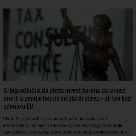
Srbija odlučila da oteža investitorima da iznose
profit iz zemlje bez da su platili porez – ali tek kad
uđemo u EU
Vlada Srbije uputila je u skupštinsku proceduru set
ekonomskih i poreskih zakona kojima se omogućava dalje
usklađivanje domaćeg zakonodavstva sa pravnim tekovinama