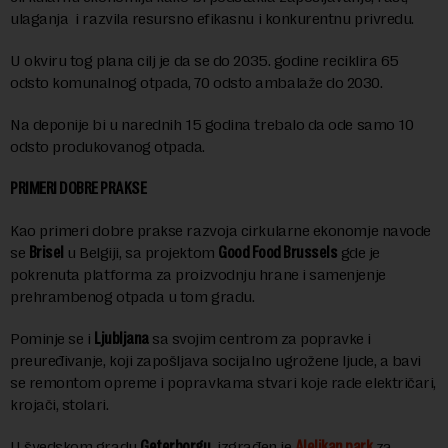
ulaganja i razvila resursno efikasnu i konkurentnu privredu.
U okviru tog plana cilj je da se do 2035. godine reciklira 65
odsto komunalnog otpada, 70 odsto ambalaže do 2030.
Na deponije bi u narednih 15 godina trebalo da ode samo 10
odsto produkovanog otpada.
PRIMERI DOBRE PRAKSE
Kao primeri dobre prakse razvoja cirkularne ekonomje navode
se
Brisel
u Belgiji, sa projektom
Good Food Brussels
gde je
pokrenuta platforma za proizvodnju hrane i samenjenje
prehrambenog otpada u tom gradu.
Pominje se i
Ljubljana
sa svojim centrom za popravke i
preuređivanje, koji zapošljava socijalno ugrožene ljude, a bavi
se remontom opreme i popravkama stvari koje rade električari,
krojači, stolari.
U švedskom gradu
Geterborgu
izgrađen je
Alelikan park
za