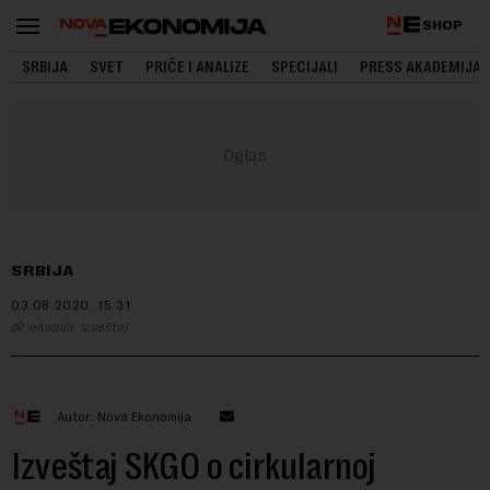
SHOP
SRBIJA
SVET
PRIČE I ANALIZE
SPECIJALI
PRESS AKADEMIJA
SRBIJA
03.08.2020.
15:31
eKapija, Izveštaj
Autor: Nova Ekonomija
Izveštaj SKGO o cirkularnoj