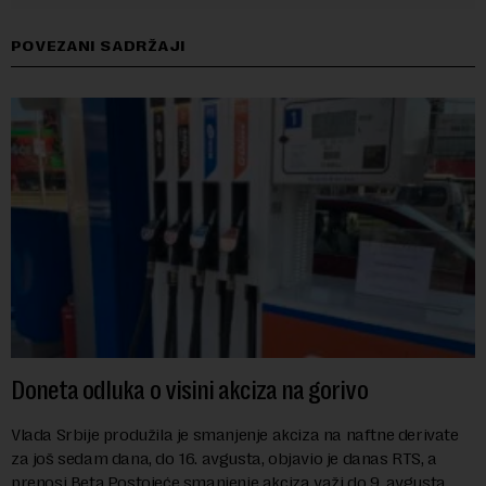
POVEZANI SADRŽAJI
Doneta odluka o visini akciza na gorivo
Vlada Srbije produžila je smanjenje akciza na naftne derivate
za još sedam dana, do 16. avgusta, objavio je danas RTS, a
prenosi Beta.Postojeće smanjenje akciza važi do 9. avgusta