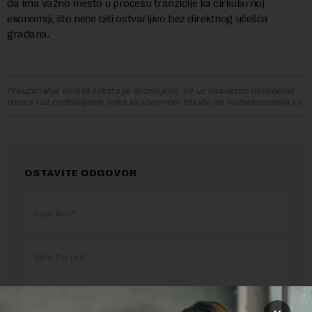
da ima važno mesto u procesu tranzicije ka cirkularnoj
ekonomiji, što neće biti ostvarljivo bez direktnog učešća
građana.
Preuzimanje delova teksta je dozvoljeno, ali uz obavezno navođenje
izvora i uz postavljanje linka ka izvornom tekstu na novaekonomija.rs
OSTAVITE ODGOVOR