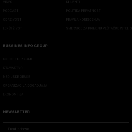
VIDEO
KLIJENTI
PODCAST
POLITIKA PRIVATNOSTI
ODRŽIVOST
PRAVILA KORIŠĆENJA
LEPŠI ŽIVOT
SMERNICE ZA PRIMENU VEŠTAČKE INTELI
BUSSINES INFO GROUP
ONLINE EDUKACIJE
IZDAVAŠTVO
MEDIJSKE OBUKE
ORGANIZACIJA DOGADJAJA
EKONOM I JA
NEWSLETTER