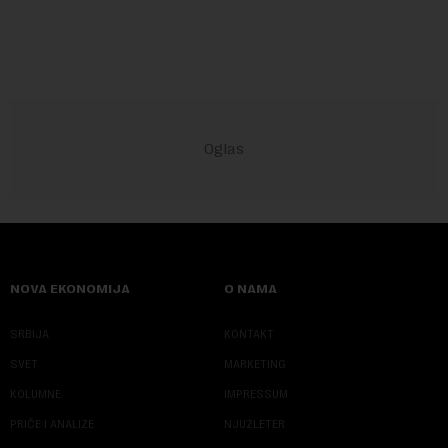
Evropske unije i ispunjavaju obaveze predvi...
NOVA EKONOMIJA
O NAMA
SRBIJA
KONTAKT
SVET
MARKETING
KOLUMNE
IMPRESSUM
PRIČE I ANALIZE
NJUZLETER