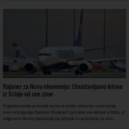
Rajaner za Novu ekonomiju: Obustavljamo letove
iz Srbije od ove zime
Pojedini mediji primetili su da je preko sistema rezervacija
avio-kompanija Ryanair (Rajaner) povukla sve letove iz Niša. U
odgovoru Novoj ekonomiji na pitanje o razlozima za ovo
povlačenje, ovaj avio-gigant...