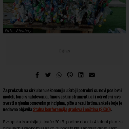
Foto: Pixabay
Za prelazak na cirkularnu ekonomiju u Srbiji potrebni su novi poslovni
modeli, lanci snabdevanja, finansijski instrumenti, ali i određeni nivo
svesti o njenim osnovnim principima, piše u rezultatima ankete koje je
nedavno objavila
Stalna konferencija gradova i opština (SKGO)
.
Evropska komisija je inače 2015. godine donela Akcioni plan za
cirkularnu ekonomiju kako bi podstakla zapošljavanje, rast,