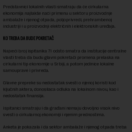
Predstavnici lokalnih vlasti smatraju da će cirkularna
ekonomija najlakše naći primenu u sektoru proizvodnje
ambalaže i njenog otpada, poljoprivredi, prehrambenoj
industriji i u proizvodnji električnih i elektronskih uređaja.
KO TREBA DA BUDE POKRETAČ
Najveći broj ispitanika 71 odsto smatra da institucije centralne
vlasti treba da budu glavni pokretači promena prelaska na
cirkularni tip ekonomije u Srbiji, a potom jedinice lokalne
samouprave i privreda.
Glavne prepreke su nedostatak svesti o njenoj koristi kod
ključnih aktera, donosilaca odluka na lokalnom nivou, kao i
nedostatak finansija.
Ispitanici smatraju i da građani nemaju dovoljno visok nivo
svesti o cirkularnoj ekonomiji i njenim prednostima.
Anketa je pokazala i da sektor ambalaže i njenog otpada treba