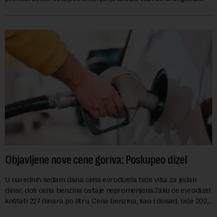
kao mera ublažavanja po...
Objavljene nove cene goriva: Poskupeo dizel
U narednih sedam dana cena evrodizela biće viša za jedan
dinar, dok cena benzina ostaje nepromenjena.Tako će evrodizel
koštati 227 dinara po litru. Cena benzina, kao i dosad, biće 202
dinara po litru. ...