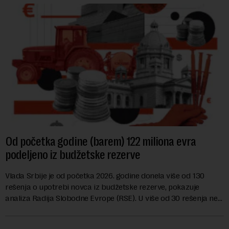
Od početka godine (barem) 122 miliona evra
podeljeno iz budžetske rezerve
Vlada Srbije je od početka 2026. godine donela više od 130
rešenja o upotrebi novca iz budžetske rezerve, pokazuje
analiza Radija Slobodne Evrope (RSE). U više od 30 rešenja ne
navodi se tačan iznos koji će ...