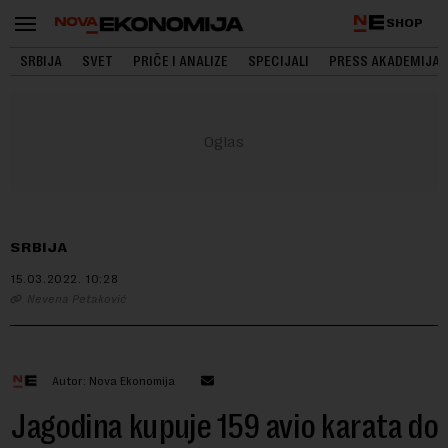
SHOP
SRBIJA
SVET
PRIČE I ANALIZE
SPECIJALI
PRESS AKADEMIJA
SRBIJA
15.03.2022.
10:28
Nevena Petaković
Autor: Nova Ekonomija
Jagodina kupuje 159 avio karata do