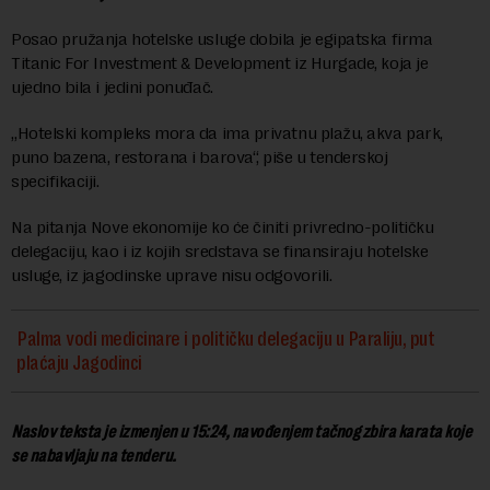
Posao pružanja hotelske usluge dobila je egipatska firma
Titanic For Investment & Development iz Hurgade, koja je
ujedno bila i jedini ponuđač.
„Hotelski kompleks mora da ima privatnu plažu, akva park,
puno bazena, restorana i barova“, piše u tenderskoj
specifikaciji.
Na pitanja Nove ekonomije ko će činiti privredno-političku
delegaciju, kao i iz kojih sredstava se finansiraju hotelske
usluge, iz jagodinske uprave nisu odgovorili.
Palma vodi medicinare i političku delegaciju u Paraliju, put
plaćaju Jagodinci
Naslov teksta je izmenjen u 15:24, navođenjem tačnog zbira karata koje
se nabavljaju na tenderu.