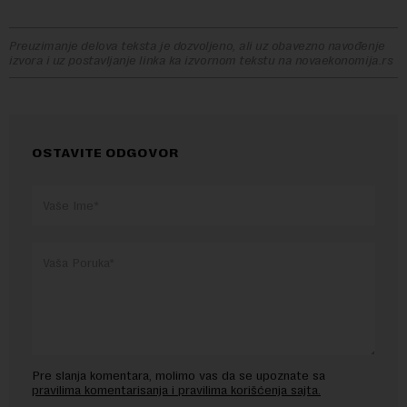
Preuzimanje delova teksta je dozvoljeno, ali uz obavezno navođenje
izvora i uz postavljanje linka ka izvornom tekstu na novaekonomija.rs
OSTAVITE ODGOVOR
Pre slanja komentara, molimo vas da se upoznate sa
pravilima komentarisanja i pravilima korišćenja sajta.