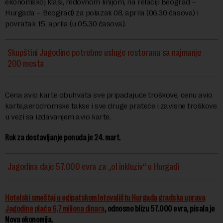
ekonomskoj klasi, redovnom linijom, na relaciji Beograd –
Hurgada – Beograd) za polazak 08. aprila (06.30 časova) i
povratak 15. aprila (u 05.30 časova).
Skupštini Jagodine potrebne usluge restorana sa najmanje
200 mesta
Cena avio karte obuhvata sve pripadajuće troškove, cenu avio
karte,aerodromske takse i sve druge prateće i zavisne troškove
u vezi sa izdavanjem avio karte.
Rok za dostavljanje ponuda je 24. mart.
Jagodina daje 57.000 evra za „ol inkluziv“ u Hurgadi
Hotelski smeštaj u egipatskom letovalištu Hurgada gradska uprava
Jagodine plaća 6,7 miliona dinara
, odnosno blizu 57.000 evra, pisala je
Nova ekonomija.