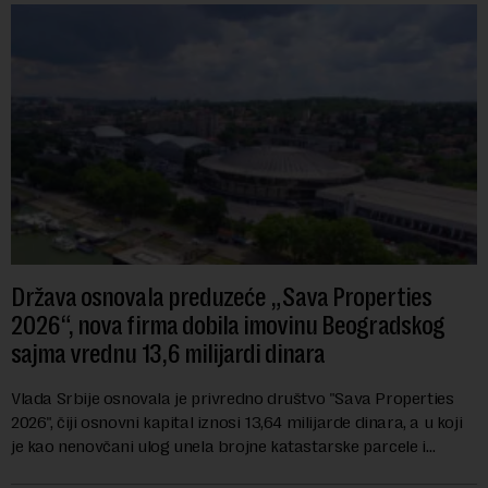
Država osnovala preduzeće „Sava Properties
2026“, nova firma dobila imovinu Beogradskog
sajma vrednu 13,6 milijardi dinara
Vlada Srbije osnovala je privredno društvo "Sava Properties
2026", čiji osnovni kapital iznosi 13,64 milijarde dinara, a u koji
je kao nenovčani ulog unela brojne katastarske parcele i
objekte u okviru kompl...