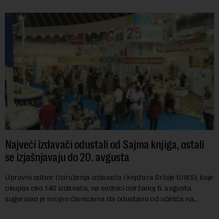
Najveći izdavači odustali od Sajma knjiga, ostali
se izjašnjavaju do 20. avgusta
Upravni odbor Udruženja izdavača i knjižara Srbije (UIKS), koje
okuplja oko 140 izdavača, na sednici održanoj 6. avgusta
sugerisao je svojim članicama da odustanu od učešća na
predstojećem Sajmu knjiga. Vrem...