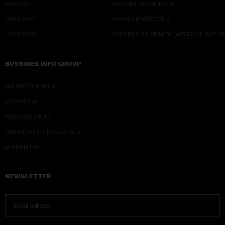
PODCAST
POLITIKA PRIVATNOSTI
ODRŽIVOST
PRAVILA KORIŠĆENJA
LEPŠI ŽIVOT
SMERNICE ZA PRIMENU VEŠTAČKE INTELI
BUSSINES INFO GROUP
ONLINE EDUKACIJE
IZDAVAŠTVO
MEDIJSKE OBUKE
ORGANIZACIJA DOGADJAJA
EKONOM I JA
NEWSLETTER