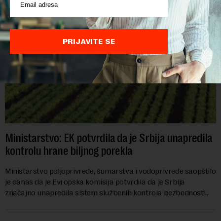
PRIJAVITE SE
Ministarstvo: EK potvrdila da je Srbija unapredila
kontrolu hrane biljnog porekla
Ministarstvo poljoprivrede, šumarstva i vodoprivrede saopštilo
je danas da je Evropska komisija potvrdila da je Srbija
značajno unapredila sistem službenih kontrola bezbednosti
hrane biljnog porekla, te da k...