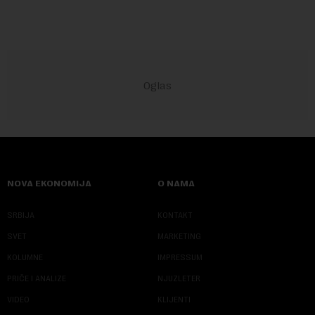
NOVA EKONOMIJA
O NAMA
SRBIJA
KONTAKT
SVET
MARKETING
KOLUMNE
IMPRESSUM
PRIČE I ANALIZE
NJUZLETER
VIDEO
KLIJENTI