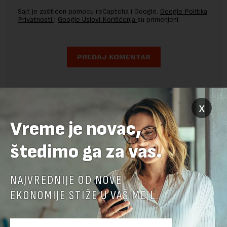
Sajt je zaštićen pomocu reCaptcha i Google.
Google Politika
Privatnosti
i
Google Uslovi Korišćenja
su primenjeni.
x
Vreme je novac,
štedimo ga za vas.
NAJVREDNIJE OD NOVE
EKONOMIJE STIŽE U VAŠ MEJL.
POVEZANI SADRŽAJI