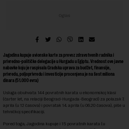
Jagodina kupuje avionske karte za prevoz zdravstvenih radnika i
privredno-političke delegacije u Hurgadu u Egiptu. Vrednost ove javne
nabavke koju je raspisala Gradska uprava za budžet, finansije,
privredu, poljoprivredu i investicije procenjena je na šest miliona
dinara (51.000 evra)
Usluga obuhvata 144 povratnih karata u ekonomskoj klasi
(čarter let, na relaciji Beograd-Hurgada-Beograd) za polazak 7.
aprila (u 12 časova) i povratak 14. aprila (u 06.20 časova), piše u
tehničkoj specifikaciji.
Pored toga, Jagodina kupuje i 15 povratnih karata (u