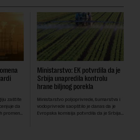
promena
Ministarstvo: EK potvrdila da je
jardi
Srbija unapredila kontrolu
hrane biljnog porekla
iju zaštite
Ministarstvo poljoprivrede, šumarstva i
cenjuje da
vodoprivrede saopštilo je danas da je
ih promena,
Evropska komisija potvrdila da je Srbija
asa i
značajno unapredila sistem službenih
va, zahteva
kontrola bezbednosti hrane biljnog
porekla, te da k...