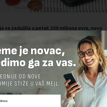
eme je novac,
dimo ga za vas.
EDNIJE OD NOVE
MIJE STIŽE U VAŠ MEJL.