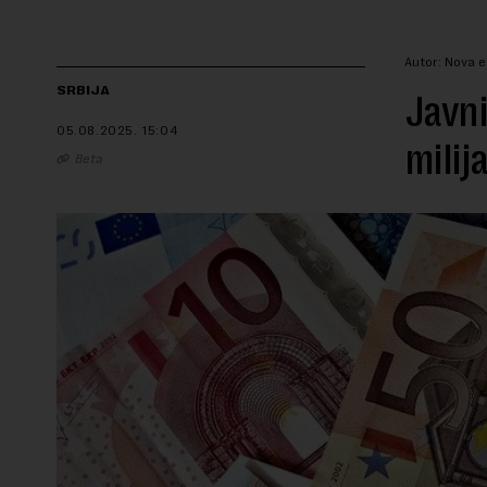
Autor: Nova 
SRBIJA
Javni
05.08.2025.
15:04
milij
Beta