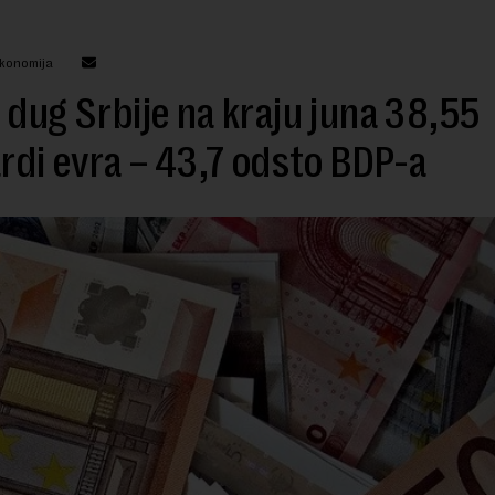
ekonomija
 dug Srbije na kraju juna 38,55
ardi evra – 43,7 odsto BDP-a