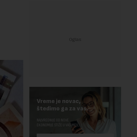
Vreme je novac,
štedimo ga za vas.
NAJVREDNIJE OD NOVE
EKONOMIJE STIŽE U VAŠ MEJL.