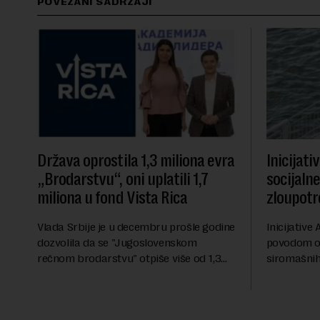
POVEZANI SADRŽAJI
Država oprostila 1,3 miliona evra
Inicijati
„Brodarstvu“, oni uplatili 1,7
socijaln
miliona u fond Vista Rica
zloupotr
Vlada Srbije je u decembru prošle godine
Inicijative 
dozvolila da se "Jugoslovenskom
povodom o
rečnom brodarstvu" otpiše više od 1,3
siromašnih,
miliona evra duga prema državi, objavila
stanovništv
je Pištaljka. To je učinjeno zaključkom koji
krajem i pr
do danas n...
saopštenju p