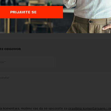
delova teksta je dozvoljeno, ali uz obavezno navođenje izvora i uz postavl
 tekstu na novaekonomija.rs
PRIJAVITE SE
MINISTARSTVO FINANSIJA
TE ODGOVOR
nja komentara, molimo vas da se upoznate sa
pravilima komentarisanja i p