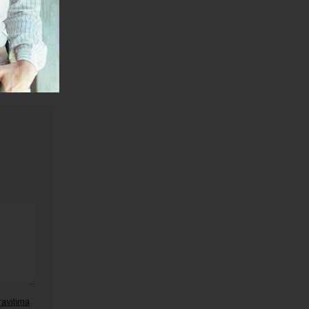
janje linka
ravilima