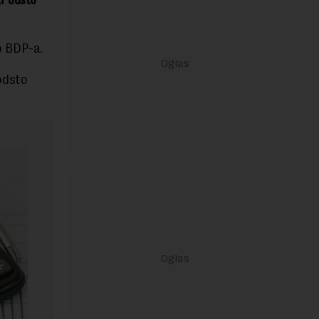
to BDP-a.
 odsto