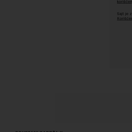
korišćen
Sajt je
Korišće