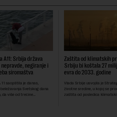
va A11: Srbija država
Zaštita od klimatskih 
e nepravde, negiranje i
Srbiju bi koštala 27 mili
eba siromaštva
evra do 2033. godine
A 11 saopštila je danas,
Vlada Srbije usvojila je Strateg
beležavanja Svetskog dana
životne sredine, u kojoj se pro
 da više od trećine
zaštita od posledica klimatsk
a Srbije teško sastavlja kraj s
poput aktuelnog toplotnog tal
eživljava od plate do plate.U
niskog vodostaja rečnih slivo
iše ...
inve...