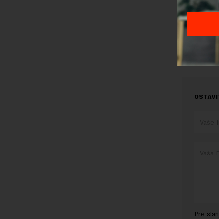
Preuzimanje 
ka izvornom
TEMA:
JAVNI DUG
OSTAVI
Pre sla