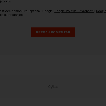
ja sajta.
 zaštićen pomocu reCaptcha i Google.
Google Politika Privatnosti
i
Google
nja
su primenjeni.