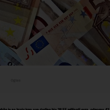
rbije je na kraju juna ove godine bio 38,55 milijardi evra, odnosno 43