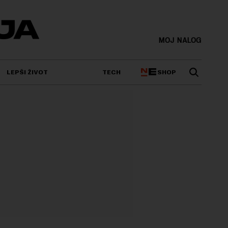
MOJ NALOG
SHOP
LEPŠI ŽIVOT
TECH