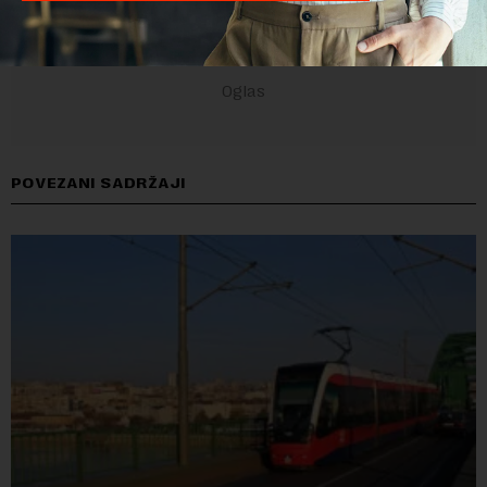
POVEZANI SADRŽAJI