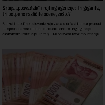
Srbija „posvađala“ i rejting agencije: Tri giganta,
tri potpuno različite ocene, zašto?
Raskol i haotično delovanje koje vlada u državi lepo se prenosi i
na spolja, barem kada su međunarodne rejting agencije i
ekonomske institucije u pitanju. Mi od sveta uvozimo inflaciju,
robu lošijeg kvalitet...