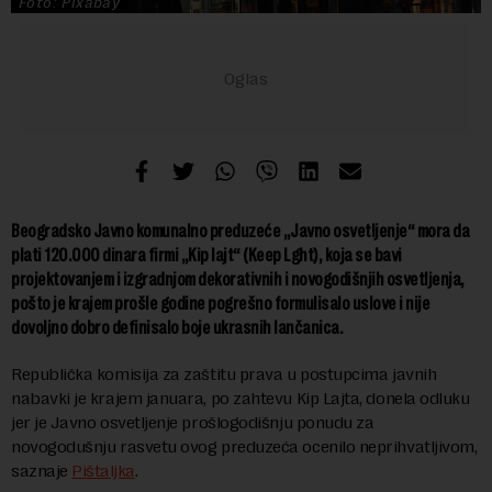
Foto: Pixabay
Beogradsko Javno komunalno preduzeće „Javno osvetljenje“ mora da
plati 120.000 dinara firmi „Kip lajt“ (Keep Lght), koja se bavi
projektovanjem i izgradnjom dekorativnih i novogodišnjih osvetljenja,
pošto je krajem prošle godine pogrešno formulisalo uslove i nije
dovoljno dobro definisalo boje ukrasnih lančanica.
Republička komisija za zaštitu prava u postupcima javnih
nabavki je krajem januara, po zahtevu Kip Lajta, donela odluku
jer je Javno osvetljenje prošlogodišnju ponudu za
novogodušnju rasvetu ovog preduzeća ocenilo neprihvatljivom,
saznaje
Pištaljka
.