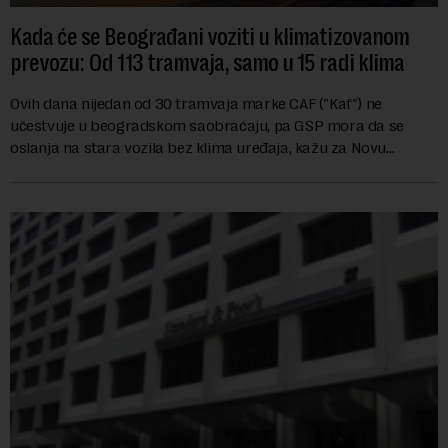
Kada će se Beograđani voziti u klimatizovanom
prevozu: Od 113 tramvaja, samo u 15 radi klima
Ovih dana nijedan od 30 tramvaja marke CAF ("Kaf") ne
učestvuje u beogradskom saobraćaju, pa GSP mora da se
oslanja na stara vozila bez klima uređaja, kažu za Novu
ekonomiju iz Sindikata Centar – GSP i Centr...