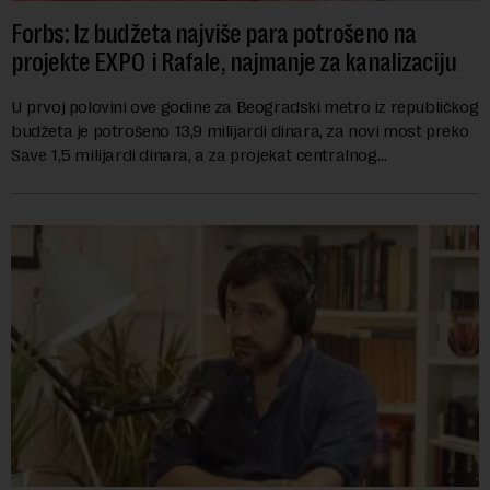
Forbs: Iz budžeta najviše para potrošeno na
projekte EXPO i Rafale, najmanje za kanalizaciju
U prvoj polovini ove godine za Beogradski metro iz republičkog
budžeta je potrošeno 13,9 milijardi dinara, za novi most preko
Save 1,5 milijardi dinara, a za projekat centralnog
kanalizacionog sistema u Beog...