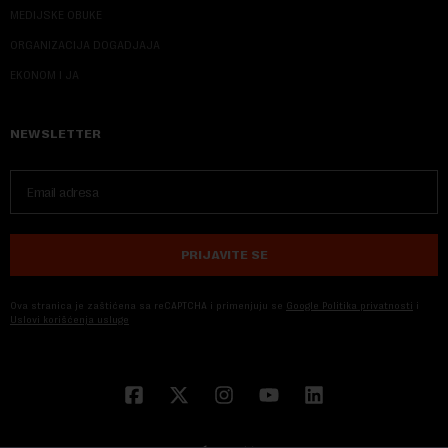
MEDIJSKE OBUKE
ORGANIZACIJA DOGADJAJA
EKONOM I JA
NEWSLETTER
PRIJAVITE SE
Ova stranica je zaštićena sa reCAPTCHA i primenjuju se
Google Politika privatnosti
i
Uslovi korišćenja usluge