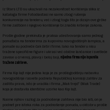
Iz Stars LTD su ukazivali na nezakonitost korišćenja slika iz
kataloga firme Fotodiastasi ne samo zbog rušenja
konkurencije na tenderu, već i zbog toga što je dizajn ove grčke
firme zaštićen i njegovo korišćenje bi značilo kršenje zakona.
Prošle godine prekinuta je praksa učestvovanja samo jednog
ponuđača na tenderima za kupovinu novogodišnjih lampica, a
ponude su podneče čak četiri firme. Iako na tenderu nisu
tražene specifične figure i ukrasi već obične lančanice i svetleće
zavese u crvenoj, plavoj i beloj boji,
nijedna firma nije ispunila
tražene zahteve.
Firma Kip lajt nije jedina koja je za prošlogodišnju nabavku
novogodišnje rasvete podnela Republičkoj komisiji zahtev za
zaštitu prava, isto je uradila i firma „Mak trejd“ (Mak Trade)
koja je dostavila identične uzorke kao Kip lajt.
Naime njihov razlog za podnošenje zahteva nije bio isti, on je
podnet pre isteka roka za podnošenje ponuda, u oktobru prošle