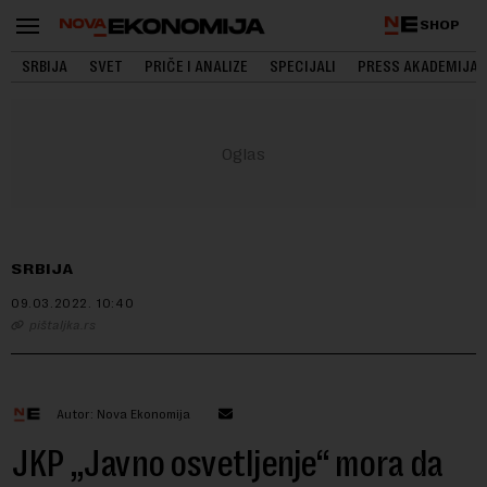
SHOP
SRBIJA
SVET
PRIČE I ANALIZE
SPECIJALI
PRESS AKADEMIJA
SRBIJA
09.03.2022.
10:40
pištaljka.rs
Autor: Nova Ekonomija
JKP „Javno osvetljenje“ mora da