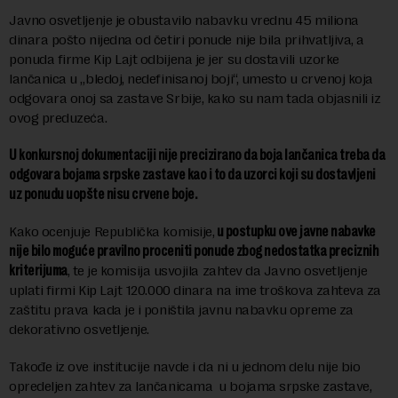
Javno osvetljenje je obustavilo nabavku vrednu 45 miliona
dinara pošto nijedna od četiri ponude nije bila prihvatljiva, a
ponuda firme Kip Lajt odbijena je jer su dostavili uzorke
lančanica u „bledoj, nedefinisanoj boji“, umesto u crvenoj koja
odgovara onoj sa zastave Srbije, kako su nam tada objasnili iz
ovog preduzeća.
U konkursnoj dokumentaciji nije precizirano da boja lančanica treba da
odgovara bojama srpske zastave kao i to da uzorci koji su dostavljeni
uz ponudu uopšte nisu crvene boje.
Kako ocenjuje Republička komisije,
u postupku ove javne nabavke
nije bilo moguće pravilno proceniti ponude zbog nedostatka preciznih
kriterijuma
, te je komisija usvojila zahtev da Javno osvetljenje
uplati firmi Kip Lajt 120.000 dinara na ime troškova zahteva za
zaštitu prava kada je i poništila javnu nabavku opreme za
dekorativno osvetljenje.
Takođe iz ove institucije navde i da ni u jednom delu nije bio
opredeljen zahtev za lančanicama u bojama srpske zastave,