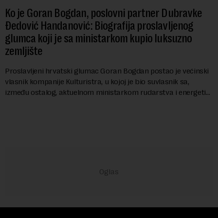
Ko je Goran Bogdan, poslovni partner Dubravke
Đedović Handanović: Biografija proslavljenog
glumca koji je sa ministarkom kupio luksuzno
zemljište
Proslavljeni hrvatski glumac Goran Bogdan postao je većinski
vlasnik kompanije Kulturistra, u kojoj je bio suvlasnik sa,
između ostalog, aktuelnom ministarkom rudarstva i energetike
u Vladi Srbije, Dubravkom...