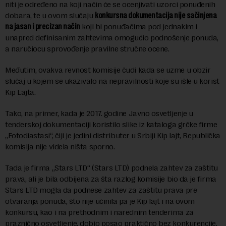
niti je određeno na koji način će se ocenjivati uzorci ponuđenih
dobara, te u ovom slučaju
konkursna dokumentacija nije sačinjena
na jasan i precizan način
koji bi ponuđačima pod jednakim i
unapred definisanim zahtevima omogućio podnošenje ponuda,
a naručiocu sprovođenje pravilne stručne ocene.
Međutim, ovakva revnost komisije čudi kada se uzme u obzir
slučaj u kojem se ukazivalo na nepravilnosti koje su išle u korist
Kip Lajta.
Tako, na primer, kada je 2017. godine Javno osvetljenje u
tenderskoj dokumentaciji koristilo slike iz kataloga grčke firme
„Fotodiastasi“, čiji je jedini distributer u Srbiji Kip lajt, Republička
komisija nije videla ništa sporno.
Tada je firma „Stars LTD“ (Stars LTD) podnela zahtev za zaštitu
prava, ali je bila odbijena za šta razlog komisije bio da je firma
Stars LTD mogla da podnese zahtev za zaštitu prava pre
otvaranja ponuda, što nije učinila pa je Kip lajt i na ovom
konkursu, kao i na prethodnim i narednim tenderima za
praznično osvetljenje, dobio posao praktično bez konkurencije.