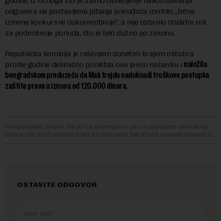
godine, iz razloga što je Javno osvetljenje nakon davanja
odgovora na postavljena pitanja ponuđača izvršilo „bitne
izmene konkursne dokumentacije“, a nije ostavilo dodatni rok
za podnošenje ponuda, što je bilo dužno po zakonu.
Republička komisija je rešenjem donetim krajem oktobra
prošle godine delimično poništila ovu javnu nabavku i
naložila
beogradskom preduzeću da Mak trejdu nadoknadi troškove postupka
zaštite prava u iznosu od 120.000 dinara.
Preuzimanje delova teksta je dozvoljeno, ali uz obavezno navođenje
izvora i uz postavljanje linka ka izvornom tekstu na novaekonomija.rs
OSTAVITE ODGOVOR