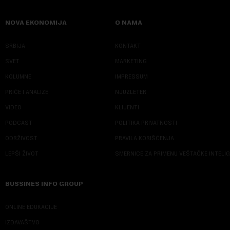
NOVA EKONOMIJA
O NAMA
SRBIJA
KONTAKT
SVET
MARKETING
KOLUMNE
IMPRESSUM
PRIČE I ANALIZE
NJUZLETER
VIDEO
KLIJENTI
PODCAST
POLITIKA PRIVATNOSTI
ODRŽIVOST
PRAVILA KORIŠĆENJA
LEPŠI ŽIVOT
SMERNICE ZA PRIMENU VEŠTAČKE INTELI
BUSSINES INFO GROUP
ONLINE EDUKACIJE
IZDAVAŠTVO