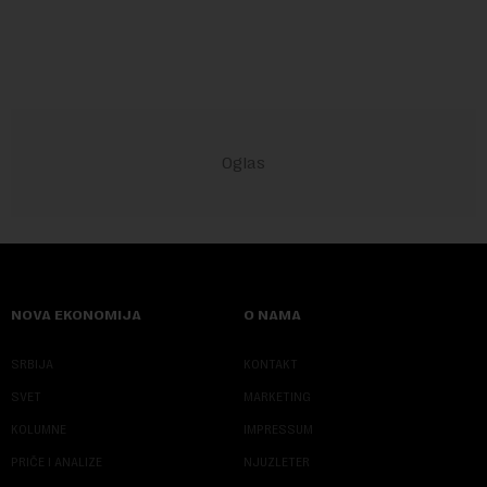
objekte u okviru kompl...
NOVA EKONOMIJA
O NAMA
SRBIJA
KONTAKT
SVET
MARKETING
KOLUMNE
IMPRESSUM
PRIČE I ANALIZE
NJUZLETER