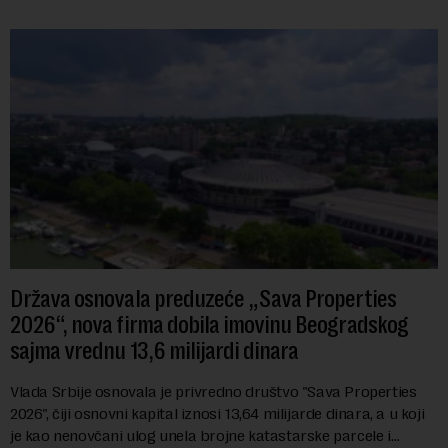
Država osnovala preduzeće „Sava Properties
2026“, nova firma dobila imovinu Beogradskog
sajma vrednu 13,6 milijardi dinara
Vlada Srbije osnovala je privredno društvo "Sava Properties
2026", čiji osnovni kapital iznosi 13,64 milijarde dinara, a u koji
je kao nenovčani ulog unela brojne katastarske parcele i