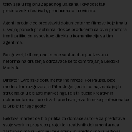
televizija u regionu Zapadnog Balkana, i dvadesetak
predstavnika festivala, producenata i novinara.
Agenti prodaje će predstaviti dokumentarne filmove koje imaju
u svojoj ponudi prisutnima, dok će producenti sa ovih prostora
imati priliku da uspostave direktnu komunikaciju sa tim
agentima.
Razgovori, tribine, one to one sastanci, organizovana
neformalna druženja održavaće se tokom trajanja Beldoks
Marketa.
Direktor Evropske dokumentarne mreže, Pol Pauels, biće
moderator razgovora, a Piter Jeger, jedan od najznačajnijih
stručnjaka u oblasti marketinga i distribucije kreativnih
dokumentaraca, će održati predavanje za filmske profesionalce
iz Srbije i druge goste.
Beldoks market će biti prilika za domaće autore da predstave
svoje work in progress projekte kreativnih dokumentaraca
zastupnicima iz Evrope i televizijskim urednicima iz regiona.