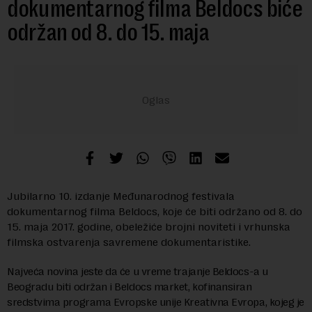
dokumentarnog filma Beldocs biće
održan od 8. do 15. maja
Jubilarno 10. izdanje Međunarodnog festivala
dokumentarnog filma Beldocs, koje će biti održano od 8. do
15. maja 2017. godine, obeležiće brojni noviteti i vrhunska
filmska ostvarenja savremene dokumentaristike.
Najveća novina jeste da će u vreme trajanje Beldocs-a u
Beogradu biti održan i Beldocs market, kofinansiran
sredstvima programa Evropske unije Kreativna Evropa, kojeg je