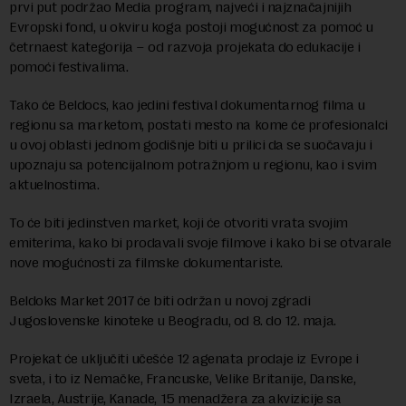
prvi put podržao Media program, najveći i najznačajnijih
Evropski fond, u okviru koga postoji mogućnost za pomoć u
četrnaest kategorija – od razvoja projekata do edukacije i
pomoći festivalima.
Tako će Beldocs, kao jedini festival dokumentarnog filma u
regionu sa marketom, postati mesto na kome će profesionalci
u ovoj oblasti jednom godišnje biti u prilici da se suočavaju i
upoznaju sa potencijalnom potražnjom u regionu, kao i svim
aktuelnostima.
To će biti jedinstven market, koji će otvoriti vrata svojim
emiterima, kako bi prodavali svoje filmove i kako bi se otvarale
nove mogućnosti za filmske dokumentariste.
Beldoks Market 2017 će biti održan u novoj zgradi
Jugoslovenske kinoteke u Beogradu, od 8. do 12. maja.
Projekat će uključiti učešće 12 agenata prodaje iz Evrope i
sveta, i to iz Nemačke, Francuske, Velike Britanije, Danske,
Izraela, Austrije, Kanade, 15 menadžera za akvizicije sa