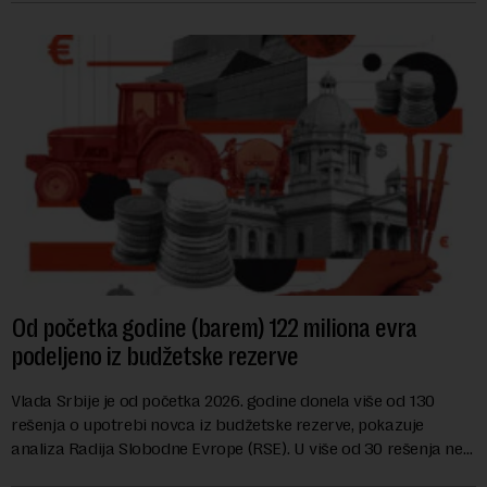
Od početka godine (barem) 122 miliona evra
podeljeno iz budžetske rezerve
Vlada Srbije je od početka 2026. godine donela više od 130
rešenja o upotrebi novca iz budžetske rezerve, pokazuje
analiza Radija Slobodne Evrope (RSE). U više od 30 rešenja ne
navodi se tačan iznos koji će ...