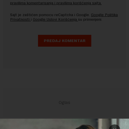
pravilima komentarisanja i pravilima korišćenja sajta.
Sajt je zaštićen pomocu reCaptcha i Google.
Google Politika
Privatnosti
i
Google Uslovi Korišćenja
su primenjeni.
POVEZANI SADRŽAJI