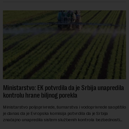
Ministarstvo: EK potvrdila da je Srbija unapredila
kontrolu hrane biljnog porekla
Ministarstvo poljoprivrede, šumarstva i vodoprivrede saopštilo
je danas da je Evropska komisija potvrdila da je Srbija
značajno unapredila sistem službenih kontrola bezbednosti
hrane biljnog porekla, te da k...