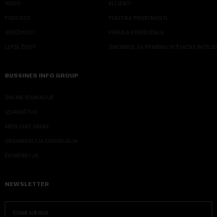
VIDEO
KLIJENTI
PODCAST
POLITIKA PRIVATNOSTI
ODRŽIVOST
PRAVILA KORIŠĆENJA
LEPŠI ŽIVOT
SMERNICE ZA PRIMENU VEŠTAČKE INTELI
BUSSINES INFO GROUP
ONLINE EDUKACIJE
IZDAVAŠTVO
MEDIJSKE OBUKE
ORGANIZACIJA DOGADJAJA
EKONOM I JA
NEWSLETTER