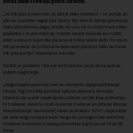
donose odluke o otvaranju granica i karantinu.
„Ja bih ipak preporučio da ako je neko bolestan – ne putuje, jer
ako se razbolite negde bez obzira što vam te zemlje garantuju
neku zdravstvenu negu, imajte na umu da to može imati velike
posledice i na povratak jer možda nećete moći da se vratite
istim avionom kojim ste planirali ili treba ostati duže i to može
biti povezano sa troškovima koje niste planirali, tako da treba
biti jako pažljiv“, objašnjava Ivanuša.
Seničić je podsetio i šta sve od troškova može da se pokrije
putem osiguranja.
„Osiguranjem pokrivaju sve do momenta dijagnostifikacije
virusa. Tog trenutka prestaje njihova obaveza, ali imaju
obavezu da urade repatrijaciju. Imamo zemlje koje prihvataju
te troškove, nećemo imati dodatne troškove po pitanju lečenja
hospitalizacije i karantina“, naveo je direktor YUTE i napominje
da neke osiguravajuće kuće mogu da pomognu oko dodatnih
troškova transfera u slučaju karantina koji traje od 14 do 28
dana.