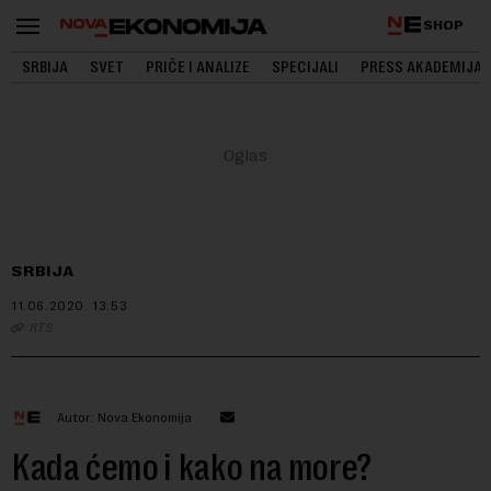
SHOP
SRBIJA
SVET
PRIČE I ANALIZE
SPECIJALI
PRESS AKADEMIJA
SRBIJA
11.06.2020.
13:53
RTS
Autor: Nova Ekonomija
Kada ćemo i kako na more?