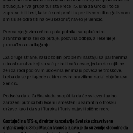
situacija. Prva grupa turista kreće 15. juna za Grčku i to će
zapravo biti test, kako će oni proći i u pozitivnom ili negativnom
smislu se odraziti na ovu sezonu“, naveo je Seničić.
Prema njegovim rečima pola putnika sa uplaćenim
aranžmanima želi da putuje, polovina odbija, a rešenje je
pronađeno u odlaganju.
„Sa druge strane, naši ozbiljni problemi nastaju sa partnerima
u inostranstvu koji su već primili naš novac, jedan deo njih ne
želi da radi pod ovim uslovima jer imaju povećane troškove,
treba da se prilagode nekim novim pravilima rada“, objašnjava
Seničić.
Podseća da je Grčka vlada saopštila da će svi eventualno
zaraženi putnici biti lečeni i smešteni u karantin o trošku
države, kao i da su i Turska i Tunis najavili slične mere.
Gostujući na RTS-u, direktor kancelarije Svetske zdravstvene
organizacije u Srbiji Marjan Ivanuša izjavio je da su zemlje slobodne da