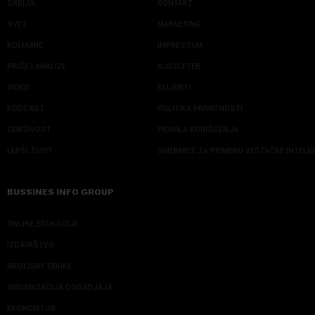
SRBIJA
KONTAKT
SVET
MARKETING
KOLUMNE
IMPRESSUM
PRIČE I ANALIZE
NJUZLETER
VIDEO
KLIJENTI
PODCAST
POLITIKA PRIVATNOSTI
ODRŽIVOST
PRAVILA KORIŠĆENJA
LEPŠI ŽIVOT
SMERNICE ZA PRIMENU VEŠTAČKE INTELI
BUSSINES INFO GROUP
ONLINE EDUKACIJE
IZDAVAŠTVO
MEDIJSKE OBUKE
ORGANIZACIJA DOGADJAJA
EKONOM I JA