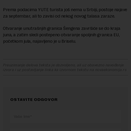
Prema podacima YUTE turista još nema u Srbiji, postoje najave
za septembar, ali to zavisi od nekog novog talasa zaraze.
Otvaranje unutrašnjih granica Šengena završiće se do kraja
juna, a zatim sledi postepeno otvaranje spoljnih granica EU,
početkom jula, najavljeno je u Briselu.
Preuzimanje delova teksta je dozvoljeno, ali uz obavezno navođenje
izvora i uz postavljanje linka ka izvornom tekstu na novaekonomija.rs
OSTAVITE ODGOVOR