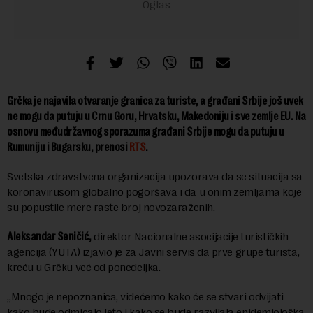
Grčka je najavila otvaranje granica za turiste, a građani Srbije još uvek
ne mogu da putuju u Crnu Goru, Hrvatsku, Makedoniju i sve zemlje EU. Na
osnovu međudržavnog sporazuma građani Srbije mogu da putuju u
Rumuniju i Bugarsku, prenosi
RTS
.
Svetska zdravstvena organizacija upozorava da se situacija sa
koronavirusom globalno pogoršava i da u onim zemljama koje
su popustile mere raste broj novozaraženih.
Aleksandar Seničić,
direktor Nacionalne asocijacije turističkih
agencija (YUTA) izjavio je za Javni servis da prve grupe turista,
kreću u Grčku već od ponedeljka.
„Mnogo je nepoznanica, videćemo kako će se stvari odvijati
kako bude odmicalo leto i kako se bude razvijala epidemiološka