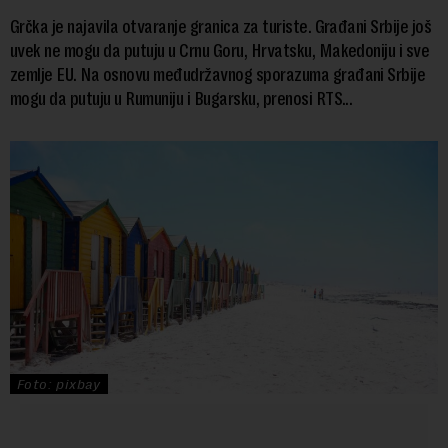
Grčka je najavila otvaranje granica za turiste. Građani Srbije još
uvek ne mogu da putuju u Crnu Goru, Hrvatsku, Makedoniju i sve
zemlje EU. Na osnovu međudržavnog sporazuma građani Srbije
mogu da putuju u Rumuniju i Bugarsku, prenosi RTS...
Foto: pixbay