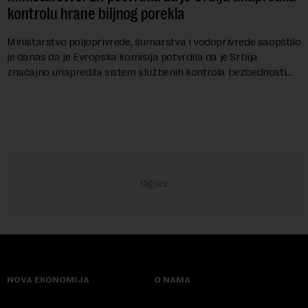
kontrolu hrane biljnog porekla
Ministarstvo poljoprivrede, šumarstva i vodoprivrede saopštilo
je danas da je Evropska komisija potvrdila da je Srbija
značajno unapredila sistem službenih kontrola bezbednosti
hrane biljnog porekla, te da k...
NOVA EKONOMIJA
O NAMA