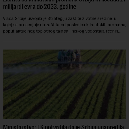
milijardi evra do 2033. godine
Vlada Srbije usvojila je Strategiju zaštite životne sredine, u
kojoj se procenjuje da zaštita od posledica klimatskih promena,
poput aktuelnog toplotnog talasa i niskog vodostaja rečnih
slivova, zahteva inve...
Ministarstvo: EK potvrdila da je Srbija unapredila