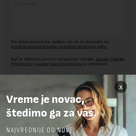
Pre slanja komentara, molimo vas da se upoznate sa
pravilima komentarisanja i pravilima korišćenja sajta.
Sajt je zaštićen pomocu reCaptcha i Google.
Google Politika
Privatnosti
i
Google Uslovi Korišćenja
su primenjeni.
x
Vreme je novac,
štedimo ga za vas.
NAJVREDNIJE OD NOVE