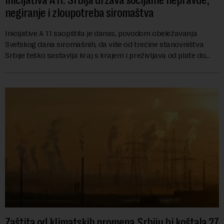
Inicijativa A11: Srbija država socijalne nepravde,
negiranje i zloupotreba siromaštva
Inicijative A 11 saopštila je danas, povodom obeležavanja
Svetskog dana siromašnih, da više od trećine stanovništva
Srbije teško sastavlja kraj s krajem i preživljava od plate do
plate.U saopštenju piše ...
Zaštita od klimatskih promena Srbiju bi koštala 27