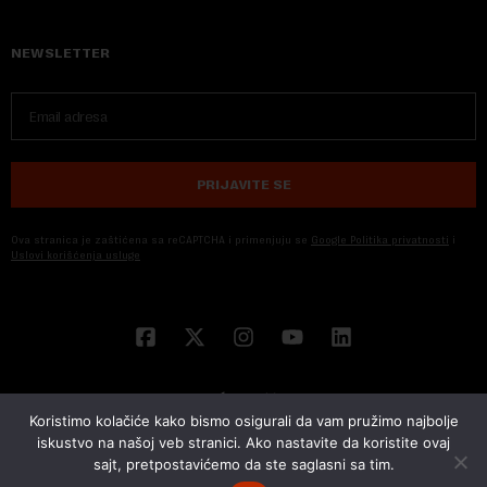
NEWSLETTER
PRIJAVITE SE
Ova stranica je zaštićena sa reCAPTCHA i primenjuju se
Google Politika privatnosti
i
Uslovi korišćenja usluge
Koristimo kolačiće kako bismo osigurali da vam pružimo najbolje
iskustvo na našoj veb stranici. Ako nastavite da koristite ovaj
sajt, pretpostavićemo da ste saglasni sa tim.
© 2026 NOVA EKONOMIJA | SVA PRAVA ZADŽANA | DEVELOPED BY
CUBES