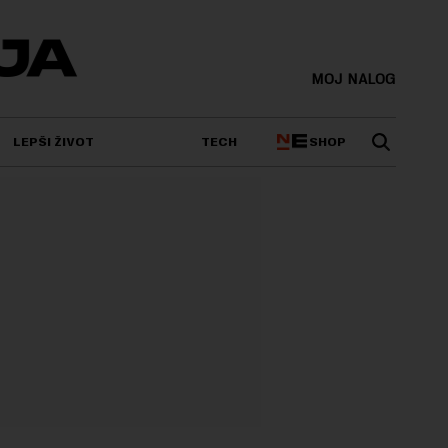
MOJ NALOG
SHOP
LEPŠI ŽIVOT
TECH