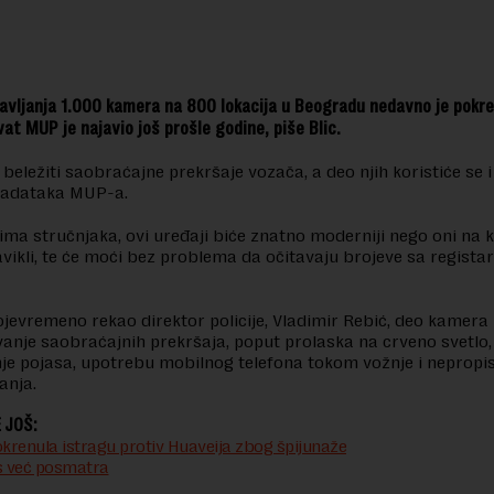
avljanja 1.000 kamera na 800 lokacija u Beogradu nedavno je pokre
at MUP je najavio još prošle godine, piše Blic.
beležiti saobraćajne prekršaje vozača, a deo njih koristiće se i
 zadataka MUP-a.
ma stručnjaka, ovi uređaji biće znatno moderniji nego oni na 
vikli, te će moći bez problema da očitavaju brojeve sa registar
ojevremeno rekao direktor policije, Vladimir Rebić, deo kamer
ivanje saobraćajnih prekršaja, poput prolaska na crveno svetlo,
je pojasa, upotrebu mobilnog telefona tokom vožnje i nepropi
anja.
 JOŠ:
okrenula istragu protiv Huaveija zbog špijunaže
 već posmatra