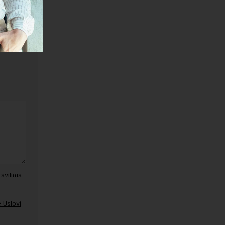
ravilima
 Uslovi