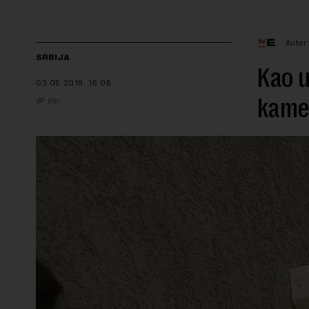
Autor
SRBIJA
Kao u
03.05.2019.
16:06
kame
Blic