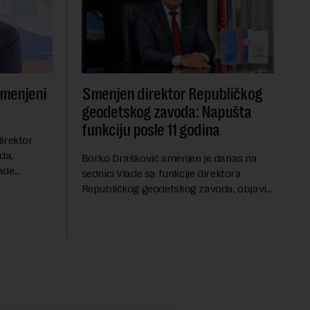
smenjeni
Smenjen direktor Republičkog
geodetskog zavoda: Napušta
funkciju posle 11 godina
irektor
da,
Borko Drašković smenjen je danas na
ade
sednici Vlade sa funkcije direktora
roveo čak 11
Republičkog geodetskog zavoda, objavio
a 2015.
je portal Nova.rs.Drašković je na poziciji
direktora RGZ-a bio 11 godina.Kako piše
Nova....