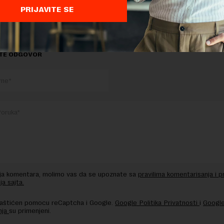
 tekstu na novaekonomija.rs
PRIJAVITE SE
TE ODGOVOR
nja komentara, molimo vas da se upoznate sa
pravilima komentarisanja i p
ja sajta.
 zaštićen pomocu reCaptcha i Google.
Google Politika Privatnosti
i
Google
nja
su primenjeni.