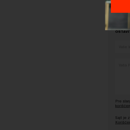
ka izvornom
OSTAVI
Pre sla
korišćen
Sajt je
Korišće