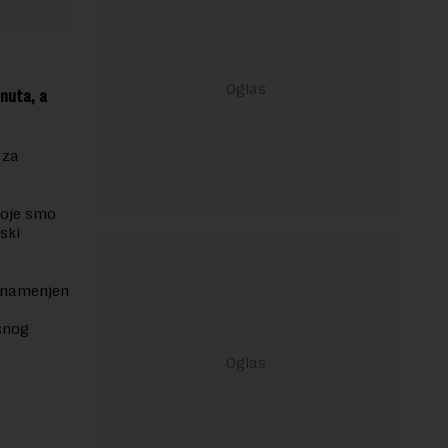
nuta, a
 za
koje smo
ski
a namenjen
snog