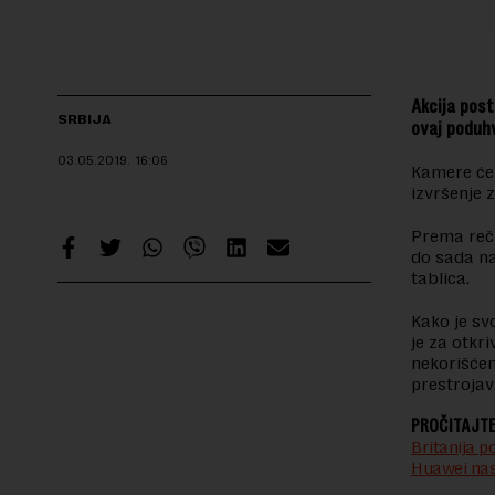
Akcija post
SRBIJA
ovaj poduhv
03.05.2019.
16:06
Kamere će 
izvršenje
Prema reči
do sada na
tablica.
Kako je sv
je za otkr
nekorišćen
prestrojav
PROČITAJTE
Britanija p
Huawei nas