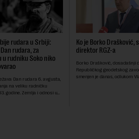
ije rudara u Srbiji:
Ko je Borko Drašković, 
 Dan rudara, za
direktor RGZ-a
u u rudniku Soko niko
Borko Drašković, dosadašnji d
ovarao
Republičkog geodetskog zavo
smenjen je danas, odlukom Vl
ležava Dan rudara 6. avgusta,
Srbije.On je na ovoj funkciji p
anja na veliku radničku
godina. Preciznije, on je 23. jul
. godine. Zemlja i odnosi u
izabran za v.d. di...
a su se nekoliko puta
sali, a sektor rudarstva danas
velike r...