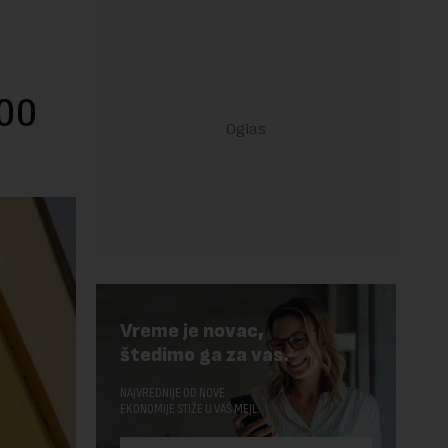
000
Vreme je novac,
štedimo ga za vas.
NAJVREDNIJE OD NOVE
EKONOMIJE STIŽE U VAŠ MEJL.