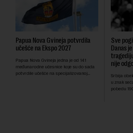
Papua Nova Gvineja potvrdila
Sve pogib
učešće na Ekspo 2027
Danas je
tragedij
Papua Nova Gvineja jedna je od 141
nije odg
međunarodne učesnice koje su do sada
potvrdile učešće na specijalizovanoj
Srbija obe
međunarodnoj izložbi "Ekspu 2027"
u znak seć
Beograd, gde će predstaviti i kao državu
pobedu 1903
sa najvećom jezičkom ra...
njoj od tad
transformi
karakterišu 