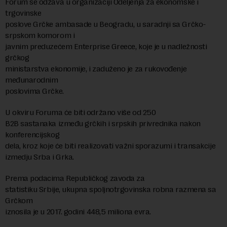
Forum se odžava u organizaciji Odeljenja za ekonomske i
trgovinske
poslove Grčke ambasade u Beogradu, u saradnji sa Grčko-
srpskom komorom i
javnim preduzećem Enterprise Greece, koje je u nadležnosti
grčkog
ministarstva ekonomije, i zaduženo je za rukovođenje
međunarodnim
poslovima Grčke.
U okviru Foruma će biti održano više od 250
B2B sastanaka između grčkih i srpskih privrednika nakon
konferencijskog
dela, kroz koje će biti realizovati važni sporazumi i transakcije
izmedju Srba i Grka.
Prema podacima Republičkog zavoda za
statistiku Srbije, ukupna spoljnotrgovinska robna razmena sa
Grčkom
iznosila je u 2017. godini 448,5 miliona evra.