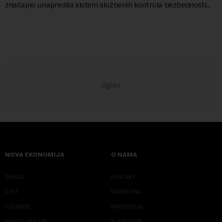
značajno unapredila sistem službenih kontrola bezbednosti
hrane biljnog porekla, te da k...
NOVA EKONOMIJA
O NAMA
SRBIJA
KONTAKT
SVET
MARKETING
KOLUMNE
IMPRESSUM
PRIČE I ANALIZE
NJUZLETER