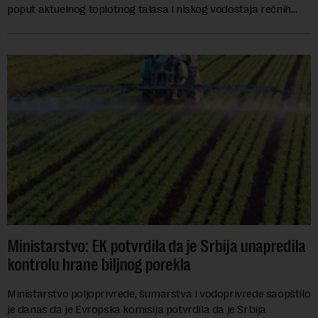
poput aktuelnog toplotnog talasa i niskog vodostaja rečnih
slivova, zahteva inve...
Ministarstvo: EK potvrdila da je Srbija unapredila
kontrolu hrane biljnog porekla
Ministarstvo poljoprivrede, šumarstva i vodoprivrede saopštilo
je danas da je Evropska komisija potvrdila da je Srbija