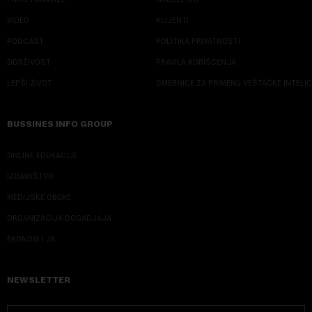
VIDEO
KLIJENTI
PODCAST
POLITIKA PRIVATNOSTI
ODRŽIVOST
PRAVILA KORIŠĆENJA
LEPŠI ŽIVOT
SMERNICE ZA PRIMENU VEŠTAČKE INTELI
BUSSINES INFO GROUP
ONLINE EDUKACIJE
IZDAVAŠTVO
MEDIJSKE OBUKE
ORGANIZACIJA DOGADJAJA
EKONOM I JA
NEWSLETTER