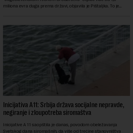
miliona evra duga prema državi, objavila je Pištaljka. To je
učinjeno zaključkom koji do danas n...
Inicijativa A11: Srbija država socijalne nepravde,
negiranje i zloupotreba siromaštva
Inicijative A 11 saopštila je danas, povodom obeležavanja
Svetskog dana siromašnih, da više od trećine stanovništva