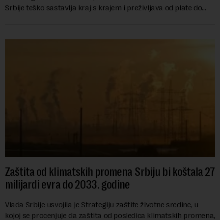
Srbije teško sastavlja kraj s krajem i preživljava od plate do
plate.U saopštenju piše ...
Zaštita od klimatskih promena Srbiju bi koštala 27
milijardi evra do 2033. godine
Vlada Srbije usvojila je Strategiju zaštite životne sredine, u
kojoj se procenjuje da zaštita od posledica klimatskih promena,