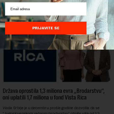
POVEZANI SADRŽAJI
PRIJAVITE SE
Država oprostila 1,3 miliona evra „Brodarstvu“,
oni uplatili 1,7 miliona u fond Vista Rica
Vlada Srbije je u decembru prošle godine dozvolila da se
"Jugoslovenskom rečnom brodarstvu" otpiše više od 1,3