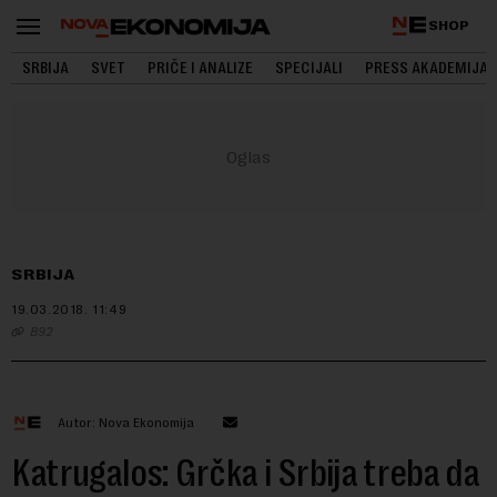
SHOP
SRBIJA
SVET
PRIČE I ANALIZE
SPECIJALI
PRESS AKADEMIJA
SRBIJA
19.03.2018.
11:49
B92
Autor: Nova Ekonomija
Katrugalos: Grčka i Srbija treba da