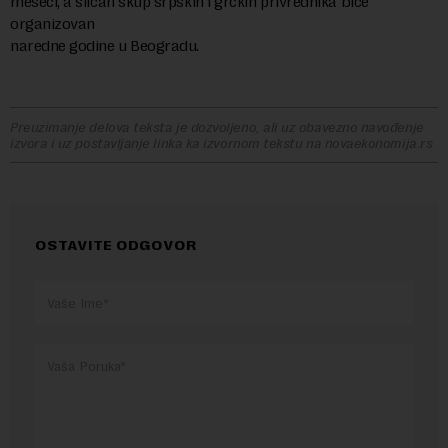
meseci, a sličan skup srpskih i grčkih privrednika biće
organizovan
naredne godine u Beogradu.
Preuzimanje delova teksta je dozvoljeno, ali uz obavezno navođenje
izvora i uz postavljanje linka ka izvornom tekstu na novaekonomija.rs
OSTAVITE ODGOVOR