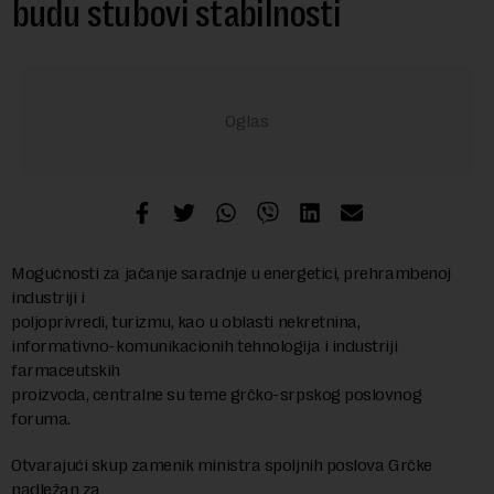
budu stubovi stabilnosti
Mogućnosti za jačanje saradnje u energetici, prehrambenoj
industriji i
poljoprivredi, turizmu, kao u oblasti nekretnina,
informativno-komunikacionih tehnologija i industriji
farmaceutskih
proizvoda, centralne su teme grčko-srpskog poslovnog
foruma.
Otvarajući skup zamenik ministra spoljnih poslova Grčke
nadležan za