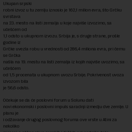
Ukupan srpski
robni izvoz u tu zemlju iznosio je 162,1 milion evra, što Grčku
svrstava
na 23. mesto na listi zemalja u koje najviše izvozimo, sa
učešćem od
1,1 odsto u ukupnom izvozu. Srbija je, s druge strane, prošle
godine iz
Grčke uvezla robu u vrednosti od 286,4 miliona evra, pri čemu
se Grčka
našla na 19. mestu na listi zemalja iz kojih najviše uvozimo, sa
učešćem
od 1,5 procenata u ukupnom uvozu Srbije. Pokrivenost uvoza
izvozom bila
je 56,6 odsto.
Očekuje se da će poslovni forum u Solunu dati
novi ekonomski i poslovni impuls saradnji izmedju dve zemlje. U
planu je
i odžavanje drugog poslovnog foruma ove vrste u Atini za
nekoliko