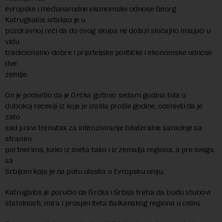
evropske i međunarodne ekonomske odnose Georg
Katrugkalos istakao je u
pozdravnoj reči da do ovog skupa ne dolazi slučajno imajući u
vidu
tradicionalno dobre i prijateljske političke i ekonomske odnose
dve
zemlje.
On je podsetio da je Grčka gotovo sedam godina bila u
dubokoj recesiji iz koje je izašla prošle godine, ocenivši da je
zato
sad pravi trenutak za intenziviranje bilateralne saradnje sa
stranim
partnerima, kako iz sveta tako i iz zemalja regiona, a pre svega
sa
Srbijom koja je na putu ulaska u Evropsku uniju.
Katrugalos je poručio da Grčka i Srbija treba da budu stubovi
stabilnosti, mira i prosperiteta Balkanskog regiona u celini.