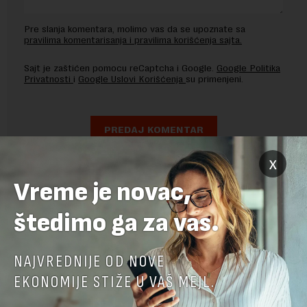
Pre slanja komentara, molimo vas da se upoznate sa
pravilima komentarisanja i pravilima korišćenja sajta.
Sajt je zaštićen pomocu reCaptcha i Google.
Google Politika
Privatnosti
i
Google Uslovi Korišćenja
su primenjeni.
x
Vreme je novac,
štedimo ga za vas.
NAJVREDNIJE OD NOVE
EKONOMIJE STIŽE U VAŠ MEJL.