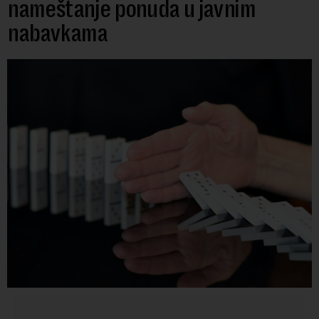
nameštanje ponuda u javnim
nabavkama