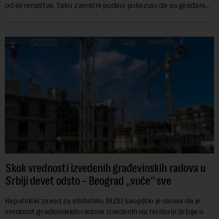
od siromaštva. Tako zvanični podaci pokazuju da su građani
koji bez problema m...
Skok vrednosti izvedenih građevinskih radova u
Srbiji devet odsto – Beograd „vuče“ sve
Republički zavod za statistiku (RZS) saopštio je danas da je
vrednost građevinskih radova izvedenih na teritoriji Srbije u