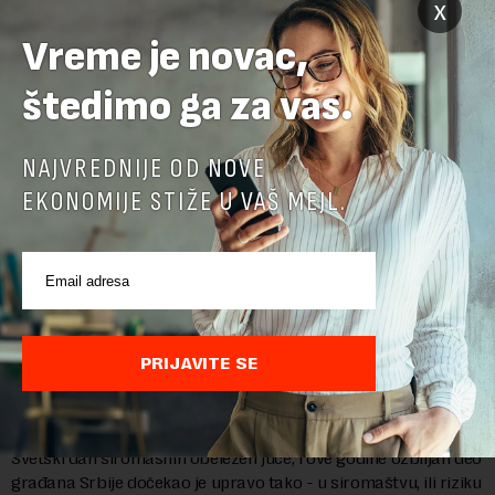
x
POVEZANI SADRŽAJI
Vreme je novac,
štedimo ga za vas.
NAJVREDNIJE OD NOVE
EKONOMIJE STIŽE U VAŠ MEJL.
PRIJAVITE SE
Svaka treća kuća u Srbiji nema novca ni za kakav
godišnji odmor, svaka sedma ni za parče mesa
Svetski dan siromašnih obeležen juče, i ove godine ozbiljan deo
građana Srbije dočekao je upravo tako - u siromaštvu, ili riziku