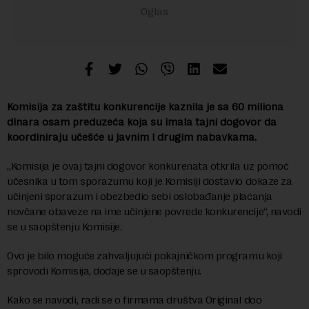
Komisija za zaštitu konkurencije kaznila je sa 60 miliona
dinara osam preduzeća koja su imala tajni dogovor da
koordiniraju učešće u javnim i drugim nabavkama.
„Komisija je ovaj tajni dogovor konkurenata otkrila uz pomoć
učesnika u tom sporazumu koji je Komisiji dostavio dokaze za
učinjeni sporazum i obezbedio sebi oslobađanje plaćanja
novčane obaveze na ime učinjene povrede konkurencije“, navodi
se u saopštenju Komisije.
Ovo je bilo moguće zahvaljujući pokajničkom programu koji
sprovodi Komisija, dodaje se u saopštenju.
Kako se navodi, radi se o firmama društva Original doo