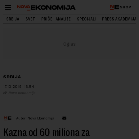
SHOP
SRBIJA
SVET
PRIČE I ANALIZE
SPECIJALI
PRESS AKADEMIJA
SRBIJA
17.10.2019.
16:54
Nova ekonomija
Autor: Nova Ekonomija
Kazna od 60 miliona za