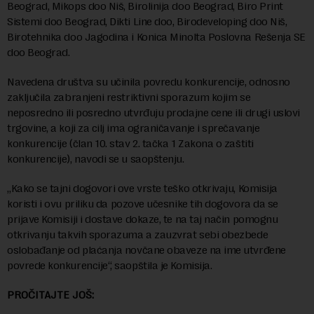
Beograd, Mikops doo Niš, Birolinija doo Beograd, Biro Print
Sistemi doo Beograd, Dikti Line doo, Birodeveloping doo Niš,
Birotehnika doo Jagodina i Konica Minolta Poslovna Rešenja SE
doo Beograd.
Navedena društva su učinila povredu konkurencije, odnosno
zaključila zabranjeni restriktivni sporazum kojim se
neposredno ili posredno utvrđuju prodajne cene ili drugi uslovi
trgovine, a koji za cilj ima ograničavanje i sprečavanje
konkurencije (član 10. stav 2. tačka 1 Zakona o zaštiti
konkurencije), navodi se u saopštenju.
„Kako se tajni dogovori ove vrste teško otkrivaju, Komisija
koristi i ovu priliku da pozove učesnike tih dogovora da se
prijave Komisiji i dostave dokaze, te na taj način pomognu
otkrivanju takvih sporazuma a zauzvrat sebi obezbede
oslobađanje od plaćanja novčane obaveze na ime utvrđene
povrede konkurencije“, saopštila je Komisija.
PROČITAJTE JOŠ: