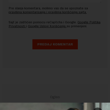
Pre slanja komentara, molimo vas da se upoznate sa
pravilima komentarisanja i pravilima korišćenja sajta.
Sajt je zaštićen pomocu reCaptcha i Google.
Google Politika
Privatnosti
i
Google Uslovi Korišćenja
su primenjeni.