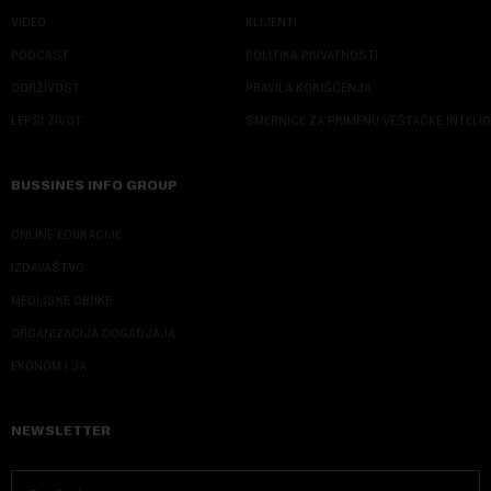
VIDEO
KLIJENTI
PODCAST
POLITIKA PRIVATNOSTI
ODRŽIVOST
PRAVILA KORIŠĆENJA
LEPŠI ŽIVOT
SMERNICE ZA PRIMENU VEŠTAČKE INTELI
BUSSINES INFO GROUP
ONLINE EDUKACIJE
IZDAVAŠTVO
MEDIJSKE OBUKE
ORGANIZACIJA DOGADJAJA
EKONOM I JA
NEWSLETTER