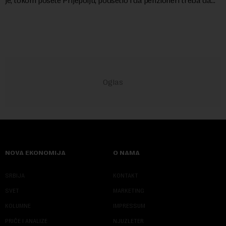
je, tokom posete Prijepolju, podsetio i da penzioneri treba da
dobiju jednok...
NOVA EKONOMIJA
O NAMA
SRBIJA
KONTAKT
SVET
MARKETING
KOLUMNE
IMPRESSUM
PRIČE I ANALIZE
NJUZLETER