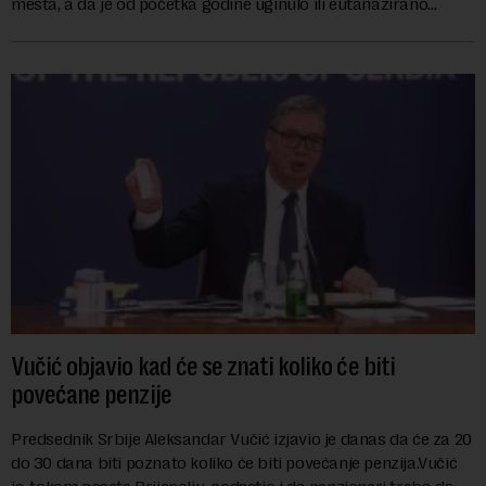
mesta, a da je od početka godine uginulo ili eutanazirano
ukupno 36.101 grlo, izjavio je...
Vučić objavio kad će se znati koliko će biti
povećane penzije
Predsednik Srbije Aleksandar Vučić izjavio je danas da će za 20
do 30 dana biti poznato koliko će biti povećanje penzija.Vučić