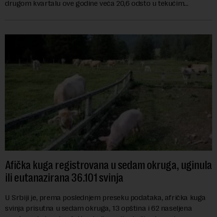
drugom kvartalu ove godine veća 20,6 odsto u tekućim
cenama u odnosu na isti period ...
Afička kuga registrovana u sedam okruga, uginula
ili eutanazirana 36.101 svinja
U Srbiji je, prema poslednjem preseku podataka, afrička kuga
svinja prisutna u sedam okruga, 13 opština i 62 naseljena