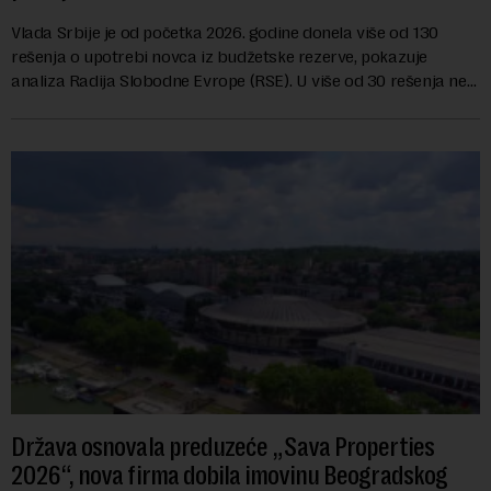
Vlada Srbije je od početka 2026. godine donela više od 130
rešenja o upotrebi novca iz budžetske rezerve, pokazuje
analiza Radija Slobodne Evrope (RSE). U više od 30 rešenja ne
navodi se tačan iznos koji će ...
Država osnovala preduzeće „Sava Properties
2026“, nova firma dobila imovinu Beogradskog