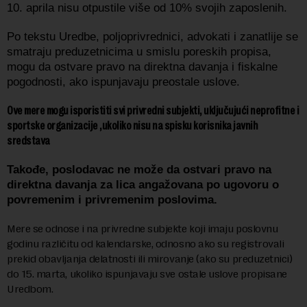
10. aprila nisu otpustile više od 10% svojih zaposlenih.
Po tekstu Uredbe, poljoprivrednici, advokati i zanatlije se
smatraju preduzetnicima u smislu poreskih propisa,
mogu da ostvare pravo na direktna davanja i fiskalne
pogodnosti, ako ispunjavaju preostale uslove.
Ove mere mogu isporistiti svi privredni subjekti, uključujući neprofitne i
sportske organizacije ,ukoliko nisu na spisku korisnika javnih
sredstava
Takođe, poslodavac ne može da ostvari pravo na
direktna davanja za lica angažovana po ugovoru o
povremenim i privremenim poslovima.
Mere se odnose i na privredne subjekte koji imaju poslovnu
godinu različitu od kalendarske, odnosno ako su registrovali
prekid obavljanja delatnosti ili mirovanje (ako su preduzetnici)
do 15. marta, ukoliko ispunjavaju sve ostale uslove propisane
Uredbom.