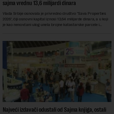
sajma vrednu 13,6 milijardi dinara
Vlada Srbije osnovala je privredno društvo "Sava Properties
2026", čiji osnovni kapital iznosi 13,64 milijarde dinara, a u koji
je kao nenovčani ulog unela brojne katastarske parcele i
objekte u okviru kompl...
Najveći izdavači odustali od Sajma knjiga, ostali