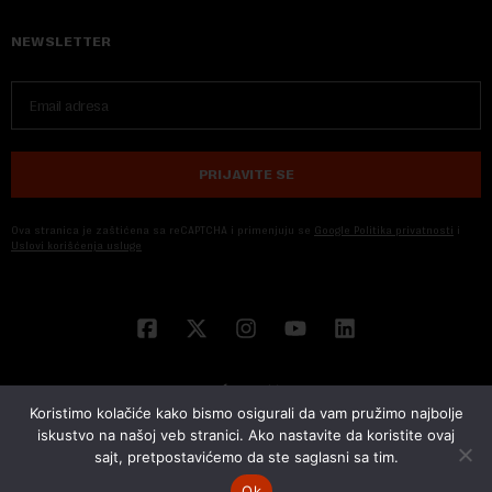
NEWSLETTER
PRIJAVITE SE
Ova stranica je zaštićena sa reCAPTCHA i primenjuju se
Google Politika privatnosti
i
Uslovi korišćenja usluge
Koristimo kolačiće kako bismo osigurali da vam pružimo najbolje
iskustvo na našoj veb stranici. Ako nastavite da koristite ovaj
sajt, pretpostavićemo da ste saglasni sa tim.
© 2026 NOVA EKONOMIJA | SVA PRAVA ZADŽANA | DEVELOPED BY
CUBES
Ok