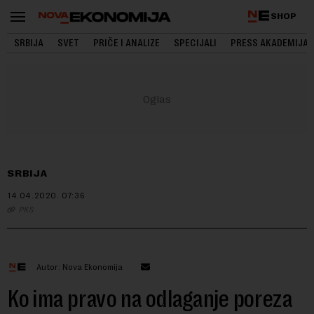
SHOP
SRBIJA
SVET
PRIČE I ANALIZE
SPECIJALI
PRESS AKADEMIJA
SRBIJA
14.04.2020.
07:36
PKS
Autor: Nova Ekonomija
Ko ima pravo na odlaganje poreza