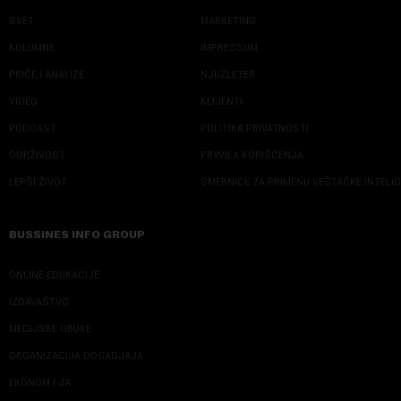
SVET
MARKETING
KOLUMNE
IMPRESSUM
PRIČE I ANALIZE
NJUZLETER
VIDEO
KLIJENTI
PODCAST
POLITIKA PRIVATNOSTI
ODRŽIVOST
PRAVILA KORIŠĆENJA
LEPŠI ŽIVOT
SMERNICE ZA PRIMENU VEŠTAČKE INTELI
BUSSINES INFO GROUP
ONLINE EDUKACIJE
IZDAVAŠTVO
MEDIJSKE OBUKE
ORGANIZACIJA DOGADJAJA
EKONOM I JA