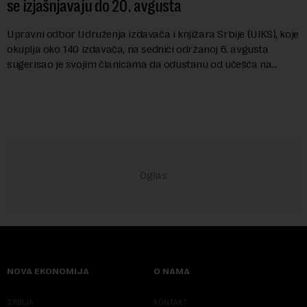
se izjašnjavaju do 20. avgusta
Upravni odbor Udruženja izdavača i knjižara Srbije (UIKS), koje
okuplja oko 140 izdavača, na sednici održanoj 6. avgusta
sugerisao je svojim članicama da odustanu od učešća na
predstojećem Sajmu knjiga. Vrem...
NOVA EKONOMIJA
O NAMA
SRBIJA
KONTAKT