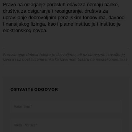
Pravo na odlaganje poreskih obaveza nemaju banke,
društva za osiguranje i reosiguranje, društva za
upravljanje dobrovoljnim penzijskim fondovima, davaoci
finansijskog lizinga, kao i platne institucije i institucije
elektronskog novca.
Preuzimanje delova teksta je dozvoljeno, ali uz obavezno navođenje
izvora i uz postavljanje linka ka izvornom tekstu na novaekonomija.rs
OSTAVITE ODGOVOR