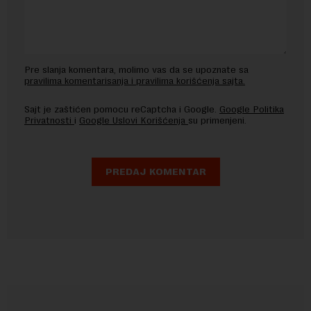
Pre slanja komentara, molimo vas da se upoznate sa
pravilima komentarisanja i pravilima korišćenja sajta.
Sajt je zaštićen pomocu reCaptcha i Google.
Google Politika
Privatnosti
i
Google Uslovi Korišćenja
su primenjeni.