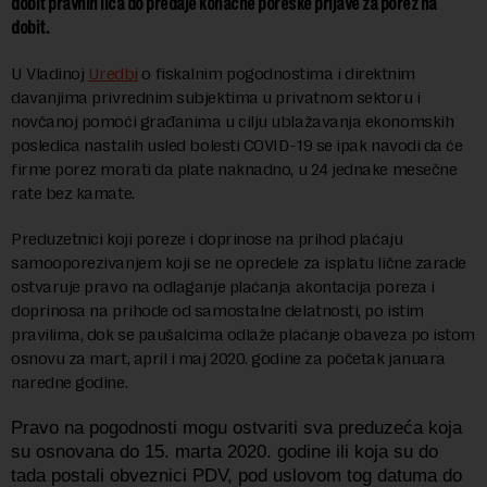
dobit pravnih lica do predaje konačne poreske prijave za porez na
dobit.
U Vladinoj
Uredbi
o fiskalnim pogodnostima i direktnim
davanjima privrednim subjektima u privatnom sektoru i
novčanoj pomoći građanima u cilju ublažavanja ekonomskih
posledica nastalih usled bolesti COVID-19 se ipak navodi da će
firme porez morati da plate naknadno, u 24 jednake mesečne
rate bez kamate.
Preduzetnici koji poreze i doprinose na prihod plaćaju
samooporezivanjem koji se ne opredele za isplatu lične zarade
ostvaruje pravo na odlaganje plaćanja akontacija poreza i
doprinosa na prihode od samostalne delatnosti, po istim
pravilima, dok se paušalcima odlaže plaćanje obaveza po istom
osnovu za mart, april i maj 2020. godine za početak januara
naredne godine.
Pravo na pogodnosti mogu ostvariti sva preduzeća koja
su osnovana do 15. marta 2020. godine ili koja su do
tada postali obveznici PDV, pod uslovom tog datuma do