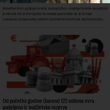
Ministarstvo poljoprivrede, šumarstva i vodoprivrede saopštilo
je danas da je Evropska komisija potvrdila da je Srbija
značajno unapredila sistem službenih kontrola bezbednosti
hrane biljnog porekla, te da k...
Od početka godine (barem) 122 miliona evra
podeljeno iz budžetske rezerve