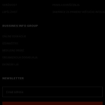
ODRŽIVOST
PRAVILA KORIŠĆENJA
LEPŠI ŽIVOT
SMERNICE ZA PRIMENU VEŠTAČKE INTELI
BUSSINES INFO GROUP
ONLINE EDUKACIJE
IZDAVAŠTVO
MEDIJSKE OBUKE
ORGANIZACIJA DOGADJAJA
EKONOM I JA
NEWSLETTER