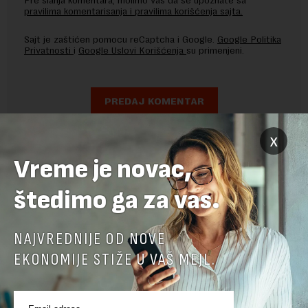
pravilima komentarisanja i pravilima korišćenja sajta.
Sajt je zaštićen pomocu reCaptcha i Google.
Google Politika
Privatnosti
i
Google Uslovi Korišćenja
su primenjeni.
x
Vreme je novac,
štedimo ga za vas.
NAJVREDNIJE OD NOVE
EKONOMIJE STIŽE U VAŠ MEJL.
POVEZANI SADRŽAJI