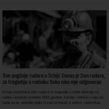
Sve pogibije rudara u Srbiji: Danas je Dan rudara,
za tragediju u rudniku Soko niko nije odgovarao
Srbija obeležava Dan rudara 6. avgusta, u znak sećanja na
veliku radničku pobedu 1903. godine. Zemlja i odnosi u njoj od
tada su se nekoliko puta transformisali, a sektor rudarstva
danas karakterišu velike r...