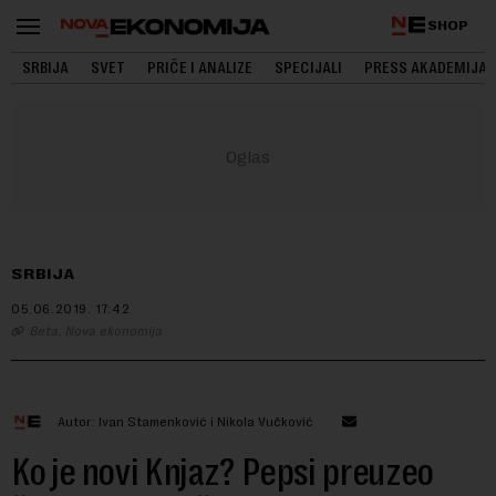
SHOP
SRBIJA
SVET
PRIČE I ANALIZE
SPECIJALI
PRESS AKADEMIJA
SRBIJA
05.06.2019.
17:42
Beta, Nova ekonomija
Autor: Ivan Stamenković i Nikola Vučković
Ko je novi Knjaz? Pepsi preuzeo