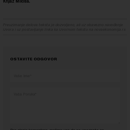
Knjaz Miloša.
Preuzimanje delova teksta je dozvoljeno, ali uz obavezno navođenje
izvora i uz postavljanje linka ka izvornom tekstu na novaekonomija.rs
OSTAVITE ODGOVOR
Pre slanja komentara, molimo vas da se upoznate sa