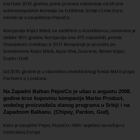
kvartala 2019. godine, posle procesa odobrenja od strane
antimonopolskih komisija na tržištima Srbije i Crne Gore,
navodi se u saopštenju PepsiCo.
Kompanija Knjaz Miloš, sa sedištem u Aranđelovcu, osnovana je
daleke 1811. godine. Kompanija ima 475 zaposlnih, prema
finasijskom izveštaju iz 2017. Kompanija je poznata po
brendovima Knjaz Miloš, Aqua Viva, Guarana, Remix Knjaz,
Gusto i Golf.
Od 2015. godine je u vlasništvu investicionog fonda Mid Europa
Partners iz Londona.
Na Zapadni Balkan PepsiCo je ušao u avgustu 2008.
godine kroz kupovinu kompanije Marbo Product,
vodećeg proizvođača slanog programa u Srbiji i na
Zapadnom Balkanu. (Chipsy, Pardon, Gud).
Kako je saopštio Pepsi, PepsiCo i KMV uspešno sarađuju u
Centralnoj Evropi.