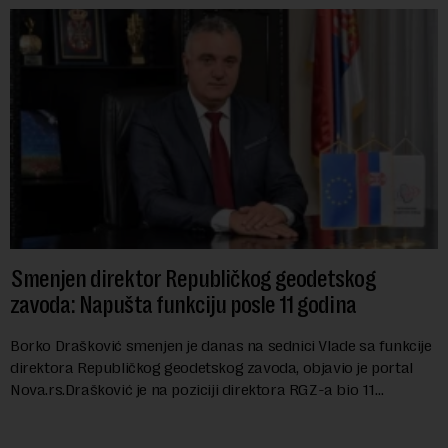
Smenjen direktor Republičkog geodetskog
zavoda: Napušta funkciju posle 11 godina
Borko Drašković smenjen je danas na sednici Vlade sa funkcije
direktora Republičkog geodetskog zavoda, objavio je portal
Nova.rs.Drašković je na poziciji direktora RGZ-a bio 11
godina.Kako piše Nova....