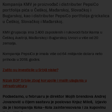
Kompanija KMV je proizvođač i distributer PepsiCo
portfolija pića u Češkoj, Mađarskoj, Slovačkoj i
Bugarskoj, kao i distributer PepsiCo portfolija grickalica
u Češkoj, Slovačkoj i Mađarskoj.
KMV grupacija ima 2.400 zaposlenih i rukovodi fabrikama u
Češkoj, Austriji, Mađarskoj i Bugarskoj. Izvozi u više od 20
zemalja.
Kompanija PepsiCo je imala više od 64 milijarde dolara neto
prihoda u 2018. godini.
Zašto su investicije u Srbiji niske?
Nizak BDP Srbije zbog korupcije i malih ulaganja u
infrastrukturu
Podsećamo, u februaru je direktor Mojih brendova Andrej
Jovanović u čijem sastavu je poslovao Knjaz Miloš, izjavio
da je i kompanija Koka–Kola zainteresovana i za kupovinu