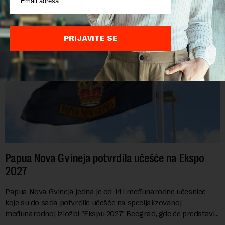
PRIJAVITE SE
Papua Nova Gvineja potvrdila učešće na Ekspo
2027
Papua Nova Gvineja jedna je od 141 međunarodne učesnice
koje su do sada potvrdile učešće na specijalizovanoj
međunarodnoj izložbi "Ekspu 2027" Beograd, gde će predstaviti
i kao državu sa najvećom jezičkom ra...