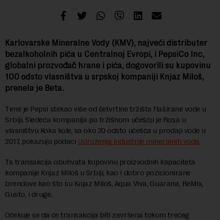
Karlovarske Mineralne Vody (KMV), najveći distributer
bezalkoholnih pića u Centralnoj Evropi, i PepsiCo Inc,
globalni prozvođač hrane i pića, dogovorili su kupovinu
100 odsto vlasništva u srpskoj kompaniji Knjaz Miloš,
prenela je Beta.
Time je Pepsi stekao više od četvrtine tržišta flaširane vode u
Srbiji. Sledeća kompanija po tržišnom učešću je Rosa u
vlasništvu Koka kole, sa oko 20 odsto učešća u prodaji vode u
2017, pokazuju podaci
Udruženja industrije mineralnih voda.
Ta transakcija obuhvata kupovinu proizvodnih kapaciteta
kompanije Knjaz Miloš u Srbiji, kao i dobro pozicionirane
brendove kao što su Knjaz Miloš, Aqua Viva, Guarana, ReMix,
Gusto, i druge.
Očekuje se da će transakcija biti završena tokom trećeg