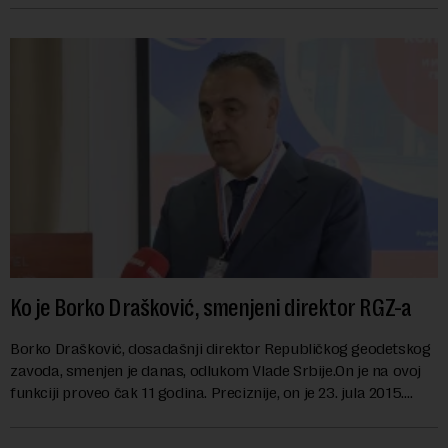
Ko je Borko Drašković, smenjeni direktor RGZ-a
Borko Drašković, dosadašnji direktor Republičkog geodetskog
zavoda, smenjen je danas, odlukom Vlade Srbije.On je na ovoj
funkciji proveo čak 11 godina. Preciznije, on je 23. jula 2015.
izabran za v.d. di...