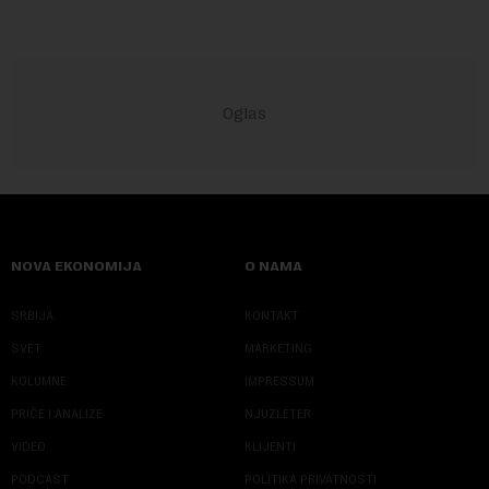
NOVA EKONOMIJA
O NAMA
SRBIJA
KONTAKT
SVET
MARKETING
KOLUMNE
IMPRESSUM
PRIČE I ANALIZE
NJUZLETER
VIDEO
KLIJENTI
PODCAST
POLITIKA PRIVATNOSTI