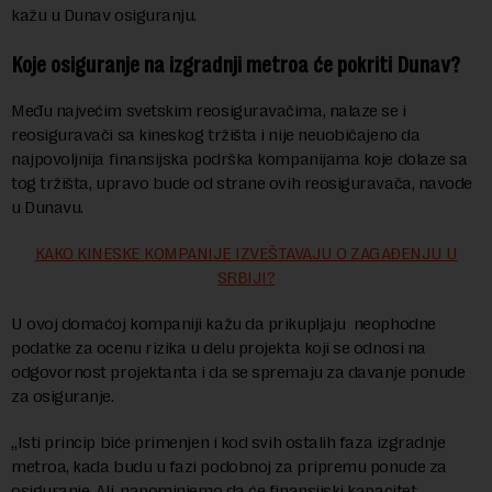
kažu u Dunav osiguranju.
Koje osiguranje na izgradnji metroa će pokriti Dunav?
Među najvećim svetskim reosiguravačima, nalaze se i
reosiguravači sa kineskog tržišta i nije neuobičajeno da
najpovoljnija finansijska podrška kompanijama koje dolaze sa
tog tržišta, upravo bude od strane ovih reosiguravača, navode
u Dunavu.
KAKO KINESKE KOMPANIJE IZVEŠTAVAJU O ZAGAĐENJU U
SRBIJI?
U ovoj domaćoj kompaniji kažu da prikupljaju neophodne
podatke za ocenu rizika u delu projekta koji se odnosi na
odgovornost projektanta i da se spremaju za davanje ponude
za osiguranje.
„Isti princip biće primenjen i kod svih ostalih faza izgradnje
metroa, kada budu u fazi podobnoj za pripremu ponude za
osiguranje. Ali, napominjemo da će finansijski kapacitet