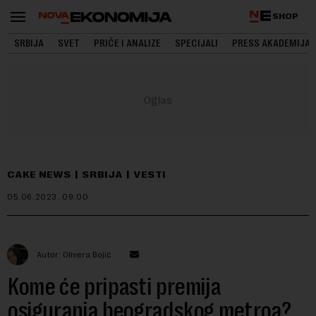
SHOP
SRBIJA
SVET
PRIČE I ANALIZE
SPECIJALI
PRESS AKADEMIJA
CAKE NEWS
SRBIJA
VESTI
05.06.2023.
09:00
Autor: Olivera Bojić
Kome će pripasti premija
osiguranja beogradskog metroa?