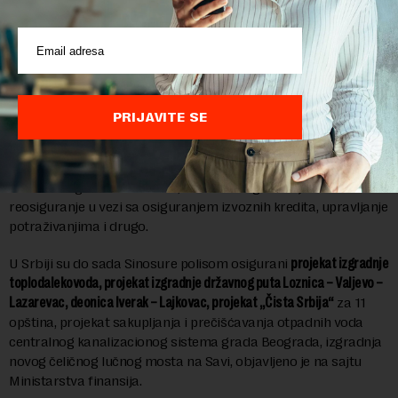
Osiguranjem izvoznih kredita od rizika neplaćanja, Sinosure
promoviše kineski izvoz roba, tehnologija i usluga, posebno
izvoz visokotehnoloških i kapitalnih proizvoda sa visokom
dodatom vrednošću, kao što su mehanički i električni proizvodi.
PRIJAVITE SE
Glavni proizvodi i usluge uključuju srednjoročno i dugoročno
osiguranje izvoznih kredita, osiguranje prekomorskih
investicija, osiguranje kratkoročnih izvoznih kredita, osiguranje
domaćih trgovinskih kredita, obveznice i garancije i
reosiguranje u vezi sa osiguranjem izvoznih kredita, upravljanje
potraživanjima i drugo.
U Srbiji su do sada Sinosure polisom osigurani
projekat izgradnje
toplodalekovoda, projekat izgradnje državnog puta Loznica – Valjevo –
Lazarevac, deonica Iverak – Lajkovac, projekat „Čista Srbija“
za 11
opština, projekat sakupljanja i prečišćavanja otpadnih voda
centralnog kanalizacionog sistema grada Beograda, izgradnja
novog čeličnog lučnog mosta na Savi, objavljeno je na sajtu
Ministarstva finansija.