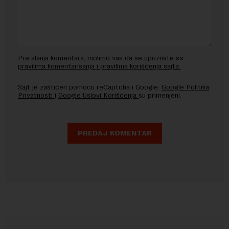
Pre slanja komentara, molimo vas da se upoznate sa
pravilima komentarisanja i pravilima korišćenja sajta.
Sajt je zaštićen pomocu reCaptcha i Google.
Google Politika
Privatnosti
i
Google Uslovi Korišćenja
su primenjeni.