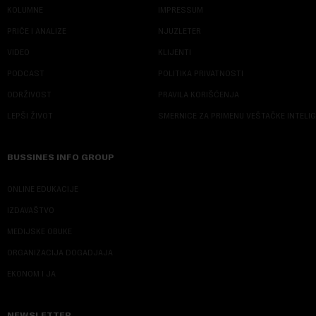
KOLUMNE
IMPRESSUM
PRIČE I ANALIZE
NJUZLETER
VIDEO
KLIJENTI
PODCAST
POLITIKA PRIVATNOSTI
ODRŽIVOST
PRAVILA KORIŠĆENJA
LEPŠI ŽIVOT
SMERNICE ZA PRIMENU VEŠTAČKE INTELI
BUSSINES INFO GROUP
ONLINE EDUKACIJE
IZDAVAŠTVO
MEDIJSKE OBUKE
ORGANIZACIJA DOGADJAJA
EKONOM I JA
NEWSLETTER