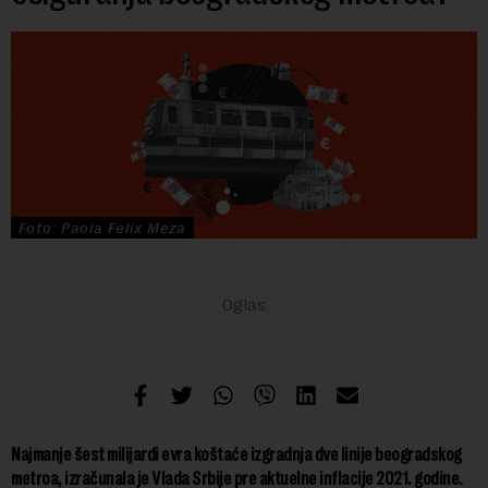
Foto: Paola Felix Meza
Najmanje šest milijardi evra koštaće izgradnja dve linije beogradskog
metroa, izračunala je Vlada Srbije pre aktuelne inflacije 2021. godine.