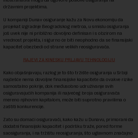
državnim projektima.
U kompaniji Dunav osiguranje kažu za Novu ekonomiju da
projekat izgradnje Beogradskog metroa, u smislu osiguranja
još uvek nije ni približno dovoljno definisan i s obzirom na
vrednost projekta, i sigurno će biti neophodno da se finansijski
kapacitet obezbedi od strane velikih reosiguravača.
RAJEVI ZA KINESKU PRLJAVU TEHNOLOGIJU
Kako objašnjavaju, razlog je to što tržište osiguranja u Srbiji
najčešće nema dovoljne finansijske kapacitete da ovakve rizike
samostalno pokrije, dok međusobno udruživanje svih
osiguravajućih kompanija ili najvećeg broja osiguravača
mereno njihovim kapitalom, može biti suprotno pravilima o
zaštiti konkurencije.
Zato su domaći osiguravači, kako kažu u Dunavu, primorani da
dodatni finansijski kapacitet i podršku traže, pored forme
saosiguranja, i na tržištu reosiguranja, što uglavnom značajno