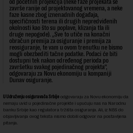
od početnih projekcija (neke faze projekata se
završe ranije od projektovanog vremena, a neke
faze kasne zbog iznenadnih događaja,
specifičnosti terena ili drugih nepredviđenih
okolnosti kao što su poplave, klizanja tla ili
druge nepogode). „Sve to utiče na konačni
obračun premija za osiguranje i premija za
reosiguranje, te vam u ovom trenutku ne bismo
mogli obezbediti tačne podatke. Podaci će biti
dostupni tek nakon određenog perioda po
završetku svakog pojedinačnog projekta“,
odgovaraju za Novu ekonomiju u kompaniji
Dunav osiguranje.
U Udruženju osiguravača Srbije
odgovaraju za Novu ekonomiju da
nemaju uvid u pojedinačne projekte i upućuju nas na Narodnu
banku Srbije kao regulatora tržišta osiguranja. Ali, iz NBS do
objavljivanja ovog teksta nismo dobili odgovor na postavljena
pitanja.