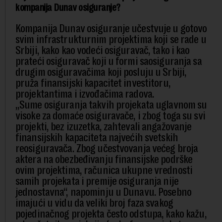
kompanija Dunav osiguranje?
Kompanija Dunav osiguranje učestvuje u gotovo
svim infrastrukturnim projektima koji se rade u
Srbiji, kako kao vodeći osiguravač, tako i kao
prateći osiguravač koji u formi saosiguranja sa
drugim osiguravačima koji posluju u Srbiji,
pruža finansijski kapacitet investitoru,
projektantima i izvođačima radova.
„Sume osiguranja takvih projekata uglavnom su
visoke za domaće osiguravače, i zbog toga su svi
projekti, bez izuzetka, zahtevali angažovanje
finansijskih kapaciteta najvećih svetskih
reosiguravača. Zbog učestvovanja većeg broja
aktera na obezbeđivanju finansijske podrške
ovim projektima, računica ukupne vrednosti
samih projekata i premije osiguranja nije
jednostavna“, napominju u Dunavu. Posebno
imajući u vidu da veliki broj faza svakog
pojedinačnog projekta često odstupa, kako kažu,