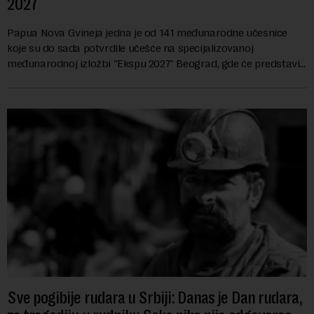
2027
Papua Nova Gvineja jedna je od 141 međunarodne učesnice
koje su do sada potvrdile učešće na specijalizovanoj
međunarodnoj izložbi "Ekspu 2027" Beograd, gde će predstaviti
i kao državu sa najvećom jezičkom ra...
Sve pogibije rudara u Srbiji: Danas je Dan rudara,