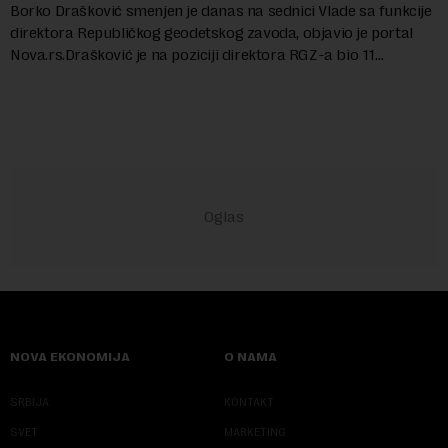
Borko Drašković smenjen je danas na sednici Vlade sa funkcije
direktora Republičkog geodetskog zavoda, objavio je portal
Nova.rs.Drašković je na poziciji direktora RGZ-a bio 11
godina.Kako piše Nova....
NOVA EKONOMIJA
O NAMA
SRBIJA
KONTAKT
SVET
MARKETING