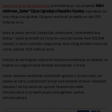
Sinosure premija osiguranja
predviđena je i za projekat
hidro
elektrane „Dabar“ čija je izgradnja u Republici Srpskoj
najavljena za
kraj maja ove godine. Ukupna vrednost projekta je oko 325
miliona evra.
Kako je pisao portal Capital.ba, preduzeće „Hidroelektrana
Dabar“ uzelo je kredit od Izvozno-uvozne banka Kine (CEXIM
banka), a samo premiju osiguranja, koju zbog kredita mora da
uzme, platiće 15,6 miliona evra.
Gotovo je nemoguće napraviti konačnu evidenciju projekata na
kojima su angažovane kineske kompanije u Srbiji.
Inače, kineske investicije poslednjih godina u Srbiji rastu, ali
daleko je veća zaduženost Srbije kod kineske države i kineskih
banaka i na taj način se upravo finansiraju veliki
infrastrukturni projekti poput energetske i putne
infrastrukture.