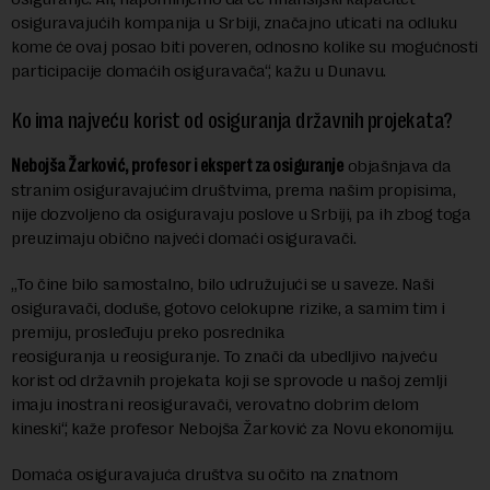
osiguravajućih kompanija u Srbiji, značajno uticati na odluku
kome će ovaj posao biti poveren, odnosno kolike su mogućnosti
participacije domaćih osiguravača“, kažu u Dunavu.
Ko ima najveću korist od osiguranja državnih projekata?
Nebojša Žarković, profesor i ekspert za osiguranje
objašnjava da
stranim osiguravajućim društvima, prema našim propisima,
nije dozvoljeno da osiguravaju poslove u Srbiji, pa ih zbog toga
preuzimaju obično najveći domaći osiguravači.
„To čine bilo samostalno, bilo udružujući se u saveze. Naši
osiguravači, doduše, gotovo celokupne rizike, a samim tim i
premiju, prosleđuju preko posrednika
reosiguranja u reosiguranje. To znači da ubedljivo najveću
korist od državnih projekata koji se sprovode u našoj zemlji
imaju inostrani reosiguravači, verovatno dobrim delom
kineski“, kaže profesor Nebojša Žarković za Novu ekonomiju.
Domaća osiguravajuća društva su očito na znatnom