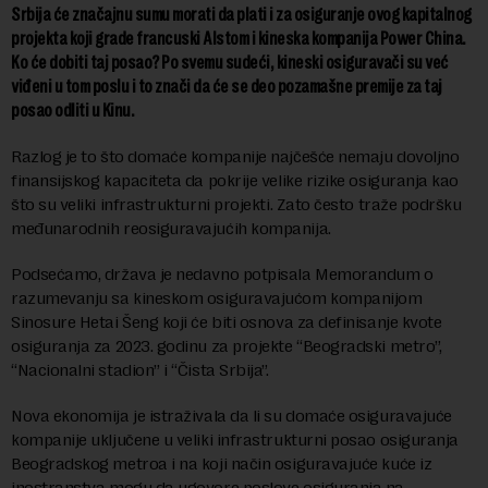
Srbija će značajnu sumu morati da plati i za osiguranje ovog kapitalnog
projekta koji grade francuski Alstom i kineska kompanija Power China.
Ko će dobiti taj posao? Po svemu sudeći, kineski osiguravači su već
viđeni u tom poslu i to znači da će se deo pozamašne premije za taj
posao odliti u Kinu.
Razlog je to što domaće kompanije najčešće nemaju dovoljno
finansijskog kapaciteta da pokrije velike rizike osiguranja kao
što su veliki infrastrukturni projekti. Zato često traže podršku
međunarodnih reosiguravajućih kompanija.
Podsećamo, država je nedavno potpisala Memorandum o
razumevanju sa kineskom osiguravajućom kompanijom
Sinosure Hetai Šeng koji će biti osnova za definisanje kvote
osiguranja za 2023. godinu za projekte “Beogradski metro”,
“Nacionalni stadion” i “Čista Srbija”.
Nova ekonomija je istraživala da li su domaće osiguravajuće
kompanije uključene u veliki infrastrukturni posao osiguranja
Beogradskog metroa i na koji način osiguravajuće kuće iz
inostranstva mogu da ugovore poslove osiguranja na