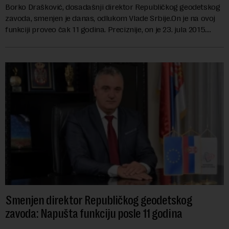
Borko Drašković, dosadašnji direktor Republičkog geodetskog
zavoda, smenjen je danas, odlukom Vlade Srbije.On je na ovoj
funkciji proveo čak 11 godina. Preciznije, on je 23. jula 2015.
izabran za v.d. di...
Smenjen direktor Republičkog geodetskog
zavoda: Napušta funkciju posle 11 godina