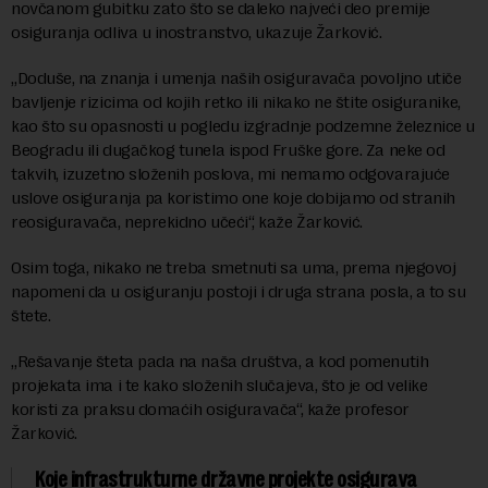
novčanom gubitku zato što se daleko najveći deo premije
osiguranja odliva u inostranstvo, ukazuje Žarković.
„Doduše, na znanja i umenja naših osiguravača povoljno utiče
bavljenje rizicima od kojih retko ili nikako ne štite osiguranike,
kao što su opasnosti u pogledu izgradnje podzemne železnice u
Beogradu ili dugačkog tunela ispod Fruške gore. Za neke od
takvih, izuzetno složenih poslova, mi nemamo odgovarajuće
uslove osiguranja pa koristimo one koje dobijamo od stranih
reosiguravača, neprekidno učeći“, kaže Žarković.
Osim toga, nikako ne treba smetnuti sa uma, prema njegovoj
napomeni da u osiguranju postoji i druga strana posla, a to su
štete.
„Rešavanje šteta pada na naša društva, a kod pomenutih
projekata ima i te kako složenih slučajeva, što je od velike
koristi za praksu domaćih osiguravača“, kaže profesor
Žarković.
Koje infrastrukturne državne projekte osigurava