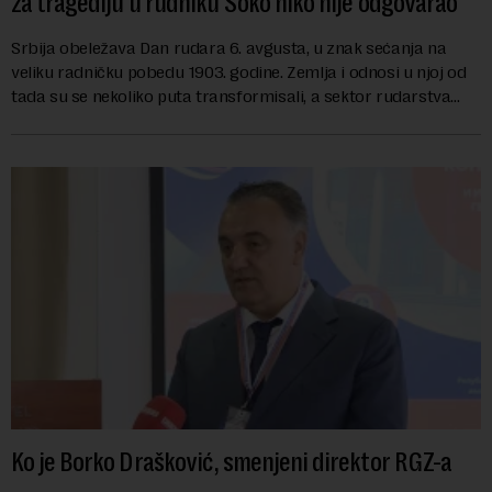
za tragediju u rudniku Soko niko nije odgovarao
Srbija obeležava Dan rudara 6. avgusta, u znak sećanja na
veliku radničku pobedu 1903. godine. Zemlja i odnosi u njoj od
tada su se nekoliko puta transformisali, a sektor rudarstva
danas karakterišu velike r...
Ko je Borko Drašković, smenjeni direktor RGZ-a