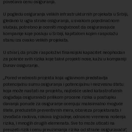
povećava cenu osiguranja.
U pogledu osiguranja velikih infrastrukturnih projekata u Srbiji,
gledano iz ugla struke osiguranja, u svakom pojedinačnom
slučaju, potrebno je oceniti mogućnost da osiguravajuće
kompanije koje posluju u Srbiji, kapitalom kojim raspolažu
stanu iza ovako velikih projekata.
U stvari, da pruže raspoloživi finansijski kapacitet neophodan
za pokriće svih rizika koje takvi projekti nose, kažu u kompaniji
Dunav osiguranje.
„Pored vrednosti projekta koja uglavnom predstavlja
potencijalnu sumu osiguranja i potencijalnu i neizvesnu štetu
koja može nastati na projektu, najčešće usled katastrofalnih
događaja osiguravači prilikom procene rizika u postupku
davanja ponude za osiguranje ocenjuju maksimalno moguće
štete, preduzetih preventivnih mera, obaveza projektanata i
izvođača radova, rokova izgradnje, odnosno vremena nošenja
rizika, i mnogih drugih elemenata. Sve to može uticati na
preuzeti rizik i cenu preuzimanja rizika od strane osiguravača”,