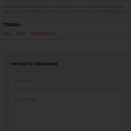
Preuzimanje delova teksta je dozvoljeno, ali uz obavezno navođenje
izvora i uz postavljanje linka ka izvornom tekstu na novaekonomija.rs
TEMA:
EBRD
ENEF
FINANSIRANJE
OSTAVITE ODGOVOR