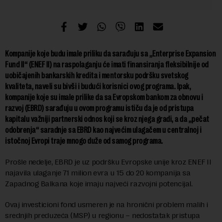
Kompanije koje budu imale priliku da sarađuju sa „Enterprise Expansion
Fund II“ (ENEF II) na raspolaganju će imati finansiranja fleksibilnije od
uobičajenih bankarskih kredita i mentorsku podršku svetskog
kvaliteta, naveli su bivši i budući korisnici ovog programa. Ipak,
kompanije koje su imale prilike da sa Evropskom bankom za obnovu i
razvoj (EBRD) sarađuju u ovom programu ističu da je od pristupa
kapitalu važniji partnerski odnos koji se kroz njega gradi, a da „pečat
odobrenja“ saradnje sa EBRD kao najvećim ulagačem u centralnoj i
istočnoj Evropi traje mnogo duže od samog programa.
Prošle nedelje, EBRD je uz podršku Evropske unije kroz ENEF II
najavila ulaganje 71 milion evra u 15 do 20 kompanija sa
Zapadnog Balkana koje imaju najveći razvojni potencijal.
Ovaj investicioni fond usmeren je na hronični problem malih i
srednjih preduzeća (MSP) u regionu – nedostatak pristupa