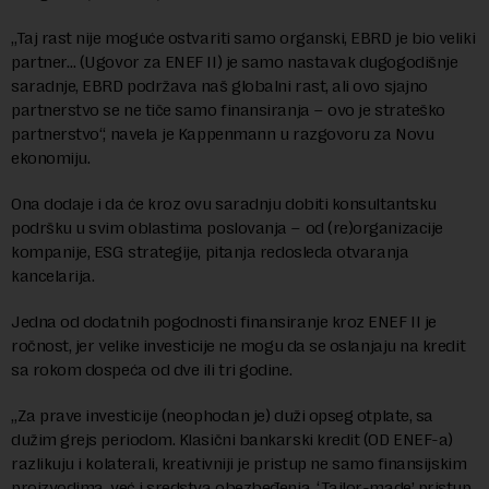
„Taj rast nije moguće ostvariti samo organski, EBRD je bio veliki
partner… (Ugovor za ENEF II) je samo nastavak dugogodišnje
saradnje, EBRD podržava naš globalni rast, ali ovo sjajno
partnerstvo se ne tiče samo finansiranja – ovo je strateško
partnerstvo“, navela je Kappenmann u razgovoru za Novu
ekonomiju.
Ona dodaje i da će kroz ovu saradnju dobiti konsultantsku
podršku u svim oblastima poslovanja – od (re)organizacije
kompanije, ESG strategije, pitanja redosleda otvaranja
kancelarija.
Jedna od dodatnih pogodnosti finansiranje kroz ENEF II je
ročnost, jer velike investicije ne mogu da se oslanjaju na kredit
sa rokom dospeća od dve ili tri godine.
„Za prave investicije (neophodan je) duži opseg otplate, sa
dužim grejs periodom. Klasični bankarski kredit (OD ENEF-a)
razlikuju i kolaterali, kreativniji je pristup ne samo finansijskim
proizvodima, već i sredstva obezbeđenja. ‘Tailor-made’ pristup