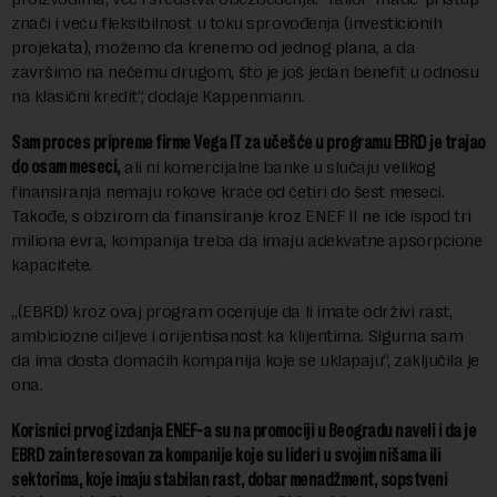
znači i veću fleksibilnost u toku sprovođenja (investicionih
projekata), možemo da krenemo od jednog plana, a da
završimo na nečemu drugom, što je još jedan benefit u odnosu
na klasični kredit“, dodaje Kappenmann.
Sam proces pripreme firme Vega IT za učešće u programu EBRD je trajao
do osam meseci,
ali ni komercijalne banke u slučaju velikog
finansiranja nemaju rokove kraće od četiri do šest meseci.
Takođe, s obzirom da finansiranje kroz ENEF II ne ide ispod tri
miliona evra, kompanija treba da imaju adekvatne apsorpcione
kapacitete.
„(EBRD) kroz ovaj program ocenjuje da li imate održivi rast,
ambiciozne ciljeve i orijentisanost ka klijentima. Sigurna sam
da ima dosta domaćih kompanija koje se uklapaju“, zaključila je
ona.
Korisnici prvog izdanja ENEF-a su na promociji u Beogradu naveli i da je
EBRD zainteresovan za kompanije koje su lideri u svojim nišama ili
sektorima, koje imaju stabilan rast, dobar menadžment, sopstveni