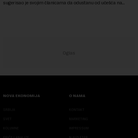
sugerisao je svojim članicama da odustanu od učešća na
predstojećem Sajmu knjiga. Vrem...
NOVA EKONOMIJA
O NAMA
SRBIJA
KONTAKT
SVET
MARKETING
KOLUMNE
IMPRESSUM
PRIČE I ANALIZE
NJUZLETER