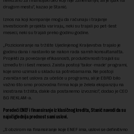
nevezano za finansijski deo koji nije zanemarljiv, ali je ipak na
drugom mestu“, kazao je Stanić.
Iznos na koji kompanije mogu da računaju i trajanje
investicionih projekta variraju,, neki su trajali po pet-šest
meseci, neki su trajali preko godinu godine.
„Pozicioniranje na tržište Ujedinjenog Kraljevstva trajalo je
godinu dana i nastavilo se nakon rada samih konsultanatta.
Projekti za povećanje efikasnosti, produktivnosti trajali su
između tri i šest meseci. Zaista postoji ‘tailor-made’ programi,
koje smo uzimali u skladu sa potrebamama. Ne postoji
zvaničan set uslova za učešće u programu, ali je EBRD bilo
važno što smo proizvodna firma koja je želela ekspanziju na
inostrana tržišta, dakle da postanemo izvoznici“, dodao je CEO
BG REKLAM-a.
Poredeći ENEF i finansiranje iz klasičnog kredita, Stanić navodi da su
najočiglednija prednost sami uslovi.
„S obzirom na finansiranje koje ENEF ima, uslovi se definitivno