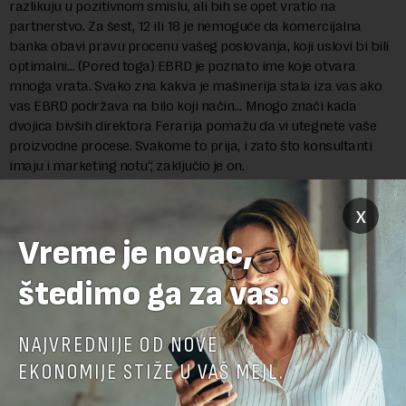
razlikuju u pozitivnom smislu, ali bih se opet vratio na
partnerstvo. Za šest, 12 ili 18 je nemoguće da komercijalna
banka obavi pravu procenu vašeg poslovanja, koji uslovi bi bili
optimalni… (Pored toga) EBRD je poznato ime koje otvara
mnoga vrata. Svako zna kakva je mašinerija stala iza vas ako
vas EBRD podržava na bilo koji način… Mnogo znači kada
dvojica bivših direktora Ferarija pomažu da vi utegnete vaše
proizvodne procese. Svakome to prija, i zato što konsultanti
imaju i marketing notu“, zaključio je on.
x
Vreme je novac,
štedimo ga za vas.
NAJVREDNIJE OD NOVE
EKONOMIJE STIŽE U VAŠ MEJL.