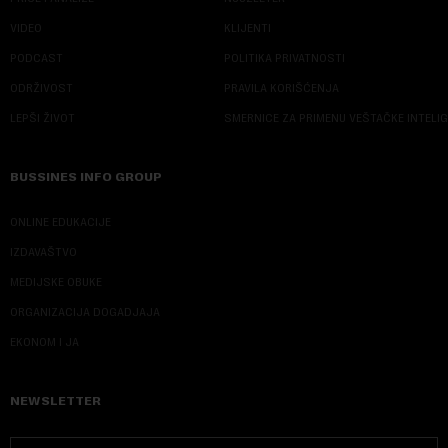
VIDEO
KLIJENTI
PODCAST
POLITIKA PRIVATNOSTI
ODRŽIVOST
PRAVILA KORIŠĆENJA
LEPŠI ŽIVOT
SMERNICE ZA PRIMENU VEŠTAČKE INTELI
BUSSINES INFO GROUP
ONLINE EDUKACIJE
IZDAVAŠTVO
MEDIJSKE OBUKE
ORGANIZACIJA DOGADJAJA
EKONOM I JA
NEWSLETTER