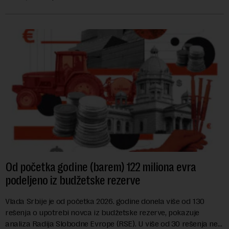
hrane biljnog porekla, te da k...
Od početka godine (barem) 122 miliona evra
podeljeno iz budžetske rezerve
Vlada Srbije je od početka 2026. godine donela više od 130
rešenja o upotrebi novca iz budžetske rezerve, pokazuje
analiza Radija Slobodne Evrope (RSE). U više od 30 rešenja ne