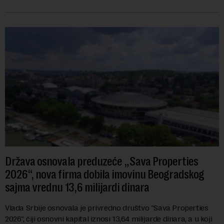
navodi se tačan iznos koji će ...
Država osnovala preduzeće „Sava Properties
2026“, nova firma dobila imovinu Beogradskog
sajma vrednu 13,6 milijardi dinara
Vlada Srbije osnovala je privredno društvo "Sava Properties
2026", čiji osnovni kapital iznosi 13,64 milijarde dinara, a u koji