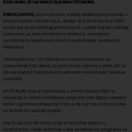
biznis model, ali i spremnost da primene ESG modele.
Andrea Lavorenti,
izvršni direktor vodeće italijanske kompanije u
drvnom sektoru Florian S.p.A., dodaje da je ta firma kroz ENEF
prešla put od porodičnog preduzeća do „modernog porodičnog
preduzeća“, sa moćnim bordom direktora, nezavisnim
upravljanjem, sopstvenim planom nasleđivanja i poslovnim
kodeksom.
„Obezbedili smo i 7,8 miliona evra vrednu investiciju za
unapređenje ESG ciljeva, za pretvaranje piljevine u pelet, što bi
bilo nemoguće tradicionalnim vidovima finansiranja“, naveo je
Lavorenti.
BG REKLAM, koja je učestvovala u prvom izdanju ENEF-a,
navodi da je učešće u ovakvom programu bila logičan naredni
korak u globalnoj ekspanziji firme, a da bez ove vrste saradnje
ne bi došli do najbolje spoljne
Ova firma, koja 90 odsto svoje proizvodnje plasira u
inostranstvu, i dalje učestvuje u dva savetodavna programa sa