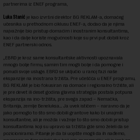
partnerima iz ENEF programa,
Luka Stanić
je kao izvršni direktor BG REKLAM-a, domaćeg
učesnika u prethodnom ciklusu ENEF-a, dodao da je njima
najvažnije bio pristup domaćim i inostranim konsultantima,
kao i da dalje koriste mogućnosti koje su prvi put dobili kroz
ENEF partnerski odnos.
„EBRD je kroz same konsultantske aktivnosti upoznavala
mnogo bolje firmu, samim tim mogli bolje i da pomogne i
ponudi svoje usluge. EBRD se uključio u ranoj fazi naše
ekspanzije na inostrana tržišta. Pre učeščća u ENEF programu,
BG REKLAM je bio fokusiran na domaće i regionalno tržište, ali
je pre devet ili deset godina glavna strategija postala potpuna
ekspanzija na ino-tržišta, pre svega zapad – Nemačka,
Britanija, zemlje Beneluksa… Ja uvek ističem – naravno da je
jako pomoglo to što smo dobili grantove kako bi unajmili
konsultantne, ali je možda i važnije to što smo dobili pristup
konsultantima koji su upravo sa tržišta gde smo želeli da se
pozicioniramo. Pitanje je da bi uopšte mogli da ih nađemo,