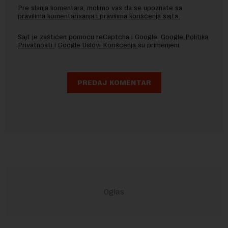
Pre slanja komentara, molimo vas da se upoznate sa
pravilima komentarisanja i pravilima korišćenja sajta.
Sajt je zaštićen pomocu reCaptcha i Google.
Google Politika
Privatnosti
i
Google Uslovi Korišćenja
su primenjeni.