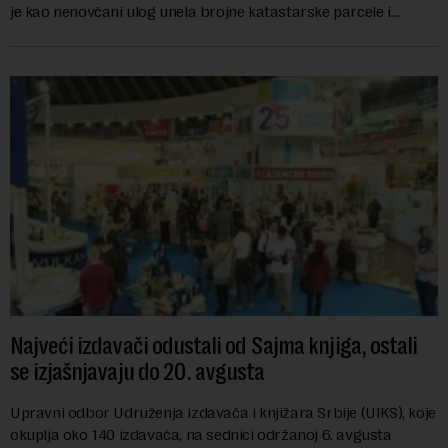
je kao nenovčani ulog unela brojne katastarske parcele i
objekte u okviru kompl...
Najveći izdavači odustali od Sajma knjiga, ostali
se izjašnjavaju do 20. avgusta
Upravni odbor Udruženja izdavača i knjižara Srbije (UIKS), koje
okuplja oko 140 izdavača, na sednici održanoj 6. avgusta