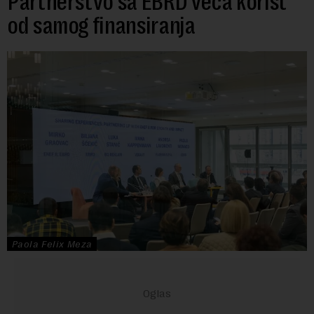
Partnerstvo sa EBRD veća korist
od samog finansiranja
Paola Felix Meza