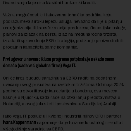
finansiranju koje nisu klasični bankarski krediti.
Važna mogućnost je i takozvana tehnička podrška, koja
podrazumeva široku lepezu usluga, nevažno da li je u pitanju
reorganizacija ili transformacija preduzeća, finansijske usluge,
planovi za izlazak na berzu, izlaz na međunarodna tržišta,
izrada ili sprovođenje ESG strategije, podizanje proizvodnih ili
prodajnih kapaciteta same kompanije.
Prvi ugovor u novom ciklusu programa potpisala je nekada samo
domaća (sada već globalna firma) Vega IT.
Oni će kroz buduću saradnju sa EBRD raditi na dodatnom
uvećanju svog prisustva na svetskim tržištima. Od maja 2023.
godine su otvorili svoje kancelarije u Londonu, dva meseca
kasnije u Njujorku, sada rade na otvaranju predstavništva u
Holandiji, a ovog jula sledi i poslovnica u Saudijskoj Arabiji.
Iako Vega IT posluje u likvidnoj industriji, njihov CFO i partner
Ivana Kappenmann
napominje da je to između ostalog i rezultat
višegodišnje saradnje sa EBRD.