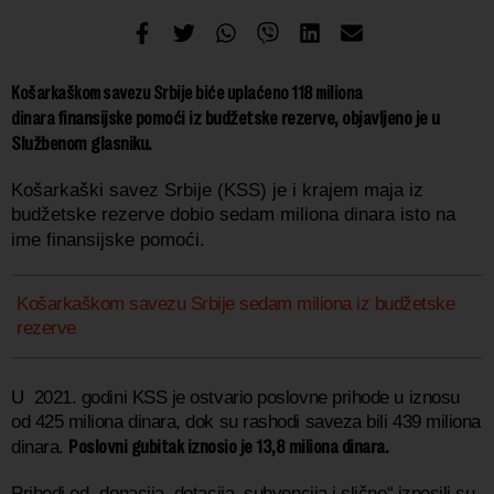
Košarkaškom savezu Srbije biće uplaćeno 118 miliona
finansijske pomoći
iz budžetske rezerve, objavljeno je u
dinara
Službenom glasniku.
Košarkaški savez Srbije (KSS) je i krajem maja iz
budžetske rezerve dobio sedam miliona dinara isto na
ime finansijske pomoći.
Košarkaškom savezu Srbije sedam miliona iz budžetske
rezerve
U 2021. godini KSS je ostvario poslovne prihode u iznosu
od 425 miliona dinara, dok su rashodi saveza bili 439 miliona
Poslovni gubitak iznosio je 13,8 miliona dinara.
dinara.
Prihodi od „donacija, dotacija, subvencija i slično“ iznosili su