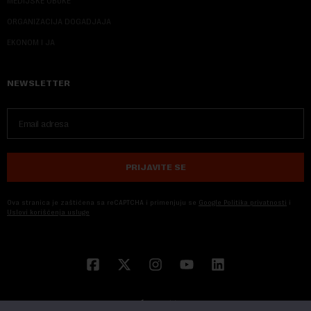
MEDIJSKE OBUKE
ORGANIZACIJA DOGADJAJA
EKONOM I JA
NEWSLETTER
PRIJAVITE SE
Ova stranica je zaštićena sa reCAPTCHA i primenjuju se
Google Politika privatnosti
i
Uslovi korišćenja usluge