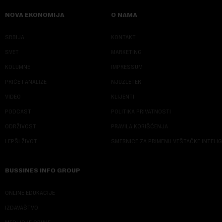
NOVA EKONOMIJA
O NAMA
SRBIJA
KONTAKT
SVET
MARKETING
KOLUMNE
IMPRESSUM
PRIČE I ANALIZE
NJUZLETER
VIDEO
KLIJENTI
PODCAST
POLITIKA PRIVATNOSTI
ODRŽIVOST
PRAVILA KORIŠĆENJA
LEPŠI ŽIVOT
SMERNICE ZA PRIMENU VEŠTAČKE INTELI
BUSSINES INFO GROUP
ONLINE EDUKACIJE
IZDAVAŠTVO