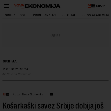
SHOP
SRBIJA
SVET
PRIČE I ANALIZE
SPECIJALI
PRESS AKADEMIJA
SRBIJA
11.07.2022.
10:24
Nevena Petaković
Autor: Nova Ekonomija
Košarkaški savez Srbije dobija još