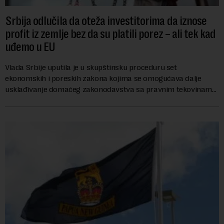
Srbija odlučila da oteža investitorima da iznose
profit iz zemlje bez da su platili porez – ali tek kad
uđemo u EU
Vlada Srbije uputila je u skupštinsku proceduru set
ekonomskih i poreskih zakona kojima se omogućava dalje
usklađivanje domaćeg zakonodavstva sa pravnim tekovinama
Evropske unije i ispunjavaju obaveze predvi...