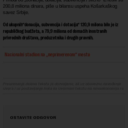
200,8 miliona dinara, piše u bilansu uspeha Košarkaškog
savez Srbije.
Od ukupnih“donacija, subvencija i dotacija“ 120,9 milona bilo je iz
republičkog budžeta, a 79,9 miliona od domaćih inostranih
privrednih društava, preduzetnika i drugih pravnih.
Nacionalni stadion na „neprimerenom“ mestu
Preuzimanje delova teksta je dozvoljeno, ali uz obavezno navođenje
izvora i uz postavljanje linka ka izvornom tekstu na novaekonomija.rs
OSTAVITE ODGOVOR