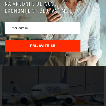
NAJVREDNIJE OD NOVE
EKONOMIJE STIŽE U VAŠ MEJL.
Objavljene nove cene goriva: Poskupeo dizel
U narednih sedam dana cena evrodizela biće viša za jedan
dinar, dok cena benzina ostaje nepromenjena.Tako će evrodizel
koštati 227 dinara po litru. Cena benzina, kao i dosad, biće 202
dinara po litru. ...
PRIJAVITE SE