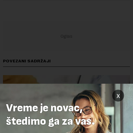
POVEZANI SADRŽAJI
x
Vreme je novac,
štedimo ga za vas.