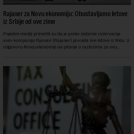
Rajaner za Novu ekonomiju: Obustavljamo letove
iz Srbije od ove zime
Pojedini mediji primetili su da je preko sistema rezervacija
avio-kompanija Ryanair (Rajaner) povukla sve letove iz Niša. U
odgovoru Novoj ekonomiji na pitanje o razlozima za ovo
povlačenje, ovaj avio-gigant...