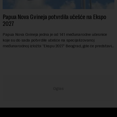
Papua Nova Gvineja potvrdila učešće na Ekspo
2027
Papua Nova Gvineja jedna je od 141 međunarodne učesnice
koje su do sada potvrdile učešće na specijalizovanoj
međunarodnoj izložbi "Ekspu 2027" Beograd, gde će predstaviti
i kao državu sa najvećom jezičkom ra...