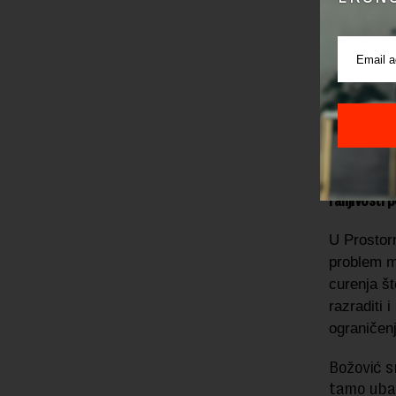
Prostorni
namene, i
planska r
Objeka
Područje Pr
(zona III).
jedan manji
ranjivosti
U Prostorn
problem mo
curenja št
razraditi 
ograničenj
Božović s
tamo ubac