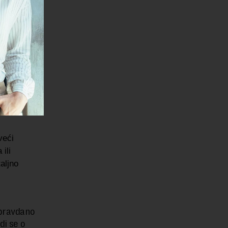
rane
na dalja
 izvorišta
, a samo
rene
veći
ili
aljno
opravdano
di se o