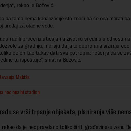
đenja“, rekao je Božović.
ao da tamo nema kanalizacije
što znači da će ona morati da 
oj uređaj za otadne vode.
 budu radili procenu uticaja na životnu sredinu u odnosu n
 dozvole za gradnju, moraju da jako dobro analaiziraju ceo 
oliko će on kao takav dati sva potrebna rešenja da se zaš
redine tu ispoštuje“, smatra Božović.
štavanja Makiša
a nacionalni stadion
adu se vrši trpanje objekata, planiranja više nem
e rekao da je neopravdano toliko širiti građevinsku zonu B