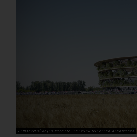
Printskrin/idejno rešenje, Fenwick iribarren architects