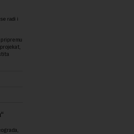
se radi i
a pripremu
projekat,
tita
a“
eograda,