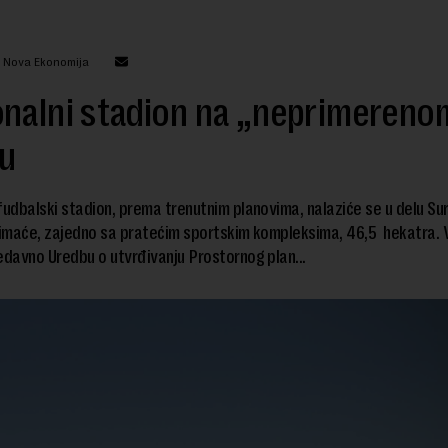
: Nova Ekonomija
onalni stadion na „neprimereno
u
fudbalski stadion, prema trenutnim planovima, nalaziće se u delu Su
zimaće, zajedno sa pratećim sportskim kompleksima, 46,5 hekatra. V
edavno Uredbu o utvrđivanju Prostornog plan...