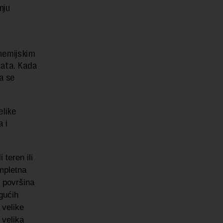
nju
 hemijskim
kata. Kada
a se
elike
 i
 teren ili
ompletna
h površina
ogućih
 velike
 velika