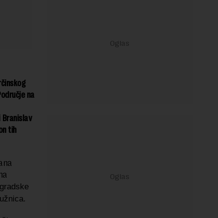
rčinskog
Područje na
 Branislav
n tih
lana
na
e gradske
ružnica.