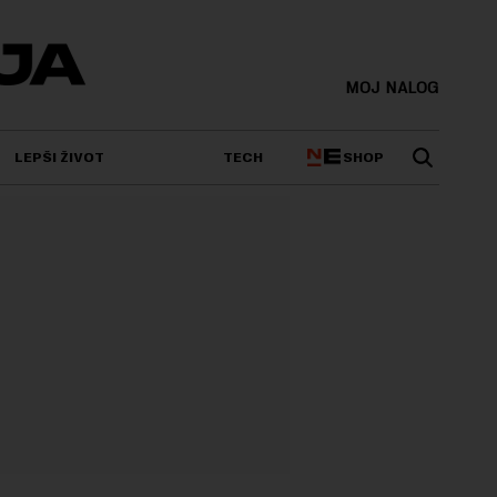
MOJ NALOG
SHOP
LEPŠI ŽIVOT
TECH