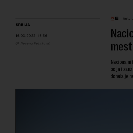
Autor
SRBIJA
Naci
16.03.2022.
16:56
mest
Nevena Petaković
Nacionalni 
polja i zau
donela je n