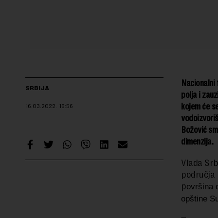
Nacionalni 
SRBIJA
polja i zau
kojem će se
16.03.2022.
16:56
vodoizvoriš
Božović sma
dimenzija.
Vlada Srb
područja
p
ovršina 
opštine Su