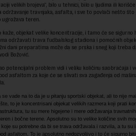
ciji velikih brojeva“, bilo u tehnici, bilo u ljudima ili korišće
a održavanje travnjaka, asfalta, i sve to povlači nešto što
 ugrožava teren.
ko kaže, objekat velike koncentracije, i tamo će se sigurno
ma održavati trava fudbalskog stadiona i pomoćnih obje
žni dani preparatima može da se prska i sneg koji treba d
vodi Božović.
o potencijalni problem vidi i veliku količinu saobraćaja i v
pod asfaltom za koje će se slivati sva zagađenja od mašina
a.
 se vade na to da je u pitanju sportski objekat, ali to nije mali
ište, to je koncentrisani objekat velikih razmera koji prati k
rastruktura, tu su mere higejene i mere održavanja travnatni
teren i bočne terene. Apsolutno su to velike količine svih m
 koje su potrebne da bi se trava održavala i razvila, a tu su i
od asfaltom. To je apsolutno nedozvoljivo i to će sigurno biti