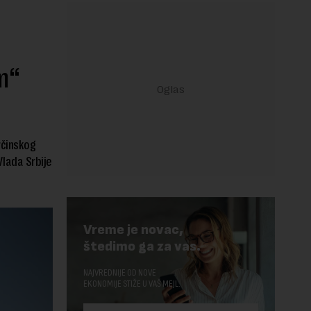
m“
rčinskog
lada Srbije
Vreme je novac,
štedimo ga za vas.
NAJVREDNIJE OD NOVE
EKONOMIJE STIŽE U VAŠ MEJL.