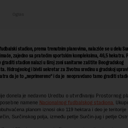
fudbalski stadion, prema trenutnim planovima, nalaziće se u delu Su
zimaće, zajedno sa pratećim sportskim kompleksima, 46,5 hekatra. 
 graditi stadion nalazi u široj zoni sanitarne zaštite Beogradskog
ta. Hidrogeolog i bivši sekretar za životnu sredinu u gradskoj upravi
tra da je to „neprimereno“ i da je neopravdano tamo graditi stadio
ije donela je nedavno Uredbu o utvrđivanju Prostornog p
 posebne namene
Nacionalnog fudbalskog stadiona.
Ukup
obuhvaćena planom iznosi oko 119 hektara i deo
je teritorij
rčin, Surčinskog polja, između petlje Surčin-jug i petlje Ost