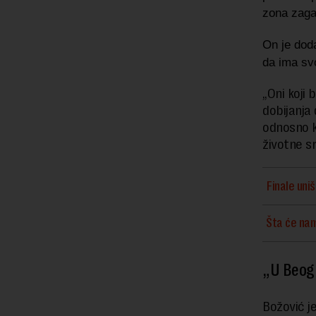
zona zaga
On je dod
da ima sv
„Oni koji
dobijanja
odnosno k
životne s
Finale uni
Šta će nam
„U Beogr
Božović j