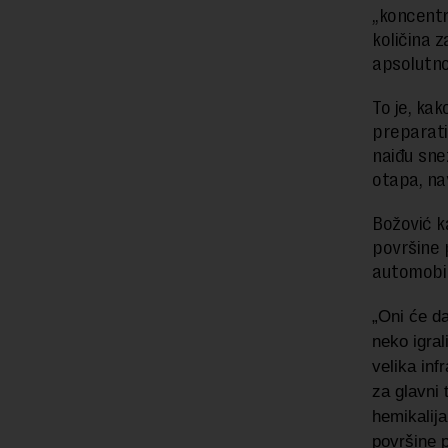
„koncentra
količina z
apsolutno
To je, ka
preparati
naiđu sne
otapa, na
Božović ka
površine 
automobil
„Oni će da
neko igral
velika inf
za glavni 
hemikalija
površine p