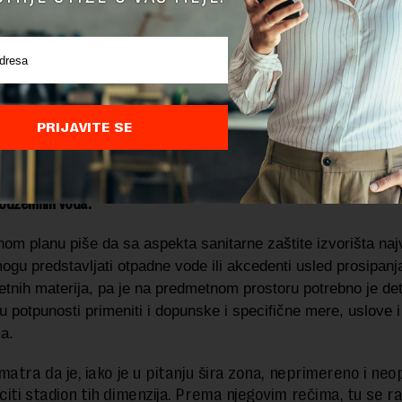
 plan će se sprovoditi direktno (neposredno) za sve plani
zuzev saobraćajne površine – železnica, za koju je obavez
azrada, piše u Uredbi.
t velike koncentracije, zagađenje sigurno
PRIJAVITE SE
ostornog plana nalazi se u široj zoni sanitarne zaštite Beogradskog
 U planu piše da je najveći deo u zoni niske ranjivosti podzemnih voda
 (dve zone duž istočne granice predmetnog plana) ulazi u zonu ume
 podzemnih voda.
om planu piše da sa aspekta sanitarne zaštite izvorišta naj
gu predstavljati otpadne vode ili akcedenti usled prosipanja 
etnih materija, pa je na predmetnom prostoru potrebno je det
i u potpunosti primeniti i dopunske i specifične mere, uslove i
a.
matra da je, iako je u pitanju šira zona, neprimereno i ne
iti stadion tih dimenzija. Prema njegovim rečima, tu se ra