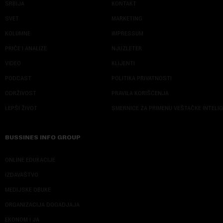
SRBIJA
KONTAKT
SVET
MARKETING
KOLUMNE
IMPRESSUM
PRIČE I ANALIZE
NJUZLETER
VIDEO
KLIJENTI
PODCAST
POLITIKA PRIVATNOSTI
ODRŽIVOST
PRAVILA KORIŠĆENJA
LEPŠI ŽIVOT
SMERNICE ZA PRIMENU VEŠTAČKE INTELI
BUSSINES INFO GROUP
ONLINE EDUKACIJE
IZDAVAŠTVO
MEDIJSKE OBUKE
ORGANIZACIJA DOGADJAJA
EKONOM I JA