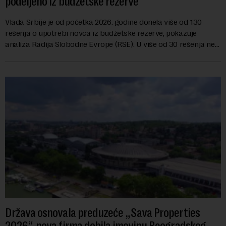
podeljeno iz budžetske rezerve
Vlada Srbije je od početka 2026. godine donela više od 130
rešenja o upotrebi novca iz budžetske rezerve, pokazuje
analiza Radija Slobodne Evrope (RSE). U više od 30 rešenja ne
navodi se tačan iznos koji će ...
Država osnovala preduzeće „Sava Properties