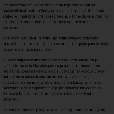
Prema nezvaničnim informacijama koje smo dobili od
nadležnih institucija u Beogradu, u poslednjih nekoliko dana
stigao je „mali broj“ pritužbi sa terena o tome da su putnici sa
srpskim dokumentima imali problem na prelazima sa
Kosovom.
Naš izvor kaže da iz Prištine nije stiglo nikakvo zvanično
obaveštenje o tome da Kosovo ne priznaje srpske pasoše koje
izdaje Koordinaciona uprava.
„U poslednjih nekoliko dana dobili smo informacije da je
evidentirano nekoliko slučajeva u pojedinim smenama na
prelazima Končulj i Merdare da su policajci sa Kosova vraćali
putnike sa srpskim ličnim kartama. Govorim o pet, šest
slučajeva i svi su imali problem sa ličnim kartama, a ne sa
pasošima. Reč je o ljudima čije je prebivalište navedeno na
Kosovu u tim ličnim kartama“, kaže naš izvor iz vlasti u
Beogradu.
Prema rečima našeg sagovornika, beogradske institucije su