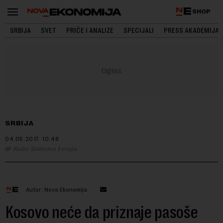
SHOP
SRBIJA
SVET
PRIČE I ANALIZE
SPECIJALI
PRESS AKADEMIJA
SRBIJA
04.05.2017.
10:48
Radio Slobodna Evropa
Autor: Nova Ekonomija
Kosovo neće da priznaje pasoše