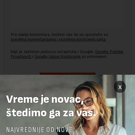
Pre slanja komentara, molimo vas da se upoznate sa
pravilima komentarisanja i pravilima korišćenja sajta.
Sajt je zaštićen pomocu reCaptcha i Google.
Google Politika
Privatnosti
i
Google Uslovi Korišćenja
su primenjeni.
x
Vreme je novac,
štedimo ga za vas.
NAJVREDNIJE OD NOVE