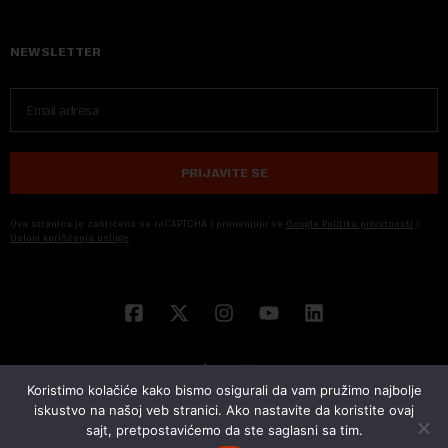
NEWSLETTER
PRIJAVITE SE
Ova stranica je zaštićena sa reCAPTCHA i primenjuju se
Google Politika privatnosti
i
Uslovi korišćenja usluge
Koristimo kolačiće kako bismo osigurali da vam pružimo najbolje
iskustvo na našoj veb stranici. Ako nastavite da koristite ovaj
sajt, pretpostavićemo da ste saglasni sa tim.
© 2026 NOVA EKONOMIJA | SVA PRAVA ZADŽANA | DEVELOPED BY
CUBES