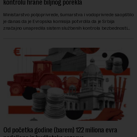
kontrolu hrane biljnog porekla
Ministarstvo poljoprivrede, šumarstva i vodoprivrede saopštilo
je danas da je Evropska komisija potvrdila da je Srbija
značajno unapredila sistem službenih kontrola bezbednosti
hrane biljnog porekla, te da k...
Od početka godine (barem) 122 miliona evra