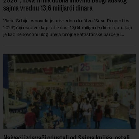
2026“, nova firma dobila imovinu Beogradskog
sajma vrednu 13,6 milijardi dinara
Vlada Srbije osnovala je privredno društvo "Sava Properties
2026", čiji osnovni kapital iznosi 13,64 milijarde dinara, a u koji
je kao nenovčani ulog unela brojne katastarske parcele i
objekte u okviru kompl...
Najveći izdavači odustali od Sajma knjiga, ostali