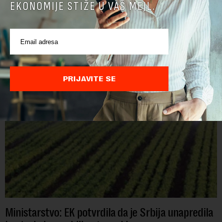
EKONOMIJE STIŽE U VAŠ MEJL.
POVEZANI SADRŽAJI
PRIJAVITE SE
Ministarstvo: EK potvrdila da je Srbija unapredila