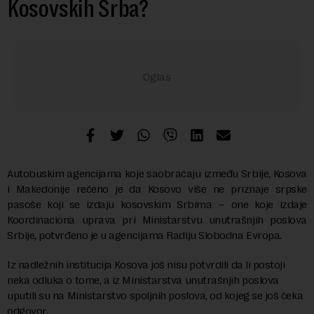
Kosovskih Srba?
Autobuskim agencijama koje saobraćaju između Srbije, Kosova
i Makedonije rečeno je da Kosovo više ne priznaje srpske
pasoše koji se izdaju kosovskim Srbima – one koje izdaje
Koordinaciona uprava pri Ministarstvu unutrašnjih poslova
Srbije, potvrđeno je u agencijama Radiju Slobodna Evropa.
Iz nadležnih institucija Kosova još nisu potvrdili da li postoji
neka odluka o tome, a iz Ministarstva unutrašnjih poslova
uputili su na Ministarstvo spoljnih poslova, od kojeg se još čeka
odgovor.