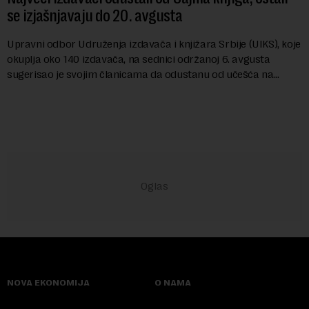
se izjašnjavaju do 20. avgusta
Upravni odbor Udruženja izdavača i knjižara Srbije (UIKS), koje
okuplja oko 140 izdavača, na sednici održanoj 6. avgusta
sugerisao je svojim članicama da odustanu od učešća na
predstojećem Sajmu knjiga. Vrem...
NOVA EKONOMIJA
O NAMA