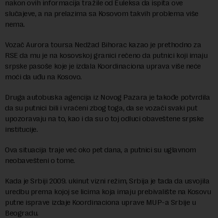
nakon ovih informacija tražile od Euleksa da ispita ove
slučajeve, a na prelazima sa Kosovom takvih problema više
nema.
Vozač Aurora toursa Nedžad Bihorac kazao je prethodno za
RSE da mu je na kosovskoj granici rečeno da putnici koji imaju
srpske pasoše koje je izdala Koordinaciona uprava više neće
moći da uđu na Kosovo.
Druga autobuska agencija iz Novog Pazara je takođe potvrdila
da su putnici bili i vraćeni zbog toga, da se vozači svaki put
upozoravaju na to, kao i da su o toj odluci obaveštene srpske
institucije.
Ova situacija traje već oko pet dana, a putnici su uglavnom
neobavešteni o tome.
Kada je Srbiji 2009. ukinut vizni režim, Srbija je tada da usvojila
uredbu prema kojoj se licima koja imaju prebivalište na Kosovu
putne isprave izdaje Koordinaciona uprave MUP-a Srbije u
Beogradu.