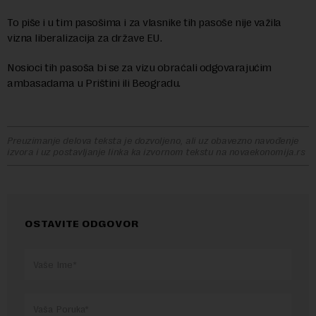
To piše i u tim pasošima i za vlasnike tih pasoše nije važila
vizna liberalizacija za države EU.
Nosioci tih pasoša bi se za vizu obraćali odgovarajućim
ambasadama u Prištini ili Beogradu.
Preuzimanje delova teksta je dozvoljeno, ali uz obavezno navođenje
izvora i uz postavljanje linka ka izvornom tekstu na novaekonomija.rs
OSTAVITE ODGOVOR