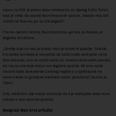
Izjavu za RSE je jedino dala ministarka za dijalog Edita Tahiri,
koja je rekla da pasoši Koordinacione uprave „nikada nisu bili
važeći na Kosovu, jer su bili ilegalni“.
Prema njenim rečima, Koordinaciona uprava za Kosovo je
ilegalna struktura.
„Zemlje koje su nas priznale, nisu priznale te pasoše. Takođe,
Evropska komisija je saopštila da kada bude nastupila vizna
liberalizacija, ona će važiti samo za nosioce kosovskih pasoša,
ali i ne za one koje imaju ove ilegalne pasoše. Mi smo sada
otvorili naše kancelarije Civilnog registra u opštinama na
severu kako bi građane snabdeli našim pasošima“, kazala je
Tahiri.
Ona, međutim, nije imala saznanja da li je nastupila neka nova
odluka u vezi spornih pasoša.
Beograd: Mali broj pritužbi