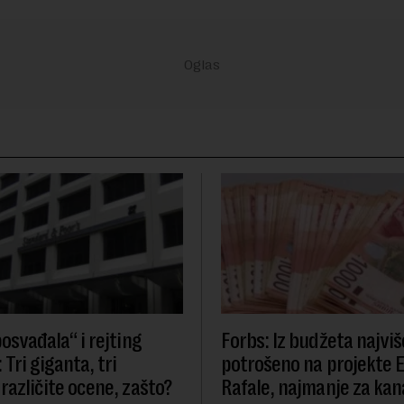
osvađala“ i rejting
Forbs: Iz budžeta najviš
 Tri giganta, tri
potrošeno na projekte 
različite ocene, zašto?
Rafale, najmanje za kana