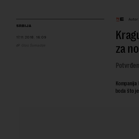
Autor:
SRBIJA
Kragu
17.11.2018.
16:09
za no
Glas Šumadije
Potvrđen
Kompanija F
boda što je