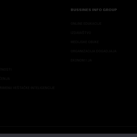
BUSSINES INFO GROUP
ONLINE EDUKACIJE
IZDAVAŠTVO
MEDIJSKE OBUKE
ORGANIZACIJA DOGADJAJA
EKONOM I JA
ATNOSTI
ŠĆENJA
RIMENU VEŠTAČKE INTELIGENCIJE
© 2026 NOVA EKONOMIJA | SVA PRAVA ZADŽANA | DEVELOPED BY
CUBES