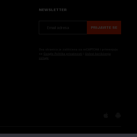
NEWSLETTER
PRIJAVITE SE
Ova stranica je zaštićena sa reCAPTCHA i primenjuju
se
Google Politika privatnosti
i
Uslovi korišćenja
usluge