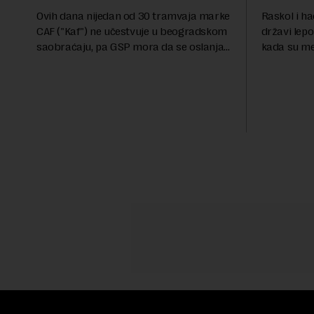
Ovih dana nijedan od 30 tramvaja marke
Raskol i ha
CAF ("Kaf") ne učestvuje u beogradskom
državi lepo
saobraćaju, pa GSP mora da se oslanja
kada su me
na stara vozila bez klima uređaja, kažu
ekonomske i
za Novu ekonomiju iz Sindikata Centar –
sveta uvozi
GSP i Centr...
kvalitet...