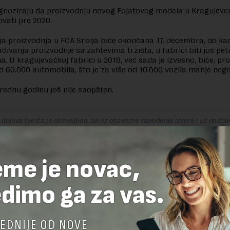
noziraju da proizvodnju novog Fojatovog modela u Kragujevcu
ivati pre 2020.
a proizvodnja u FCA Srbija biće okončana 17. decembra, do kad
ađivanja proizvodnje sa zahtevima tržišta, u fabrici biti još pe
a. U kragujevačkoj fabrici u 2018, već sada je izvesno, biće, pr
 60.000 automobila, što je za više od 10.000 vozila manje nego
rednu godinu još nije saopšten.
delova teksta je dozvoljeno, ali uz obavezno navođenje izvora i uz postavl
 tekstu na novaekonomija.rs
eme je novac,
TE ODGOVOR
dimo ga za vas.
EDNIJE OD NOVE