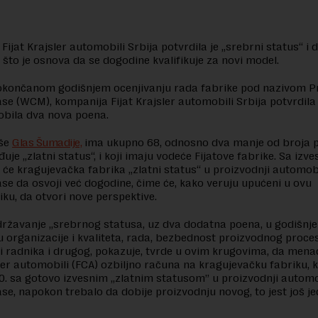
Fijat Krajsler automobili Srbija potvrdila je „srebrni status“ i 
što je osnova da se dogodine kvalifikuje za novi model.
okončanom godišnjem ocenjivanju rada fabrike pod nazivom P
ase (WCM), kompanija Fijat Krajsler automobili Srbija potvrdila 
dobila dva nova poena.
iše
Glas Šumadije,
ima ukupno 68, odnosno dva manje od broja p
uje „zlatni status“, i koji imaju vodeće Fijatove fabrike. Sa izv
 će kragujevačka fabrika „zlatni status“ u proizvodnji automob
ase da osvoji već dogodine, čime će, kako veruju upućeni u ovu
ku, da otvori nove perspektive.
ržavanje „srebrnog statusa, uz dva dodatna poena, u godišnj
u organizacije i kvaliteta, rada, bezbednost proizvodnog proce
 radnika i drugog, pokazuje, tvrde u ovim krugovima, da men
sler automobili (FCA) ozbiljno računa na kragujevačku fabriku, k
0. sa gotovo izvesnim „zlatnim statusom” u proizvodnji auto
ase, napokon trebalo da dobije proizvodnju novog, to jest još j