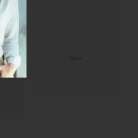
ravilima
 Uslovi