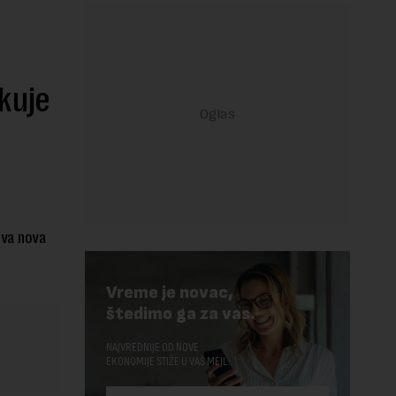
ikuje
 dva nova
Vreme je novac,
štedimo ga za vas.
NAJVREDNIJE OD NOVE
EKONOMIJE STIŽE U VAŠ MEJL.