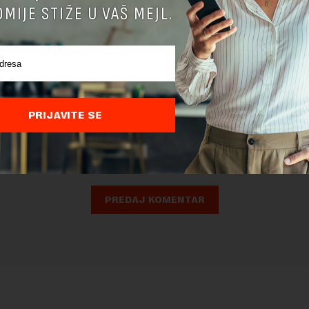
MIJE STIŽE U VAŠ MEJL.
nja komentara, molimo vas da se upoznate sa
pravilima komentarisanja i p
ja sajta.
PRIJAVITE SE
 zaštićen pomocu reCaptcha i Google.
Google Politika Privatnosti
i
Google
nja
su primenjeni.