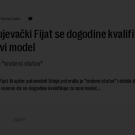
 Rasim Ljajić
jevački Fijat se dogodine kvalif
vi model
 "srebrni status"
ijat Krajsler automobili Srbija potvrdila je "srebrni status" i dobila
 osnova da se dogodine kvalifikuje za novi model....