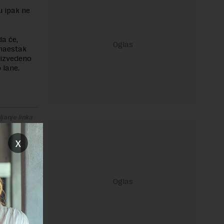
 ipak ne
a će,
tnaestak
oizvedeno
 lane.
janje linka
x