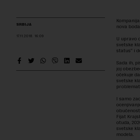
Kompanija 
SRBIJA
nova boda 
17.11.2018.
16:09
U upravo 
svetske kl
status“ i 
Sada ih, p
joj obezbeđ
očekuje da
svetske kl
problemati
I samo zad
ocenjivanj
obučenosti
Fijat Kraj
otuda, 202
svetske kl
modela.