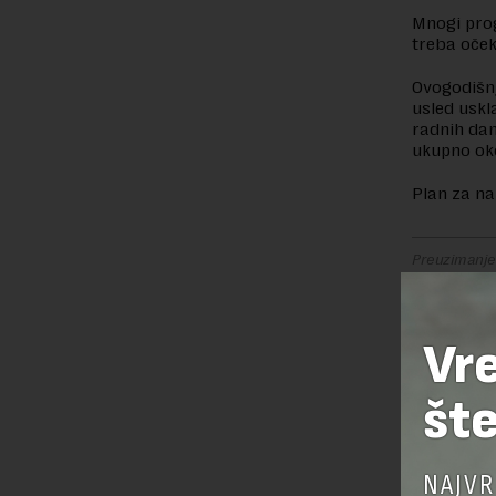
Mnogi prog
treba oček
Ovogodišnj
usled uskl
radnih dan
ukupno oko
Plan za na
Preuzimanje 
ka izvornom
Vr
OSTAVI
šte
NAJVR