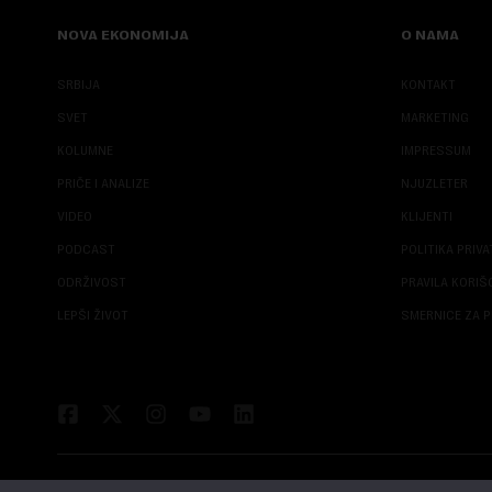
NOVA EKONOMIJA
O NAMA
SRBIJA
KONTAKT
SVET
MARKETING
KOLUMNE
IMPRESSUM
PRIČE I ANALIZE
NJUZLETER
VIDEO
KLIJENTI
PODCAST
POLITIKA PRIV
ODRŽIVOST
PRAVILA KORI
LEPŠI ŽIVOT
SMERNICE ZA P