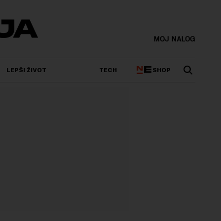
MOJ NALOG
SHOP
LEPŠI ŽIVOT
TECH