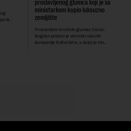
proslavljenog glumca koji je sa
ministarkom kupio luksuzno
kog
zemljište
jardi
ve 1,5
Proslavljeni hrvatski glumac Goran
t centralnog
Bogdan postao je većinski vlasnik
...
kompanije Kulturistra, u kojoj je bio
suvlasnik sa, između ostalog, aktuelnom
ministarkom rudarstva i energetike u
Vladi Srbije, Dubravkom...