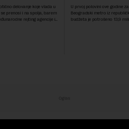
otično delovanje koje vlada u
U prvoj polovini ove godine za
 se prenosi i na spolja, barem
Beogradski metro iz republič
đunarodne rejting agencije i
budžeta je potrošeno 13,9 mili
nstitucije u pitanju. Mi od
dinara, za novi most preko Sa
mo inflaciju, robu lošijeg
milijardi dinara, a za projeka
kanalizacionog sistema u Beog