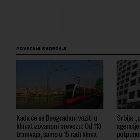
POVEZANI SADRŽAJI
Kada će se Beograđani voziti u
Srbija „p
klimatizovanom prevozu: Od 113
agencije:
tramvaja, samo u 15 radi klima
potpuno 