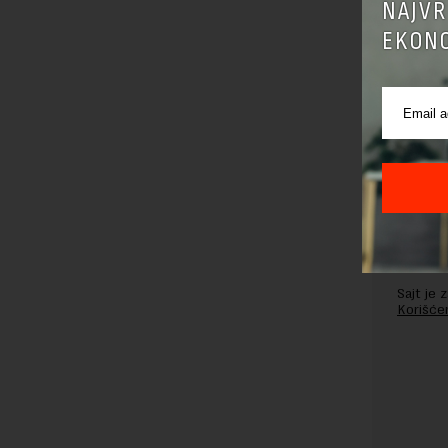
NAJVR
EKONO
Pre sla
korišćen
Sajt je
Korišće