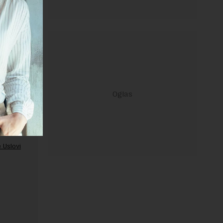
ravilima
 Uslovi