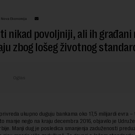
: Nova Ekonomija
ti nikad povoljniji, ali ih građani
ju zbog lošeg životnog standar
 privreda ukupno duguju bankama oko 17,5 milijardi evra – 
to manje nego na kraju decembra 2016, objavilo je Udruže
bije. Manji dug je posledica smanjenja zaduženosti preduze