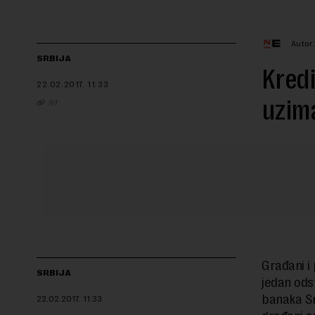
Autor
SRBIJA
Kredi
22.02.2017.
11:33
uzima
N1
Građani i
SRBIJA
jedan ods
banaka Sr
22.02.2017.
11:33