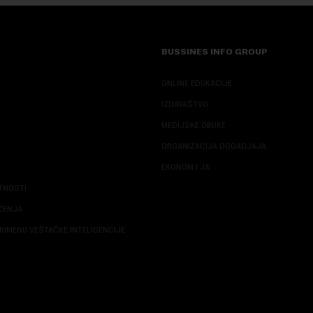
BUSSINES INFO GROUP
ONLINE EDUKACIJE
IZDAVAŠTVO
MEDIJSKE OBUKE
ORGANIZACIJA DOGADJAJA
EKONOM I JA
ATNOSTI
ŠĆENJA
RIMENU VEŠTAČKE INTELIGENCIJE