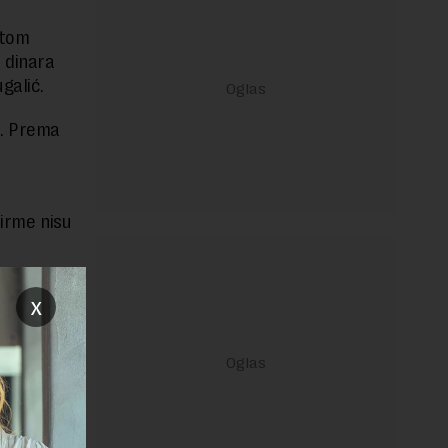
stom
0 dinara
galić.
e. Prema
firme nisu
x
janje linka