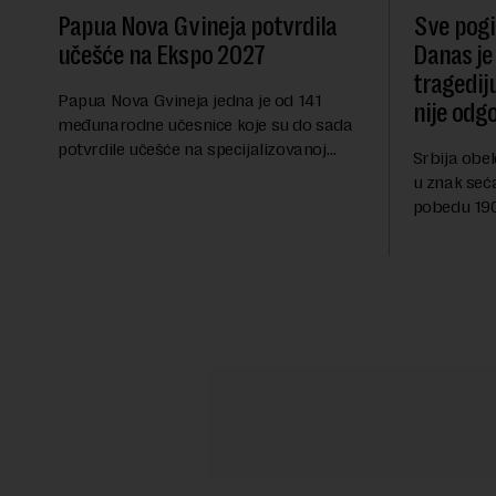
Papua Nova Gvineja potvrdila
Sve pogib
učešće na Ekspo 2027
Danas je
tragedij
Papua Nova Gvineja jedna je od 141
nije odg
međunarodne učesnice koje su do sada
potvrdile učešće na specijalizovanoj
Srbija obe
međunarodnoj izložbi "Ekspu 2027"
u znak seć
Beograd, gde će predstaviti i kao državu
pobedu 1903
sa najvećom jezičkom ra...
njoj od tad
transformi
karakterišu 