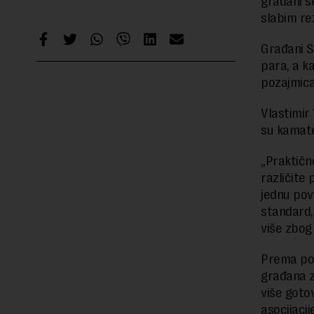
građani se
slabim re
Građani S
para, a k
pozajmica 
Vlastimir
su kamate
„Praktičn
različite 
jednu povo
standard,
više zbog
Prema pod
građana z
više goto
asocijacij