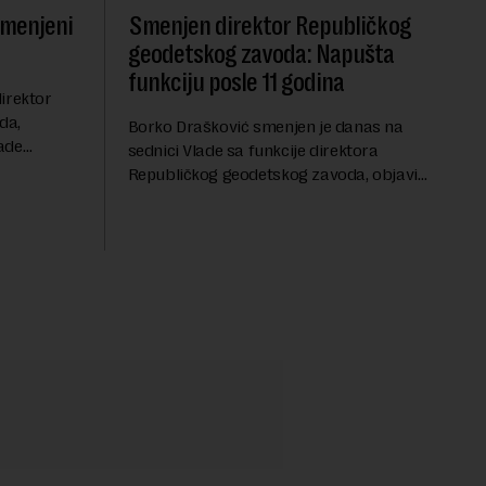
smenjeni
Smenjen direktor Republičkog
geodetskog zavoda: Napušta
funkciju posle 11 godina
irektor
da,
Borko Drašković smenjen je danas na
ade
sednici Vlade sa funkcije direktora
roveo čak 11
Republičkog geodetskog zavoda, objavio
a 2015.
je portal Nova.rs.Drašković je na poziciji
direktora RGZ-a bio 11 godina.Kako piše
Nova....