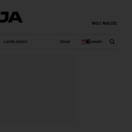
MOJ NALOG
SHOP
LEPŠI ŽIVOT
TECH