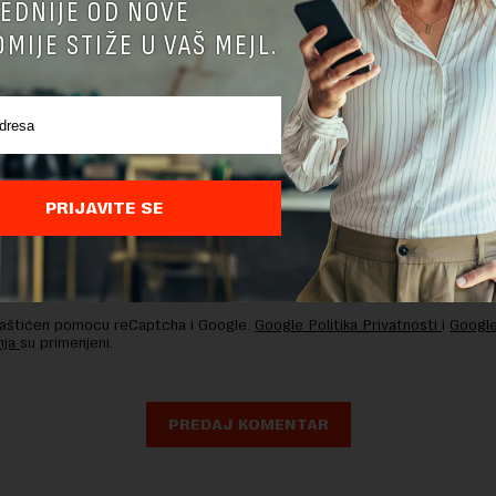
EDNIJE OD NOVE
MIJE STIŽE U VAŠ MEJL.
PRIJAVITE SE
nja komentara, molimo vas da se upoznate sa
pravilima komentarisanja i p
ja sajta.
 zaštićen pomocu reCaptcha i Google.
Google Politika Privatnosti
i
Google
nja
su primenjeni.