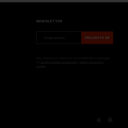
NEWSLETTER
PRIJAVITE SE
Ova stranica je zaštićena sa reCAPTCHA i primenjuju
se
Google Politika privatnosti
i
Uslovi korišćenja
usluge