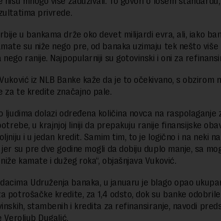
 nisu mnogo više zaduživali. To govori o lošem standardu, a
zultatima privrede.
rbije u bankama drže oko devet milijardi evra, ali, iako ba
amate su niže nego pre, od banaka uzimaju tek nešto više
nego ranije. Najpopularniji su gotovinski i oni za refinansi
 Vuković iz NLB Banke kaže da je to očekivano, s obzirom 
 za te kredite značajno pale.
o ljudima dolazi određena količina novca na raspolaganje 
potrebe, u krajnjoj liniji da prepakuju ranije finansijske ob
ljniju i u jedan kredit. Samim tim, to je logično i na neki na
 jer su pre dve godine mogli da dobiju duplo manje, sa mo
 niže kamate i dužeg roka“, objašnjava Vuković.
acima Udruženja banaka, u januaru je blago opao ukupa
a potrošačke kredite, za 1,4 odsto, dok su banke odobril
vinskih, stambenih i kredita za refinansiranje, navodi pred
e Veroljub Dugalić.