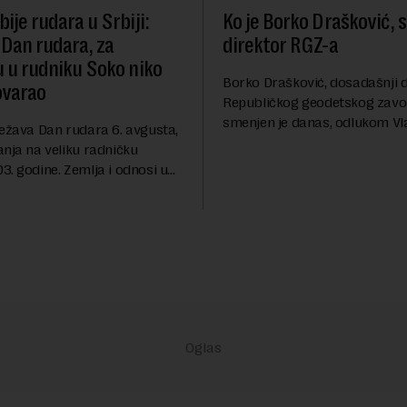
ije rudara u Srbiji:
Ko je Borko Drašković, 
 Dan rudara, za
direktor RGZ-a
u u rudniku Soko niko
Borko Drašković, dosadašnji d
ovarao
Republičkog geodetskog zavo
smenjen je danas, odlukom Vl
ležava Dan rudara 6. avgusta,
Srbije.On je na ovoj funkciji p
anja na veliku radničku
godina. Preciznije, on je 23. jul
. godine. Zemlja i odnosi u
izabran za v.d. di...
a su se nekoliko puta
sali, a sektor rudarstva danas
velike r...