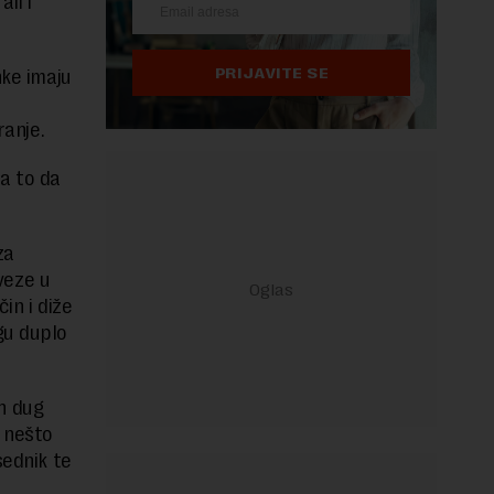
li i
PRIJAVITE SE
nke imaju
ranje.
na to da
za
aveze u
čin i diže
gu duplo
n dug
e nešto
sednik te