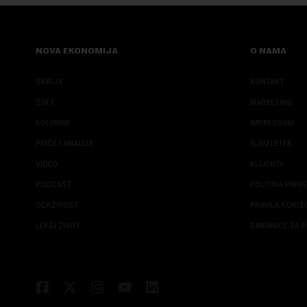
NOVA EKONOMIJA
O NAMA
SRBIJA
KONTAKT
SVET
MARKETING
KOLUMNE
IMPRESSUM
PRIČE I ANALIZE
NJUZLETER
VIDEO
KLIJENTI
PODCAST
POLITIKA PRIV
ODRŽIVOST
PRAVILA KORI
LEPŠI ŽIVOT
SMERNICE ZA P