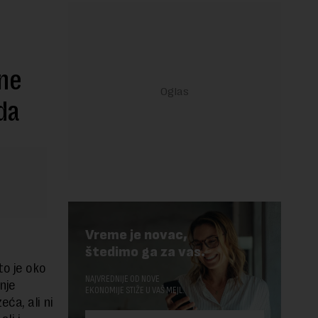
 ne
da
Vreme je novac,
štedimo ga za vas.
to je oko
NAJVREDNIJE OD NOVE
nje
EKONOMIJE STIŽE U VAŠ MEJL.
ća, ali ni