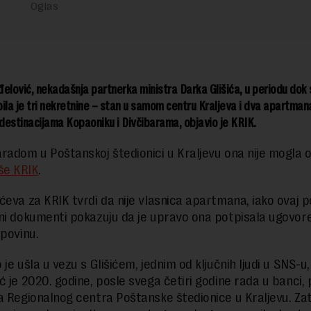
elović, nekadašnja partnerka ministra Darka Glišića, u periodu dok s
ila je tri nekretnine – stan u samom centru Kraljeva i dva apartman
 destinacijama Kopaoniku i Divčibarama, objavio je KRIK.
radom u Poštanskoj štedionici u Kraljevu ona nije mogla 
še KRIK
.
ćeva za KRIK tvrdi da nije vlasnica apartmana, iako ovaj p
ni dokumenti pokazuju da je upravo ona potpisala ugovor
upovinu.
je ušla u vezu s Glišićem, jednim od ključnih ljudi u SNS-u,
ć je 2020. godine, posle svega četiri godine rada u banci,
a Regionalnog centra Poštanske štedionice u Kraljevu. Zat