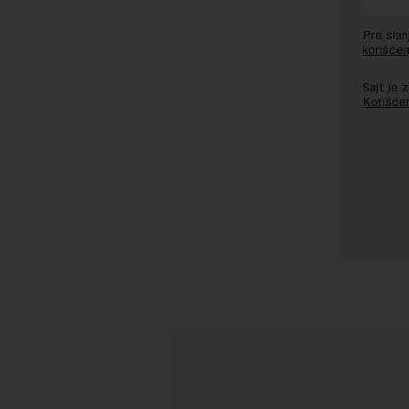
Pre sla
korišćen
Sajt je
Korišće