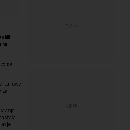
u bili
a na
ovo da
ortal piše
e za
 Marija
 postala
im je