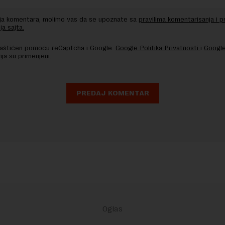
nja komentara, molimo vas da se upoznate sa
pravilima komentarisanja i p
ja sajta.
 zaštićen pomocu reCaptcha i Google.
Google Politika Privatnosti
i
Google
nja
su primenjeni.