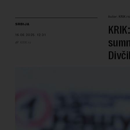
Autor: KRIK.rs
SRBIJA
KRIK:
16.06.2025.
12:31
sumnj
KRIK.rs
Divč