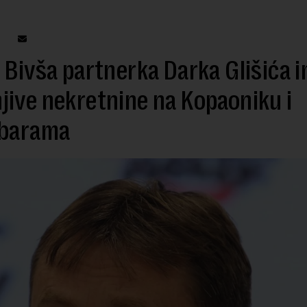
 Bivša partnerka Darka Glišića 
ive nekretnine na Kopaoniku i
ibarama