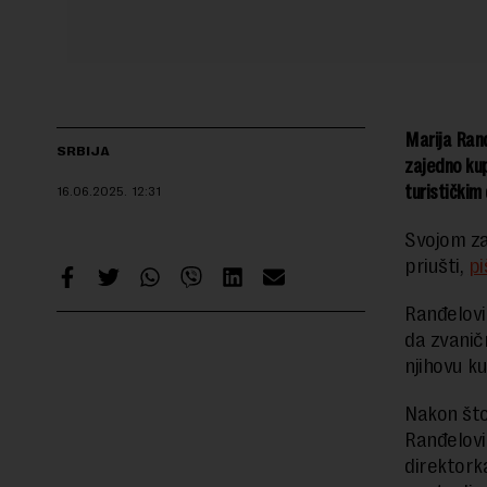
Marija Ranđ
SRBIJA
zajedno kup
turističkim
16.06.2025.
12:31
Svojom za
priušti,
pi
Ranđelovi
da zvanič
njihovu k
Nakon što 
Ranđelovi
direktork