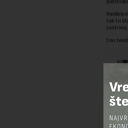
postavlje
Ranđelović
čak tri st
centrima,
Ceo tekst
Vr
šte
NAJVR
EKONO