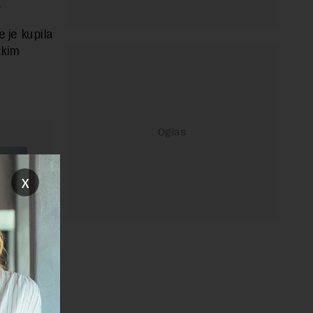
.
e je kupila
čkim
x