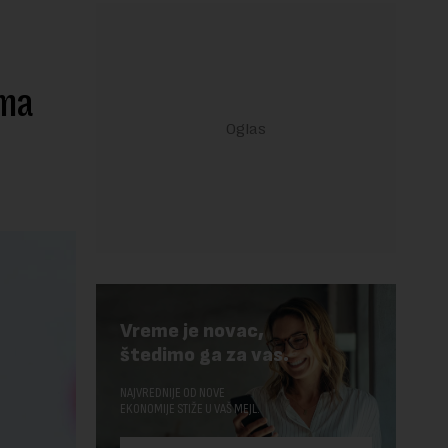
ima
Vreme je novac,
štedimo ga za vas.
NAJVREDNIJE OD NOVE
EKONOMIJE STIŽE U VAŠ MEJL.