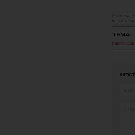
Preuzimanje 
ka izvornom
TEMA:
DARKO GLIŠ
OSTAVI