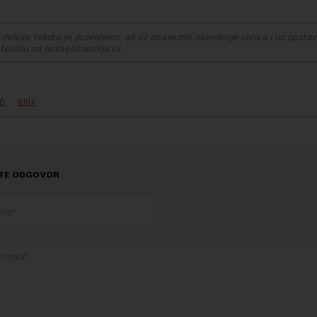
delova teksta je dozvoljeno, ali uz obavezno navođenje izvora i uz postavl
 tekstu na novaekonomija.rs
IĆ
KRIK
TE ODGOVOR