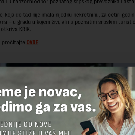
na i u nadzorni odbor poznatog srpskog prevoznika Lasta
, koja do tad nije imala nijednu nekretninu, za četiri godin
ana – u gradu u kojem živi, ali i u poznatim srpskim turisti
 otkriva KRIK.
 pročitajte
OVDE
.
eme je novac,
dimo ga za vas.
EDNIJE OD NOVE
MIJE STIŽE U VAŠ MEJL.