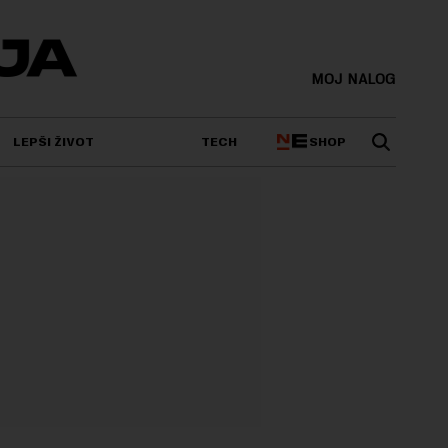
MOJ NALOG
SHOP
LEPŠI ŽIVOT
TECH