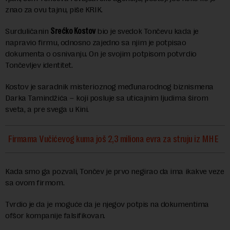
znao za ovu tajnu, piše KRIK.
Surduličanin
Srećko Kostov
bio je svedok Tončevu kada je
napravio firmu, odnosno zajedno sa njim je potpisao
dokumenta o osnivanju. On je svojim potpisom potvrdio
Tončevljev identitet.
Kostov je saradnik misterioznog međunarodnog biznismena
Darka Tamindžića – koji posluje sa uticajnim ljudima širom
sveta, a pre svega u Kini.
Firmama Vučićevog kuma još 2,3 miliona evra za struju iz MHE
Kada smo ga pozvali, Tončev je prvo negirao da ima ikakve veze
sa ovom firmom.
Tvrdio je da je moguće da je njegov potpis na dokumentima
ofšor kompanije falsifikovan.