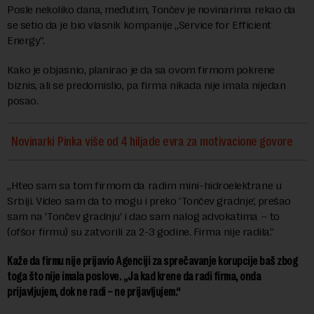
Posle nekoliko dana, međutim, Tončev je novinarima rekao da
se setio da je bio vlasnik kompanije „Service for Efficient
Energy“.
Kako je objasnio, planirao je da sa ovom firmom pokrene
biznis, ali se predomislio, pa firma nikada nije imala nijedan
posao.
Novinarki Pinka više od 4 hiljade evra za motivacione govore
„Hteo sam sa tom firmom da radim mini-hidroelektrane u
Srbiji. Video sam da to mogu i preko ‘Tončev gradnje’, prešao
sam na ‘Tončev gradnju’ i dao sam nalog advokatima – to
(ofšor firmu) su zatvorili za 2-3 godine. Firma nije radila.“
Kaže da firmu nije prijavio Agenciji za sprečavanje korupcije baš zbog
toga što nije imala poslove. „Ja kad krene da radi firma, onda
prijavljujem, dok ne radi – ne prijavljujem.“