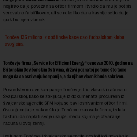
negirao da je povezan sa ofšor firmom i tvrdio da mu je potpis
verovatno falsifikovan, ali se nekoliko dana kasnije setio da je
ipak bio njen vlasnik.
Tončev 136 miliona iz opštinske kase dao fudbalskom klubu
svog sina
Tončev je firmu „Service for Efficient Energy“ osnovao 2010. godine na
Britanskim Devičanskim Ostrvima, državi poznatoj po tome što tamo
mogu da se osnivauju kompanije, a da njihov vlasnik bude sakriven.
Posredstvom ove kompanije Tončev je bio vlasnik i računa u
Švajcarskoj, kako se zaključuje iz dokumenata procurelih iz
švajcarske agencije SFM koja se bavi osnivanjem ofšor firmi.
Ova agencija je, nakon što je Tončevu osnovala firmu, izdala
fakturu da naplati svoje usluge, među kojima je otvaranje
računa u ovoj zemlji.
Ipak, sem Tončeva i švajcarske agencije, postoji još neko ko je