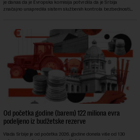
je danas da je Evropska komisija potvrdila da je Srbija
značajno unapredila sistem službenih kontrola bezbednosti
hrane biljnog porekla, te da k...
Od početka godine (barem) 122 miliona evra
podeljeno iz budžetske rezerve
Vlada Srbije je od početka 2026. godine donela više od 130