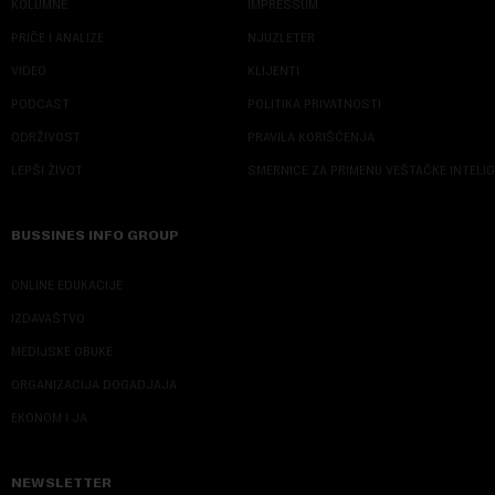
KOLUMNE
IMPRESSUM
PRIČE I ANALIZE
NJUZLETER
VIDEO
KLIJENTI
PODCAST
POLITIKA PRIVATNOSTI
ODRŽIVOST
PRAVILA KORIŠĆENJA
LEPŠI ŽIVOT
SMERNICE ZA PRIMENU VEŠTAČKE INTELI
BUSSINES INFO GROUP
ONLINE EDUKACIJE
IZDAVAŠTVO
MEDIJSKE OBUKE
ORGANIZACIJA DOGADJAJA
EKONOM I JA
NEWSLETTER