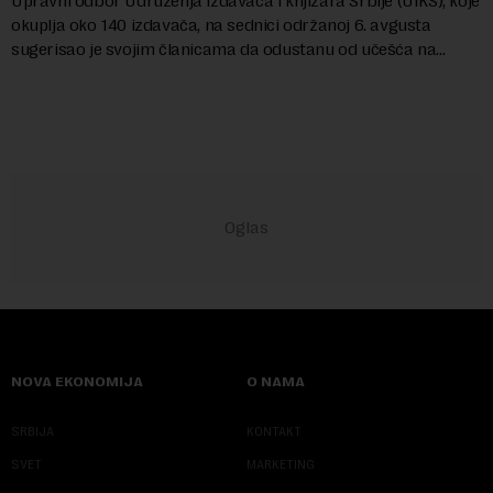
Upravni odbor Udruženja izdavača i knjižara Srbije (UIKS), koje
okuplja oko 140 izdavača, na sednici održanoj 6. avgusta
sugerisao je svojim članicama da odustanu od učešća na
predstojećem Sajmu knjiga. Vrem...
NOVA EKONOMIJA
O NAMA
SRBIJA
KONTAKT
SVET
MARKETING