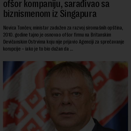
ofšor kompaniju, sarađivao sa
biznismenom iz Singapura
Novica Tončev, ministar zadužen za razvoj siromašnih opština,
2010. godine tajno je osnovao ofšor firmu na Britanskim
Devičanskim Ostrvima koju nije prijavio Agenciji za sprečavanje
korupcije – iako je to bio dužan da ...