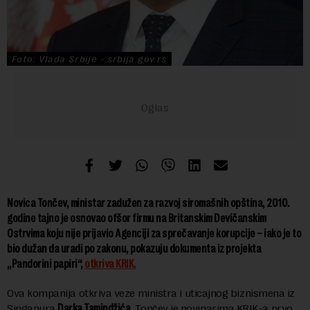
Foto: Vlada Srbije - srbija.gov.rs
Novica Tončev, ministar zadužen za razvoj siromašnih opština, 2010.
godine tajno je osnovao ofšor firmu na Britanskim Devičanskim
Ostrvima koju nije prijavio Agenciji za sprečavanje korupcije – iako je to
bio dužan da uradi po zakonu, pokazuju dokumenta iz projekta
„Pandorini papiri“,
otkriva KRIK.
Ova kompanija otkriva veze ministra i uticajnog biznismena iz
Singapura
Darka Tamindžića.
Tončev je novinarima KRIK-a prvo