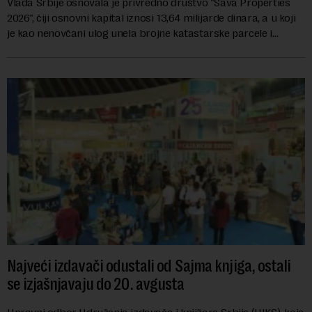
Vlada Srbije osnovala je privredno društvo "Sava Properties
2026", čiji osnovni kapital iznosi 13,64 milijarde dinara, a u koji
je kao nenovčani ulog unela brojne katastarske parcele i
objekte u okviru kompl...
Najveći izdavači odustali od Sajma knjiga, ostali
se izjašnjavaju do 20. avgusta