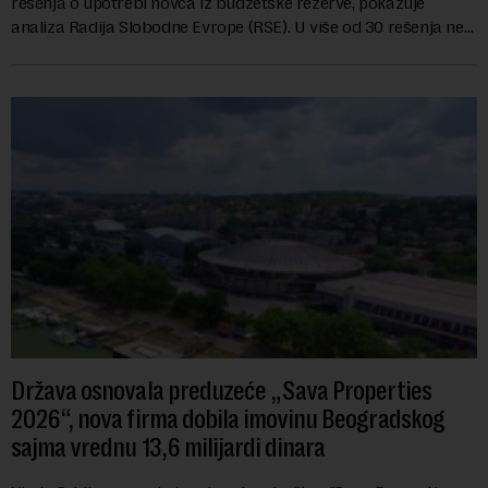
rešenja o upotrebi novca iz budžetske rezerve, pokazuje
analiza Radija Slobodne Evrope (RSE). U više od 30 rešenja ne
navodi se tačan iznos koji će ...
Država osnovala preduzeće „Sava Properties
2026“, nova firma dobila imovinu Beogradskog
sajma vrednu 13,6 milijardi dinara