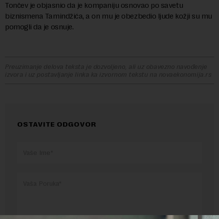
Tončev je objasnio da je kompaniju osnovao po savetu
biznismena Tamindžića, a on mu je obezbedio ljude kožji su mu
pomogli da je osnuje.
Preuzimanje delova teksta je dozvoljeno, ali uz obavezno navođenje
izvora i uz postavljanje linka ka izvornom tekstu na novaekonomija.rs
OSTAVITE ODGOVOR