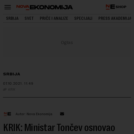
SHOP
SRBIJA
SVET
PRIČE I ANALIZE
SPECIJALI
PRESS AKADEMIJA
SRBIJA
07.10.2021.
11:49
KRIK
Autor: Nova Ekonomija
KRIK: Ministar Tončev osnovao