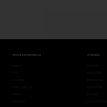
NOVA EKONOMIJA
O NAMA
SRBIJA
KONTAKT
SVET
MARKETING
KOLUMNE
IMPRESSUM
PRIČE I ANALIZE
NJUZLETER
VIDEO
KLIJENTI
PODCAST
POLITIKA PRIV