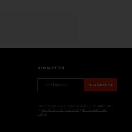
NEWSLETTER
PRIJAVITE SE
Ova stranica je zaštićena sa reCAPTCHA i primenjuju
se
Google Politika privatnosti
i
Uslovi korišćenja
usluge