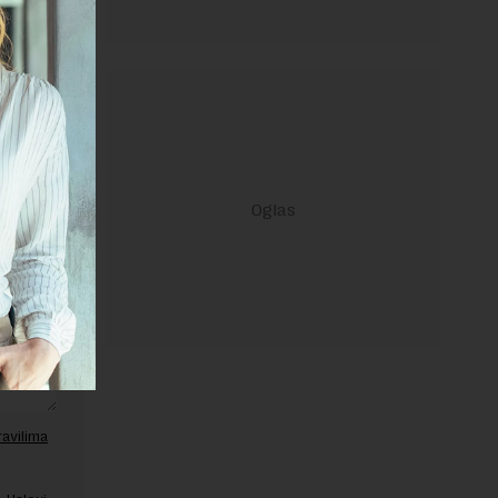
janje linka
ravilima