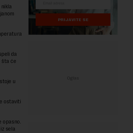
 nikla
uljanom
PRIJAVITE SE
emperatura
speli da
 šta će
stoje u
 ostaviti
će opasno.
iz sela