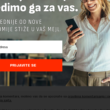
dimo ga za vas.
delova teksta je dozvoljeno, ali uz obavezno navođenje izvora i uz postavl
 tekstu na novaekonomija.rs
EDNIJE OD NOVE
MIJE STIŽE U VAŠ MEJL.
TE ODGOVOR
PRIJAVITE SE
nja komentara, molimo vas da se upoznate sa
pravilima komentarisanja i p
ja sajta.