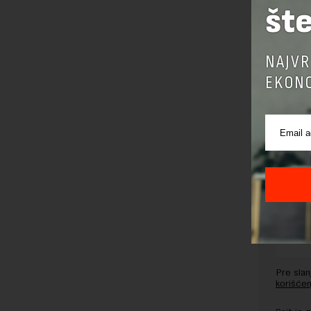
šte
Preuzimanje 
ka izvornom
NAJVR
EKONO
OSTAVI
Pre sla
korišćen