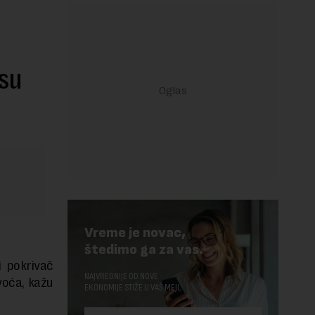
isu
Vreme je novac,
štedimo ga za vas.
i pokrivač
NAJVREDNIJE OD NOVE
voća, kažu
EKONOMIJE STIŽE U VAŠ MEJL.