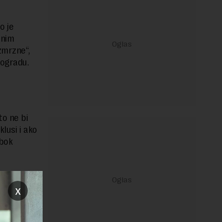
o je
dnim
zmrzne“,
eogradu.
to ne bi
klusi i ako
ubok
rature, a
će, a
x