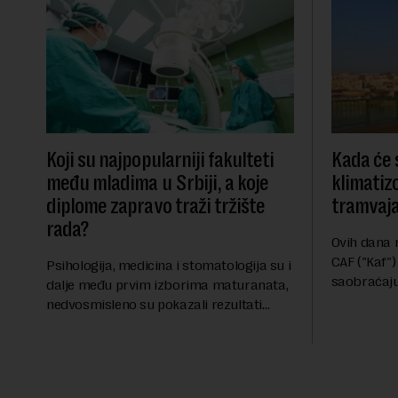
Koji su najpopularniji fakulteti
Kada će 
među mladima u Srbiji, a koje
klimatiz
diplome zapravo traži tržište
tramvaja
rada?
Ovih dana 
CAF ("Kaf"
Psihologija, medicina i stomatologija su i
saobraćaju
dalje među prvim izborima maturanata,
na stara vo
nedvosmisleno su pokazali rezultati
za Novu ek
prvog upisnog roka na fakultetima ove
GSP i Centr.
godine. Veliko interesovanje beleže i FON
i Ekonomsk...