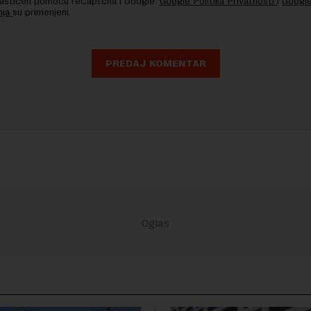
 zaštićen pomocu reCaptcha i Google.
Google Politika Privatnosti
i
Google
nja
su primenjeni.