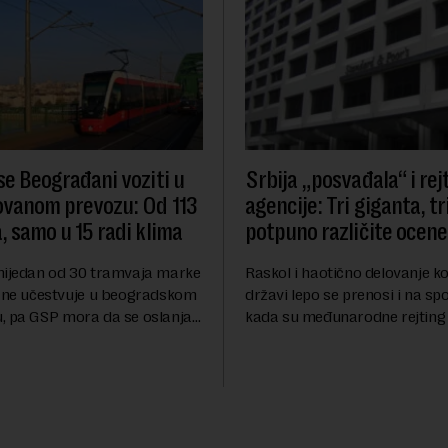
se Beograđani voziti u
Srbija „posvađala“ i rej
ovanom prevozu: Od 113
agencije: Tri giganta, tr
, samo u 15 radi klima
potpuno različite ocene
nijedan od 30 tramvaja marke
Raskol i haotično delovanje ko
) ne učestvuje u beogradskom
državi lepo se prenosi i na sp
, pa GSP mora da se oslanja
kada su međunarodne rejting 
zila bez klima uređaja, kažu
ekonomske institucije u pitanj
onomiju iz Sindikata Centar –
sveta uvozimo inflaciju, robu l
..
kvalitet...