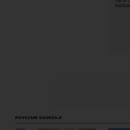
Sajt je
Korišće
POVEZANI SADRŽAJI