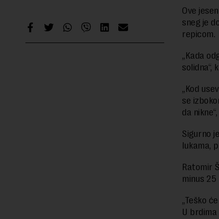
Ove jesen
sneg je do
repicom.
„Kada odg
solidna“,
„Kod useva
se izboko
da nikne“,
Sigurno je
lukama, p
Ratomir Š
minus 25 
„Teško će
U brdima š