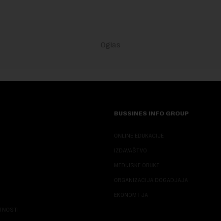
BUSSINES INFO GROUP
ONLINE EDUKACIJE
IZDAVAŠTVO
MEDIJSKE OBUKE
ORGANIZACIJA DOGADJAJA
EKONOM I JA
ATNOSTI