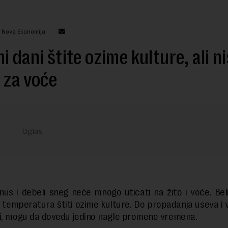
: Nova Ekonomija
i dani štite ozime kulture, ali n
 za voće
nus i debeli sneg neće mnogo uticati na žito i voće. Bel
h temperatura štiti ozime kulture. Do propadanja useva i 
i, mogu da dovedu jedino nagle promene vremena.