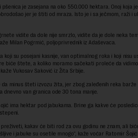
i pšenica je zasejana na oko 550.000 hektara. Onoj koja je
brodošao jer je štiti od mraza. Isto je i sa ječmom, raži i 
rnete vidite da dole nije smrzlo, vidite da je dole neka t
 kaže Milan Pogrmić, poljoprivrednik iz Adaševaca.
 koji su posejani kasnije, van optimalnog roka i koji nisu u
re biće štete, a koliko moramo sačekati proleće da vidimo
 kaže Vukosav Saković iz Žita Srbije.
 da minus šteti izvozu žita, jer zbog zaleđenih reka barže 
a dnevno van granica ode 30 tona manje.
ojić ima hektar pod jabukama. Brine ga kakve će posledice
stepeni.
 preživeti, kakav će biti rod za ovu godinu ne znam, ali bi
ljive i jabuke su osetile mnogo“, kaže voćar Ratomir Šojić 