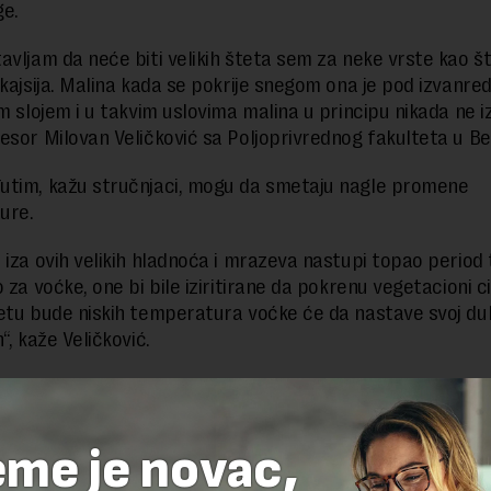
ge.
avljam da neće biti velikih šteta sem za neke vrste kao št
 kajsija. Malina kada se pokrije snegom ona je pod izvanre
im slojem i u takvim uslovima malina u principu nikada ne i
esor Milovan Veličković sa Poljoprivrednog fakulteta u B
tim, kažu stručnjaci, mogu da smetaju nagle promene
ure.
 iza ovih velikih hladnoća i mrazeva nastupi topao period 
 za voćke, one bi bile iziritirane da pokrenu vegetacioni ci
etu bude niskih temperatura voćke će da nastave svoj d
“, kaže Veličković.
 kažu stručnjaci, i što polen podnosi izuzetno niske tempe
grupisanjem u košnicama i stablima same brane od hladno
te kao hranu i agregat.
eme je novac,