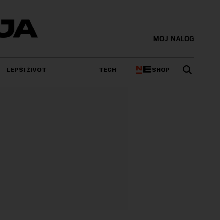
MOJ NALOG
SHOP
LEPŠI ŽIVOT
TECH