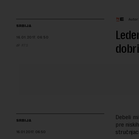
Autor
SRBIJA
Leden
16.01.2017.
06:50
dobri
RTS
Debeli mi
SRBIJA
pre niski
stručnjac
16.01.2017.
06:50