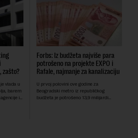
ting
Forbs: Iz budžeta najviše para
i
potrošeno na projekte EXPO i
, zašto?
Rafale, najmanje za kanalizaciju
je vlada u
U prvoj polovini ove godine za
olja, barem
Beogradski metro iz republičkog
agencije i
budžeta je potrošeno 13,9 milijardi
u. Mi od
dinara, za novi most preko Save 1,5
ošijeg
milijardi dinara, a za projekat centralnog
kanalizacionog sistema u Beog...