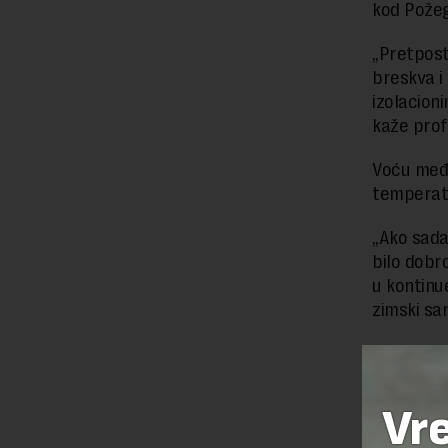
kod Pože
„Pretpost
breskva i
izolacion
kaže prof
Voću među
temperat
„Ako sada
bilo dobro
u kontinu
zimski san
Dobro je,
pčele se 
med koris
Vr