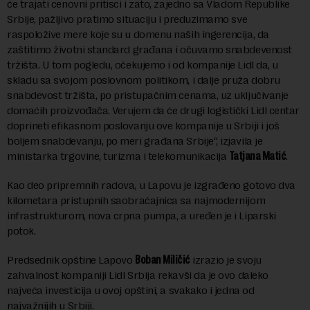
će trajati cenovni pritisci i zato, zajedno sa Vladom Republike
Srbije, pažljivo pratimo situaciju i preduzimamo sve
raspoložive mere koje su u domenu naših ingerencija, da
zaštitimo životni standard građana i očuvamo snabdevenost
tržišta. U tom pogledu, očekujemo i od kompanije Lidl da, u
skladu sa svojom poslovnom politikom, i dalje pruža dobru
snabdevost tržišta, po pristupačnim cenama, uz uključivanje
domaćih proizvođača. Verujem da će drugi logistički Lidl centar
doprineti efikasnom poslovanju ove kompanije u Srbiji i još
boljem snabdevanju, po meri građana Srbije“, izjavila je
ministarka trgovine, turizma i telekomunikacija
Tatjana Matić
.
Kao deo pripremnih radova, u Lapovu je izgrađeno gotovo dva
kilometara pristupnih saobraćajnica sa najmodernijom
infrastrukturom, nova crpna pumpa, a uređen je i Liparski
potok.
Predsednik opštine Lapovo
Boban Miličić
izrazio je svoju
zahvalnost kompaniji Lidl Srbija rekavši da je ovo daleko
najveća investicija u ovoj opštini, a svakako i jedna od
najvažnijih u Srbiji.