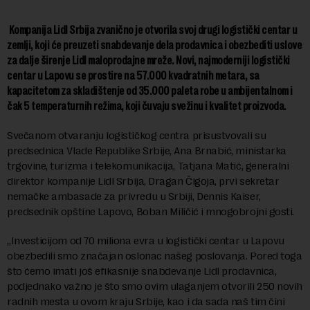
Kompanija Lidl Srbija zvanično je otvorila svoj drugi logistički centar u
zemlji, koji će preuzeti snabdevanje dela prodavnica i obezbediti uslove
za dalje širenje Lidl maloprodajne mreže. Novi, najmoderniji logistički
centar u Lapovu se prostire na 57.000 kvadratnih metara, sa
kapacitetom za skladištenje od 35.000 paleta robe u ambijentalnom i
čak 5 temperaturnih režima, koji čuvaju svežinu i kvalitet proizvoda.
Svečanom otvaranju logističkog centra prisustvovali su
predsednica Vlade Republike Srbije, Ana Brnabić, ministarka
trgovine, turizma i telekomunikacija, Tatjana Matić, generalni
direktor kompanije Lidl Srbija, Dragan Čigoja, prvi sekretar
nemačke ambasade za privredu u Srbiji, Dennis Kaiser,
predsednik opštine Lapovo, Boban Miličić i mnogobrojni gosti.
„Investicijom od 70 miliona evra u logistički centar u Lapovu
obezbedili smo značajan oslonac našeg poslovanja. Pored toga
što ćemo imati još efikasnije snabdevanje Lidl prodavnica,
podjednako važno je što smo ovim ulaganjem otvorili 250 novih
radnih mesta u ovom kraju Srbije, kao i da sada naš tim čini