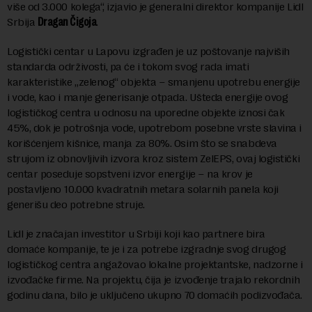
više od 3.000 kolega“, izjavio je generalni direktor kompanije Lidl
Srbija
Dragan Čigoja
.
Logistički centar u Lapovu izgrađen je uz poštovanje najviših
standarda održivosti, pa će i tokom svog rada imati
karakteristike „zelenog“ objekta – smanjenu upotrebu energije
i vode, kao i manje generisanje otpada. Ušteda energije ovog
logističkog centra u odnosu na uporedne objekte iznosi čak
45%, dok je potrošnja vode, upotrebom posebne vrste slavina i
korišćenjem kišnice, manja za 80%. Osim što se snabdeva
strujom iz obnovljivih izvora kroz sistem ZelEPS, ovaj logistički
centar poseduje sopstveni izvor energije – na krov je
postavljeno 10.000 kvadratnih metara solarnih panela koji
generišu deo potrebne struje.
Lidl je značajan investitor u Srbiji koji kao partnere bira
domaće kompanije, te je i za potrebe izgradnje svog drugog
logističkog centra angažovao lokalne projektantske, nadzorne i
izvođačke firme. Na projektu, čija je izvođenje trajalo rekordnih
godinu dana, bilo je uključeno ukupno 70 domaćih podizvođača.