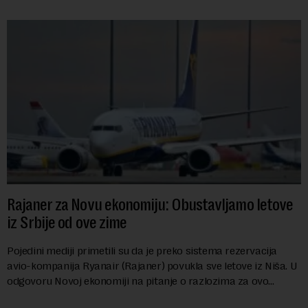
Rajaner za Novu ekonomiju: Obustavljamo letove
iz Srbije od ove zime
Pojedini mediji primetili su da je preko sistema rezervacija
avio-kompanija Ryanair (Rajaner) povukla sve letove iz Niša. U
odgovoru Novoj ekonomiji na pitanje o razlozima za ovo
povlačenje, ovaj avio-gigant...