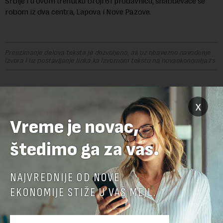
Srbije i u ovom trenutku broji 61 prodavnicu, snabdevaće se
robom iz dva centra, Lapova i Nove Pazove.
Preuzimanje delova teksta je dozvoljeno, ali uz obavezno navođenje
izvora i uz postavljanje linka ka izvornom tekstu na novaekonomija.rs
x
OSTAVITE ODGOVOR
Vreme je novac,
štedimo ga za vas.
NAJVREDNIJE OD NOVE
EKONOMIJE STIŽE U VAŠ MEJL.