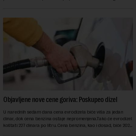
kao mera ublažavanja po...
Objavljene nove cene goriva: Poskupeo dizel
U narednih sedam dana cena evrodizela biće viša za jedan
dinar, dok cena benzina ostaje nepromenjena.Tako će evrodizel
koštati 227 dinara po litru. Cena benzina, kao i dosad, biće 202
dinara po litru. ...