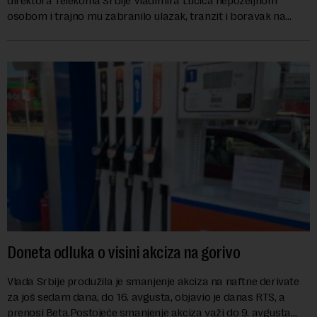
direktora Telekoma Srbije Vladimira Lučića nepoželjnom
osobom i trajno mu zabranilo ulazak, tranzit i boravak na
Kosovu, navodeći kao razlog njegove javn...
Doneta odluka o visini akciza na gorivo
Vlada Srbije produžila je smanjenje akciza na naftne derivate
za još sedam dana, do 16. avgusta, objavio je danas RTS, a
prenosi Beta.Postojeće smanjenje akciza važi do 9. avgusta