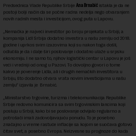
Predsednica Vlade Republike Srbije
Ana Brnabić
istakla je da ne
postoji bolji način da se počne radna nedelja nego otvaranjem
novih radnih mesta i investicijom, ovog puta u Lapovu.
„Nemačka je najveći investitor po broju projekata u Srbiji, a
kompanija Lidl Srbija dodatno investira u našu zemlju od 2018.
godine i uprkos svim izazovima koji su nakon toga došli,
odlučila je da i dalje širi poslovanje i dodatno ulaže u srpsku
ekonomiju. I ne samo to, njihov logistički centar u Lapovu je još
veći i vredniji od onog u Pazovi. To dovoljno govori o tome
kakvo je poverenje Lidla, ali i drugih nemačkih investitora u
Srbiju, što dodatno otvara vrata novim investicijama u našu
zemlju“ izjavila je Brnabić.
„Ministarstvo trgovine, turizma i telekomunikacija Republike
Srbije redovno komunicira sa svim trgovinskim lancima koji
posluju u Srbiji, kako bi se poslovanje odvijalo regularno a
potrošači imali zadovoljavajuću ponudu. To je posebno
značajno u vreme rastuće inflacije sa kojom se suočava gotovo
čitav svet, a posebno Evropa. Neizvesne su prognoze do kada