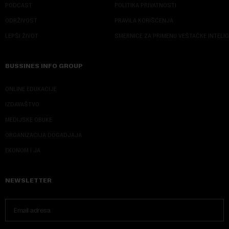
PODCAST
POLITIKA PRIVATNOSTI
ODRŽIVOST
PRAVILA KORIŠĆENJA
LEPŠI ŽIVOT
SMERNICE ZA PRIMENU VEŠTAČKE INTELI
BUSSINES INFO GROUP
ONLINE EDUKACIJE
IZDAVAŠTVO
MEDIJSKE OBUKE
ORGANIZACIJA DOGADJAJA
EKONOM I JA
NEWSLETTER