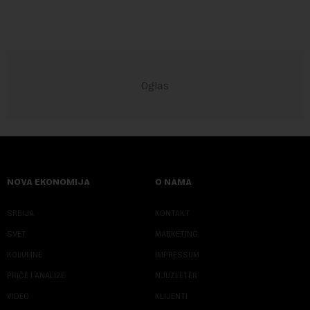
NOVA EKONOMIJA
O NAMA
SRBIJA
KONTAKT
SVET
MARKETING
KOLUMNE
IMPRESSUM
PRIČE I ANALIZE
NJUZLETER
VIDEO
KLIJENTI