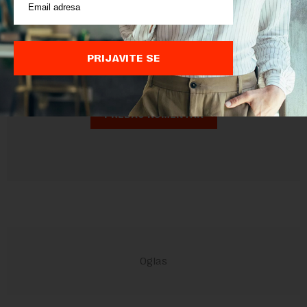
Pre slanja komentara, molimo vas da se upoznate sa
pravilima komentarisanja i pravilima korišćenja sajta.
Sajt je zaštićen pomocu reCaptcha i Google.
Google Politika
PRIJAVITE SE
Privatnosti
i
Google Uslovi Korišćenja
su primenjeni.