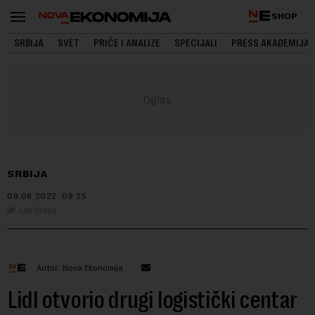
SHOP
SRBIJA
SVET
PRIČE I ANALIZE
SPECIJALI
PRESS AKADEMIJA
SRBIJA
09.08.2022.
09:25
Lidl Srbija
Autor: Nova Ekonomija
Lidl otvorio drugi logistički centar