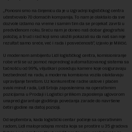
„Ponosni smo na činjenicu da je u izgradnji logističkog centra
učestvovalo 70 domaćih kompanija. To nam je olakšalo da sve
dozvole izdamo na vreme i samim tim da se projekat završi u
predviđenom roku. Sreću nam je doneo naš dobar geografski
položaj, a trud i rad koji smo uložili pokazali su da naš san nije
rezultat samo sreće, već i rada i posvećenosti“, izjavio je Miličić.
U modernom ambijentu Lidl logističkog centra, komisioniranje
robe vrši se uz pomoć naprednog automatizovanog sistema sa
tačnošću od 99%, viljuškari poseduju kamere koje osiguravaju
bezbednost na radu, a moderna komisiona vozila olakšavaju
upravljanje teretom. Uz konkurentne radne uslove i plaćen
svaki minut rada, Lidl Srbija zaposlenima na operativnim
pozicijama u Prodaji i Logistici prilikom zaposlenja ugovorom
unapred garantuje godišnja povećanja zarade do navršene
četiri godine na datoj poziciji.
Od septembra, kada logistički centar počinje sa operativnim
radom, Lidl maloprodajna mreža koja se prostire u 35 gradova