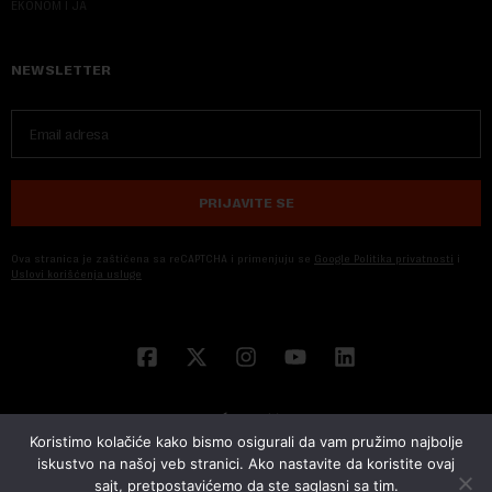
EKONOM I JA
NEWSLETTER
PRIJAVITE SE
Ova stranica je zaštićena sa reCAPTCHA i primenjuju se
Google Politika privatnosti
i
Uslovi korišćenja usluge
Koristimo kolačiće kako bismo osigurali da vam pružimo najbolje
iskustvo na našoj veb stranici. Ako nastavite da koristite ovaj
sajt, pretpostavićemo da ste saglasni sa tim.