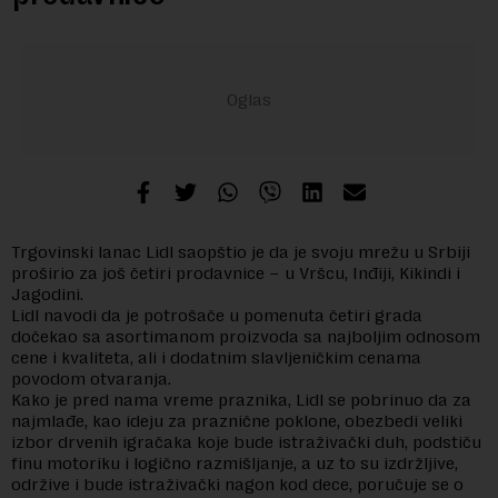
Trgovinski lanac Lidl saopštio je da je svoju mrežu u Srbiji
proširio za još četiri prodavnice – u Vršcu, Inđiji, Kikindi i
Jagodini.
Lidl navodi da je potrošače u pomenuta četiri grada
dočekao sa asortimanom proizvoda sa najboljim odnosom
cene i kvaliteta, ali i dodatnim slavljeničkim cenama
povodom otvaranja.
Kako je pred nama vreme praznika, Lidl se pobrinuo da za
najmlađe, kao ideju za praznične poklone, obezbedi veliki
izbor drvenih igračaka koje bude istraživački duh, podstiču
finu motoriku i logično razmišljanje, a uz to su izdržljive,
održive i bude istraživački nagon kod dece, poručuje se o