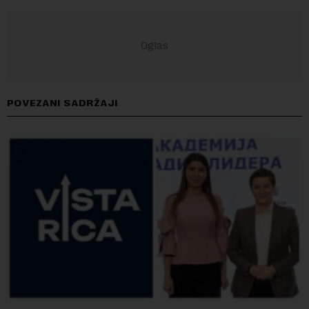
POVEZANI SADRŽAJI