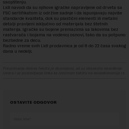
saopštenju.
Lidl navodi da su njihove igračke napravljene od drveta sa
FSC sertifikatom iz održive sadnje i da ispunjavaju najviše
standarde kvaliteta, dok su plastični elementi ili metalni
detalji pravljeni isključivo od materijala bez štetnih
materija. Igračke su bojene premazima sa lakovima bez
rastvarača i bojama na vodenoj osnovi, tako da su potpuno
bezbedne za decu.
Radno vreme svih Lidl prodavnica je od 8 do 22 časa svakog
dana u nedelji.
Preuzimanje delova teksta je dozvoljeno, ali uz obavezno navođenje
izvora i uz postavljanje linka ka izvornom tekstu na novaekonomija.rs
OSTAVITE ODGOVOR