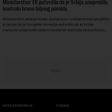
Ministarstvo: EK potvrdila da je Srbija unapredila
kontrolu hrane biljnog porekla
Ministarstvo poljoprivrede, šumarstva i vodoprivrede saopštilo
je danas da je Evropska komisija potvrdila da je Srbija
značajno unapredila sistem službenih kontrola bezbednosti
hrane biljnog porekla, te da k...
NOVA EKONOMIJA
O NAMA