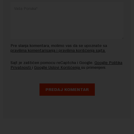
Pre slanja komentara, molimo vas da se upoznate sa
pravilima komentarisanja i pravilima korišćenja sajta.
Sajt je zaštićen pomocu reCaptcha i Google.
Google Politika
Privatnosti
i
Google Uslovi Korišćenja
su primenjeni.