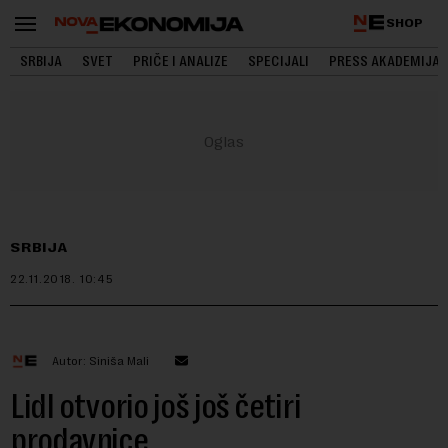
SHOP
SRBIJA
SVET
PRIČE I ANALIZE
SPECIJALI
PRESS AKADEMIJA
SRBIJA
22.11.2018.
10:45
Autor: Siniša Mali
Lidl otvorio još još četiri
prodavnice