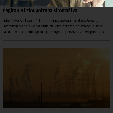
Inicijativa A11: Srbija država socijalne nepravde,
negiranje i zloupotreba siromaštva
Inicijative A 11 saopštila je danas, povodom obeležavanja
Svetskog dana siromašnih, da više od trećine stanovništva
Srbije teško sastavlja kraj s krajem i preživljava od plate do
plate.U saopštenju piše ...