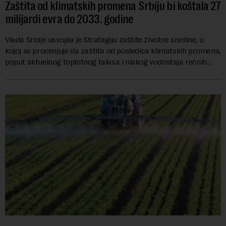
Zaštita od klimatskih promena Srbiju bi koštala 27
milijardi evra do 2033. godine
Vlada Srbije usvojila je Strategiju zaštite životne sredine, u
kojoj se procenjuje da zaštita od posledica klimatskih promena,
poput aktuelnog toplotnog talasa i niskog vodostaja rečnih
slivova, zahteva inve...