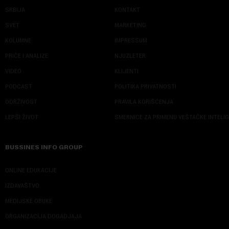
SRBIJA
KONTAKT
SVET
MARKETING
KOLUMNE
IMPRESSUM
PRIČE I ANALIZE
NJUZLETER
VIDEO
KLIJENTI
PODCAST
POLITIKA PRIVATNOSTI
ODRŽIVOST
PRAVILA KORIŠĆENJA
LEPŠI ŽIVOT
SMERNICE ZA PRIMENU VEŠTAČKE INTELI
BUSSINES INFO GROUP
ONLINE EDUKACIJE
IZDAVAŠTVO
MEDIJSKE OBUKE
ORGANIZACIJA DOGADJAJA