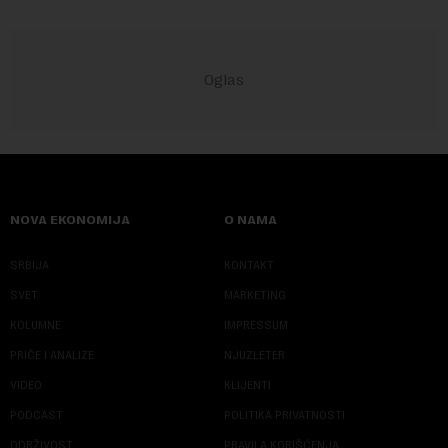
NOVA EKONOMIJA
O NAMA
SRBIJA
KONTAKT
SVET
MARKETING
KOLUMNE
IMPRESSUM
PRIČE I ANALIZE
NJUZLETER
VIDEO
KLIJENTI
PODCAST
POLITIKA PRIVATNOSTI
ODRŽIVOST
PRAVILA KORIŠĆENJA