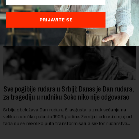
PRIJAVITE SE
Sve pogibije rudara u Srbiji: Danas je Dan rudara,
za tragediju u rudniku Soko niko nije odgovarao
Srbija obeležava Dan rudara 6. avgusta, u znak sećanja na
veliku radničku pobedu 1903. godine. Zemlja i odnosi u njoj od
tada su se nekoliko puta transformisali, a sektor rudarstva
danas karakterišu velike r...