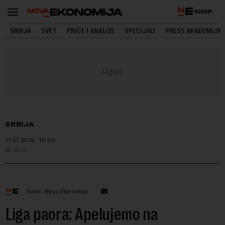
SHOP
SRBIJA
SVET
PRIČE I ANALIZE
SPECIJALI
PRESS AKADEMIJA
SRBIJA
17.07.2016.
15:50
Beta
Autor: Nova Ekonomija
Liga paora: Apelujemo na