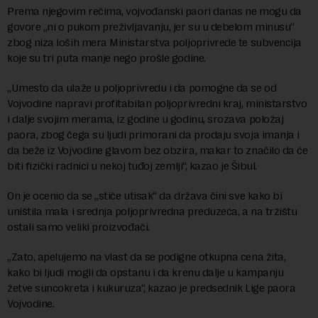
Prema njegovim rečima, vojvođanski paori danas ne mogu da
govore „ni o pukom preživljavanju, jer su u debelom minusu“
zbog niza loših mera Ministarstva poljoprivrede te subvencija
koje su tri puta manje nego prošle godine.
„Umesto da ulaže u poljoprivredu i da pomogne da se od
Vojvodine napravi profitabilan poljoprivredni kraj, ministarstvo
i dalje svojim merama, iz godine u godinu, srozava položaj
paora, zbog čega su ljudi primorani da prodaju svoja imanja i
da beže iz Vojvodine glavom bez obzira, makar to značilo da će
biti fizički radnici u nekoj tuđoj zemlji“, kazao je Šibul.
On je ocenio da se „stiče utisak“ da država čini sve kako bi
uništila mala i srednja poljoprivredna preduzeća, a na tržištu
ostali samo veliki proizvođači.
„Zato, apelujemo na vlast da se podigne otkupna cena žita,
kako bi ljudi mogli da opstanu i da krenu dalje u kampanju
žetve suncokreta i kukuruza“, kazao je predsednik Lige paora
Vojvodine.