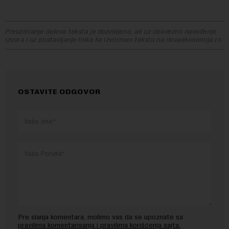
Preuzimanje delova teksta je dozvoljeno, ali uz obavezno navođenje
izvora i uz postavljanje linka ka izvornom tekstu na novaekonomija.rs
OSTAVITE ODGOVOR
Pre slanja komentara, molimo vas da se upoznate sa
pravilima komentarisanja i pravilima korišćenja sajta.