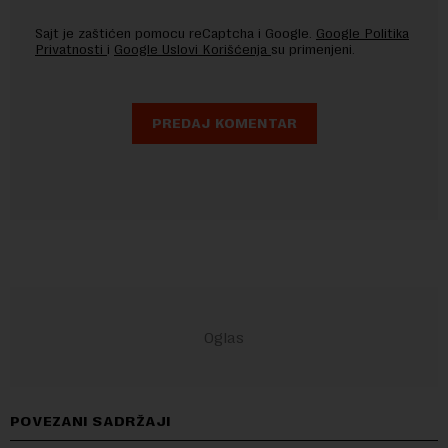
Sajt je zaštićen pomocu reCaptcha i Google.
Google Politika
Privatnosti
i
Google Uslovi Korišćenja
su primenjeni.
POVEZANI SADRŽAJI