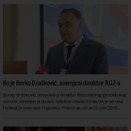
Ko je Borko Drašković, smenjeni direktor RGZ-a
Borko Drašković, dosadašnji direktor Republičkog geodetskog
zavoda, smenjen je danas, odlukom Vlade Srbije.On je na ovoj
funkciji proveo čak 11 godina. Preciznije, on je 23. jula 2015.
izabran za v.d. di...