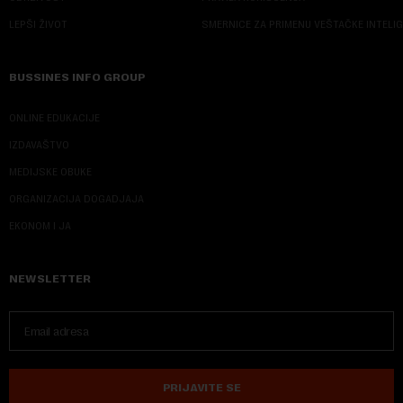
LEPŠI ŽIVOT
SMERNICE ZA PRIMENU VEŠTAČKE INTELI
BUSSINES INFO GROUP
ONLINE EDUKACIJE
IZDAVAŠTVO
MEDIJSKE OBUKE
ORGANIZACIJA DOGADJAJA
EKONOM I JA
NEWSLETTER
PRIJAVITE SE