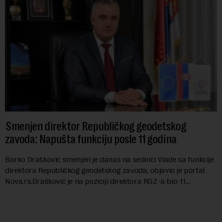
Smenjen direktor Republičkog geodetskog
zavoda: Napušta funkciju posle 11 godina
Borko Drašković smenjen je danas na sednici Vlade sa funkcije
direktora Republičkog geodetskog zavoda, objavio je portal
Nova.rs.Drašković je na poziciji direktora RGZ-a bio 11
godina.Kako piše Nova....