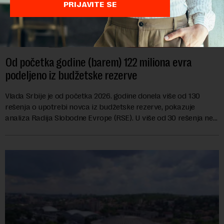
PRIJAVITE SE
Od početka godine (barem) 122 miliona evra
podeljeno iz budžetske rezerve
Vlada Srbije je od početka 2026. godine donela više od 130
rešenja o upotrebi novca iz budžetske rezerve, pokazuje
analiza Radija Slobodne Evrope (RSE). U više od 30 rešenja ne
navodi se tačan iznos koji će ...