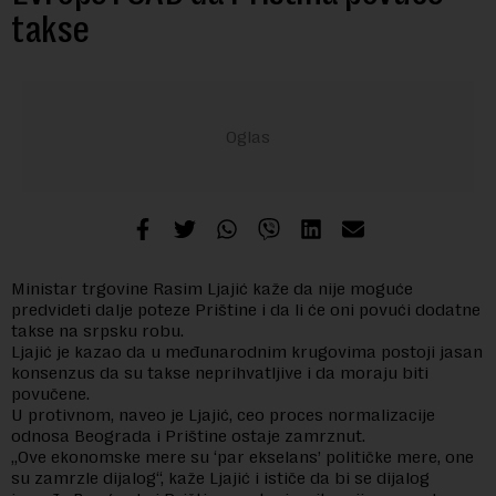
takse
Ministar trgovine Rasim Ljajić kaže da nije moguće
predvideti dalje poteze Prištine i da li će oni povući dodatne
takse na srpsku robu.
Ljajić je kazao da u međunarodnim krugovima postoji jasan
konsenzus da su takse neprihvatljive i da moraju biti
povučene.
U protivnom, naveo je Ljajić, ceo proces normalizacije
odnosa Beograda i Prištine ostaje zamrznut.
„Ove ekonomske mere su ‘par ekselans’ političke mere, one
su zamrzle dijalog“, kaže Ljajić i ističe da bi se dijalog