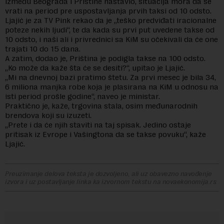
između Beograda i Prištine nastavio, situacija mora da se
vrati na period pre uspostavljanja prvih taksi od 10 odsto.
Ljajić je za TV Pink rekao da je „teško predviđati iracionalne
poteze nekih ljudi“, te da kada su prvi put uvedene takse od
10 odsto, i naši ali i privrednici sa KiM su očekivali da će one
trajati 10 do 15 dana.
A zatim, dodao je, Priština je podigla takse na 100 odsto.
„Ko može da kaže šta će se desiti?“, upitao je Ljajić.
„Mi na dnevnoj bazi pratimo štetu. Za prvi mesec je bila 34,
6 miliona manjka robe koja je plasirana na KiM u odnosu na
isti period prošle godine“, naveo je ministar.
Praktično je, kaže, trgovina stala, osim međunarodnih
brendova koji su izuzeti.
„Prete i da će njih staviti na taj spisak. Jedino ostaje
pritisak iz Evrope i Vašingtona da se takse povuku“, kaže
Ljajić.
Preuzimanje delova teksta je dozvoljeno, ali uz obavezno navođenje
izvora i uz postavljanje linka ka izvornom tekstu na novaekonomija.rs