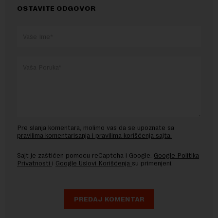
OSTAVITE ODGOVOR
Pre slanja komentara, molimo vas da se upoznate sa
pravilima komentarisanja i pravilima korišćenja sajta.
Sajt je zaštićen pomocu reCaptcha i Google.
Google Politika
Privatnosti
i
Google Uslovi Korišćenja
su primenjeni.