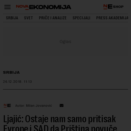
SHOP
SRBIJA
SVET
PRIČE I ANALIZE
SPECIJALI
PRESS AKADEMIJA
SRBIJA
26.12.2018.
11:13
Autor: Milan Jovanović
Ljajić: Ostaje nam samo pritisak
Evrope i SAD da Priština povuče