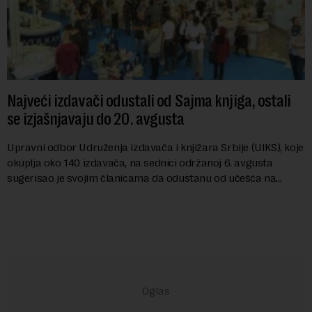
Najveći izdavači odustali od Sajma knjiga, ostali
se izjašnjavaju do 20. avgusta
Upravni odbor Udruženja izdavača i knjižara Srbije (UIKS), koje
okuplja oko 140 izdavača, na sednici održanoj 6. avgusta
sugerisao je svojim članicama da odustanu od učešća na
predstojećem Sajmu knjiga. Vrem...