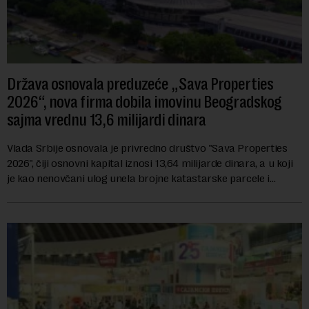
Država osnovala preduzeće „Sava Properties
2026“, nova firma dobila imovinu Beogradskog
sajma vrednu 13,6 milijardi dinara
Vlada Srbije osnovala je privredno društvo "Sava Properties
2026", čiji osnovni kapital iznosi 13,64 milijarde dinara, a u koji
je kao nenovčani ulog unela brojne katastarske parcele i
objekte u okviru kompl...