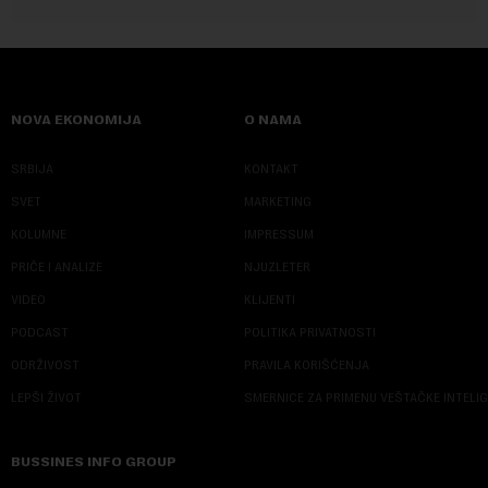
NOVA EKONOMIJA
O NAMA
SRBIJA
KONTAKT
SVET
MARKETING
KOLUMNE
IMPRESSUM
PRIČE I ANALIZE
NJUZLETER
VIDEO
KLIJENTI
PODCAST
POLITIKA PRIVATNOSTI
ODRŽIVOST
PRAVILA KORIŠĆENJA
LEPŠI ŽIVOT
SMERNICE ZA PRIMENU VEŠTAČKE INTELI
BUSSINES INFO GROUP