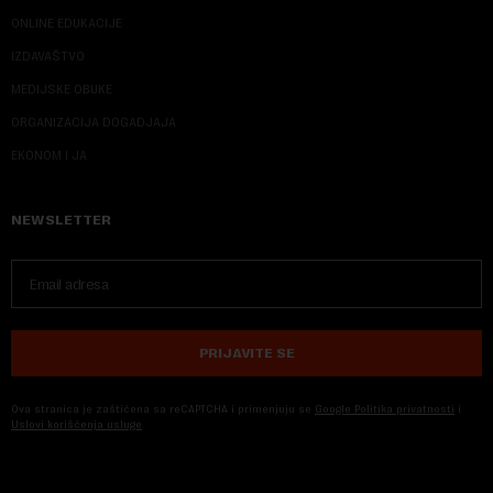
ONLINE EDUKACIJE
IZDAVAŠTVO
MEDIJSKE OBUKE
ORGANIZACIJA DOGADJAJA
EKONOM I JA
NEWSLETTER
PRIJAVITE SE
Ova stranica je zaštićena sa reCAPTCHA i primenjuju se
Google Politika privatnosti
i
Uslovi korišćenja usluge