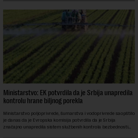
Ministarstvo: EK potvrdila da je Srbija unapredila
kontrolu hrane biljnog porekla
Ministarstvo poljoprivrede, šumarstva i vodoprivrede saopštilo
je danas da je Evropska komisija potvrdila da je Srbija
značajno unapredila sistem službenih kontrola bezbednosti
hrane biljnog porekla, te da k...