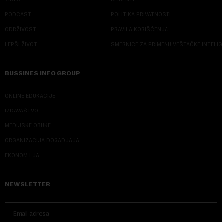
PODCAST
POLITIKA PRIVATNOSTI
ODRŽIVOST
PRAVILA KORIŠĆENJA
LEPŠI ŽIVOT
SMERNICE ZA PRIMENU VEŠTAČKE INTELI
BUSSINES INFO GROUP
ONLINE EDUKACIJE
IZDAVAŠTVO
MEDIJSKE OBUKE
ORGANIZACIJA DOGADJAJA
EKONOM I JA
NEWSLETTER