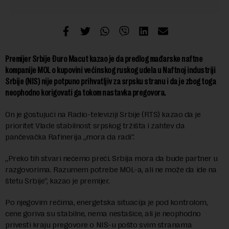
Premijer Srbije Đuro Macut kazao je da predlog mađarske naftne
kompanije MOL o kupovini većinskog ruskog udela u Naftnoj industriji
Srbije (NIS) nije potpuno prihvatljiv za srpsku stranu i da je zbog toga
neophodno korigovati ga tokom nastavka pregovora.
On je gostujući na Radio-televiziji Srbije (RTS) kazao da je
prioritet Vlade stabilnost srpskog tržišta i zahtev da
pančevačka Rafinerija „mora da radi“.
„Preko tih stvari nećemo preći. Srbija mora da bude partner u
razgovorima. Razumem potrebe MOL-a, ali ne može da ide na
štetu Srbije“, kazao je premijer.
Po njegovim rečima, energetska situacija je pod kontrolom,
cene goriva su stabilne, nema nestašice, ali je neophodno
privesti kraju pregovore o NIS-u pošto svim stranama