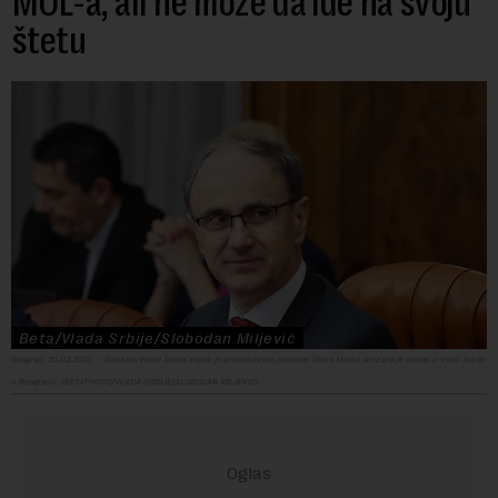
MOL-a, ali ne može da ide na svoju
štetu
Beta/Vlada Srbije/Slobodan Miljević
Beograd, 20.02.2026. – Sednica Vlade Srbije kojom je predsedavao premijer Djuro Macut odrzana je danas u Vladi Srbije
u Beogradu. (BETAPHOTO/VLADA SRBIJE/SLOBODAN MILJEVIC)