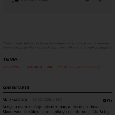
Preuzimanje delova teksta je dozvoljeno, ali uz obavezno navođenje
izvora i uz postavljanje linka ka izvornom tekstu na novaekonomija.rs
TEMA:
ĐURO MACUT
GASPROM
MOL
NAFTNA INDUSTRIJA SRBIJE
KOMENTAR(1)
Abrakadabra
08.05.2026. u 14:01
REPLY
Srbija u ovom slučaju nije ni kupac, a nije ni prodavac…
Sledstveno tim činjenicama, nikoga ne interesuje šta Srbija