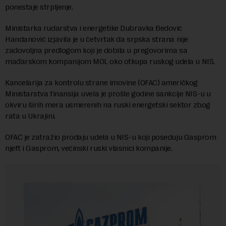
ponestaje strpljenje.
Ministarka rudarstva i energetike Dubravka Đedović
Handanović izjavila je u četvrtak da srpska strana nije
zadovoljna predlogom koji je dobila u pregovorima sa
mađarskom kompanijom MOL oko otkupa ruskog udela u NIS.
Kancelarija za kontrolu strane imovine (OFAC) američkog
Ministarstva finansija uvela je prošle godine sankcije NIS-u u
okviru širih mera usmerenih na ruski energetski sektor zbog
rata u Ukrajini.
OFAC je zatražio prodaju udela u NIS-u koji poseduju Gasprom
njeft i Gasprom, većinski ruski vlasnici kompanije.