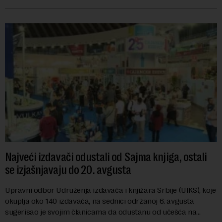
objekte u okviru kompl...
Najveći izdavači odustali od Sajma knjiga, ostali
se izjašnjavaju do 20. avgusta
Upravni odbor Udruženja izdavača i knjižara Srbije (UIKS), koje
okuplja oko 140 izdavača, na sednici održanoj 6. avgusta
sugerisao je svojim članicama da odustanu od učešća na