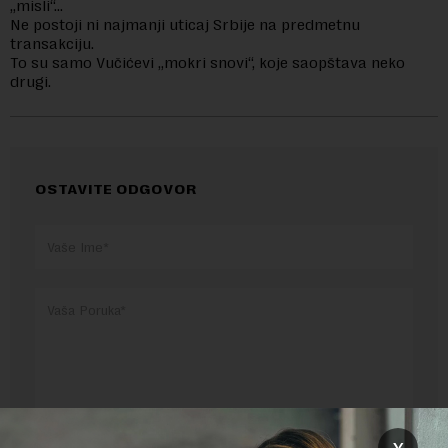
„misli“…
Ne postoji ni najmanji uticaj Srbije na predmetnu
transakciju.
To su samo Vučićevi „mokri snovi“, koje saopštava neko
drugi.
OSTAVITE ODGOVOR
Pre slanja komentara, molimo vas da se upoznate sa
x