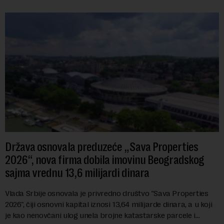
Država osnovala preduzeće „Sava Properties
2026“, nova firma dobila imovinu Beogradskog
sajma vrednu 13,6 milijardi dinara
Vlada Srbije osnovala je privredno društvo "Sava Properties
2026", čiji osnovni kapital iznosi 13,64 milijarde dinara, a u koji
je kao nenovčani ulog unela brojne katastarske parcele i