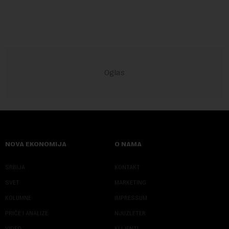
predstojećem Sajmu knjiga. Vrem...
NOVA EKONOMIJA
O NAMA
SRBIJA
KONTAKT
SVET
MARKETING
KOLUMNE
IMPRESSUM
PRIČE I ANALIZE
NJUZLETER
VIDEO
KLIJENTI