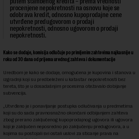
putem stambenog kredita – prema vrednosti
procenjene nepokretnosti na osnovu koje se
odobrava kredit, odnosno kupoprodajne cene
utvrđene predugovorom o prodaji
nepokretnosti, odnosno ugovorom o prodaji
nepokretnosti.
Kako se dodaje, komisija odlučuje po primljenim zahtevima najkasnije u
roku od 30 dana od prijema urednog zahteva i dokumentacije
Uredbom je kako se dodaje, omogućena je kupovina i stanova u
izgradnji koji su predbeleženi u katastar nepokretnosti bez
tereta, što je u dosadašnjim procesima otežavalo dobijanje
subvencija.
„Utvrđeno je i ponavljanje postupka odlučivanja u predmetima
koji su do sada pravnosnažno okončani odbijanjem zahteva
zbog prerano zaključenog kupoprodajnog ugovora ili ugovora
koji je zaključen neposredno po zaključenju predugovora, a u
kojima su postojali svi ostali uslovi za sticanje prava na