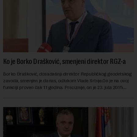
Ko je Borko Drašković, smenjeni direktor RGZ-a
Borko Drašković, dosadašnji direktor Republičkog geodetskog
zavoda, smenjen je danas, odlukom Vlade Srbije.On je na ovoj
funkciji proveo čak 11 godina. Preciznije, on je 23. jula 2015.
izabran za v.d. di...