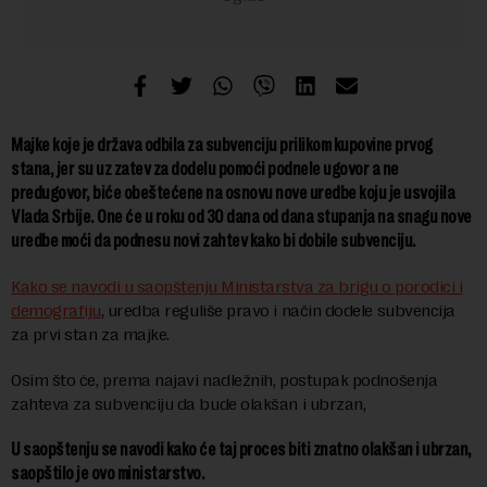
Majke koje je država odbila za subvenciju prilikom kupovine prvog
stana, jer su uz zatev za dodelu pomoći podnele ugovor a ne
predugovor, biće obeštećene na osnovu nove uredbe koju je usvojila
Vlada Srbije. One će u roku od 30 dana od dana stupanja na snagu nove
uredbe moći da podnesu novi zahtev kako bi dobile subvenciju.
Kako se navodi u saopštenju Ministarstva za brigu o porodici i
demografiju
, uredba reguliše pravo i način dodele subvencija
za prvi stan za majke.
Osim što će, prema najavi nadležnih, postupak podnošenja
zahteva za subvenciju da bude olakšan i ubrzan,
U saopštenju se navodi kako će taj proces biti znatno olakšan i ubrzan,
saopštilo je ovo ministarstvo.