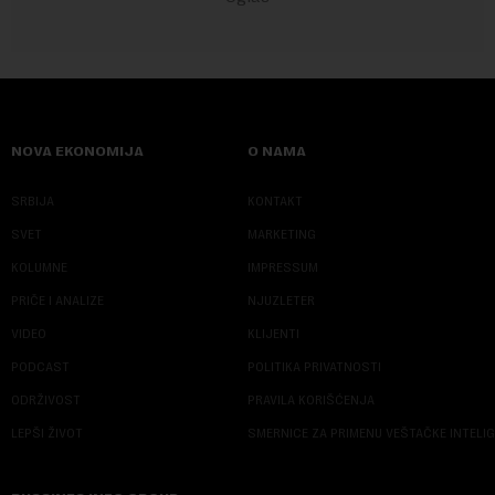
NOVA EKONOMIJA
O NAMA
SRBIJA
KONTAKT
SVET
MARKETING
KOLUMNE
IMPRESSUM
PRIČE I ANALIZE
NJUZLETER
VIDEO
KLIJENTI
PODCAST
POLITIKA PRIVATNOSTI
ODRŽIVOST
PRAVILA KORIŠĆENJA
LEPŠI ŽIVOT
SMERNICE ZA PRIMENU VEŠTAČKE INTELI