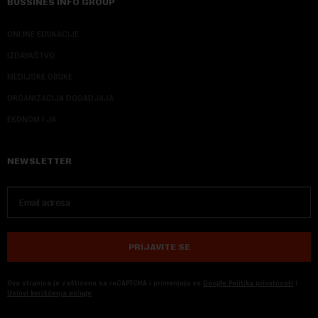
BUSSINES INFO GROUP
ONLINE EDUKACIJE
IZDAVAŠTVO
MEDIJSKE OBUKE
ORGANIZACIJA DOGADJAJA
EKONOM I JA
NEWSLETTER
PRIJAVITE SE
Ova stranica je zaštićena sa reCAPTCHA i primenjuju se
Google Politika privatnosti
i
Uslovi korišćenja usluge