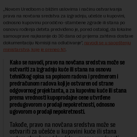
„Novom Uredbom o bližim uslovima i načinu ostvarivanja
prava na novčana sredstva za izgradnju, učešće u kupovini,
odnosno kupovinu porodično-stambene zgrade ili stana po
osnovu rođenja deteta predviđeno je, pored ostalog, da lokalne
samouprave najkasnije do 30 dana od prijema zahteva dostave
dokumentaciju Komisiji na odlučivanje“,
navodi se u saopštenju
ministarstva, koje je preneo N1
.
Kako se navodi, pravo na novčana sredstva može se
ostvariti za izgradnju kuće ili stana na osnovu
tehničkog opisa sa popisom radova i predmerom i
predračunom radova koji je ostvaren od strane
odgovornog projektanta, a za kupovinu kuće ili stana
prema vrednosti kupoprodajne cene utvrđene
predugovorom o prodaji nepokretnosti, odnosno
ugovorom o prodaji nepokretnosti.
Takođe, pravo na novčana sredstva može se
ostvariti za učešće u kupovini kuće ili stana