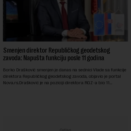
Smenjen direktor Republičkog geodetskog
zavoda: Napušta funkciju posle 11 godina
Borko Drašković smenjen je danas na sednici Vlade sa funkcije
direktora Republičkog geodetskog zavoda, objavio je portal
Nova.rs.Drašković je na poziciji direktora RGZ-a bio 11
godina.Kako piše Nova....