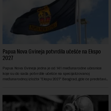
Papua Nova Gvineja potvrdila učešće na Ekspo
2027
Papua Nova Gvineja jedna je od 141 međunarodne učesnice
koje su do sada potvrdile učešće na specijalizovanoj
međunarodnoj izložbi "Ekspu 2027" Beograd, gde će predstaviti
i kao državu sa najvećom jezičkom ra...