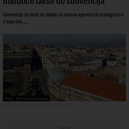
ubuduće lakše do subvencija
Subvencije će moći da dobiju na osnovu ugovora ili predugovora
o kupovini.......
Foto: Nova ekonomija
Beograd ponovo rapisao tender za uređenje nove zgrade Muzeja grada