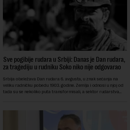
Sve pogibije rudara u Srbiji: Danas je Dan rudara,
za tragediju u rudniku Soko niko nije odgovarao
Srbija obeležava Dan rudara 6. avgusta, u znak sećanja na
veliku radničku pobedu 1903. godine. Zemlja i odnosi u njoj od
tada su se nekoliko puta transformisali, a sektor rudarstva
danas karakterišu velike r...