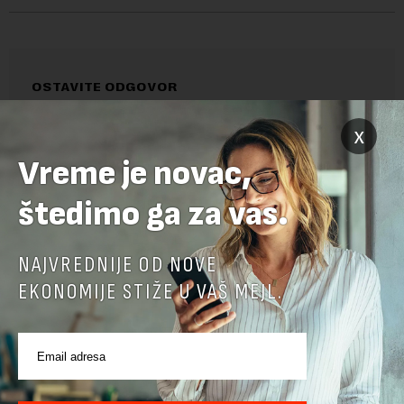
OSTAVITE ODGOVOR
x
Vreme je novac,
štedimo ga za vas.
NAJVREDNIJE OD NOVE
EKONOMIJE STIŽE U VAŠ MEJL.
Pre slanja komentara, molimo vas da se upoznate sa
pravilima komentarisanja i pravilima korišćenja sajta.
Sajt je zaštićen pomocu reCaptcha i Google.
Google Politika
Privatnosti
i
Google Uslovi Korišćenja
su primenjeni.