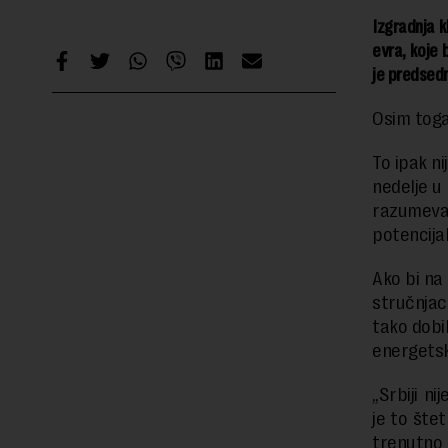
Izgradnja k
evra, koje 
je predsedn
Osim toga,
To ipak n
nedelje u
razumevan
potencijal
Ako bi na
stručnjac
tako dobi
energetsk
„Srbiji n
je to šte
trenutno