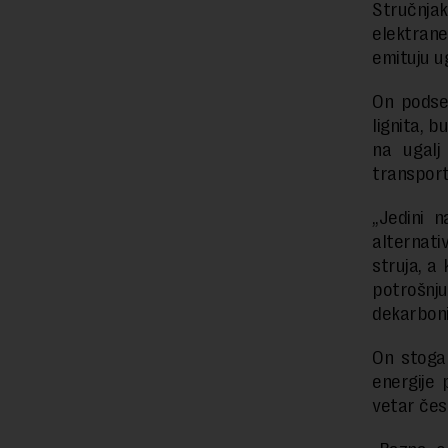
Stručnja
elektran
emituju ug
On podseć
lignita, 
na ugalj
transport
„Jedini 
alternati
struja, a
potrošnju
dekarboni
On stoga 
energije 
vetar čes