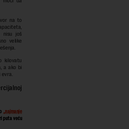
o moći da
vor na to
apaciteta,
 nisu još
sno velike
ešenja.
 kilovatu
, a ako bi
 evra.
cijalnoj
lo
„najmanje
ri puta veću