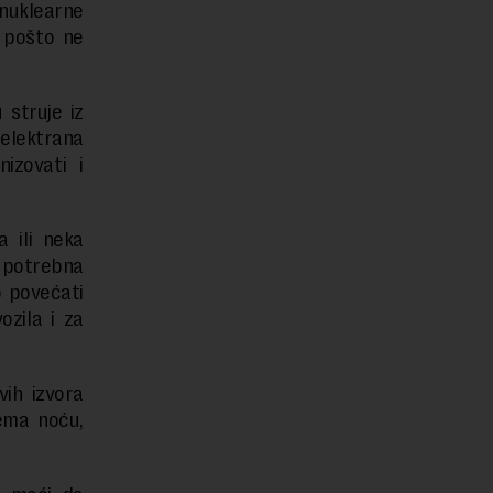
nuklearne
 pošto ne
 struje iz
oelektrana
izovati i
 ili neka
e potrebna
o povećati
ozila i za
vih izvora
nema noću,