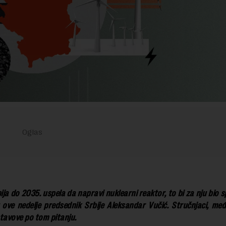
ija do 2035. uspela da napravi nuklearni reaktor, to bi za nju bio sp
u ove nedelje predsednik Srbije Aleksandar Vučić. Stručnjaci, međ
tavove po tom pitanju.