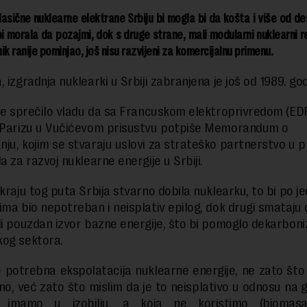
lasične nuklearne elektrane Srbiju bi mogla bi da košta i više od des
bi morala da pozajmi, dok s druge strane, mali modularni nuklearni r
ik ranije pominjao, još nisu razvijeni za komercijalnu primenu.
 izgradnja nuklearki u Srbiji zabranjena je još od 1989. god
ije sprečilo vladu da sa Francuskom elektroprivredom (ED
 Parizu u Vučićevom prisustvu potpiše Memorandum o
ju, kojim se stvaraju uslovi za strateško partnerstvo u 
a za razvoj nuklearne energije u Srbiji.
 kraju tog puta Srbija stvarno dobila nuklearku, to bi po j
ima bio nepotreban i neisplativ epilog, dok drugi smataju
li pouzdan izvor bazne energije, što bi pomoglo dekarboniz
og sektora.
ije potrebna ekspolatacija nuklearne energije, ne zato što
tno, već zato što mislim da je to neisplativo u odnosu na g
 imamo u izobilju, a koja ne koristimo (biomasa