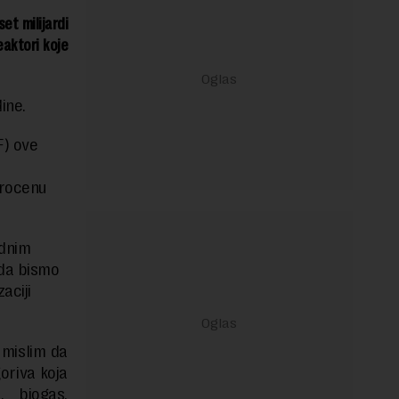
et milijardi
eaktori koje
ine.
F) ove
procenu
ednim
 da bismo
aciji
 mislim da
oriva koja
, biogas,