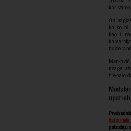
„Bazna e
koristimo
On nagla
koliko bi
kao i na
komercija
nuklerane
Marković
snage, št
trebalo da
Modular
upotreb
Predsednik 
četiri mala
potrošnju s