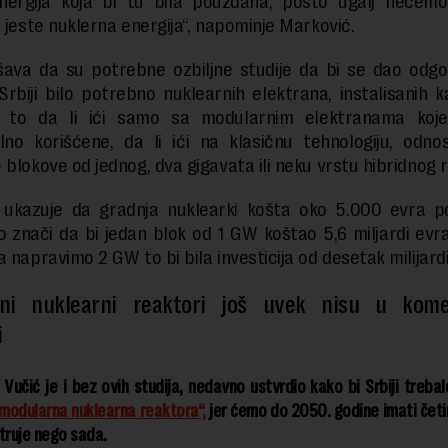
nergija koja bi tu bila pouzdana, pošto ugalj nećem
, jeste nuklerna energija“, napominje Marković.
šava da su potrebne ozbiljne studije da bi se dao odgo
 Srbiji bilo potrebno nuklearnih elektrana, instalisanih k
 to da li ići samo sa modularnim elektranama koje
lno korišćene, da li ići na klasičnu tehnologiju, odno
 blokove od jednog, dva gigavata ili neku vrstu hibridnog r
 ukazuje da gradnja nuklearki košta oko 5.000 evra po
o znači da bi jedan blok od 1 GW koštao 5,6 miljardi evra
 napravimo 2 GW to bi bila investicija od desetak milijardi
ni nuklearni reaktori još uvek nisu u komer
i
Vučić je i bez ovih studija, nedavno ustvrdio kako bi Srbiji treba
 modularna nuklearna reaktora“,
jer ćemo do 2050. godine imati četi
truje nego sada.