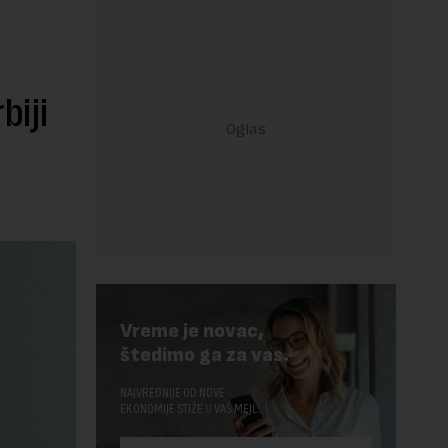
biji
Vreme je novac,
štedimo ga za vas.
NAJVREDNIJE OD NOVE
EKONOMIJE STIŽE U VAŠ MEJL.