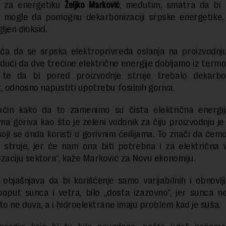
k za energetiku
Željko Marković
, međutim, smatra da bi 
e mogle da pomognu dekarbonizaciji srpske energetike,
ljen dioksid.
a da se srpska elektroprivreda oslanja na proizvodnju
budući da dve trećine električne energije dobijamo iz term
 te da bi pored proizvodnje struje trebalo dekarbon
, odnosno napustiti upotrebu fosilnih goriva.
način kako da to zamenimo su čista električna energija
vna goriva kao što je zeleni vodonik za čiju proizvodnju j
 koji se onda koristi u gorivnim ćeilijama. To znači da ćem
 struje, jer će nam ona biti potrebna i za električna v
zaciju sektora“, kaže Marković za Novu ekonomiju.
objašnjava da bi korišćenje samo varijabilnih i obnovlji
poput sunca i vetra, bilo „dosta izazovno“, jer sunca 
to ne duva, a i hidroelektrane imaju problem kad je suša.