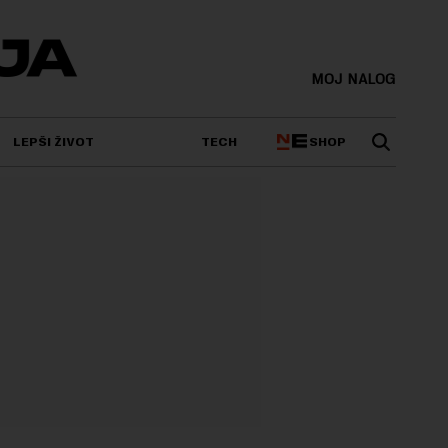
MOJ NALOG
SHOP
LEPŠI ŽIVOT
TECH