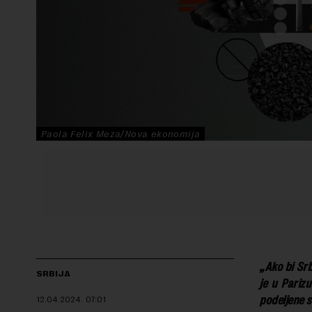
Paola Felix Meza/Nova ekonomija
„Ako bi Srb
SRBIJA
je u Pariz
podeljene s
12.04.2024.
07:01