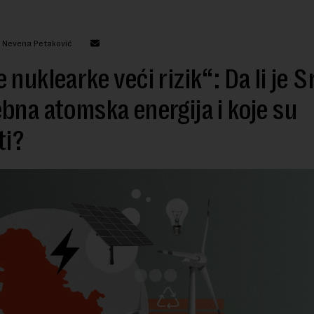
: Nevena Petaković
 nuklearke veći rizik“: Da li je Sr
bna atomska energija i koje su
ti?