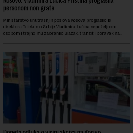
Kosovo: Vladimira Lučića Priština proglasila
personom non grata
Ministarstvo unutrašnjih poslova Kosova proglasilo je
direktora Telekoma Srbije Vladimira Lučića nepoželjnom
osobom i trajno mu zabranilo ulazak, tranzit i boravak na
Kosovu, navodeći kao razlog njegove javn...
Doneta odluka o visini akciza na gorivo