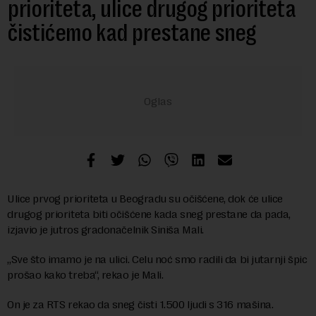
prioriteta, ulice drugog prioriteta
čistićemo kad prestane sneg
Ulice prvog prioriteta u Beogradu su očišćene, dok će ulice
drugog prioriteta biti očišćene kada sneg prestane da pada,
izjavio je jutros gradonačelnik Siniša Mali.
„Sve što imamo je na ulici. Celu noć smo radili da bi jutarnji špic
prošao kako treba“, rekao je Mali.
On je za RTS rekao da sneg čisti 1.500 ljudi s 316 mašina.