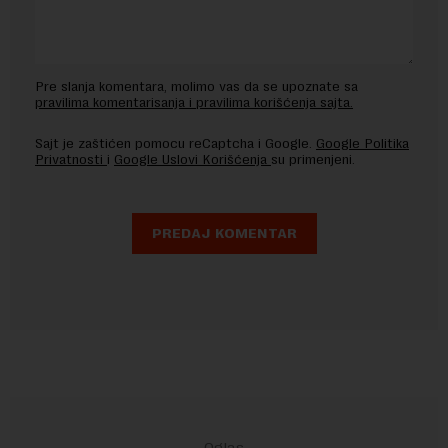
Pre slanja komentara, molimo vas da se upoznate sa
pravilima komentarisanja i pravilima korišćenja sajta.
Sajt je zaštićen pomocu reCaptcha i Google.
Google Politika
Privatnosti
i
Google Uslovi Korišćenja
su primenjeni.