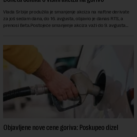
Vlada Srbije produžila je smanjenje akciza na naftne derivate
za još sedam dana, do 16. avgusta, objavio je danas RTS, a
prenosi Beta.Postojeće smanjenje akciza važi do 9. avgusta
kao mera ublažavanja po...
Objavljene nove cene goriva: Poskupeo dizel