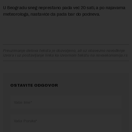
U Beogradu sneg neprestano pada već 20 sati, a po najavama
meteorologa, nastaviće da pada bar do podneva.
Preuzimanje delova teksta je dozvoljeno, ali uz obavezno navođenje
izvora i uz postavljanje linka ka izvornom tekstu na novaekonomija.rs
OSTAVITE ODGOVOR