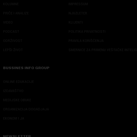
KOLUMNE
IMPRESSUM
PRIČE I ANALIZE
NJUZLETER
VIDEO
KLIJENTI
PODCAST
POLITIKA PRIVATNOSTI
ODRŽIVOST
PRAVILA KORIŠĆENJA
LEPŠI ŽIVOT
SMERNICE ZA PRIMENU VEŠTAČKE INTELI
BUSSINES INFO GROUP
ONLINE EDUKACIJE
IZDAVAŠTVO
MEDIJSKE OBUKE
ORGANIZACIJA DOGADJAJA
EKONOM I JA
NEWSLETTER