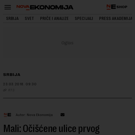
SHOP
SRBIJA
SVET
PRIČE I ANALIZE
SPECIJALI
PRESS AKADEMIJA
SRBIJA
23.03.2018.
09:30
RTS
Autor: Nova Ekonomija
Mali: Očišćene ulice prvog