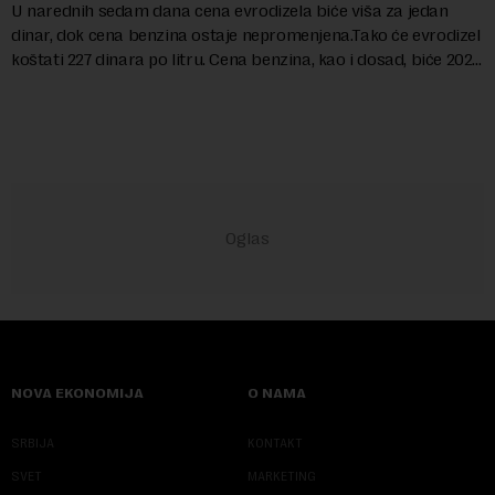
U narednih sedam dana cena evrodizela biće viša za jedan
dinar, dok cena benzina ostaje nepromenjena.Tako će evrodizel
koštati 227 dinara po litru. Cena benzina, kao i dosad, biće 202
dinara po litru. ...
NOVA EKONOMIJA
O NAMA
SRBIJA
KONTAKT
SVET
MARKETING