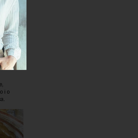
zaika u
di. Vlasti
 nalaze,
gorodice,
e,
o i o
sa.