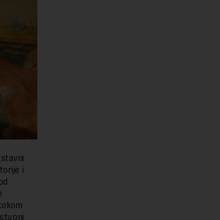
astavni
orije i
od
e
 tokom
ostupni