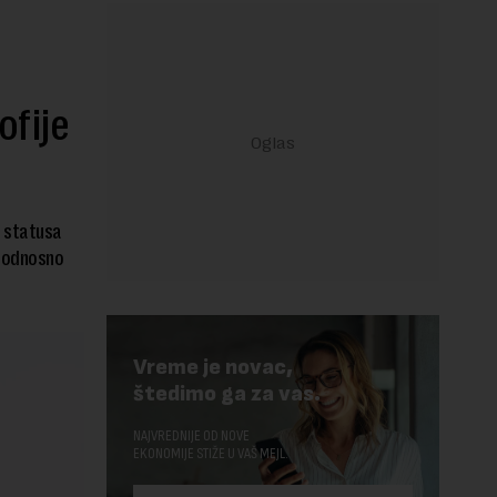
ofije
m statusa
“ odnosno
Vreme je novac,
štedimo ga za vas.
NAJVREDNIJE OD NOVE
EKONOMIJE STIŽE U VAŠ MEJL.