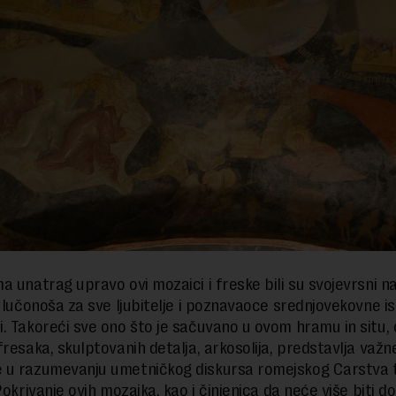
a unatrag upravo ovi mozaici i freske bili su svojevrsni n
 lučonoša za sve ljubitelje i poznavaoce srednjovekovne ist
. Takoreći sve ono što je sačuvano u ovom hramu in situ, 
fresaka, skulptovanih detalja, arkosolija, predstavlja važn
 u razumevanju umetničkog diskursa romejskog Carstva
okrivanje ovih mozaika, kao i činjenica da neće više biti d