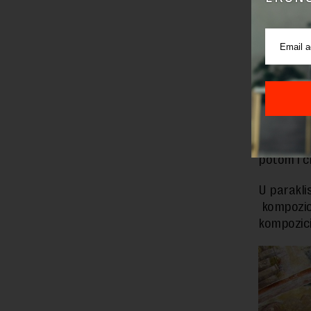
U međuvre
hramu Agia
su u potp
doduše jed
Paleologa.
Sličan pr
srazmerno
potom i c
U parakli
kompozici
kompozicij