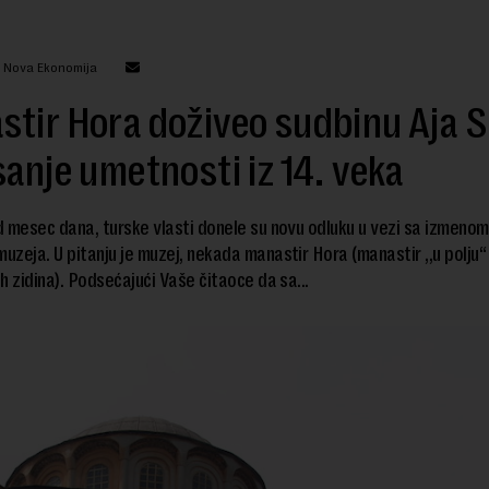
: Nova Ekonomija
tir Hora doživeo sudbinu Aja S
sanje umetnosti iz 14. veka
 mesec dana, turske vlasti donele su novu odluku u vezi sa izmeno
muzeja. U pitanju je muzej, nekada manastir Hora (manastir ,,u polju
h zidina). Podsećajući Vaše čitaoce da sa...