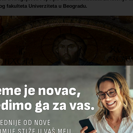
.
og fakulteta Univerziteta u Beogradu
eme je novac,
dimo ga za vas.
EDNIJE OD NOVE
MIJE STIŽE U VAŠ MEJL.