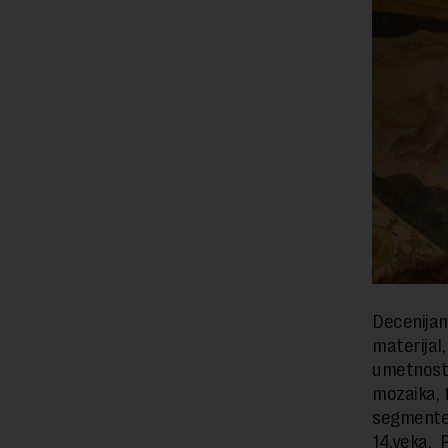
Decenijam
materijal,
umetnosti
mozaika, 
segmente
14.veka. P