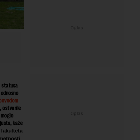
m statusa
“ odnosno
 povodom
, ostvarile
a moglo
gusta, kaže
fakulteta
umetnosti