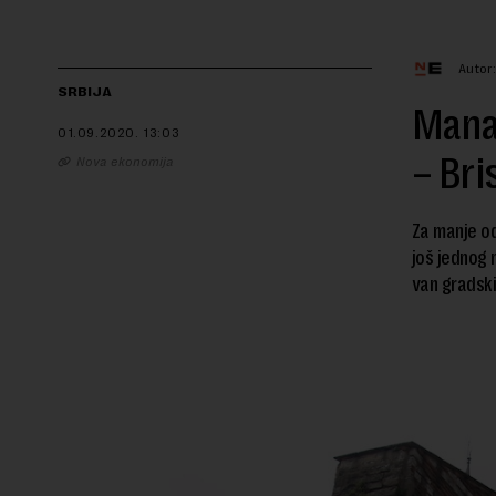
Autor
SRBIJA
Manas
01.09.2020.
13:03
– Bri
Nova ekonomija
Za manje od
još jednog 
van gradski