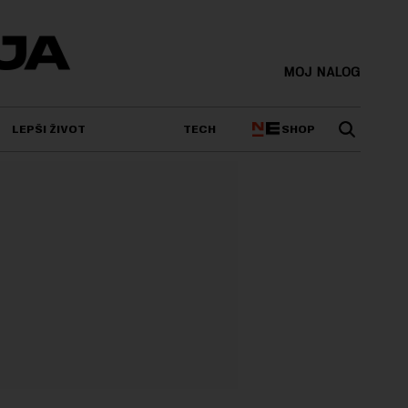
MOJ NALOG
SHOP
LEPŠI ŽIVOT
TECH