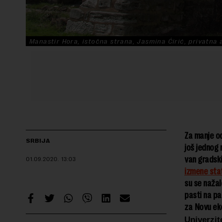
Manastir Hora, istočna strana, Jasmina Ćirić, privatna 
Za manje od
SRBIJA
još jednog 
van gradski
01.09.2020.
13:03
izmene stat
su se nažal
pasti na pa
za Novu ek
Univerzit