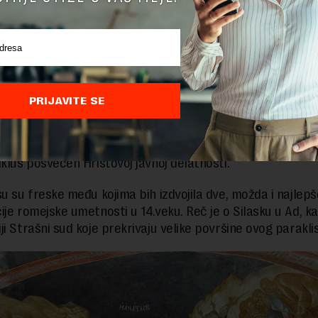
menu smo imali prilike da vidimo prekrivanje nekoliko mo
 Sofija, videli smo 24. jula kako su razapeta platna u apsi
unosti previdele okolnost da se neposredno pod kupolom
va vidljivi, likovi Bogorodice, Jovana Krstitelja i Jovana V
 Takvi detalji se ne mogu pokriti.
PRIJAVITE SE
oblem dogodiće se i u manastiru Hora jer tamo je sačuvan
 veći broj mozaika i fresaka. U spoljnoj priprati ciklus Bo
iklus posvećen Hristovoj javnoj delatnosti.
su su freske među kojima bih izdvojila dve, možda i najlepš
je romejske umetnosti u 14.veku. Reč je o Silasku u Ad, ka
i Strašni sud koje prekrivaju velike površine ovog parakli