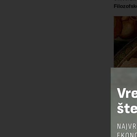
Filozofsk
Vr
šte
NAJVR
EKONO