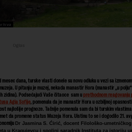
arhiva
 mesec dana, turske vlasti donele su novu odluku u vezi sa izmeno
muzeja. U pitanju je muzej, nekada manastir Hora (manastir ,,u polju
h zidina). Podsećajući Vaše čitaoce sam u
prethodnom reagovanju
usa Agia Sofije
, pomenula da je manastir Hora u ozbiljnoj opasnosti
ost najlošije prognoze. Tačnije pomenula sam da bi turskim vlastim
met da promene status Muzeja Hora. Uistinu to se i dogodilo 21. av
onomiju
Dr Jasmina S. Ćirić, docent Filološko-umetničkog 
eta u Kragujevcu i spoljni saradnik Instituta za istoriju 