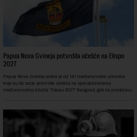
Papua Nova Gvineja potvrdila učešće na Ekspo
2027
Papua Nova Gvineja jedna je od 141 međunarodne učesnice
koje su do sada potvrdile učešće na specijalizovanoj
međunarodnoj izložbi "Ekspu 2027" Beograd, gde će predstaviti
i kao državu sa najvećom jezičkom ra...