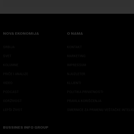
NOVA EKONOMIJA
O NAMA
SRBIJA
KONTAKT
SVET
MARKETING
KOLUMNE
IMPRESSUM
PRIČE I ANALIZE
NJUZLETER
VIDEO
KLIJENTI
PODCAST
POLITIKA PRIVATNOSTI
ODRŽIVOST
PRAVILA KORIŠĆENJA
LEPŠI ŽIVOT
SMERNICE ZA PRIMENU VEŠTAČKE INTELI
BUSSINES INFO GROUP