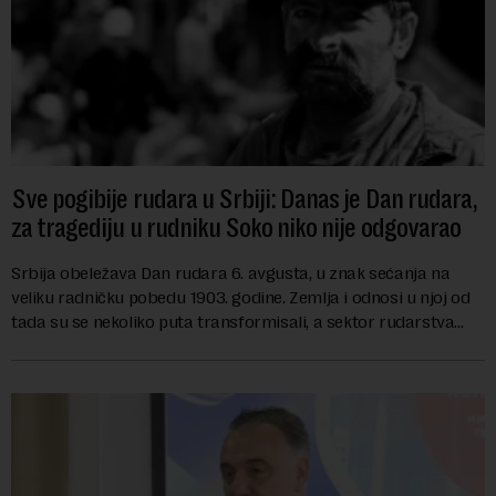
Sve pogibije rudara u Srbiji: Danas je Dan rudara,
za tragediju u rudniku Soko niko nije odgovarao
Srbija obeležava Dan rudara 6. avgusta, u znak sećanja na
veliku radničku pobedu 1903. godine. Zemlja i odnosi u njoj od
tada su se nekoliko puta transformisali, a sektor rudarstva
danas karakterišu velike r...