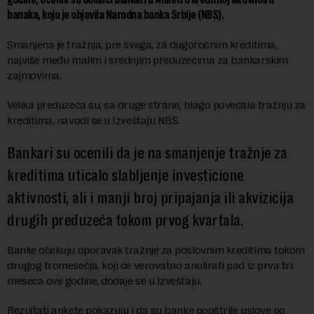
banaka, koju je objavila Narodna banka Srbije (NBS).
Smanjena je tražnja, pre svega, za dugoročnim kreditima,
najviše među malim i srednjim preduzećima za bankarskim
zajmovima.
Velika preduzeća su, sa druge strane, blago povećala tražnju za
kreditima, navodi se u Izveštaju NBS.
Bankari su ocenili da je na smanjenje tražnje za
kreditima uticalo slabljenje investicione
aktivnosti, ali i manji broj pripajanja ili akvizicija
drugih preduzeća tokom prvog kvartala.
Banke očekuju oporavak tražnje za poslovnim kreditima tokom
drugog tromesečja, koji će verovatno anulirati pad iz prva tri
meseca ove godine, dodaje se u Izveštaju,
Rezultati ankete pokazuju i da su banke pooštrile uslove po