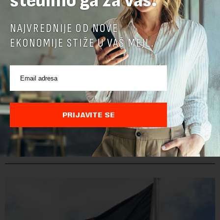
štedimo ga za vas.
NAJVREDNIJE OD NOVE
EKONOMIJE STIŽE U VAŠ MEJL.
PRIJAVITE SE
POVEZANI SADRŽAJI