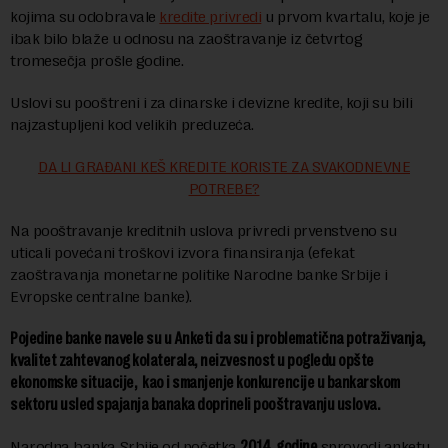
kojima su odobravale
kredite privredi
u prvom kvartalu, koje je
ibak bilo blaže u odnosu na zaoštravanje iz četvrtog
tromesečja prošle godine.
Uslovi su pooštreni i za dinarske i devizne kredite, koji su bili
najzastupljeni kod velikih preduzeća.
DA LI GRAĐANI KEŠ KREDITE KORISTE ZA SVAKODNEVNE
POTREBE?
Na pooštravanje kreditnih uslova privredi prvenstveno su
uticali povećani troškovi izvora finansiranja (efekat
zaoštravanja monetarne politike Narodne banke Srbije i
Evropske centralne banke).
Pojedine banke navele su u Anketi da su i problematična potraživanja,
kvalitet zahtevanog kolaterala, neizvesnost u pogledu opšte
ekonomske situacije, kao i smanjenje konkurencije u bankarskom
sektoru usled spajanja banaka doprineli pooštravanju uslova.
Narodna banka Srbije od početka
2014. godine
sprovodi anketu