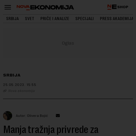
SHOP
SRBIJA
SVET
PRIČE I ANALIZE
SPECIJALI
PRESS AKADEMIJA
SRBIJA
25.05.2023.
15:55
Nova ekonomija
Autor: Olivera Bojić
Manja tražnja privrede za