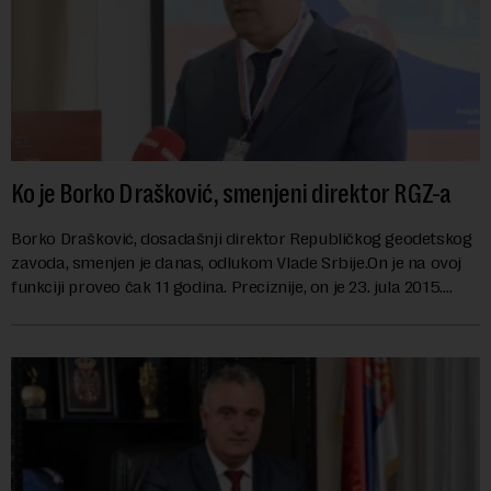
Ko je Borko Drašković, smenjeni direktor RGZ-a
Borko Drašković, dosadašnji direktor Republičkog geodetskog
zavoda, smenjen je danas, odlukom Vlade Srbije.On je na ovoj
funkciji proveo čak 11 godina. Preciznije, on je 23. jula 2015.
izabran za v.d. di...