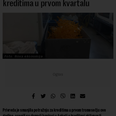
kreditima u prvom kvartalu
Foto: Nova ekonomija
Privreda je smanjila potražnju za kreditima u prvom tromesečju ove
godine, ocenili su domaći bankari u Anketi o kreditnoj aktivnosti