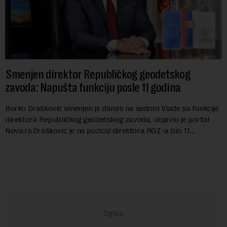
Smenjen direktor Republičkog geodetskog
zavoda: Napušta funkciju posle 11 godina
Borko Drašković smenjen je danas na sednici Vlade sa funkcije
direktora Republičkog geodetskog zavoda, objavio je portal
Nova.rs.Drašković je na poziciji direktora RGZ-a bio 11
godina.Kako piše Nova....