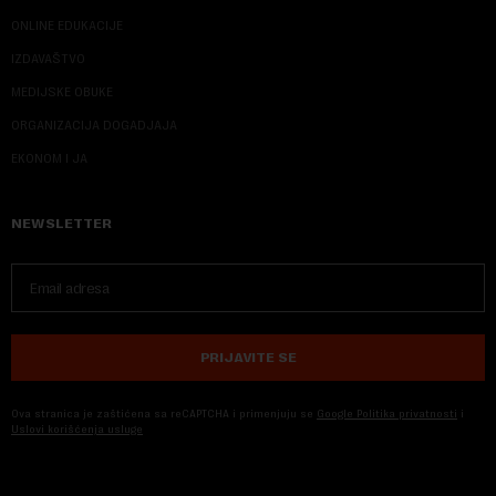
ONLINE EDUKACIJE
IZDAVAŠTVO
MEDIJSKE OBUKE
ORGANIZACIJA DOGADJAJA
EKONOM I JA
NEWSLETTER
PRIJAVITE SE
Ova stranica je zaštićena sa reCAPTCHA i primenjuju se
Google Politika privatnosti
i
Uslovi korišćenja usluge