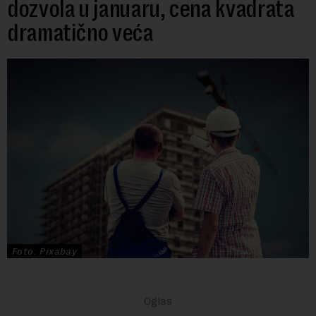
dozvola u januaru, cena kvadrata
dramatično veća
Foto: Pixabay