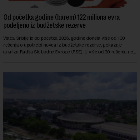
Od početka godine (barem) 122 miliona evra
podeljeno iz budžetske rezerve
Vlada Srbije je od početka 2026. godine donela više od 130
rešenja o upotrebi novca iz budžetske rezerve, pokazuje
analiza Radija Slobodne Evrope (RSE). U više od 30 rešenja ne
navodi se tačan iznos koji će ...