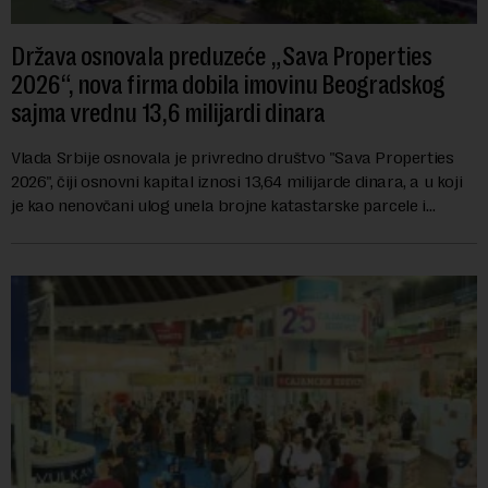
Država osnovala preduzeće „Sava Properties
2026“, nova firma dobila imovinu Beogradskog
sajma vrednu 13,6 milijardi dinara
Vlada Srbije osnovala je privredno društvo "Sava Properties
2026", čiji osnovni kapital iznosi 13,64 milijarde dinara, a u koji
je kao nenovčani ulog unela brojne katastarske parcele i
objekte u okviru kompl...