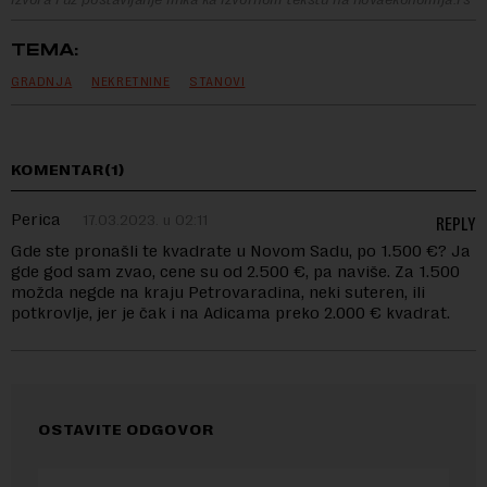
TEMA:
GRADNJA
NEKRETNINE
STANOVI
KOMENTAR(1)
Perica
17.03.2023. u 02:11
REPLY
Gde ste pronašli te kvadrate u Novom Sadu, po 1.500 €? Ja
gde god sam zvao, cene su od 2.500 €, pa naviše. Za 1.500
možda negde na kraju Petrovaradina, neki suteren, ili
potkrovlje, jer je čak i na Adicama preko 2.000 € kvadrat.
OSTAVITE ODGOVOR