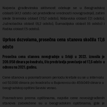
Najveća građevinska aktivnost očekuje se u Beogradskoj
oblasti (41,1 odsto od predviđene vrednosti novogradnje), zatim
slede Sremska oblast (15,7 odsto), Nišavska oblast (7,1 odsto),
Južnobačka oblast (6,2 odsto), Šumadijska oblast (6 odsto) i
Raška oblast (5 odsto).
Uprkos dozvolama, prosečna cena stanova skočila 17,6
odsto
Prosečna cena stanova novogradnje u Srbiji u 2022. iznosila je
209.958 dinara po kvadratu, što predstavlja povećanje od 17,6 odsto u
odnosu na 2021. godinu.
Cene stanova u posmatranom periodu kretale su se u intervalu
od 52.000 dinara po kvadratu u Bujanovcu do 459.049 dinara u
beogradskoj opštini Savski venac.
Posmatrano prema opštinama, najviše cene novoizgrađenih
stanova zabeležene su u beogradskim opštinama, gde je