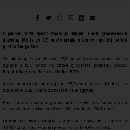
U januaru 2023. godine izdato je
ukupno
1.568 građevinskih
dozvola, što je za
7,9 odsto manje u odnosu na isti period
prethodne godine.
Od ukupnog broja dozvola, 76,7 odsto dozvola odnosi se na
zgrade, a 23,3 odsto na ostale građevine, pokazuju podaci
Republičkog zavoda za statistiku (RZS).
Ako se posmatraju samo zgrade, 77,3 odsto dozvola izdato je za
stambene, a 22,7 odsto za nestambene zgrade.
Kada se radi o ostalim građevinama, najveći deo se odnosi na
cevovode, komunikacione i električne vodove – 64,5 odsto.
Prema dozvolama izdatim u januaru, prijavljena je izgradnja
2.903 stana, s prosečnom površinom od 69,4 kvadrata.