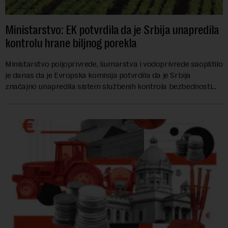
Ministarstvo: EK potvrdila da je Srbija unapredila
kontrolu hrane biljnog porekla
Ministarstvo poljoprivrede, šumarstva i vodoprivrede saopštilo
je danas da je Evropska komisija potvrdila da je Srbija
značajno unapredila sistem službenih kontrola bezbednosti
hrane biljnog porekla, te da k...