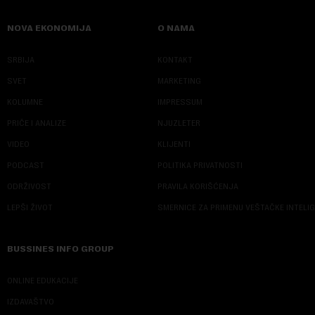
NOVA EKONOMIJA
O NAMA
SRBIJA
KONTAKT
SVET
MARKETING
KOLUMNE
IMPRESSUM
PRIČE I ANALIZE
NJUZLETER
VIDEO
KLIJENTI
PODCAST
POLITIKA PRIVATNOSTI
ODRŽIVOST
PRAVILA KORIŠĆENJA
LEPŠI ŽIVOT
SMERNICE ZA PRIMENU VEŠTAČKE INTELI
BUSSINES INFO GROUP
ONLINE EDUKACIJE
IZDAVAŠTVO