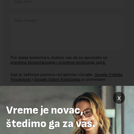
Pre slanja komentara, molimo vas da se upoznate sa
pravilima komentarisanja i pravilima korišćenja sajta.
Sajt je zaštićen pomocu reCaptcha i Google.
Google Politika
Privatnosti
i
Google Uslovi Korišćenja
su primenjeni.
x
Vreme je novac,
štedimo ga za vas.