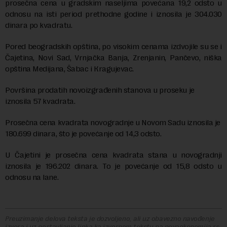
prosečna cena u gradskim naseljima povećana 19,2 odsto u
odnosu na isti period prethodne godine i iznosila je 304.030
dinara po kvadratu.
Pored beogradskih opština, po visokim cenama izdvojile su se i
Čajetina, Novi Sad, Vrnjačka Banja, Zrenjanin, Pančevo, niška
opština Medijana, Šabac i Кragujevac.
Površina prodatih novoizgrađenih stanova u proseku je
iznosila 57 kvadrata.
Prosečna cena kvadrata novogradnje u Novom Sadu iznosila je
180.699 dinara, što je povećanje od 14,3 odsto.
U Čajetini je prosečna cena kvadrata stana u novogradnji
iznosila je 196.202 dinara. To je povećanje od 15,8 odsto u
odnosu na lane.
Preuzimanje delova teksta je dozvoljeno, ali uz obavezno navođenje
izvora i uz postavljanje linka ka izvornom tekstu na novaekonomija.rs