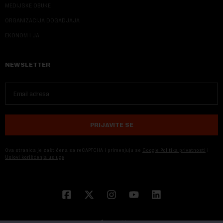
MEDIJSKE OBUKE
ORGANIZACIJA DOGADJAJA
EKONOM I JA
NEWSLETTER
PRIJAVITE SE
Ova stranica je zaštićena sa reCAPTCHA i primenjuju se
Google Politika privatnosti
i
Uslovi korišćenja usluge