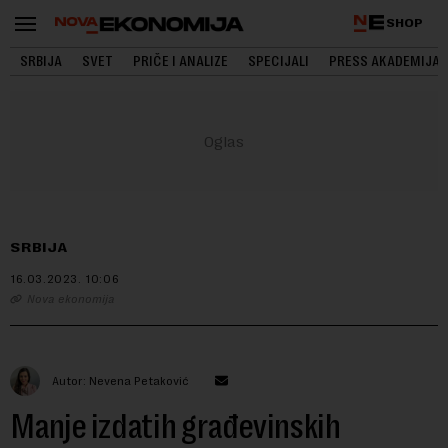
SHOP
SRBIJA
SVET
PRIČE I ANALIZE
SPECIJALI
PRESS AKADEMIJA
SRBIJA
16.03.2023.
10:06
Nova ekonomija
Autor: Nevena Petaković
Manje izdatih građevinskih