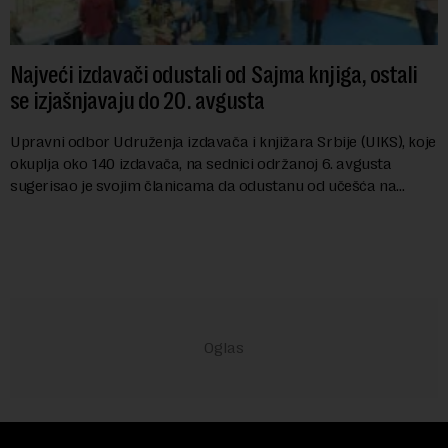
Najveći izdavači odustali od Sajma knjiga, ostali
se izjašnjavaju do 20. avgusta
Upravni odbor Udruženja izdavača i knjižara Srbije (UIKS), koje
okuplja oko 140 izdavača, na sednici održanoj 6. avgusta
sugerisao je svojim članicama da odustanu od učešća na
predstojećem Sajmu knjiga. Vrem...