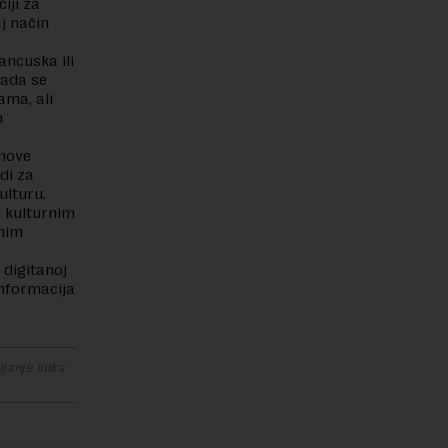
iji za
j način
ancuska ili
kada se
ama, ali
m
anove
di za
ulturu.
 kulturnim
rnim
 digitanoj
informacija
janje linka