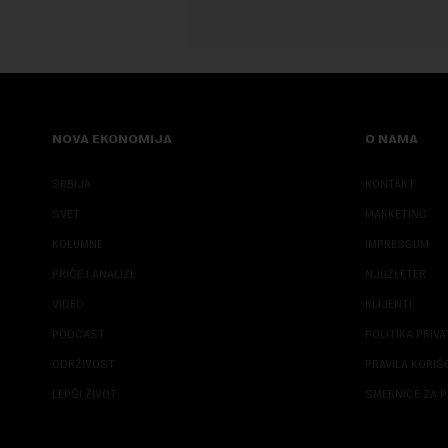
NOVA EKONOMIJA
O NAMA
SRBIJA
KONTAKT
SVET
MARKETING
KOLUMNE
IMPRESSUM
PRIČE I ANALIZE
NJUZLETER
VIDEO
KLIJENTI
PODCAST
POLITIKA PRIV
ODRŽIVOST
PRAVILA KORI
LEPŠI ŽIVOT
SMERNICE ZA P