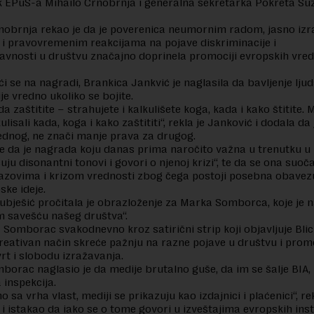
 EPuS-a Mihailo Crnobrnja i generalna sekretarka Pokreta Su
nobrnja rekao je da je poverenica neumornim radom, jasno iz
i pravovremenim reakcijama na pojave diskriminacije i
vnosti u društvu značajno doprinela promociji evropskih vred
ći se na nagradi, Brankica Jankvić je naglasila da bavljenje lju
je vredno ukoliko se bojite.
a zaštitite – strahujete i kalkulišete koga, kada i kako štitite. 
lisali kada, koga i kako zaštititi“, rekla je Janković i dodala d
ednog, ne znači manje prava za drugog.
je da je nagrada koju danas prima naročito važna u trenutku u
uju disonantni tonovi i govori o njenoj krizi“, te da se ona suoč
azovima i krizom vrednosti zbog čega postoji posebna obavez
ske ideje.
bješić pročitala je obrazloženje za Marka Somborca, koje je 
 savešću našeg društva“.
a Somborac svakodnevno kroz satirični strip koji objavljuje Blic
kreativan način skreće pažnju na razne pojave u društvu i prom
vrt i slobodu izražavanja.
orac naglasio je da medije brutalno guše, da im se šalje BIA, 
a inspekcija.
o sa vrha vlast, mediji se prikazuju kao izdajnici i plaćenici“, re
 istakao da iako se o tome govori u izveštajima evropskih insti