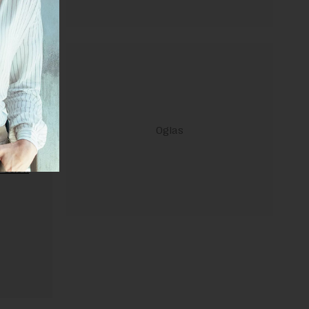
ravilima
 Uslovi