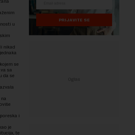
zana
raženim
PRIJAVITE SE
nosti u
dskim
Mi nikad
a jednaka
 kojem se
ava sa
u da se
nazvala
 na
oviše
poreska i
kao je
tucija, te