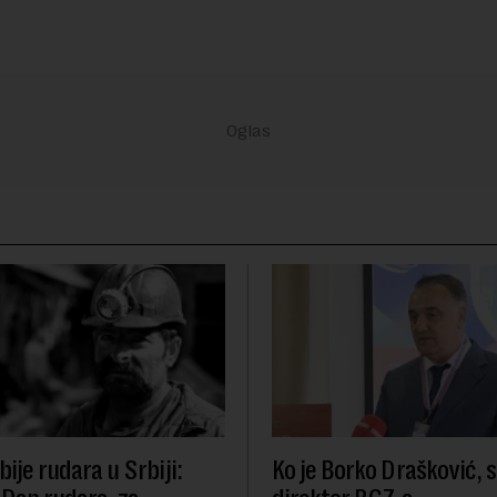
ije rudara u Srbiji:
Ko je Borko Drašković, 