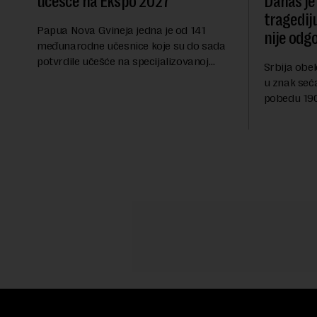
učešće na Ekspo 2027
Danas je
tragedij
Papua Nova Gvineja jedna je od 141
nije odg
međunarodne učesnice koje su do sada
potvrdile učešće na specijalizovanoj
Srbija obe
međunarodnoj izložbi "Ekspu 2027"
u znak seć
Beograd, gde će predstaviti i kao državu
pobedu 1903
sa najvećom jezičkom ra...
njoj od tad
transformi
karakterišu 