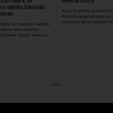
 Dan rudara, za
direktor RGZ-a
u u rudniku Soko niko
Borko Drašković, dosadašnji d
ovarao
Republičkog geodetskog zavo
smenjen je danas, odlukom Vl
ležava Dan rudara 6. avgusta,
Srbije.On je na ovoj funkciji p
anja na veliku radničku
godina. Preciznije, on je 23. jul
. godine. Zemlja i odnosi u
izabran za v.d. di...
a su se nekoliko puta
sali, a sektor rudarstva danas
velike r...