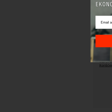
EKONO
Pre sla
korišćen
Sajt je
Korišće