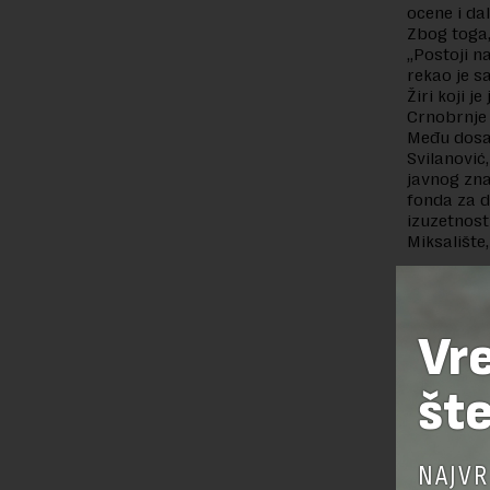
ocene i da
Zbog toga,
„Postoji na
rekao je s
Žiri koji 
Crnobrnje 
Među dosad
Svilanović
javnog zna
fonda za d
izuzetnost
Miksalište
Preuzimanje 
ka izvornom
Vr
šte
OSTAVI
NAJVR