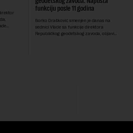
geodetskog zavoda: Napušta
funkciju posle 11 godina
irektor
da,
Borko Drašković smenjen je danas na
ade
sednici Vlade sa funkcije direktora
roveo čak 11
Republičkog geodetskog zavoda, objavio
a 2015.
je portal Nova.rs.Drašković je na poziciji
direktora RGZ-a bio 11 godina.Kako piše
Nova....