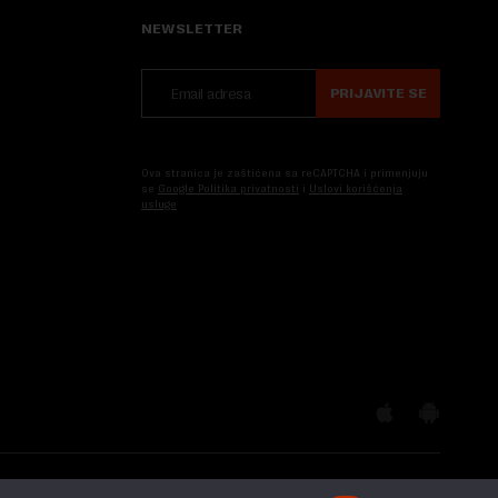
NEWSLETTER
PRIJAVITE SE
Ova stranica je zaštićena sa reCAPTCHA i primenjuju
se
Google Politika privatnosti
i
Uslovi korišćenja
usluge