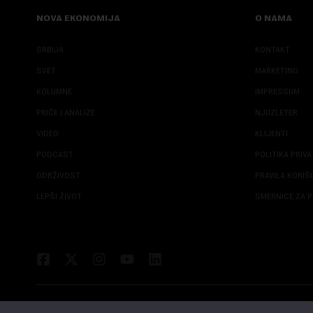
NOVA EKONOMIJA
O NAMA
SRBIJA
KONTAKT
SVET
MARKETING
KOLUMNE
IMPRESSUM
PRIČE I ANALIZE
NJUZLETER
VIDEO
KLIJENTI
PODCAST
POLITIKA PRIV
ODRŽIVOST
PRAVILA KORI
LEPŠI ŽIVOT
SMERNICE ZA P