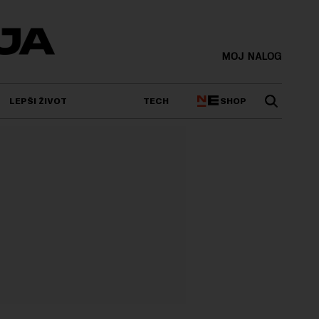
MOJ NALOG
SHOP
LEPŠI ŽIVOT
TECH