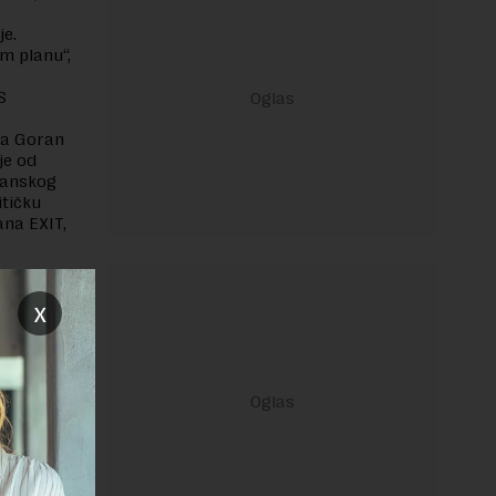
je.
om planu“,
S
va Goran
je od
lkanskog
itičku
ana EXIT,
x
janje linka