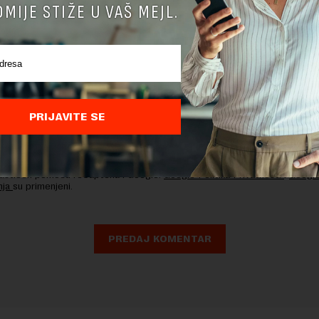
MIJE STIŽE U VAŠ MEJL.
PRIJAVITE SE
nja komentara, molimo vas da se upoznate sa
pravilima komentarisanja i p
ja sajta.
 zaštićen pomocu reCaptcha i Google.
Google Politika Privatnosti
i
Google
nja
su primenjeni.