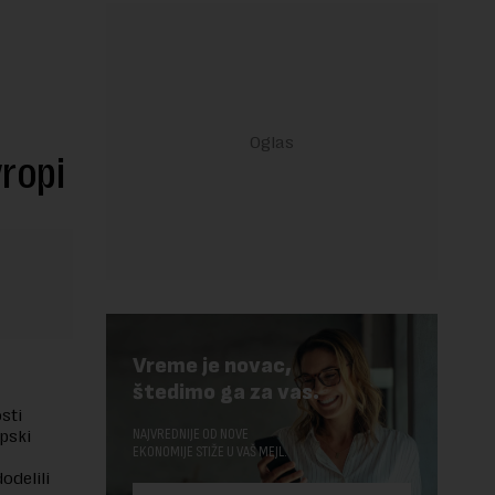
ropi
Vreme je novac,
štedimo ga za vas.
sti
NAJVREDNIJE OD NOVE
pski
EKONOMIJE STIŽE U VAŠ MEJL.
delili