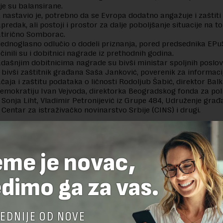
lje su balansirane.
 nastavio je, potrebno da se Evropa dodatno angažuje i zaštiti 
predak, ali postoji i prostor za dalje poboljšanje situacije na t
atirično Somborac.
je jednoglasno odlučio o dodeli priznanja, pored predsednika EPu
činili su i dobitnici nagrade iz prethodnih godina.
ašnjim dobitnicima nagrade su bivši ministar spoljnih poslo
, bivši zaštitnik građana Saša Janković, poverenik za informaci
čaja i zaštitu podataka o ličnosti Rodoljub Šabić, direktor Ba
emokratiju Ivan Vejvoda, direktorka Beogradskog fonda za pol
 Sonja Liht, Vladimir Petronijević iz Grupe 484, Udruženje građ
, Centar za istraživačko novinarstvo Srbije (CINS) i drugi.
delova teksta je dozvoljeno, ali uz obavezno navođenje izvora i uz postavl
 tekstu na novaekonomija.rs
eme je novac,
dimo ga za vas.
TE ODGOVOR
EDNIJE OD NOVE