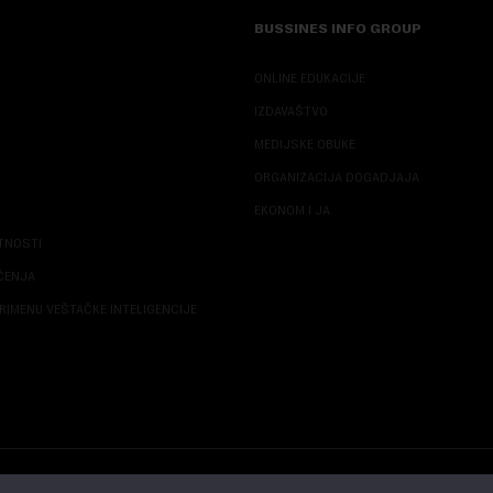
BUSSINES INFO GROUP
ONLINE EDUKACIJE
IZDAVAŠTVO
MEDIJSKE OBUKE
ORGANIZACIJA DOGADJAJA
EKONOM I JA
ATNOSTI
ŠĆENJA
RIMENU VEŠTAČKE INTELIGENCIJE
© 2026 NOVA EKONOMIJA | SVA PRAVA ZADŽANA | DEVELOPED BY
CUBES