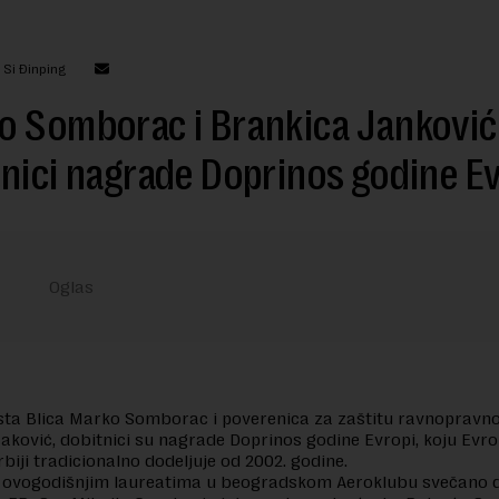
 Si Đinping
o Somborac i Brankica Janković
nici nagrade Doprinos godine Ev
sta Blica Marko Somborac i poverenica za zaštitu ravnopravno
aković, dobitnici su nagrade Doprinos godine Evropi, koju Evro
rbiji tradicionalno dodeljuje od 2002. godine.
 ovogodišnjim laureatima u beogradskom Aeroklubu svečano do