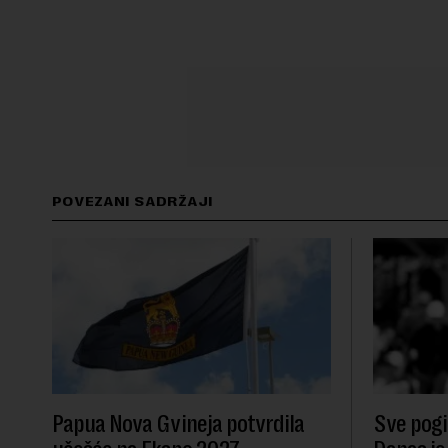
POVEZANI SADRŽAJI
Papua Nova Gvineja potvrdila
Sve pogib