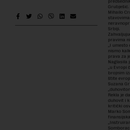
predsednik
Grubješić.
Mihailo Cr
stavovima 
neravnopra
Srbiji.
Zahvaljuju
pravima ni
„I umesto d
nismo kalku
prava za j
Naglasila 
„u Evropi č
brojnim iz
štite evrop
Suzana Gru
„duhovitom
Rekla je d
duhovit i 
kritički os
Marko Somb
finansijsk
„Instruiran
Somborac i