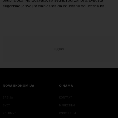
okuplja oko 140 izdavača, na sednici održanoj 6. avgusta
sugerisao je svojim članicama da odustanu od učešća na
predstojećem Sajmu knjiga. Vrem...
NOVA EKONOMIJA
O NAMA
SRBIJA
KONTAKT
SVET
MARKETING
KOLUMNE
IMPRESSUM