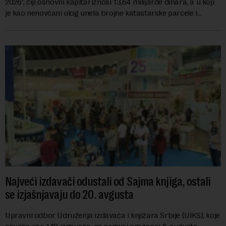
2026", čiji osnovni kapital iznosi 13,64 milijarde dinara, a u koji
je kao nenovčani ulog unela brojne katastarske parcele i
objekte u okviru kompl...
Najveći izdavači odustali od Sajma knjiga, ostali
se izjašnjavaju do 20. avgusta
Upravni odbor Udruženja izdavača i knjižara Srbije (UIKS), koje