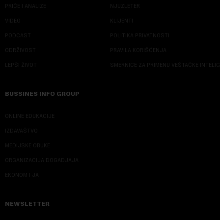
PRIČE I ANALIZE
NJUZLETER
VIDEO
KLIJENTI
PODCAST
POLITIKA PRIVATNOSTI
ODRŽIVOST
PRAVILA KORIŠĆENJA
LEPŠI ŽIVOT
SMERNICE ZA PRIMENU VEŠTAČKE INTELI
BUSSINES INFO GROUP
ONLINE EDUKACIJE
IZDAVAŠTVO
MEDIJSKE OBUKE
ORGANIZACIJA DOGADJAJA
EKONOM I JA
NEWSLETTER