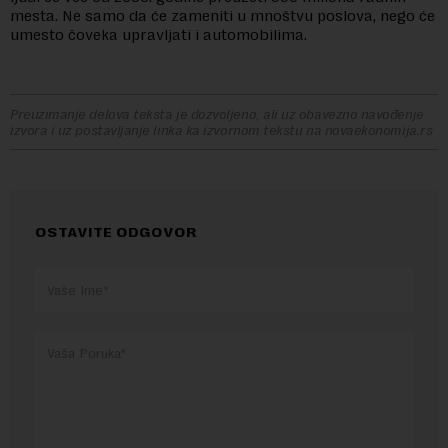
mesta. Ne samo da će zameniti u mnoštvu poslova, nego će
umesto čoveka upravljati i automobilima.
Preuzimanje delova teksta je dozvoljeno, ali uz obavezno navođenje
izvora i uz postavljanje linka ka izvornom tekstu na novaekonomija.rs
OSTAVITE ODGOVOR