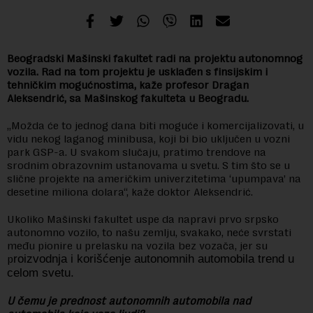
Beogradski Mašinski fakultet radi na projektu autonomnog
vozila. Rad na tom projektu je usklađen s finsijskim i
tehničkim mogućnostima, kaže profesor Dragan
Aleksendrić, sa Mašinskog fakulteta u Beogradu.
„Možda će to jednog dana biti moguće i komercijalizovati, u
vidu nekog laganog minibusa, koji bi bio uključen u vozni
park GSP-a. U svakom slučaju, pratimo trendove na
srodnim obrazovnim ustanovama u svetu. S tim što se u
slične projekte na američkim univerzitetima ‘upumpava’ na
desetine miliona dolara“, kaže doktor Aleksendrić.
Ukoliko Mašinski fakultet uspe da napravi prvo srpsko
autonomno vozilo, to našu zemlju, svakako, neće svrstati
među pionire u prelasku na vozila bez vozača, jer su
p
roizvodnja i korišćenje autonomnih automobila trend u
celom svetu.
U čemu je prednost autonomnih automobila nad