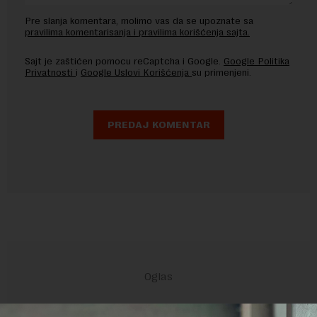
Pre slanja komentara, molimo vas da se upoznate sa
pravilima komentarisanja i pravilima korišćenja sajta.
Sajt je zaštićen pomocu reCaptcha i Google.
Google Politika
Privatnosti
i
Google Uslovi Korišćenja
su primenjeni.