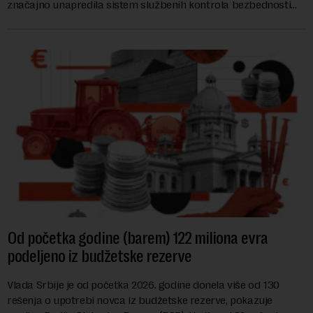
značajno unapredila sistem službenih kontrola bezbednosti
hrane biljnog porekla, te da k...
Od početka godine (barem) 122 miliona evra
podeljeno iz budžetske rezerve
Vlada Srbije je od početka 2026. godine donela više od 130
rešenja o upotrebi novca iz budžetske rezerve, pokazuje