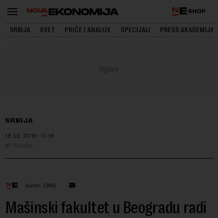
SHOP
SRBIJA
SVET
PRIČE I ANALIZE
SPECIJALI
PRESS AKADEMIJA
SRBIJA
18.02.2019.
11:18
Politika
Autor: CINS
Mašinski fakultet u Beogradu radi