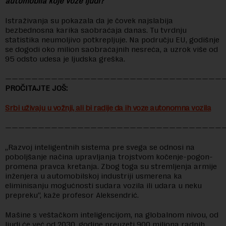
automobila koje voze ljudi?
Istraživanja su pokazala da je čovek najslabija
bezbednosna karika saobraćaja danas. Tu tvrdnju
statistika neumoljivo potkrepljuje. Na području EU, godišnje
se dogodi oko milion saobraćajnih nesreća, a uzrok više od
95 odsto udesa je ljudska greška.
—————————————————————————————————
PROČITAJTE JOŠ:
Srbi uživaju u vožnji, ali bi radije da ih voze autonomna vozila
—————————————————————————————————
„Razvoj inteligentnih sistema pre svega se odnosi na
poboljšanje načina upravljanja trojstvom kočenje-pogon-
promena pravca kretanja. Zbog toga su stremljenja armije
inženjera u automobilskoj industriji usmerena ka
eliminisanju mogućnosti sudara vozila ili udara u neku
prepreku“, kaže profesor Aleksendrić.
Mašine s veštačkom inteligencijom, na globalnom nivou, od
ljudi će već od 2030. godine preuzeti 900 miliona radnih