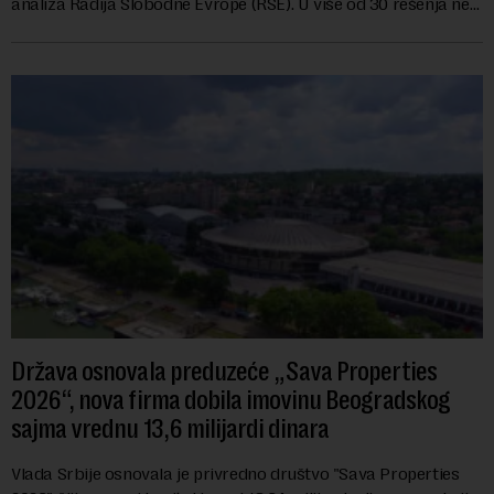
analiza Radija Slobodne Evrope (RSE). U više od 30 rešenja ne
navodi se tačan iznos koji će ...
Država osnovala preduzeće „Sava Properties
2026“, nova firma dobila imovinu Beogradskog
sajma vrednu 13,6 milijardi dinara
Vlada Srbije osnovala je privredno društvo "Sava Properties