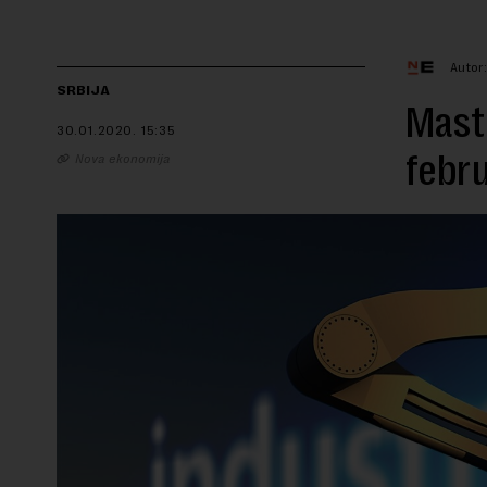
Autor
SRBIJA
Maste
30.01.2020.
15:35
febr
Nova ekonomija