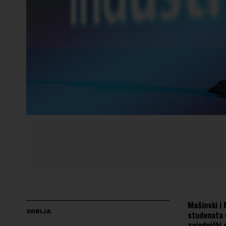
Mašinski i 
SRBIJA
studenata 
zajednički 