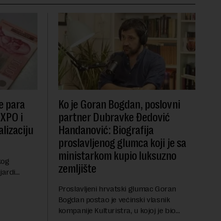
e para
Ko je Goran Bogdan, poslovni
EXPO i
partner Dubravke Đedović
lizaciju
Handanović: Biografija
proslavljenog glumca koji je sa
ministarkom kupio luksuzno
kog
zemljište
jardi
ve 1,5
Proslavljeni hrvatski glumac Goran
t centralnog
Bogdan postao je većinski vlasnik
...
kompanije Kulturistra, u kojoj je bio