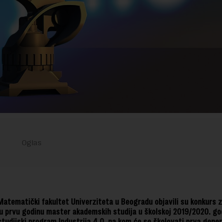
Matematički fakultet Univerziteta u Beogradu objavili su konkurs z
u prvu godinu master akademskih studija u školskoj 2019/2020. go
studijski program Industrija 4.0, na kom će se školovati prva gener