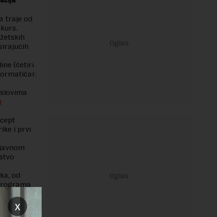
a traje od
nkurs.
žetskih
sirajućih
ne (četiri
formatičar.
uslovima
u
ncept
ike i prvi
a javnom
rstvo
ka, od
t programa
u praksu, a
x