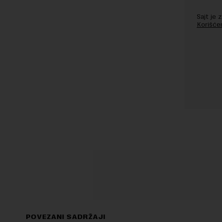
Sajt je
Korišće
POVEZANI SADRŽAJI