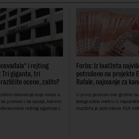
osvađala“ i rejting
Forbs: Iz budžeta najviš
 Tri giganta, tri
potrošeno na projekte 
različite ocene, zašto?
Rafale, najmanje za kana
otično delovanje koje vlada u
U prvoj polovini ove godine za
 se prenosi i na spolja, barem
Beogradski metro iz republič
đunarodne rejting agencije i
budžeta je potrošeno 13,9 mili
nstitucije u pitanju. Mi od
dinara, za novi most preko Sa
mo inflaciju, robu lošijeg
milijardi dinara, a za projeka
kanalizacionog sistema u Beog