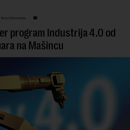
: Nova Ekonomija
r program Industrija 4.0 od
uara na Mašincu