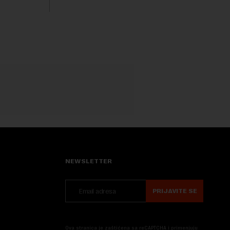
suvlasnik sa, između ostalog, aktuelnom
ministarkom rudarstva i energetike u
Vladi Srbije, Dubravkom...
NEWSLETTER
PRIJAVITE SE
Ova stranica je zaštićena sa reCAPTCHA i primenjuju