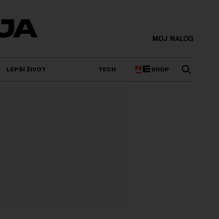
MOJ NALOG
SHOP
LEPŠI ŽIVOT
TECH