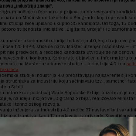
a novu „industriju znanja“.
program počinje u februaru, a prijava zainteresovanih kandidat
februara na Mašinskom fakultetu u Beogradu, koji i sprovodi ko
inu studija biće upisano ukupno 35 kandidata. Od toga, 15 bud
 petoro stipendista Inicijative „Digitalna Srbija“ i 15 samofinan
.
ku master akademskih studija Industrija 4.0, koje traju dve godi
i nose 120 ESPB, stiče se naziv Master inženjer mašinstva – in
spit nije predviđen, a redosled kandidata utvrđuje se na osnovu
a navedenih u konkursu. Konkurs je objavljen u Informatoru o 
udenata na Master akademske studije – Industrija 4.0 i na
sajt
fakulteta
.
demske studije Industrija 4.0 predstavljaju najsavremeniji ko
a stručnjaka za industriju koju sačinjavaju tzv. „pametne“ fabr
ste u Srbiji.
 nastao kroz podsticaj Vlade Republike Srbije, a izabran je n
ji je, na ideju Inicijative „Digitalna Srbija“, realizovalo Minista
nauke i tehnološkog razvoja.
anju inženjera za Industriju 4.0 radiće 37 nastavnika i saradni
st iz inostranstva, kao i 12 predavača iz privrede. Specifičnos
 praksa, koja se obavlja tokom druge godine studija. Za stručn
radu master rada studentima su na raspolaganju 23 kompanije.
 JOŠ: