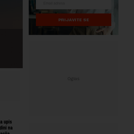
PRIJAVITE SE
a upis
dini na
acija