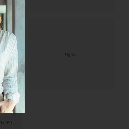
janje linka
ravilima