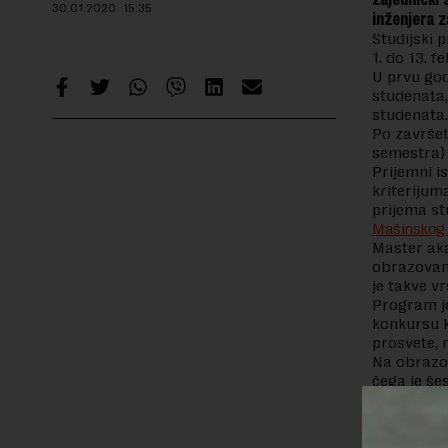
30.01.2020.
15:35
inženjera z
Studijski 
1. do 13. 
U prvu god
studenata,
studenata
Po završet
semestra) 
Prijemni i
kriterijum
prijema st
Mašinskog 
Master aka
obrazovanj
je takve vr
Program je
konkursu ko
prosvete, 
Na obrazov
čega je še
je stručna
zatim i iz
PROČITAJTE