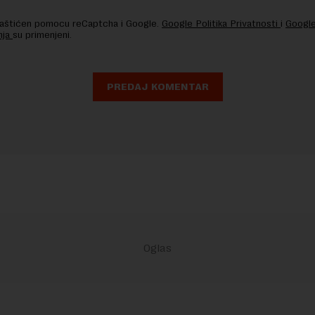
 zaštićen pomocu reCaptcha i Google.
Google Politika Privatnosti
i
Google
nja
su primenjeni.