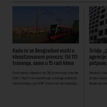
Kada će se Beograđani voziti u
Srbija „p
klimatizovanom prevozu: Od 113
agencije:
tramvaja, samo u 15 radi klima
potpuno 
Ovih dana nijedan od 30 tramvaja marke
Raskol i ha
CAF ("Kaf") ne učestvuje u beogradskom
državi lepo
saobraćaju, pa GSP mora da se oslanja
kada su me
na stara vozila bez klima uređaja, kažu
ekonomske i
za Novu ekonomiju iz Sindikata Centar –
sveta uvozi
GSP i Centr...
kvalitet...