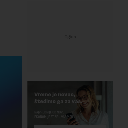
Vreme je novac,
štedimo ga za vas.
NAJVREDNIJE OD NOVE
EKONOMIJE STIŽE U VAŠ MEJL.