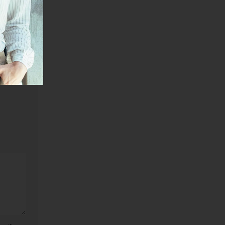
tva
janje linka