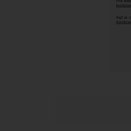
Pre sla
korišćen
Sajt je
Korišće