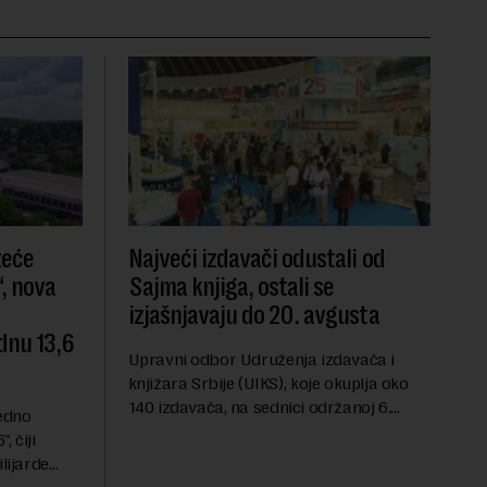
zeće
Najveći izdavači odustali od
, nova
Sajma knjiga, ostali se
izjašnjavaju do 20. avgusta
dnu 13,6
Upravni odbor Udruženja izdavača i
knjižara Srbije (UIKS), koje okuplja oko
140 izdavača, na sednici održanoj 6.
redno
avgusta sugerisao je svojim članicama
 čiji
da odustanu od učešća na predstojećem
lijarde
Sajmu knjiga. Vrem...