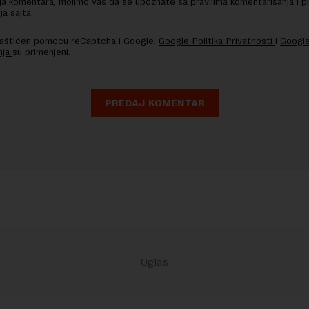
nja komentara, molimo vas da se upoznate sa
pravilima komentarisanja i p
ja sajta.
 zaštićen pomocu reCaptcha i Google.
Google Politika Privatnosti
i
Google
nja
su primenjeni.