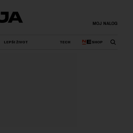
MOJ NALOG
SHOP
LEPŠI ŽIVOT
TECH