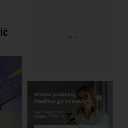
ić
Vreme je novac,
štedimo ga za vas.
NAJVREDNIJE OD NOVE
EKONOMIJE STIŽE U VAŠ MEJL.