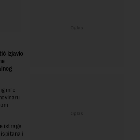
ić izjavio
ne
alnog
ig info
novinaru
 tom
ze istrage
 ispitana i