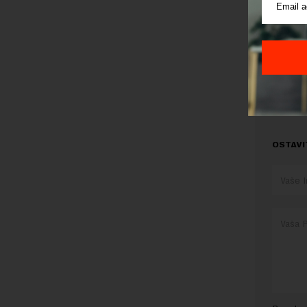
Jovanović
Preuzimanje 
ka izvornom
OSTAVI