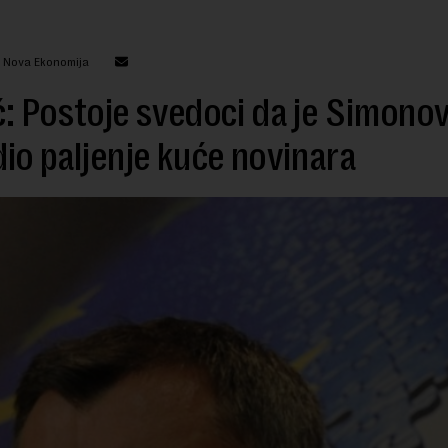
: Nova Ekonomija
: Postoje svedoci da je Simonov
io paljenje kuće novinara