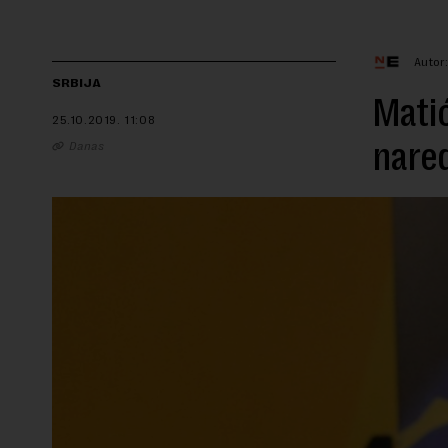
Autor
SRBIJA
Matić
25.10.2019.
11:08
nared
Danas