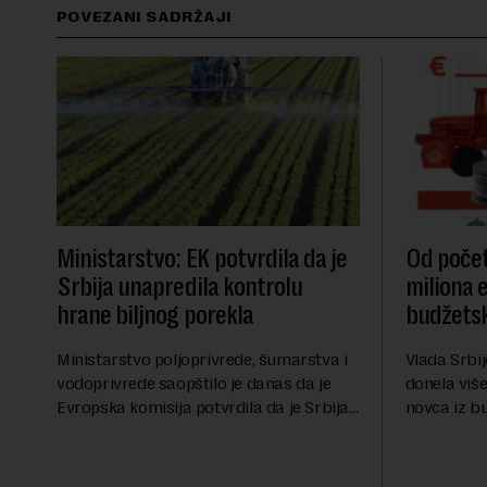
POVEZANI SADRŽAJI
Ministarstvo: EK potvrdila da je
Od počet
Srbija unapredila kontrolu
miliona 
hrane biljnog porekla
budžetsk
Ministarstvo poljoprivrede, šumarstva i
Vlada Srbij
vodoprivrede saopštilo je danas da je
donela više
Evropska komisija potvrdila da je Srbija
novca iz b
značajno unapredila sistem službenih
analiza Ra
kontrola bezbednosti hrane biljnog
više od 30 
porekla, te da k...
iznos koji će