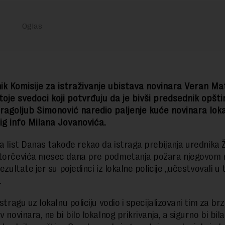
k Komisije za istraživanje ubistava novinara Veran Mat
toje svedoci koji potvrđuju da je bivši predsednik opšti
ragoljub Simonović naredio paljenje kuće novinara lok
ig info Milana Jovanovića.
za list Danas takođe rekao da istraga prebijanja urednika Ž
atorčevića mesec dana pre podmetanja požara njegovom 
rezultate jer su pojedinci iz lokalne policije „učestvovali u
.
istragu uz lokalnu policiju vodio i specijalizovani tim za br
v novinara, ne bi bilo lokalnog prikrivanja, a sigurno bi bila