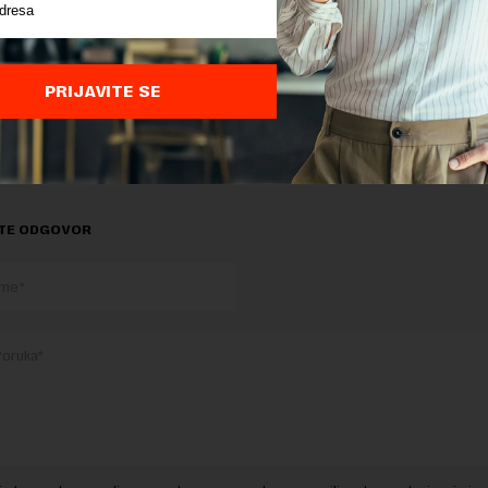
: Vlast neće da prizna da je paljenje kuće bio pokušaj ubis
PRIJAVITE SE
delova teksta je dozvoljeno, ali uz obavezno navođenje izvora i uz postavl
 tekstu na novaekonomija.rs
TE ODGOVOR