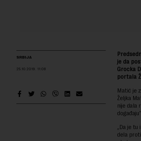
Predsedni
SRBIJA
je da pos
Grocka D
25.10.2019.
11:08
portala Ž
Matić je 
Željka M
nije dala 
događaju”
„Da je tu 
dela proti