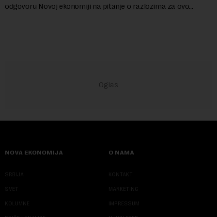
odgovoru Novoj ekonomiji na pitanje o razlozima za ovo
povlačenje, ovaj avio-gigant...
NOVA EKONOMIJA
O NAMA
SRBIJA
KONTAKT
SVET
MARKETING
KOLUMNE
IMPRESSUM