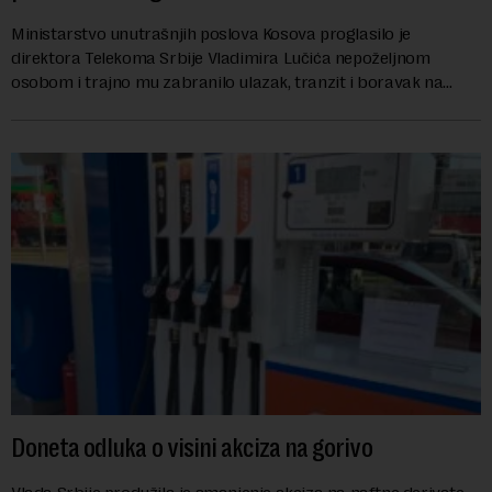
Ministarstvo unutrašnjih poslova Kosova proglasilo je
direktora Telekoma Srbije Vladimira Lučića nepoželjnom
osobom i trajno mu zabranilo ulazak, tranzit i boravak na
Kosovu, navodeći kao razlog njegove javn...
Doneta odluka o visini akciza na gorivo