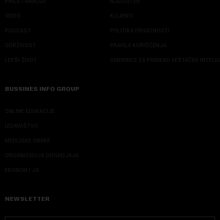
PRIČE I ANALIZE
NJUZLETER
VIDEO
KLIJENTI
PODCAST
POLITIKA PRIVATNOSTI
ODRŽIVOST
PRAVILA KORIŠĆENJA
LEPŠI ŽIVOT
SMERNICE ZA PRIMENU VEŠTAČKE INTELI
BUSSINES INFO GROUP
ONLINE EDUKACIJE
IZDAVAŠTVO
MEDIJSKE OBUKE
ORGANIZACIJA DOGADJAJA
EKONOM I JA
NEWSLETTER