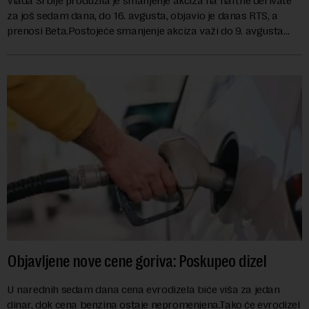
Vlada Srbije produžila je smanjenje akciza na naftne derivate
za još sedam dana, do 16. avgusta, objavio je danas RTS, a
prenosi Beta.Postojeće smanjenje akciza važi do 9. avgusta
kao mera ublažavanja po...
Objavljene nove cene goriva: Poskupeo dizel
U narednih sedam dana cena evrodizela biće viša za jedan
dinar, dok cena benzina ostaje nepromenjena.Tako će evrodizel