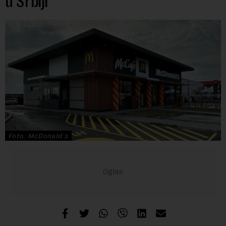
u Srbiji
Foto: McDonald’s