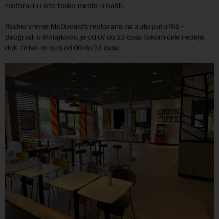
restoranu i isto toliko mesta u bašti.
Radno vreme McDonald’s restorana na auto putu Niš –
Beograd, u Mihajlovcu, je od 07 do 23 časa tokom cele nedelje,
dok Drive-In radi od 00 do 24 časa.