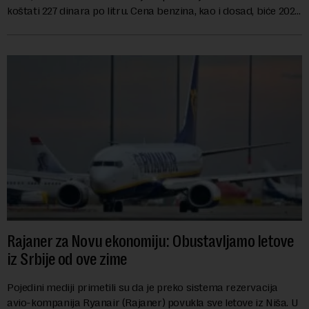
koštati 227 dinara po litru. Cena benzina, kao i dosad, biće 202
dinara po litru. ...
Rajaner za Novu ekonomiju: Obustavljamo letove
iz Srbije od ove zime
Pojedini mediji primetili su da je preko sistema rezervacija
avio-kompanija Ryanair (Rajaner) povukla sve letove iz Niša. U