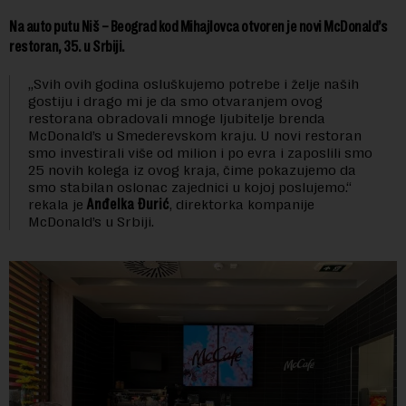
Na auto putu Niš – Beograd kod Mihajlovca otvoren je novi McDonald’s
restoran, 35. u Srbiji.
„Svih ovih godina osluškujemo potrebe i želje naših
gostiju i drago mi je da smo otvaranjem ovog
restorana obradovali mnoge ljubitelje brenda
McDonald’s u Smederevskom kraju. U novi restoran
smo investirali više od milion i po evra i zaposlili smo
25 novih kolega iz ovog kraja, čime pokazujemo da
smo stabilan oslonac zajednici u kojoj poslujemo.“
rekala je
Anđelka Đurić
, direktorka kompanije
McDonald’s u Srbiji.