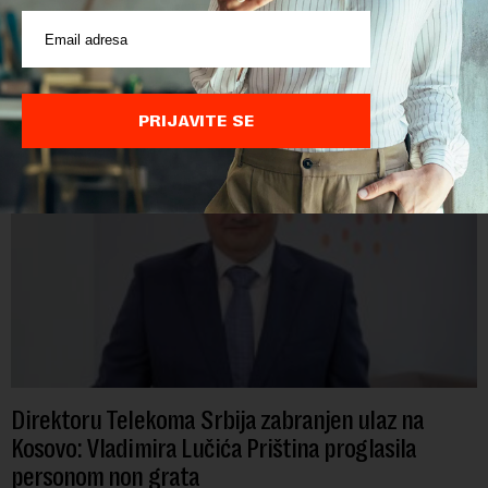
POVEZANI SADRŽAJI
PRIJAVITE SE
Direktoru Telekoma Srbija zabranjen ulaz na
Kosovo: Vladimira Lučića Priština proglasila
personom non grata