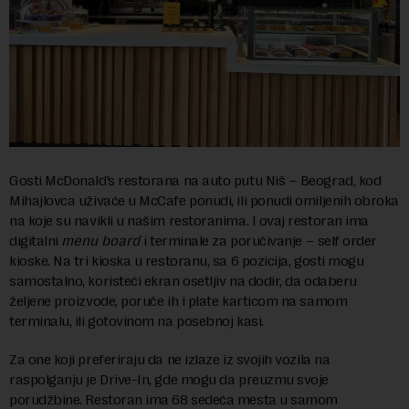
Gosti McDonald’s restorana na auto putu Niš – Beograd, kod
Mihajlovca uživaće u McCafe ponudi, ili ponudi omiljenih obroka
na koje su navikli u našim restoranima. I ovaj restoran ima
digitalni
menu board
i terminale za poručivanje – self order
kioske. Na tri kioska u restoranu, sa 6 pozicija, gosti mogu
samostalno, koristeći ekran osetljiv na dodir, da odaberu
željene proizvode, poruče ih i plate karticom na samom
terminalu, ili gotovinom na posebnoj kasi.
Za one koji preferiraju da ne izlaze iz svojih vozila na
raspolganju je Drive-In, gde mogu da preuzmu svoje
porudžbine. Restoran ima 68 sedeća mesta u samom