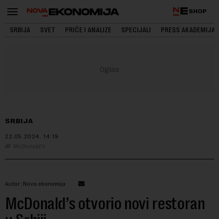
SHOP
SRBIJA
SVET
PRIČE I ANALIZE
SPECIJALI
PRESS AKADEMIJA
SRBIJA
22.05.2024.
14:19
McDonald’s
Autor: Nova ekonomija
McDonald’s otvorio novi restoran