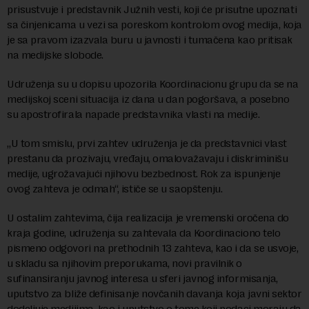
prisustvuje i predstavnik Južnih vesti, koji će prisutne upoznati
sa činjenicama u vezi sa poreskom kontrolom ovog medija, koja
je sa pravom izazvala buru u javnosti i tumačena kao pritisak
na medijske slobode.
Udruženja su u dopisu upozorila Koordinacionu grupu da se na
medijskoj sceni situacija iz dana u dan pogoršava, a posebno
su apostrofirala napade predstavnika vlasti na medije.
„U tom smislu, prvi zahtev udruženja je da predstavnici vlast
prestanu da prozivaju, vređaju, omalovažavaju i diskriminišu
medije, ugrožavajući njihovu bezbednost. Rok za ispunjenje
ovog zahteva je odmah“, ističe se u saopštenju.
U ostalim zahtevima, čija realizacija je vremenski oročena do
kraja godine, udruženja su zahtevala da Koordinaciono telo
pismeno odgovori na prethodnih 13 zahteva, kao i da se usvoje,
u skladu sa njihovim preporukama, novi pravilnik o
sufinansiranju javnog interesa u sferi javnog informisanja,
uputstvo za bliže definisanje novčanih davanja koja javni sektor
dodeljuje medijima, kao i uputstvo o tome koji podaci moraju da