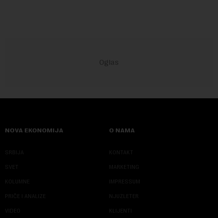
NOVA EKONOMIJA
O NAMA
SRBIJA
KONTAKT
SVET
MARKETING
KOLUMNE
IMPRESSUM
PRIČE I ANALIZE
NJUZLETER
VIDEO
KLIJENTI