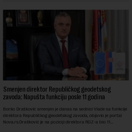
Smenjen direktor Republičkog geodetskog
zavoda: Napušta funkciju posle 11 godina
Borko Drašković smenjen je danas na sednici Vlade sa funkcije
direktora Republičkog geodetskog zavoda, objavio je portal
Nova.rs.Drašković je na poziciji direktora RGZ-a bio 11
godina.Kako piše Nova....