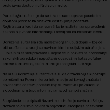
budu javno dostupni u Registru medija.
Pored toga, traženo je da se lokalne samouprave posebnim
dopisom podsete na obavezu dostavljanja podataka
Registratoru, kao i da se razreši ko je nadležan za sprovođenje
Zakona o javnom informisanju i medijima na lokalnom nivou.
Udruženja su tražila i da nadležni organ uputi dopis – koji će
biti urađen u saradnji sa novinarskim i medijskim udruženjima
– lokalnim samoupravama u kojem će ih pozvati na poštovanje
zakonskih odredaba i napuštanje dosadašnje katastrofalne
prakse konkursnog sufinansiranja medijskih sadržaja.
Na kraju, udruženja su zahtevala su da državni organi postupe
po rešenjima Poverenika za informacije od javnog značaja i
novinarima dostave podatke koje su zahtevali po Zakonu o
slobodnom pristupu informacijama od javnog značaja.
Saopštenje su potpisali Nezavisno udruženje novinara Srbije,
Nezavisno društvo novinara Vojvodine, Asocijacija nezavisnih