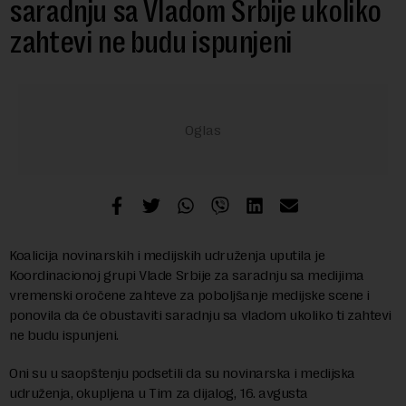
saradnju sa Vladom Srbije ukoliko
zahtevi ne budu ispunjeni
Koalicija novinarskih i medijskih udruženja uputila je
Koordinacionoj grupi Vlade Srbije za saradnju sa medijima
vremenski oročene zahteve za poboljšanje medijske scene i
ponovila da će obustaviti saradnju sa vladom ukoliko ti zahtevi
ne budu ispunjeni.
Oni su u saopštenju podsetili da su novinarska i medijska
udruženja, okupljena u Tim za dijalog, 16. avgusta