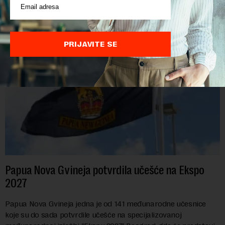
POVEZANI SADRŽAJI
PRIJAVITE SE
Papua Nova Gvineja potvrdila učešće na Ekspo
2027
Papua Nova Gvineja jedna je od 141 međunarodne učesnice
koje su do sada potvrdile učešće na specijalizovanoj