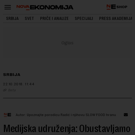
SHOP
SRBIJA
SVET
PRIČE I ANALIZE
SPECIJALI
PRESS AKADEMIJA
SRBIJA
22.10.2018.
11:44
Beta
Autor: Upoznajte porodicu Radić i njihovu SLOW FOOD hranu
Medijska udruženja: Obustavljamo