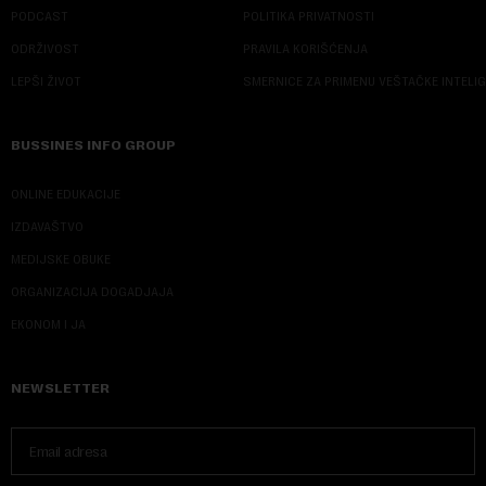
PODCAST
POLITIKA PRIVATNOSTI
ODRŽIVOST
PRAVILA KORIŠĆENJA
LEPŠI ŽIVOT
SMERNICE ZA PRIMENU VEŠTAČKE INTELI
BUSSINES INFO GROUP
ONLINE EDUKACIJE
IZDAVAŠTVO
MEDIJSKE OBUKE
ORGANIZACIJA DOGADJAJA
EKONOM I JA
NEWSLETTER