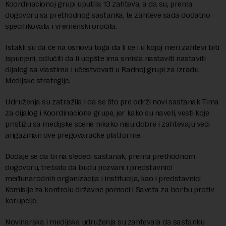
Koordinacionoj grupi uputila 13 zahteva, a da su, prema
dogovoru sa prethodnog sastanka, te zahteve sada dodatno
specifikovala i vremenski oročila.
Istakli su da će na osnovu toga da li će i u kojoj meri zahtevi biti
ispunjeni, odlučiti da li uopšte ima smisla nastaviti nastaviti
dijalog sa vlastima i učestvovati u Radnoj grupi za izradu
Medijske strategije.
Udruženja su zatražila i da se što pre održi novi sastanak Tima
za dijalog i Koordinacione grupe, jer kako su naveli, vesti koje
pristižu sa medijske scene nikako nisu dobre i zahtevaju veći
angažman ove pregovaračke platforme.
Dodaje se da bi na sledeći sastanak, prema prethodnom
dogovoru, trebalo da budu pozvani i predstavnici
međunarodnih organizacija i institucija, kao i predstavnici
Komisije za kontrolu državne pomoći i Saveta za borbu protiv
korupcije.
Novinarska i medijska udruženja su zahtevala da sastanku