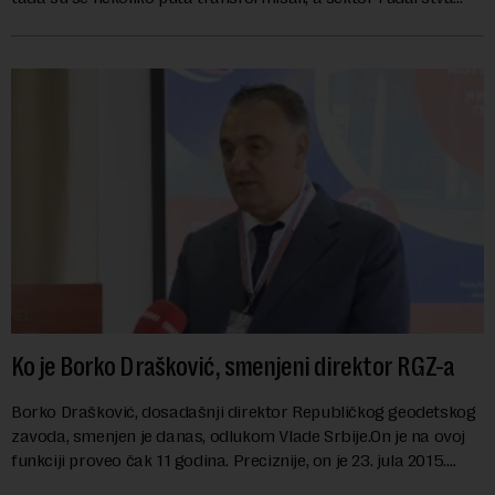
danas karakterišu velike r...
Ko je Borko Drašković, smenjeni direktor RGZ-a
Borko Drašković, dosadašnji direktor Republičkog geodetskog
zavoda, smenjen je danas, odlukom Vlade Srbije.On je na ovoj
funkciji proveo čak 11 godina. Preciznije, on je 23. jula 2015.
izabran za v.d. di...