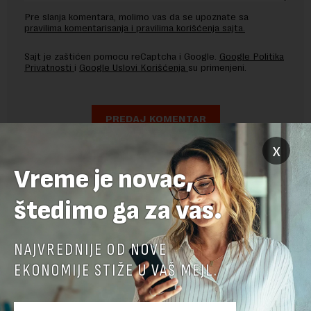
Pre slanja komentara, molimo vas da se upoznate sa
pravilima komentarisanja i pravilima korišćenja sajta.
Sajt je zaštićen pomocu reCaptcha i Google.
Google Politika
Privatnosti
i
Google Uslovi Korišćenja
su primenjeni.
x
Vreme je novac,
štedimo ga za vas.
NAJVREDNIJE OD NOVE
EKONOMIJE STIŽE U VAŠ MEJL.