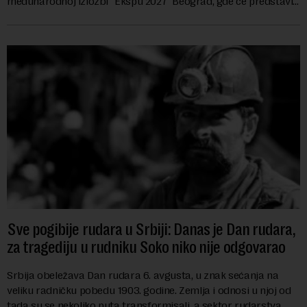
međunarodnoj izložbi "Ekspu 2027" Beograd, gde će predstaviti
i kao državu sa najvećom jezičkom ra...
Sve pogibije rudara u Srbiji: Danas je Dan rudara,
za tragediju u rudniku Soko niko nije odgovarao
Srbija obeležava Dan rudara 6. avgusta, u znak sećanja na
veliku radničku pobedu 1903. godine. Zemlja i odnosi u njoj od
tada su se nekoliko puta transformisali, a sektor rudarstva