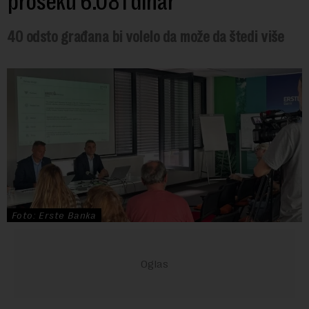
proseku 6.081 dinar
40 odsto građana bi volelo da može da štedi više
Foto: Erste Banka