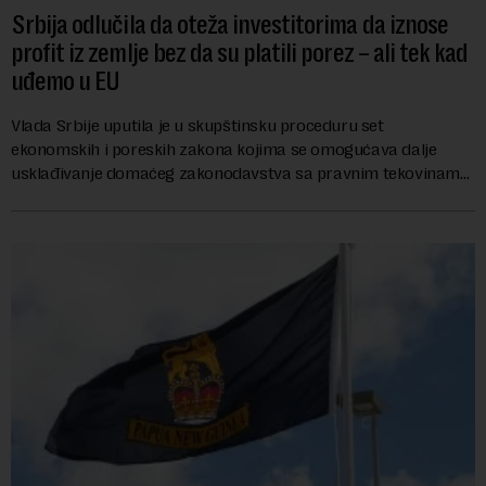
Srbija odlučila da oteža investitorima da iznose
profit iz zemlje bez da su platili porez – ali tek kad
uđemo u EU
Vlada Srbije uputila je u skupštinsku proceduru set
ekonomskih i poreskih zakona kojima se omogućava dalje
usklađivanje domaćeg zakonodavstva sa pravnim tekovinama
Evropske unije i ispunjavaju obaveze predvi...