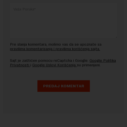
Pre slanja komentara, molimo vas da se upoznate sa
pravilima komentarisanja i pravilima korišćenja sajta.
Sajt je zaštićen pomocu reCaptcha i Google.
Google Politika
Privatnosti
i
Google Uslovi Korišćenja
su primenjeni.