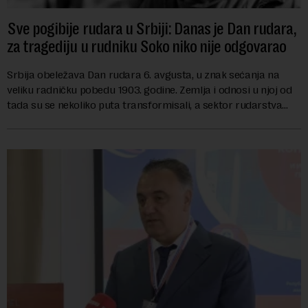
Sve pogibije rudara u Srbiji: Danas je Dan rudara,
za tragediju u rudniku Soko niko nije odgovarao
Srbija obeležava Dan rudara 6. avgusta, u znak sećanja na
veliku radničku pobedu 1903. godine. Zemlja i odnosi u njoj od
tada su se nekoliko puta transformisali, a sektor rudarstva
danas karakterišu velike r...