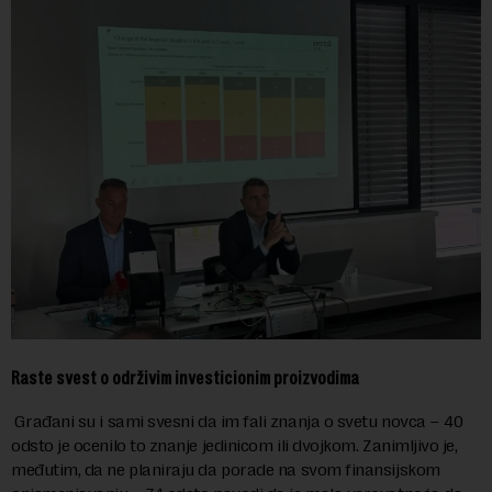
Raste svest o održivim investicionim proizvodima
Građani su i sami svesni da im fali znanja o svetu novca – 40
odsto je ocenilo to znanje jedinicom ili dvojkom. Zanimljivo je,
međutim, da ne planiraju da porade na svom finansijskom