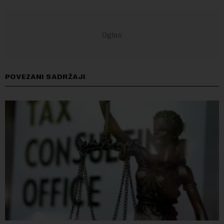
POVEZANI SADRŽAJI