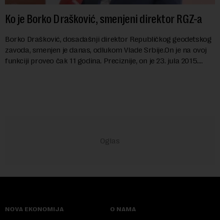
Ko je Borko Drašković, smenjeni direktor RGZ-a
Borko Drašković, dosadašnji direktor Republičkog geodetskog
zavoda, smenjen je danas, odlukom Vlade Srbije.On je na ovoj
funkciji proveo čak 11 godina. Preciznije, on je 23. jula 2015.
izabran za v.d. di...
NOVA EKONOMIJA
O NAMA