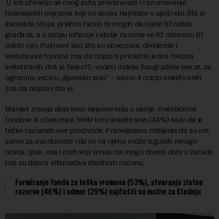
U istraživanju se ovog puta proveravalo i razumevanje
finansijskih pojmova koji su danas najčešće u upotrebi. Šta je
kamatna stopa prilično tačno bi moglo da opiše 82 odsto
građana, a u stopu inflacije i akcije razume se 62 odnosno 61
odsto njih. Pojmove kao što su obveznice, dividende i
investicioni fondovi zna da objasni približno jedna trećina
anketiranih, dok je Belex15, vodeći indeks Beogradske berze, za
ogromnu većinu „špansko selo“ – samo 4 odsto anketiranih
zna da objasni šta je.
Manjak znanja doprinosi nepoverenju u akcije, investicione
fondove ili obveznice. Veliki broj anketiranih (43%) kaže da je
teško razumeti ove proizvode. Preovladava mišljenje da su oni
samo za avanturiste i da se na njima može izgubiti mnogo
novca. Ipak, ima i onih koji veruju da mogu doneti dobru zaradu
i da su dobra alternativa štednom računu.
Formiranje fonda za teška vremena (53%), stvaranje zlatne
rezerve (46%) i odmor (29%) najčešći su motivi za štednju