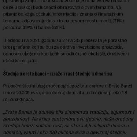
opismenjavanju – 74 odsto navodi da je mala verovatnoća da
će se u bliskoj budućnosti obrazovati o ovim temama. Na
pitanje od koga očekuju informacije i znanja o finansijskim
temama odgovaraju da su to na prvom mestu mediji (71%),
porodica (68%) i banke (66%).
U odnosu na 2021. godinu sa 27 na 35 procenata je porastao
broj građana koji su čuli za održive investicione proizvode,
odnosno ulaganja kod kojih su odlučujući ekološki, društveni i
etički kriterijumi.
Štednja u erste banci – izražen rast štednje u dinarima
Prosečni štedni ulog oročenog depozita u evrima u Erste Banci
iznosi 20.000 evra, a oročenog depozita u dinarima preko 1,8
miliona dinara.
„
Erste Banka je oduvek bila sinonim za tradiciju, sigurnost i
pouzdanost. Na kraju septembra ove godine, naša oročena
štednja beleži solidan rast, sa skoro 4,5 milijardi dinara u
domaćoj valuti i oko 190 miliona evra u deviznoj štednji.