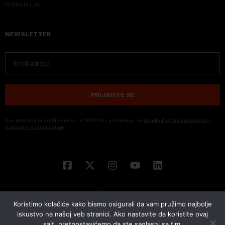
EKONOM I JA
NEWSLETTER
PRIJAVITE SE
Ova stranica je zaštićena sa reCAPTCHA i primenjuju se
Google Politika privatnosti
i
Uslovi korišćenja usluge
Koristimo kolačiće kako bismo osigurali da vam pružimo najbolje
iskustvo na našoj veb stranici. Ako nastavite da koristite ovaj
sajt, pretpostavićemo da ste saglasni sa tim.