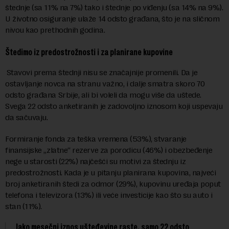
štednje (sa 11% na 7%) tako i štednje po viđenju (sa 14% na 9%).
U životno osiguranje ulaže 14 odsto građana, što je na sličnom
nivou kao prethodnih godina.
Štedimo iz predostrožnosti i za planirane kupovine
Stavovi prema štednji nisu se značajnije promenili. Da je
ostavljanje novca na stranu važno, i dalje smatra skoro 70
odsto građana Srbije, ali bi voleli da mogu više da uštede.
Svega 22 odsto anketiranih je zadovoljno iznosom koji uspevaju
da sačuvaju.
Formiranje fonda za teška vremena (53%), stvaranje
finansijske „zlatne“ rezerve za porodicu (46%) i obezbeđenje
nege u starosti (22%) najčešći su motivi za štednju iz
predostrožnosti. Kada je u pitanju planirana kupovina, najveći
broj anketiranih štedi za odmor (29%), kupovinu uređaja poput
telefona i televizora (13%) ili veće investicije kao što su auto i
stan (11%).
Iako mesečni iznos ušteđevine raste, samo 22 odsto