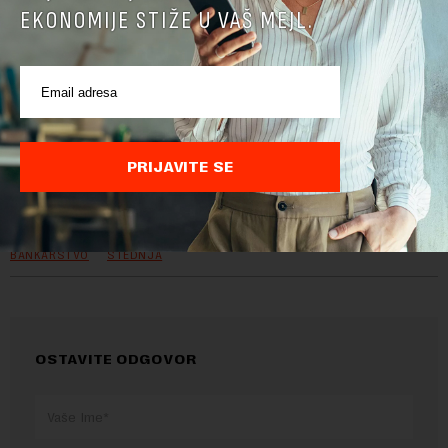
EKONOMIJE STIŽE U VAŠ MEJL.
Preuzimanje delova teksta je dozvoljeno, ali uz obavezno navođenje
PRIJAVITE SE
izvora i uz postavljanje linka ka izvornom tekstu na novaekonomija.rs
TEMA:
BANKARSTVO
ŠTEDNJA
OSTAVITE ODGOVOR