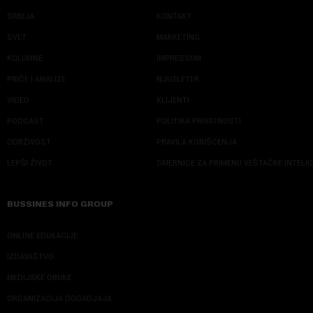
SRBIJA
KONTAKT
SVET
MARKETING
KOLUMNE
IMPRESSUM
PRIČE I ANALIZE
NJUZLETER
VIDEO
KLIJENTI
PODCAST
POLITIKA PRIVATNOSTI
ODRŽIVOST
PRAVILA KORIŠĆENJA
LEPŠI ŽIVOT
SMERNICE ZA PRIMENU VEŠTAČKE INTELI
BUSSINES INFO GROUP
ONLINE EDUKACIJE
IZDAVAŠTVO
MEDIJSKE OBUKE
ORGANIZACIJA DOGADJAJA