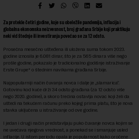
Za protekle četiri godine, koje su obeležile pandemija, inflacija i
globalna ekonomska neizvesnost, broj građana Srbije koji praktikuju
neki vid štednje ili investiranja povećao se za 12 odsto.
Prosečna mesečno ušteđena ili uložena suma tokom 2023.
godine iznosila je 6.081 dinar, što je za 565 dinara više nego
prošle godine, pokazalo je tradicionalno godišnje istraživanje
Erste Grupe* o štednim navikama građana Srbije.
Najpopularniji način čuvanja novca i dalje je „slamarica“.
Gotovinu kod kuće drži 34 odsto građana (za 12 odsto više
nego 2020. godine), a skoro trećina ostavlja novac koji želi da
uštedi na tekućem računu preko kojeg prima platu, što je nova
stavka uključena u istraživanje od ove godine.
I jedan i drugi način predstavljaju puko čuvanje novca kojim se
ne uvećava njegova vrednost, a ponekad se i smanjuje usled
inflacije. U istom periodu opala je popularnost kako oročene