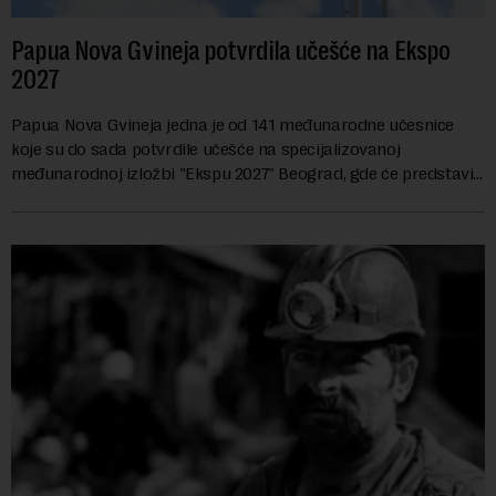
Papua Nova Gvineja potvrdila učešće na Ekspo
2027
Papua Nova Gvineja jedna je od 141 međunarodne učesnice
koje su do sada potvrdile učešće na specijalizovanoj
međunarodnoj izložbi "Ekspu 2027" Beograd, gde će predstaviti
i kao državu sa najvećom jezičkom ra...