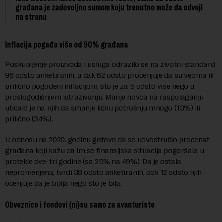
građana je zadovoljno sumom koju trenutno može da odvoji
na stranu
Inflacija pogađa više od 90% građana
Poskupljenje proizvoda i usluga odrazilo se na životni standard
96 odsto anketiranih, a čak 62 odsto procenjuje da su veoma ili
prilično pogođeni inflacijom, što je za 5 odsto više nego u
prošlogodišnjem istraživanju. Manje novca na raspolaganju
uticalo je na njih da smanje ličnu potrošnju mnogo (13%) ili
prilično (34%).
U odnosu na 2020. godinu gotovo da se udvostručio procenat
građana koji kažu da im se finansijska situacija pogoršala u
protekle dve-tri godine (sa 25% na 49%). Da je ostala
nepromenjena, tvrdi 38 odsto anketiranih, dok 12 odsto njih
ocenjuje da je bolja nego što je bila.
Obveznice i fondovi (ni)su samo za avanturiste