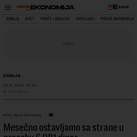
SHOP
SRBIJA
SVET
PRIČE I ANALIZE
SPECIJALI
PRESS AKADEMIJA
SRBIJA
30.10.2023.
15:34
Erste Banka
Autor: Nova ekonomija
Mesečno ostavljamo sa strane u